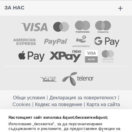
ЗА НАС
Общи условия
|
Декларация за поверителност
|
Cookies
|
Кодекс на поведение
|
Карта на сайта
Aptekapromahon.com ви информира, че хранителните добавки не
Настоящият сайт използва &quot;бисквитки&quot;
заместват балансираната диета и не са предназначени за
Използваме „бисквитки“, за да персонализираме
профилактика, лечение или лечение на човешки заболявания.
съдържанието и рекламите, да предоставяме функции на
Консултирайте се с Вашия лекар, ако сте бременна, кърмите,