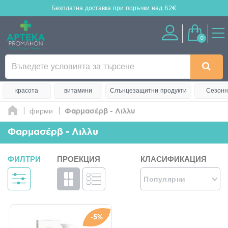
Безплатна доставка
при поръчки над 62€
0
красота
витамини
Слънцезащитни продукти
Сезонн
фирми
Φαρμασέρβ - Λιλλυ
Φαρμασέρβ - Λιλλυ
ФИЛТРИ
ПРОЕКЦИЯ
КЛАСИФИКАЦИЯ
Популярни
-5%