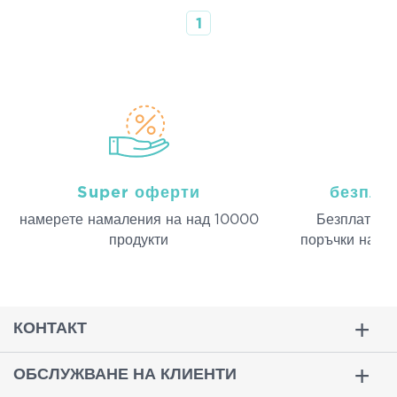
1
Super оферти
безпла
намерeте намаления на над 10000
Безплатна д
продукти
поръчки над 
КОНТАКТ
ОБСЛУЖВАНЕ НА КЛИЕНТИ