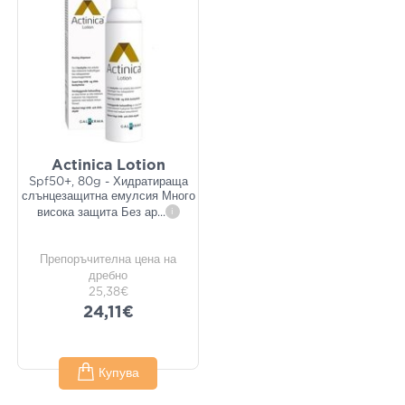
Actinica Lotion
Spf50+, 80g - Хидратираща
слънцезащитна емулсия Много
висока защита Без ар
...
i
Препоръчителна цена на
дребно
25,38€
24,11€
Купува