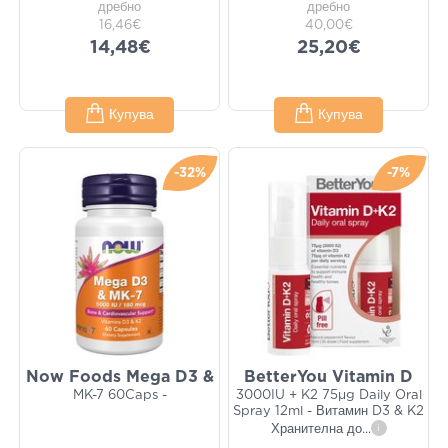
дребно
дребно
16,46€
40,00€
14,48€
25,20€
Купува
Купува
-32%
-7%
Now Foods Mega D3 &
BetterYou Vitamin D
MK-7 60Caps -
3000IU + K2 75μg Daily Oral
Spray 12ml - Витамин D3 & K2
Хранителна до
...
i