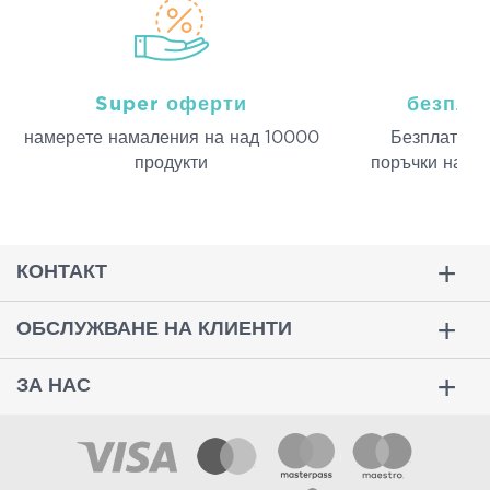
Super оферти
безпла
намерeте намаления на над 10000
Безплатна д
продукти
поръчки над 
КОНТАКТ
ОБСЛУЖВАНЕ НА КЛИЕНТИ
ЗА НАС