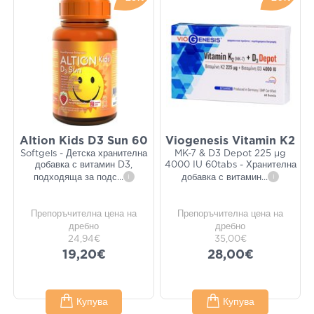
Altion Kids D3 Sun 60
Viogenesis Vitamin K2
Softgels - Детска хранителна
MK-7 & D3 Depot 225 μg
добавка с витамин D3,
4000 IU 60tabs - Хранителна
подходяща за подс
...
i
добавка с витамин
...
i
Препоръчителна цена на
Препоръчителна цена на
дребно
дребно
24,94€
35,00€
19,20€
28,00€
Купува
Купува