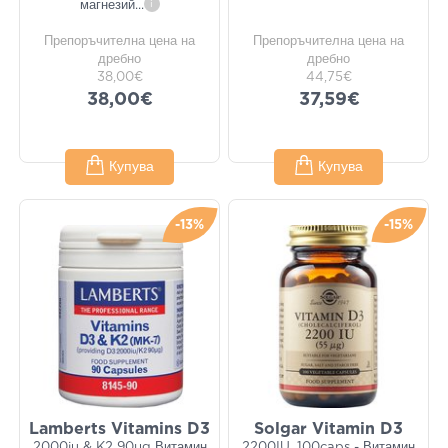
магнезий
...
i
Препоръчителна цена на
Препоръчителна цена на
дребно
дребно
38,00€
44,75€
38,00€
37,59€
Купува
Купува
-13%
-15%
Lamberts Vitamins D3
Solgar Vitamin D3
2000iu & K2 90µg Витамин
2200IU, 100caps - Витамин