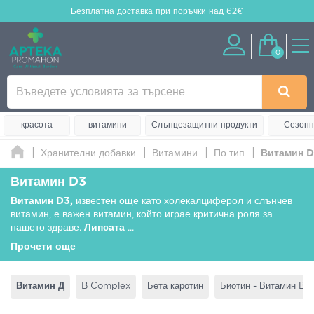
Безплатна доставка
при поръчки над 62€
0
красота
витамини
Слънцезащитни продукти
Сезонн
Хранителни добавки
Витамини
По тип
Витамин 
Витамин D3
Витамин D3,
известен още като холекалциферол и слънчев
витамин, е важен витамин, който играе критична роля за
нашето здраве.
Липсата
...
Прочети още
Витамин Д
B Complex
Бета каротин
Биотин - Витамин B7