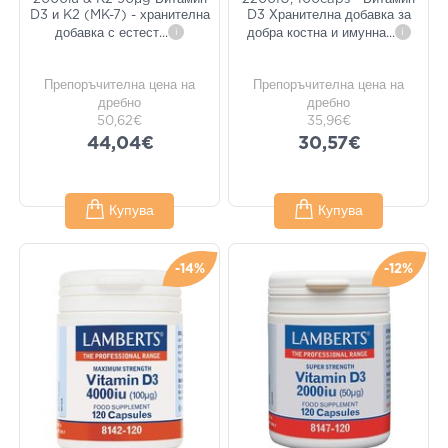
D3 и K2 (MK-7) - хранителна
D3 Хранителна добавка за
добавка с естест
...
i
добра костна и имунна
...
i
Препоръчителна цена на
Препоръчителна цена на
дребно
дребно
50,62€
35,96€
44,04€
30,57€
Купува
Купува
-14%
-12%