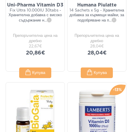
Uni-Pharma Vitamin D3
Humana Piulatte
Fix Ultra 10.000IU 30tabs -
14 Sachets x 5g - Хранителна
Хранителна добавка с високо
добавка за кърмещи майки, за
съдържание н
...
i
подобряване на п
...
i
Препоръчителна цена на
Препоръчителна цена на
дребно
дребно
22,67€
28,04€
20,86€
28,04€
Купува
Купува
-13%