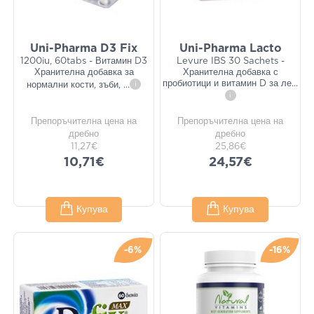
Uni-Pharma D3 Fix
Uni-Pharma Lacto
1200iu, 60tabs - Витамин D3
Levure IBS 30 Sachets -
Хранителна добавка за
Хранителна добавка с
пробиотици и витамин D за ле
...
нормални кости, зъби,
...
i
i
Препоръчителна цена на
Препоръчителна цена на
дребно
дребно
11,27€
25,86€
10,71€
24,57€
Купува
Купува
-6%
-16%