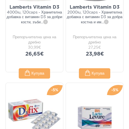
Lamberts Vitamin D3
Lamberts Vitamin D3
4000iu, 120caps - Хранителна
2000iu, 120caps - Хранителна
добавка с витамин D3 за добри
добавка с витамин D3 за добра
кости, зъби
...
i
костна и им
...
i
Препоръчителна цена на
Препоръчителна цена на
дребно
дребно
30,99€
27,25€
26,65€
23,98€
Купува
Купува
-5%
-5%