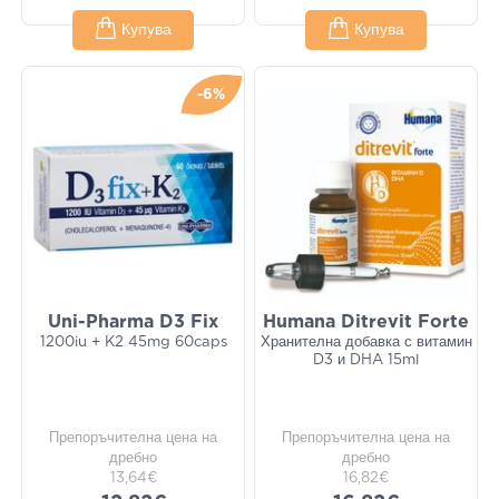
Купува
Купува
-6%
Uni-Pharma D3 Fix
Humana Ditrevit Forte
1200iu + K2 45mg 60caps
Хранителна добавка с витамин
D3 и DHA 15ml
Препоръчителна цена на
Препоръчителна цена на
дребно
дребно
13,64€
16,82€