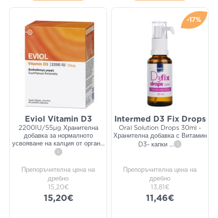
-17%
Eviol Vitamin D3
Intermed D3 Fix Drops
2200IU/55μg Хранителна
Oral Solution Drops 30ml -
добавка за нормалното
Хранителна добавка с Витамин
усвояване на калция от орган
...
D3- капки
...
i
i
Препоръчителна цена на
Препоръчителна цена на
дребно
дребно
15,20€
13,81€
15,20€
11,46€