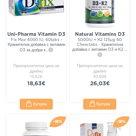
Uni-Pharma Vitamin D3
Natural Vitamins D3
Fix Max 4000 IU, 60tabs -
5000IU + K2 125μg 60
Хранителна добавка с витамин
Chew.tabs - Хранителна
добавка с витамин D3 и K2
...
D3 за добра к
...
i
i
Препоръчителна цена на
Препоръчителна цена на
дребно
дребно
19,82€
30,99€
18,63€
26,03€
Купува
Купува
-18%
-18%