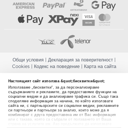
Общи условия
|
Декларация за поверителност
|
Cookies
|
Кодекс на поведение
|
Карта на сайта
Aptekapromahon.com ви информира, че хранителните добавки не
Настоящият сайт използва &quot;бисквитки&quot;
заместват балансираната диета и не са предназначени за
Използваме „бисквитки“, за да персонализираме
профилактика, лечение или лечение на човешки заболявания.
съдържанието и рекламите, да предоставяме функции на
Консултирайте се с Вашия лекар, ако сте бременна, кърмите,
социални медии и да анализираме трафика си. Също така
приемате лекарства или имате някакви здравословни проблеми,
споделяме информация за начина, по който използвате
преди да използвате някаква хранителна добавка. Непрекъснато се
сайта ни, с партньорските си социални медии, рекламните
стремим да ви предоставяме точна и валидна информация. Ако
си партньори и партньори за анализ, които може да я
имате някакви въпроси или коментари относно тях, моля свържете
комбинират с друга предоставена им от Вас информация
се с нас.
или с такава, която са събрали от ползването от Ваша
страна на услугите им. Ако продължите да използвате