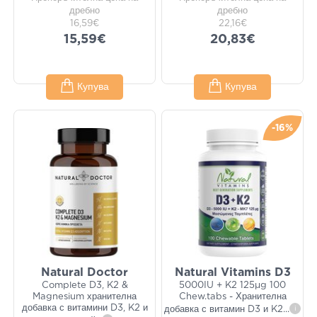
дребно
дребно
16,59€
22,16€
15,59€
20,83€
Купува
Купува
-16%
Natural Doctor
Natural Vitamins D3
Complete D3, K2 &
5000IU + K2 125μg 100
Magnesium хранителна
Chew.tabs - Хранителна
добавка с витамини D3, K2 и
добавка с витамин D3 и K2
...
i