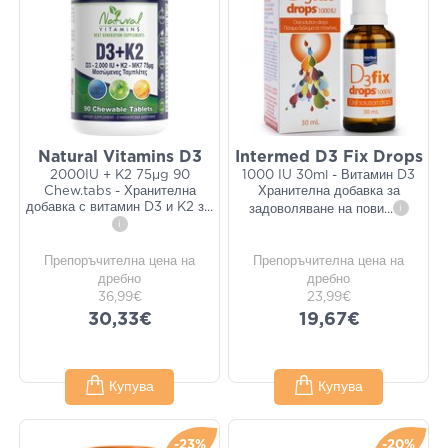
Natural Vitamins D3
Intermed D3 Fix Drops
2000IU + K2 75μg 90
1000 IU 30ml - Витамин D3
Chew.tabs - Хранителна
Хранителна добавка за
добавка с витамин D3 и K2 з
...
задоволяване на пови
...
i
i
Препоръчителна цена на
Препоръчителна цена на
дребно
дребно
36,99€
23,99€
30,33€
19,67€
Купува
Купува
-23%
-20%