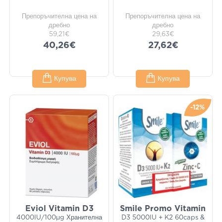
Препоръчителна цена на
Препоръчителна цена на
дребно
дребно
59,21€
29,63€
40,26€
27,62€
Купува
Купува
-12%
Eviol Vitamin D3
Smile Promo Vitamin
4000IU/100μg Хранителна
D3 5000IU + K2 60caps &