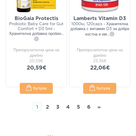
BioGaia Protectis
Lamberts Vitamin D3
Probiotic Baby Care for Gut
1000iu, 120caps - Хранителна
Comfort + D3 5ml -
добавка с витамин D3 за добра
Хранителна добавка пробио
...
костна и им
...
i
i
Препоръчителна цена на
Препоръчителна цена на
дребно
дребно
20,59€
25,36€
20,59€
22,06€
Купува
Купува
1
2
3
4
5
6
»