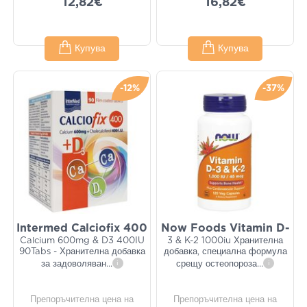
12,82€
16,82€
Купува
Купува
-12%
-37%
Intermed Calciofix 400
Now Foods Vitamin D-
Calcium 600mg & D3 400IU
3 & K-2 1000iu Хранителна
90Tabs - Хранителна добавка
добавка, специална формула
за задоволяван
...
i
срещу остеопороза
...
i
Препоръчителна цена на
Препоръчителна цена на