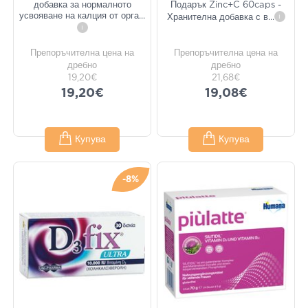
добавка за нормалното
Подарък Zinc+C 60caps -
усвояване на калция от орга
...
Хранителна добавка с в
...
i
i
Препоръчителна цена на
Препоръчителна цена на
дребно
дребно
19,20€
21,68€
19,20€
19,08€
Купува
Купува
-8%