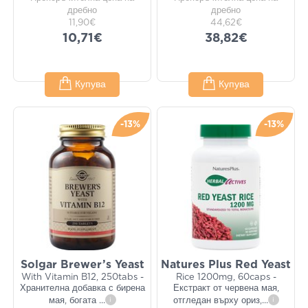
дребно
дребно
11,90€
44,62€
10,71€
38,82€
Купува
Купува
-13%
-13%
Solgar Brewer’s Yeast
Natures Plus Red Yeast
With Vitamin B12, 250tabs -
Rice 1200mg, 60caps -
Хранителна добавка с бирена
Екстракт от червена мая,
мая, богата
...
i
отгледан върху ориз,
...
i