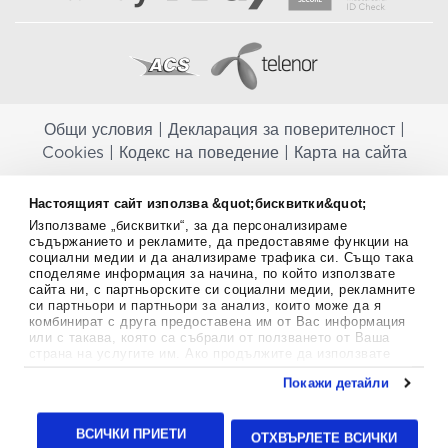
Общи условия
|
Декларация за поверителност
|
Cookies
|
Кодекс на поведение
|
Карта на сайта
Aptekapromahon.com ви информира, че хранителните добавки не
Настоящият сайт използва &quot;бисквитки&quot;
заместват балансираната диета и не са предназначени за
Използваме „бисквитки“, за да персонализираме
профилактика, лечение или лечение на човешки заболявания.
съдържанието и рекламите, да предоставяме функции на
Консултирайте се с Вашия лекар, ако сте бременна, кърмите,
социални медии и да анализираме трафика си. Също така
приемате лекарства или имате някакви здравословни проблеми,
споделяме информация за начина, по който използвате
преди да използвате някаква хранителна добавка. Непрекъснато се
сайта ни, с партньорските си социални медии, рекламните
стремим да ви предоставяме точна и валидна информация. Ако
си партньори и партньори за анализ, които може да я
имате някакви въпроси или коментари относно тях, моля свържете
комбинират с друга предоставена им от Вас информация
се с нас.
или с такава, която са събрали от ползването от Ваша
страна на услугите им. Ако продължите да използвате
Copyright
©
2012-2026 - All rights Reserved.
нашия уебсайт, вие се съгласявате с използването на
Покажи детайли
бисквитки.
Aptekapromahon.com eBusinessTeam • Website by
Повече информация за бисквитките можете да намерите
24lc.gr
тук
.
ВСИЧКИ ПРИЕТИ
ОТХВЪРЛЕТЕ ВСИЧКИ