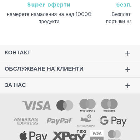
Super оферти
безпла
намерeте намаления на над 10000
Безплатна д
продукти
поръчки над 
КОНТАКТ
ОБСЛУЖВАНЕ НА КЛИЕНТИ
ЗА НАС