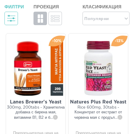
ФИЛТРИ
ПРОЕКЦИЯ
КЛАСИФИКАЦИЯ
Популярни
-10%
-13%
Lanes Brewer's Yeast
Natures Plus Red Yeast
300mg, 200tabs - Хранителна
Rice 600mg, 30tabs -
добавка с бирена мая,
Концентрат от екстракт от
витамини B1, B2 и б
...
i
червена мая с продъл
...
i
Препоръчителна цена на
Препоръчителна цена на