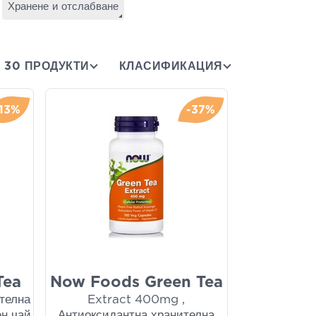
Хранене и отслабване
30 ПРОДУКТИ
КЛАСИФИКАЦИЯ
-13%
-37%
Tea
Now Foods Green Tea
телна
Extract 400mg ,
ен чай
Антиоксидантна хранителна