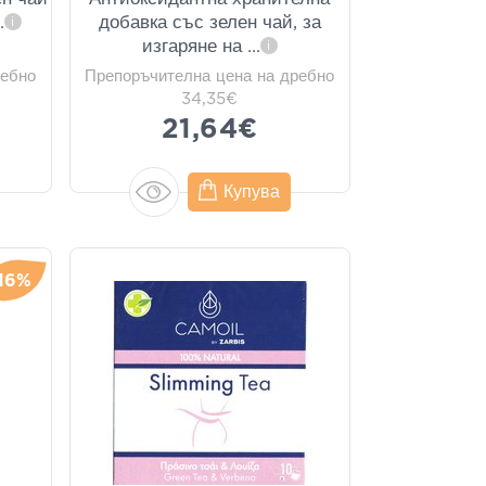
.
добавка със зелен чай, за
i
изгаряне на
...
i
ребно
Препоръчителна цена на дребно
34,35€
21,64€
Купува
-16%