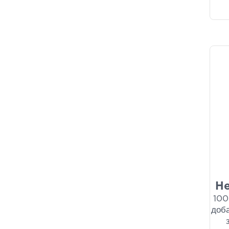
He
100
доба