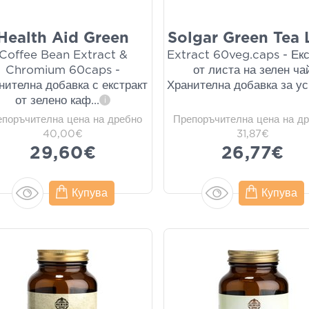
Health Aid Green
Solgar Green Tea 
Coffee Bean Extract &
Extract 60veg.caps - Екс
Chromium 60caps -
от листа на зелен ча
нителна добавка с екстракт
Хранителна добавка за ус
от зелено каф
...
i
епоръчителна цена на дребно
Препоръчителна цена на д
40,00€
31,87€
29,60€
26,77€
Купува
Купува