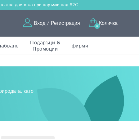
платна доставка
при поръчки над 62€
Вход / Регистрация
Количка
0
Подаръци &
лабване
фирми
Промоции
риродата, като