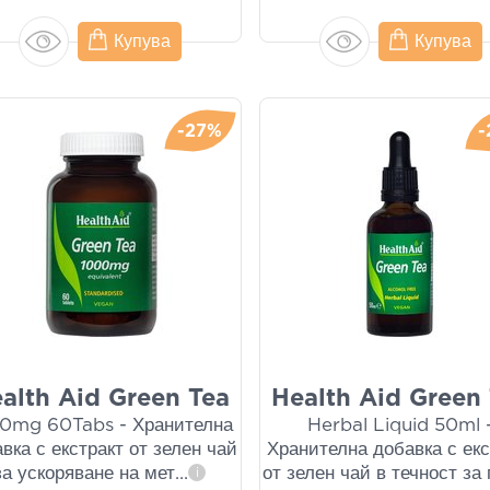
Купува
Купува
-27%
-
alth Aid Green Tea
Health Aid Green
0mg 60Tabs - Хранителна
Herbal Liquid 50ml 
вка с екстракт от зелен чай
Хранителна добавка с екс
за ускоряване на мет
...
от зелен чай в течност за
i