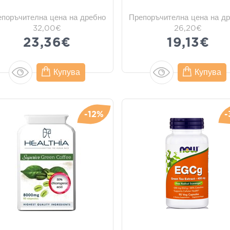
епоръчителна цена на дребно
Препоръчителна цена на д
32,00€
26,20€
23,36€
19,13€
Купува
Купува
-12%
-