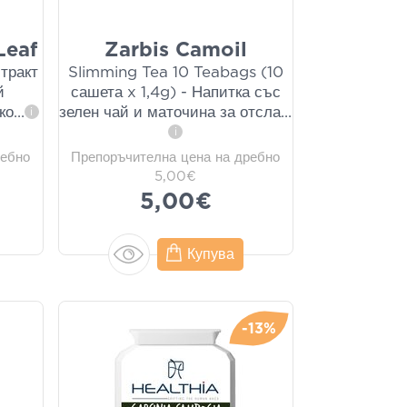
Leaf
Zarbis Camoil
тракт
Slimming Tea 10 Teabags (10
й
сашета x 1,4g) - Напитка със
ко
...
зелен чай и маточина за отсла
...
i
i
ребно
Препоръчителна цена на дребно
5,00€
5,00€
Купува
-13%