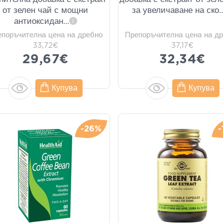
от зелен чай с мощни
за увеличаване на ско
..
антиоксидан
...
i
епоръчителна цена на дребно
Препоръчителна цена на д
33,72€
37,17€
29,67€
32,34€
Купува
Купува
-26%