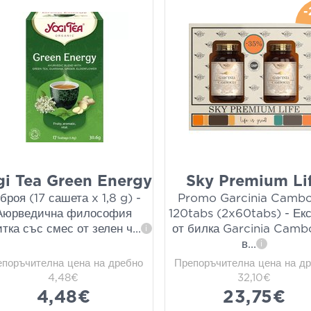
-
gi Tea Green Energy
Sky Premium Li
 броя (17 сашета x 1,8 g) -
Promo Garcinia Cambo
Аюрведична философия
120tabs (2x60tabs) - Екс
тка със смес от зелен ч
...
от билка Garcinia Camb
i
в
...
i
епоръчителна цена на дребно
Препоръчителна цена на д
4,48€
32,10€
4,48€
23,75€