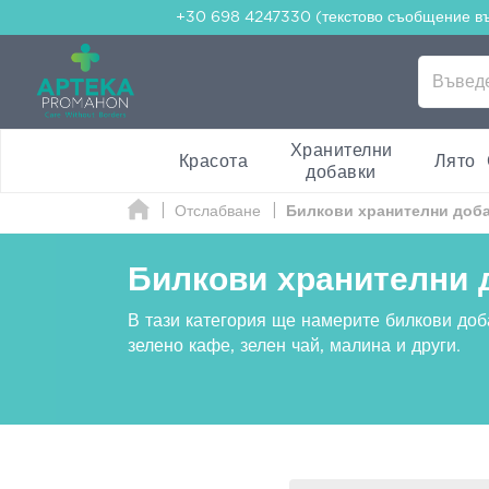
+30 698 4247330 (текстово съобщение в
Хранителни
Красота
Лято
добавки
Отслабване
Билкови хранителни доб
Билкови хранителни 
В тази категория ще намерите билкови доба
зелено кафе, зелен чай, малина и други.