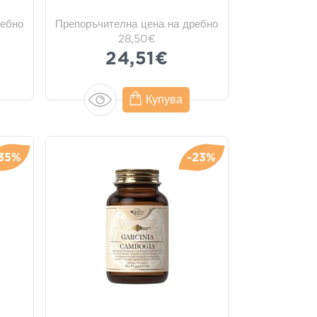
ребно
Препоръчителна цена на дребно
28,50€
24,51€
Купува
35%
-23%