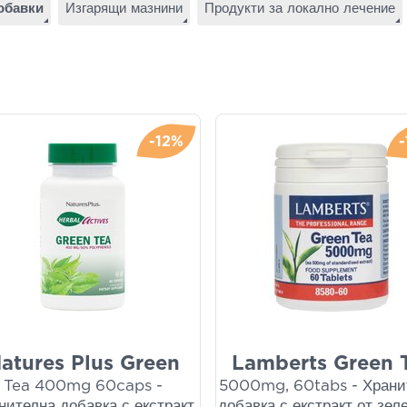
обавки
Изгарящи мазнини
Продукти за локално лечение
-12%
atures Plus Green
Lamberts Green 
Tea 400mg 60caps -
5000mg, 60tabs - Храни
нителна добавка с екстракт
добавка с екстракт от зел