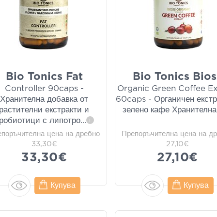
Bio Tonics Fat
Bio Tonics Bios
Controller 90caps -
Organic Green Coffee Ex
Хранителна добавка от
60caps - Органичен екстр
растителни екстракти и
зелено кафе Хранителн
робиотици с липотро
...
i
епоръчителна цена на дребно
Препоръчителна цена на д
33,30€
27,10€
33,30€
27,10€
Купува
Купува