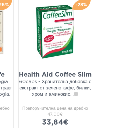
26%
-28%
fe
Health Aid Coffee Slim
gia
60caps - Хранителна добавка с
тракт
екстракт от зелено кафе, билки,
ogia,
хром и аминокис
...
i
ребно
Препоръчителна цена на дребно
47,00€
33,84€