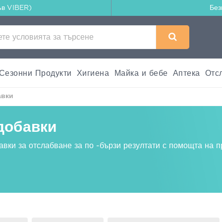
ъв VIBER)
Без
Сезонни Продукти
Хигиена
Майка и бебе
Аптека
Отс
авки
добавки
вки за отслабване за по -бързи резултати с помощта на п