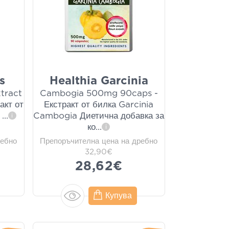
s
Healthia Garcinia
tract
Cambogia 500mg 90caps -
акт от
Екстракт от билка Garcinia
а
...
Cambogia Диетична добавка за
i
ко
...
i
ребно
Препоръчителна цена на дребно
32,90€
28,62€
Купува