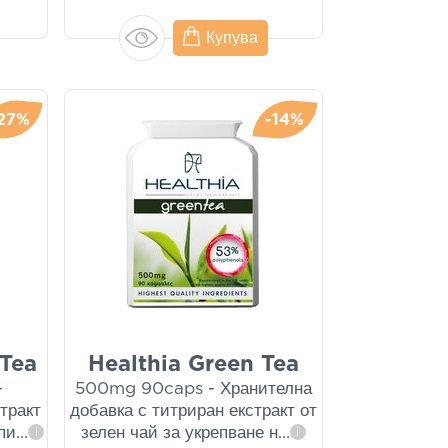
Купува
27%
-14%
 Tea
Healthia Green Tea
-
500mg 90caps - Хранителна
тракт
добавка с титриран екстракт от
 пи
...
зелен чай за укрепване н
...
i
i