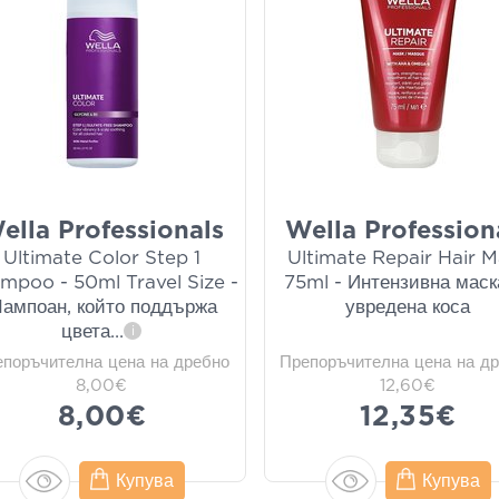
ella Professionals
Wella Profession
Ultimate Color Step 1
Ultimate Repair Hair 
mpoo - 50ml Travel Size -
75ml - Интензивна маск
ампоан, който поддържа
увредена коса
цвета
...
i
епоръчителна цена на дребно
Препоръчителна цена на д
8,00€
12,60€
8,00€
12,35€
Купува
Купува