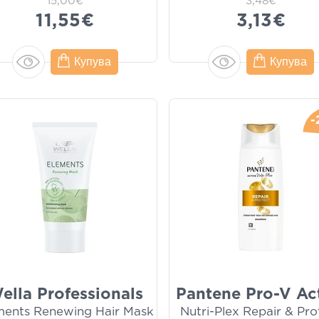
15,00€
3,48€
11,55€
3,13€
Купува
Купува
-
ella Professionals
Pantene Pro-V Ac
ments Renewing Hair Mask
Nutri-Plex Repair & Pro