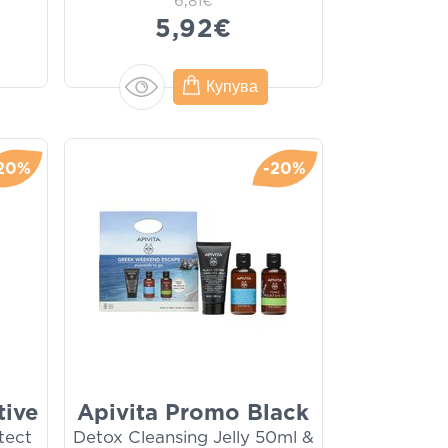
6,81€
5,92€
Купува
20%
-20%
tive
Apivita Promo Black
tect
Detox Cleansing Jelly 50ml &