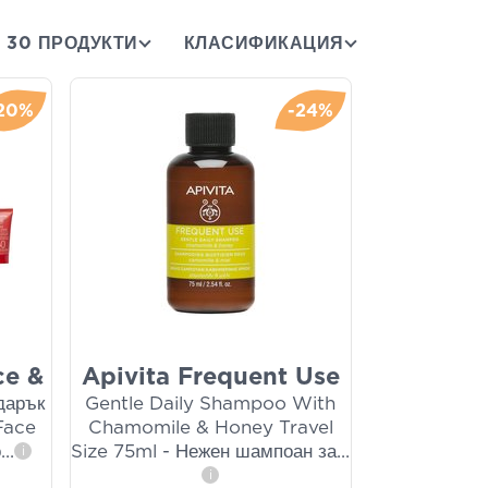
30 ПРОДУКТИ
КЛАСИФИКАЦИЯ
20%
-24%
ce &
Apivita Frequent Use
одарък
Gentle Daily Shampoo With
Face
Chamomile & Honey Travel
о
...
Size 75ml - Нежен шампоан за
...
i
i