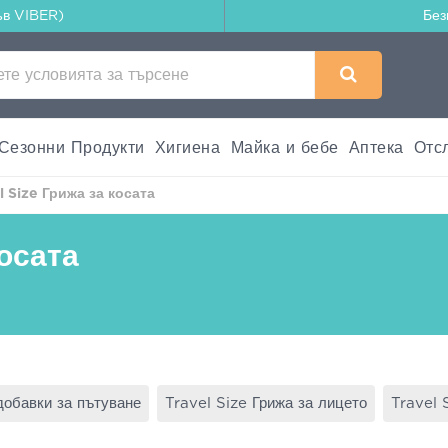
ъв VIBER)
Без
Сезонни Продукти
Хигиена
Майка и бебе
Аптека
Отс
l Size Грижа за косата
косата
добавки за пътуване
Travel Size Грижа за лицето
Travel 