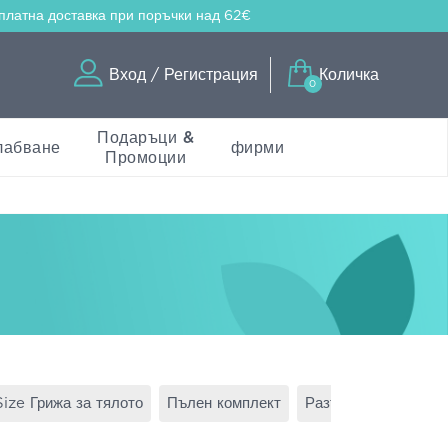
платна доставка
при поръчки над 62€
Вход / Регистрация
Количка
0
Подаръци &
лабване
фирми
Промоции
Size Грижа за тялото
Пълен комплект
Разтвор за контактн