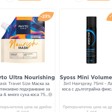
-23%
-
to Ultra Nourishing
Syoss Mini Volume 
ask Travel Size Маска за
3in1 Hairspray 75ml - Ла
нтензивно подхранване за
коса с дълготрайна фик
а & много суха коса 75
...
i
епоръчителна цена на дребно
Препоръчителна цена на д