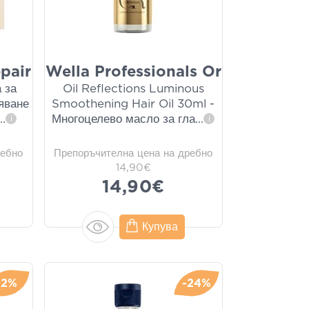
pair
Wella Professionals Or
 за
Oil Reflections Luminous
яване
Smoothening Hair Oil 30ml -
...
Многоцелево масло за гла
...
i
i
ребно
Препоръчителна цена на дребно
14,90€
14,90€
Купува
-2%
-24%