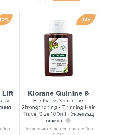
10%
-13%
Lift
Klorane Quinine &
к за
Edelweiss Shampoo
сация
Strengthening - Thinning Hair
Travel Size 100ml - Укрепващ
шампо
...
i
ребно
Препоръчителна цена на дребно