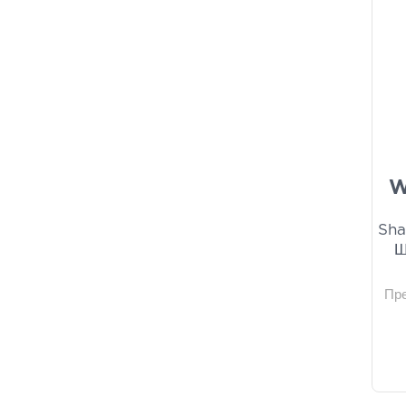
W
Sha
Ш
Пр