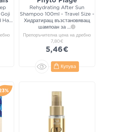
als
Phyto Plage
eep
Rehydrating After Sun
Goji
Shampoo 100ml - Travel Size -
d Ha
...
Хидратиращ възстановяващ
шампоан за
...
i
ребно
Препоръчителна цена на дребно
7,80€
5,46€
Купува
23%