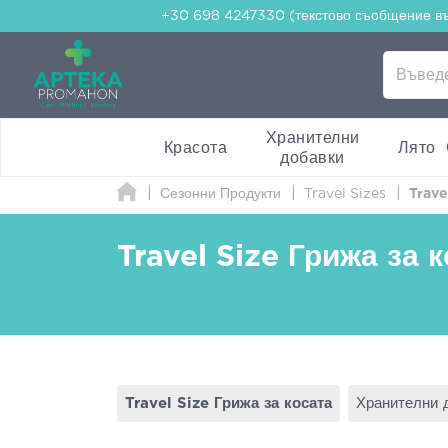
+30 698 4247330 (текстово съобщение в
Хранителни
Красота
Лято
добавки
Сезонни Продукти
Travel Sizes
Trave
Travel Size Грижа за 
Travel Size Грижа за косата
Хранителни 