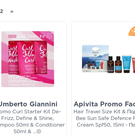
2
»
-
Umberto Giannini
Apivita Promo Fa
omo Curl Starter Kit De-
Hair Travel Size Kit & П
Frizz, Define & Shine,
Bee Sun Safe Defence 
mpoo 50ml & Conditioner
Cream Spf50, 15ml - П
50ml &
...
i