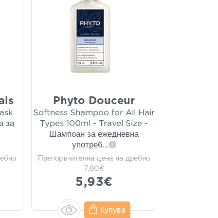
als
Phyto Douceur
Mask
Softness Shampoo for All Hair
а за
Types 100ml - Travel Size -
Шампоан за ежедневна
употреб
...
i
ребно
Препоръчителна цена на дребно
7,80€
5,93€
Купува