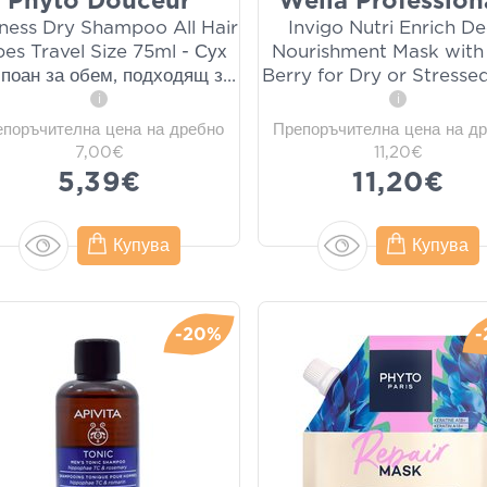
Phyto Douceur
Wella Profession
ness Dry Shampoo All Hair
Invigo Nutri Enrich D
es Travel Size 75ml - Сух
Nourishment Mask with 
поан за обем, подходящ з
...
Berry for Dry or Stresse
i
i
епоръчителна цена на дребно
Препоръчителна цена на д
7,00€
11,20€
5,39€
11,20€
Купува
Купува
-20%
-