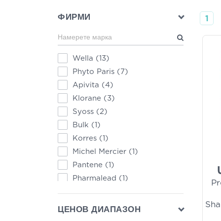
ФИРМИ
1
Wella
(13)
Phyto Paris
(7)
Apivita
(4)
Klorane
(3)
Syoss
(2)
Bulk
(1)
Korres
(1)
Michel Mercier
(1)
Pantene
(1)
Pharmalead
(1)
Pr
Tangle Teezer
(1)
Sha
Umberto Giannini
(1)
ЦЕНОВ ДИАПАЗОН