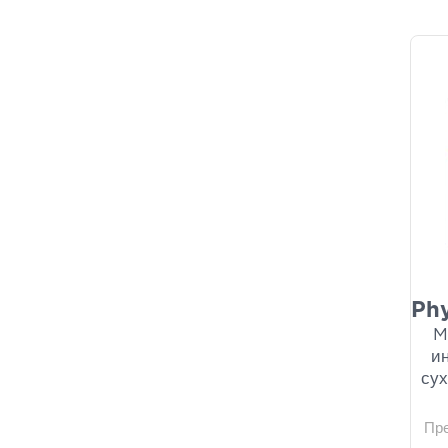
Phy
M
и
сух
Пр