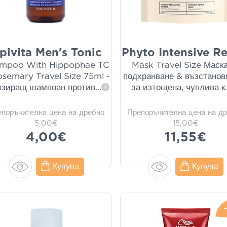
pivita Men's Tonic
Phyto Intensive Re
mpoo With Hippophae TC
Mask Travel Size Маска
osemary Travel Size 75ml -
подхранване & възстанов
изиращ шампоан против
...
за изтощена, чуплива к
i
епоръчителна цена на дребно
Препоръчителна цена на д
5,00€
15,00€
4,00€
11,55€
Купува
Купува