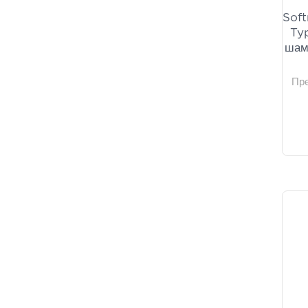
Soft
Typ
шам
Пр