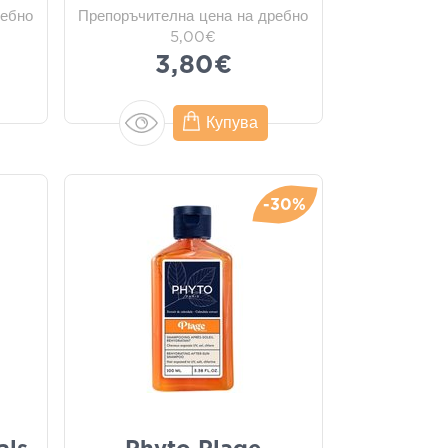
ребно
Препоръчителна цена на дребно
5,00€
3,80€
Купува
-30%