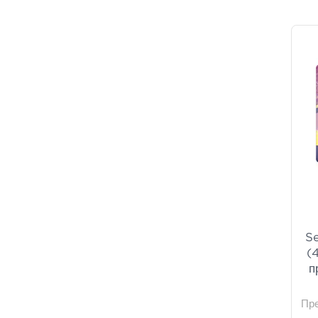
Se
(
п
Пр