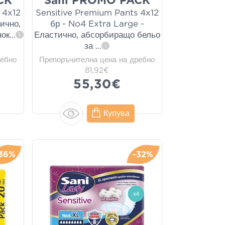
CK
Sani PROMO PACK
 4x12
Sensitive Premium Pants 4x12
ично,
бр - No4 Extra Large -
нок
...
Еластично, абсорбиращо бельо
i
за
...
i
ребно
Препоръчителна цена на дребно
81,92€
55,30€
Купува
36%
-32%