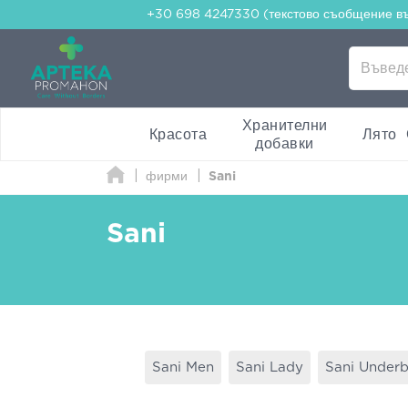
+30 698 4247330 (текстово съобщение в
Хранителни
Красота
Лято
добавки
фирми
Sani
Sani
Sani Men
Sani Lady
Sani Under