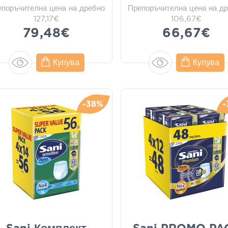
епоръчителна цена на дребно
Препоръчителна цена на д
127,17€
106,67€
79,48€
66,67€
Купува
Купува
-38%
-