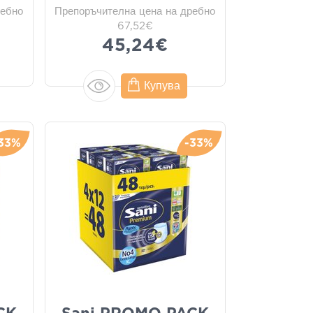
ребно
Препоръчителна цена на дребно
67,52€
45,24€
Купува
33%
-33%