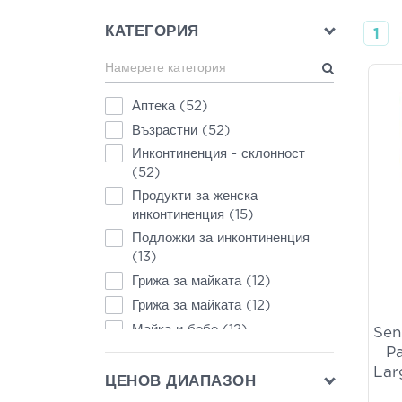
КАТЕГОРИЯ
1
Аптека
(52)
Възрастни
(52)
Инконтиненция - склонност
(52)
Продукти за женска
инконтиненция
(15)
Подложки за инконтиненция
(13)
Грижа за майката
(12)
Грижа за майката
(12)
Майка и бебе
(12)
Sen
P
Хирургически салфетки
(12)
Lar
Продукти за мъжка
ЦЕНОВ ДИАПАЗОН
инконтиненция
(4)