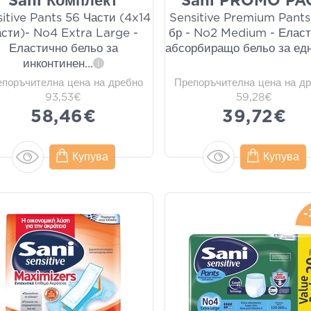
Sani Комплект
Sani PROMO PA
itive Pants 56 Части (4x14
Sensitive Premium Pants
асти)- No4 Extra Large -
бр - No2 Medium - Еласт
Еластично бельо за
абсорбиращо бельо за ед
инконтинен
...
i
епоръчителна цена на дребно
Препоръчителна цена на д
93,53€
59,28€
58,46€
39,72€
Купува
Купува
-