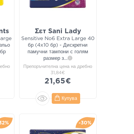
nts
Σετ Sani Lady
Large
Sensitive No6 Extra Large 40
ельо
бр (4x10 бр) - Дискретни
 бр
памучни тампони с голям
размер з
...
i
ребно
Препоръчителна цена на дребно
31,84€
21,65€
Купува
32%
-30%