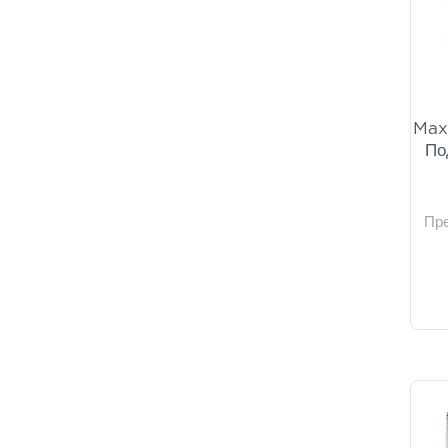
Max
По
Пр