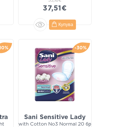
55,16€
37,51€
Купува
10%
-30%
tra
Sani Sensitive Lady
ht
with Cotton No3 Normal 20 бр