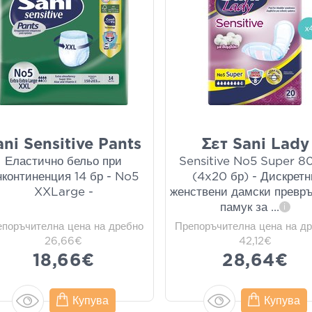
ani Sensitive Pants
Σετ Sani Lady
Еластично бельо при
Sensitive No5 Super 8
нконтиненция 14 бр - No5
(4x20 бр) - Дискретн
XXLarge -
женствени дамски превръ
памук за
...
i
епоръчителна цена на дребно
Препоръчителна цена на д
26,66€
42,12€
18,66€
28,64€
Купува
Купува