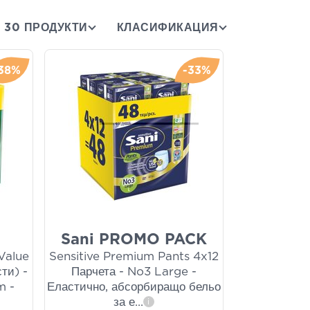
30 ПРОДУКТИ
КЛАСИФИКАЦИЯ
38%
-33%
Sani PROMO PACK
Value
Sensitive Premium Pants 4x12
ти) -
Парчета - No3 Large -
m -
Еластично, абсорбиращо бельо
за е
...
i