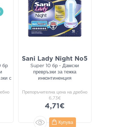
Sani Lady Night No5
0 бр
Super 10 бр - Дамски
и
превръзки за тежка
зки с
инконтиненция
ребно
Препоръчителна цена на дребно
6,73€
4,71€
Купува