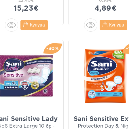
22,40€
6,99€
15,23€
4,89€
Купува
Купува
-30%
-
ani Sensitive Lady
Sani Sensitive Ex
No6 Extra Large 10 бр -
Protection Day & Nig