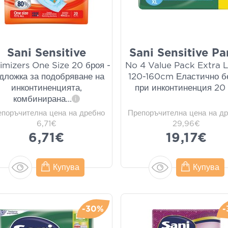
Sani Sensitive
Sani Sensitive Pa
imizers One Size 20 броя -
Νο 4 Value Pack Extra 
дложка за подобряване на
120-160cm Еластично б
инконтиненцията,
при инконтиненция 20
комбинирана
...
i
епоръчителна цена на дребно
Препоръчителна цена на д
6,71€
29,96€
6,71€
19,17€
Купува
Купува
-30%
-