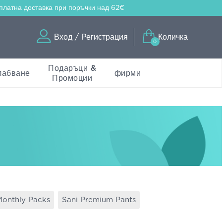
платна доставка
при поръчки над 62€
Вход / Регистрация
Количка
0
Подаръци &
лабване
фирми
Промоции
Monthly Packs
Sani Premium Pants