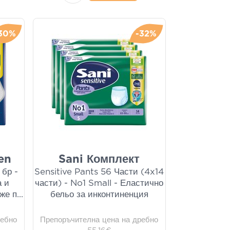
30%
-32%
en
Sani Комплект
 бр -
Sensitive Pants 56 Части (4x14
а и
части) - No1 Small - Еластично
же п
...
бельо за инконтиненция
ребно
Препоръчителна цена на дребно