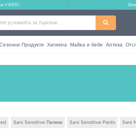
ъв VIBER)
Без
Сезонни Продукти
Хигиена
Майка и бебе
Аптека
Отс
bed
Sani Sensitive Пелени
Sani Sensitive Pants
Sani 