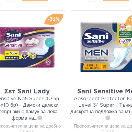
-32%
-
Σετ Sani Lady
Sani Sensitive M
nsitive No5 Super 40 бр
Absorbent Protector 10
4x10 бр) - Дамски дамски
Level 3/ Super - Тънк
ревръзки с памук за лека
дискретна подложка за мъ
форма на
...
i
i
епоръчителна цена на дребно
Препоръчителна цена на д