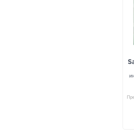
S
и
Пр