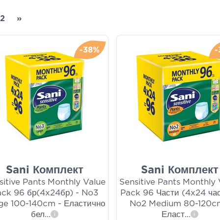
2
»
-38%
-
Sani Комплект
Sani Комплект
sitive Pants Monthly Value
Sensitive Pants Monthly 
ack 96 бр(4x24бр) - No3
Pack 96 Части (4x24 час
ge 100-140cm - Еластично
No2 Medium 80-120c
бел
...
Еласт
...
i
i