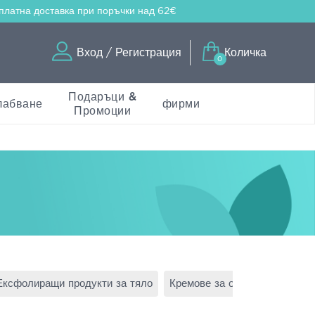
платна доставка
при поръчки над 62€
Вход / Регистрация
Количка
0
Подаръци &
лабване
фирми
Промоции
Ексфолиращи продукти за тяло
Кремове за обезкосмяване