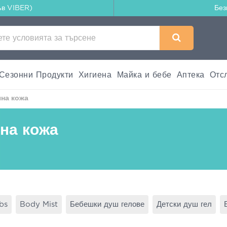
ъв VIBER)
Без
Сезонни Продукти
Хигиена
Майка и бебе
Аптека
Отс
чна кожа
на кожа
bs
Body Mist
Бебешки душ гелове
Детски душ гел