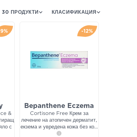
30 ПРОДУКТИ
КЛАСИФИКАЦИЯ
-9%
-12%
y
Bepanthene Eczema
ace &
Cortisone Free Крем за
тиращ
лечение на атопичен дерматит,
яло с
екзема и увредена кожа без ко
...
i