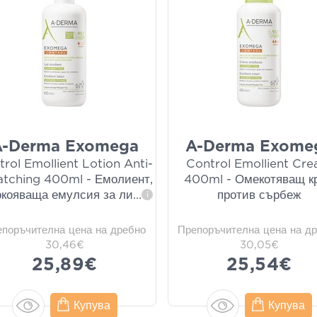
A-Derma Exomega
A-Derma Exome
rol Emollient Lotion Anti-
Control Emollient Cr
atching 400ml - Емолиент,
400ml - Омекотяващ к
окояваща емулсия за ли
...
против сърбеж
i
епоръчителна цена на дребно
Препоръчителна цена на д
30,46€
30,05€
25,89€
25,54€
Купува
Купува