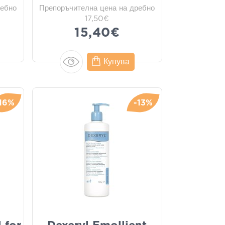
ребно
Препоръчителна цена на дребно
17,50€
15,40€
Купува
-16%
-13%