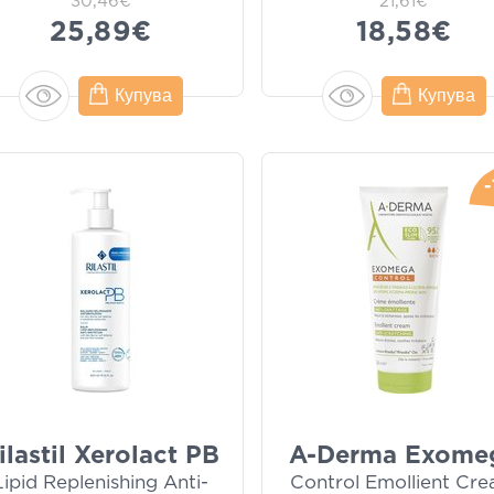
30,46€
21,61€
25,89€
18,58€
Купува
Купува
ilastil Xerolact PB
A-Derma Exome
Lipid Replenishing Anti-
Control Emollient Cr