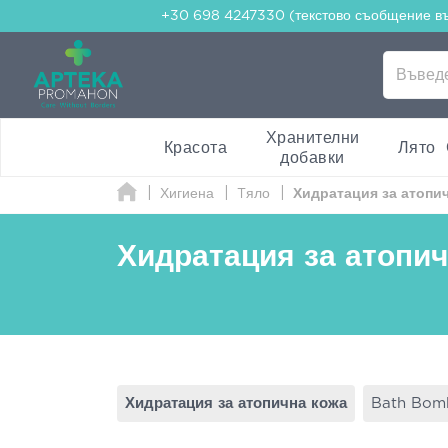
+30 698 4247330 (текстово съобщение в
Хранителни
Красота
Лято
добавки
Хигиена
Τяло
Хидратация за атопи
Хидратация за атопич
Хидратация за атопична кожа
Bath Bom