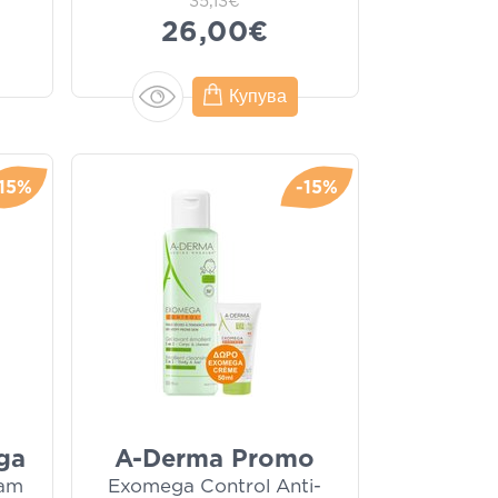
35,13€
26,00€
Купува
-15%
-15%
ga
A-Derma Promo
eam
Exomega Control Anti-