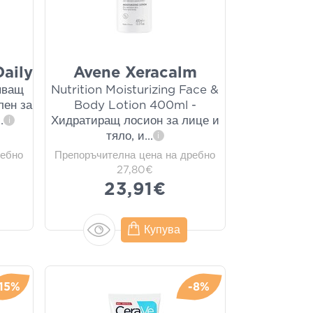
aily
Avene Xeracalm
яващ
Nutrition Moisturizing Face &
лен за
Body Lotion 400ml -
..
Хидратиращ лосион за лице и
i
тяло, и
...
i
ребно
Препоръчителна цена на дребно
27,80€
23,91€
Купува
-15%
-8%