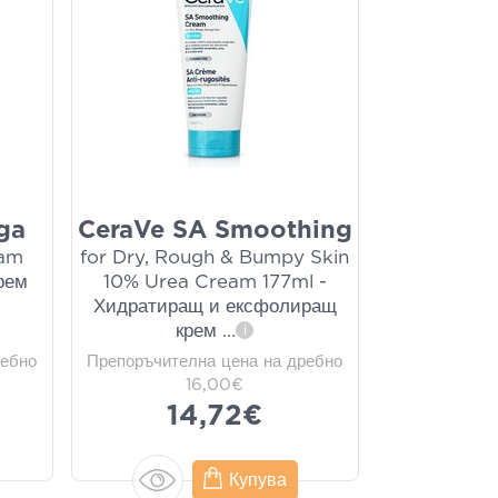
ga
CeraVe SA Smoothing
eam
for Dry, Rough & Bumpy Skin
рем
10% Urea Cream 177ml -
Хидратиращ и ексфолиращ
крем
...
i
ребно
Препоръчителна цена на дребно
16,00€
14,72€
Купува