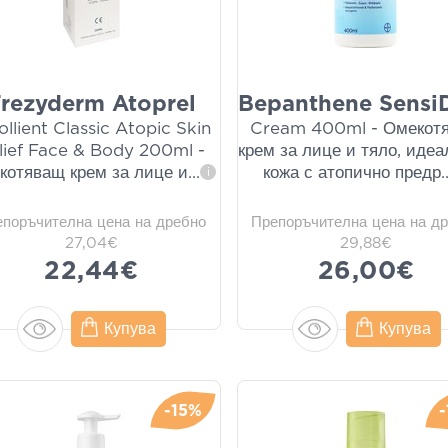
rezyderm Atoprel
Bepanthene SensiD
llient Classic Atopic Skin
Cream 400ml - Омекот
lief Face & Body 200ml -
крем за лице и тяло, идеа
котяващ крем за лице и
...
кожа с атопично предр
.
i
епоръчителна цена на дребно
Препоръчителна цена на д
27,04€
29,88€
22,44€
26,00€
Купува
Купува
-15%