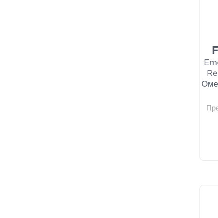
F
Emo
Re
Оме
Пр