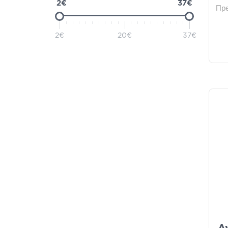
2€
37€
Пр
Aveeno
(2)
Cetaphil
(2)
2€
20€
37€
Ducray
(2)
Evdermia
(2)
InterMed
(2)
Pharmasept
(2)
Rilastil
(2)
Synchroline
(2)
Bioclin
(1)
Caudalie
(1)
Dove
(1)
Ergopharm
(1)
Galenia Skin Care
(1)
Helenvita
(1)
Hydrovit
(1)
Johnsons & Johnsons
(1)