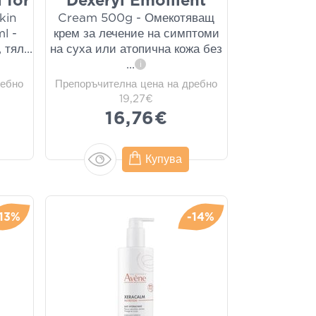
 for
Dexeryl Emollient
kin
Cream 500g - Омекотяващ
l -
крем за лечение на симптоми
 тял
...
на суха или атопична кожа без
...
i
ребно
Препоръчителна цена на дребно
19,27€
16,76€
Купува
-13%
-14%