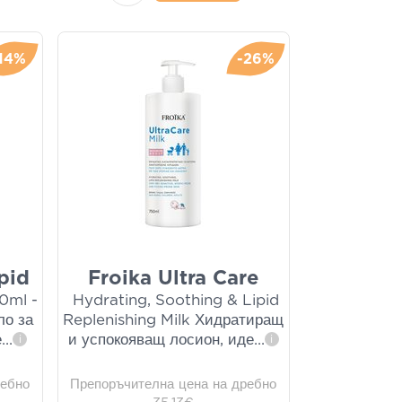
-14%
-26%
pid
Froika Ultra Care
0ml -
Hydrating, Soothing & Lipid
ло за
Replenishing Milk Хидратиращ
е
...
и успокояващ лосион, иде
...
i
i
ребно
Препоръчителна цена на дребно