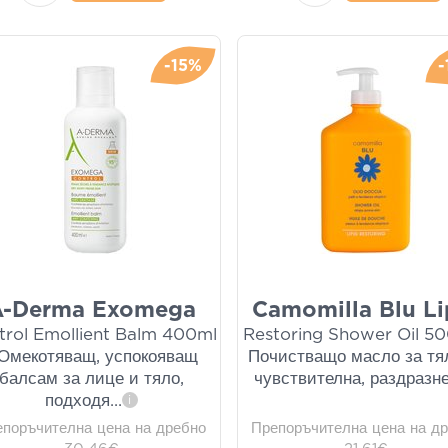
-15%
A-Derma Exomega
Camomilla Blu Li
trol Emollient Balm 400ml
Restoring Shower Oil 50
 Омекотяващ, успокояващ
Почистващо масло за тя
балсам за лице и тяло,
чувствителна, раздразн
подходя
...
i
епоръчителна цена на дребно
Препоръчителна цена на д