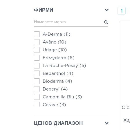
ФИРМИ
1
A-Derma
(11)
Avène
(10)
Uriage
(10)
Frezyderm
(6)
La Roche-Posay
(5)
Bepanthol
(4)
Bioderma
(4)
Dexeryl
(4)
Camomilla Blu
(3)
Cerave
(3)
Cic
Eubos
(3)
Хи
Froika
(3)
ЦЕНОВ ДИАПАЗОН
SVR
(3)