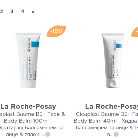
2
3
4
»
-10%
La Roche-Posay
La Roche-Posa
aplast Baume B5+ Face &
Cicaplast Baume B5+ F
Body Balm 100ml -
Body Balm 40ml - Хидра
дратиращ балсам-крем за
балсам-крем за лице & т
лице & тяло с
...
в
...
i
i