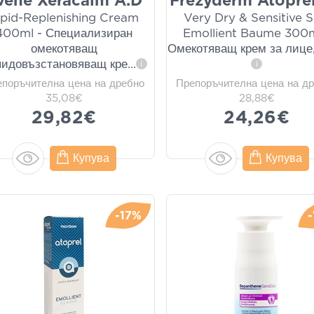
vene Xeracalm A.D
Frezyderm Atoprel
ipid-Replenishing Cream
Very Dry & Sensitive S
400ml - Специализиран
Emollient Baume 300m
омекотяващ
Омекотяващ крем за лице,
пидовъзстановяващ кре
...
i
i
епоръчителна цена на дребно
Препоръчителна цена на д
35,08€
28,88€
29,82€
24,26€
Купува
Купува
-17%