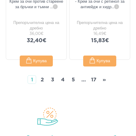
Крем за очи против стареене
- Крем за очи с ретинол за
за бръчки и тъмни
...
i
антиейдж и хидр
...
i
Препоръчителна цена на
Препоръчителна цена на
дребно
дребно
36,00€
16,49€
32,40€
15,83€
Купува
Купува
1
2
3
4
5
...
17
»