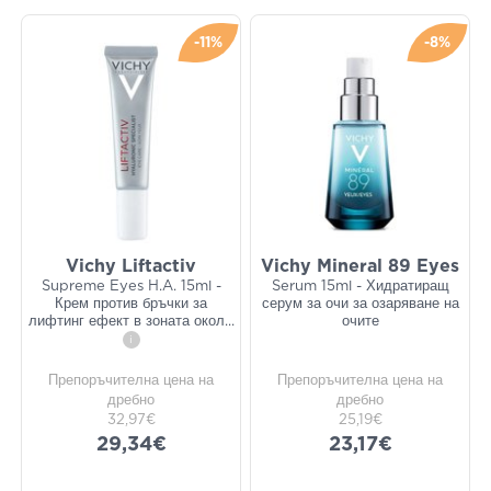
-11%
-8%
Vichy Liftactiv
Vichy Mineral 89 Eyes
Supreme Eyes H.A. 15ml -
Serum 15ml - Хидратиращ
Крем против бръчки за
серум за очи за озаряване на
лифтинг ефект в зоната окол
...
очите
i
Препоръчителна цена на
Препоръчителна цена на
дребно
дребно
32,97€
25,19€
29,34€
23,17€