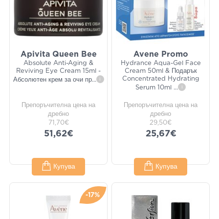
Apivita Queen Bee
Avene Promo
Absolute Anti-Aging &
Hydrance Aqua-Gel Face
Reviving Eye Cream 15ml -
Cream 50ml & Подарък
Concentrated Hydrating
Абсолютен крем за очи пр
...
i
Serum 10ml
...
i
Препоръчителна цена на
Препоръчителна цена на
дребно
дребно
71,70€
29,50€
51,62€
25,67€
Купува
Купува
-17%