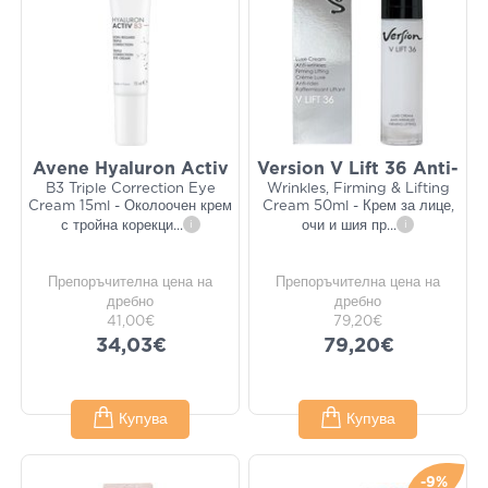
Avene Hyaluron Activ
Version V Lift 36 Anti-
B3 Triple Correction Eye
Wrinkles, Firming & Lifting
Cream 15ml - Околоочен крем
Cream 50ml - Крем за лице,
с тройна корекци
...
i
очи и шия пр
...
i
Препоръчителна цена на
Препоръчителна цена на
дребно
дребно
41,00€
79,20€
34,03€
79,20€
Купува
Купува
-9%