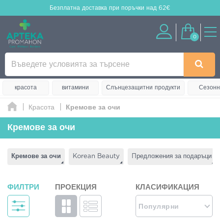
Безплатна доставка
при поръчки над 62€
0
красота
витамини
Слънцезащитни продукти
Сезонн
Красота
Кремове за очи
Кремове за очи
Кремове за очи
Korean Beauty
Πредложения за подаръци
ФИЛТРИ
ПРОЕКЦИЯ
КЛАСИФИКАЦИЯ
Популярни