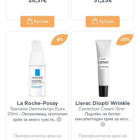
28,31€
31,23€
Купува
Купува
-8%
-20%
La Roche-Posay
Lierac Diopti Wrinkle
Toleriane Dermallergo Eyes
Correction Cream 15ml -
20ml - Овлажняващ околоочен
Подобен на ботокс
хексапептиден крем за изгл
...
крем за много чувств
...
i
i
Препоръчителна цена на
Препоръчителна цена на