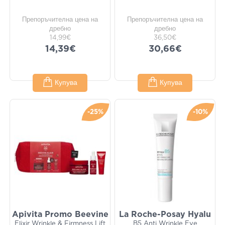
Препоръчителна цена на
Препоръчителна цена на
дребно
дребно
14,99€
36,50€
14,39€
30,66€
Купува
Купува
-25%
-10%
Apivita Promo Beevine
La Roche-Posay Hyalu
Elixir Wrinkle & Firmness Lift
B5 Anti Wrinkle Eye