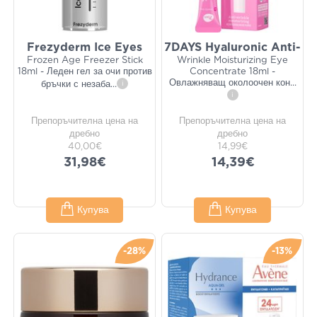
Frezyderm Ice Eyes
7DAYS Hyaluronic Anti-
Frozen Age Freezer Stick
Wrinkle Moisturizing Eye
18ml - Леден гел за очи против
Concentrate 18ml -
Овлажняващ околоочен кон
...
бръчки с незаба
...
i
i
Препоръчителна цена на
Препоръчителна цена на
дребно
дребно
40,00€
14,99€
31,98€
14,39€
Купува
Купува
-28%
-13%