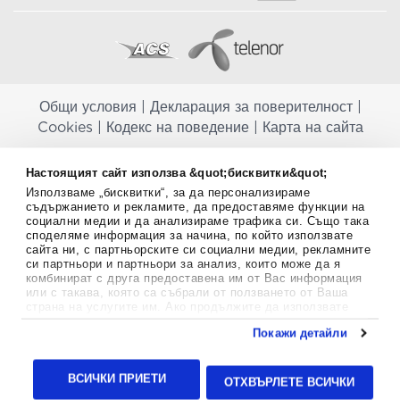
Общи условия
|
Декларация за поверителност
|
Cookies
|
Кодекс на поведение
|
Карта на сайта
Aptekapromahon.com ви информира, че хранителните добавки не
Настоящият сайт използва &quot;бисквитки&quot;
заместват балансираната диета и не са предназначени за
Използваме „бисквитки“, за да персонализираме
профилактика, лечение или лечение на човешки заболявания.
съдържанието и рекламите, да предоставяме функции на
Консултирайте се с Вашия лекар, ако сте бременна, кърмите,
социални медии и да анализираме трафика си. Също така
приемате лекарства или имате някакви здравословни проблеми,
споделяме информация за начина, по който използвате
преди да използвате някаква хранителна добавка. Непрекъснато се
сайта ни, с партньорските си социални медии, рекламните
стремим да ви предоставяме точна и валидна информация. Ако
си партньори и партньори за анализ, които може да я
имате някакви въпроси или коментари относно тях, моля свържете
комбинират с друга предоставена им от Вас информация
се с нас.
или с такава, която са събрали от ползването от Ваша
страна на услугите им. Ако продължите да използвате
Copyright
©
2012-2026 - All rights Reserved.
нашия уебсайт, вие се съгласявате с използването на
Покажи детайли
бисквитки.
Aptekapromahon.com eBusinessTeam • Website by
Повече информация за бисквитките можете да намерите
24lc.gr
тук
.
ВСИЧКИ ПРИЕТИ
ОТХВЪРЛЕТЕ ВСИЧКИ