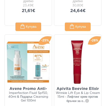
дребно
дребно
23,49€
30,80€
21,61€
24,64€
Купува
Купува
-25%
-28%
Avene Promo Anti-
Apivita Beevine Elixir
Imperfection Fluid Spf50,
Wrinkle Lift Eye & Lip Cream
40ml & Подарък Cleansing
15ml - Лифтинг крем против
Gel 100ml
бръчки за о
...
i