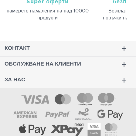
Super оферти
безпла
намерeте намаления на над 10000
Безплатна д
продукти
поръчки над 
КОНТАКТ
ОБСЛУЖВАНЕ НА КЛИЕНТИ
ЗА НАС