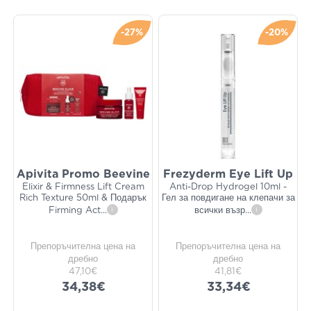
-27%
-20%
Apivita Promo Beevine
Frezyderm Eye Lift Up
Elixir & Firmness Lift Cream
Anti-Drop Hydrogel 10ml -
Rich Texture 50ml & Подарък
Гел за повдигане на клепачи за
Firming Act
...
i
всички възр
...
i
Препоръчителна цена на
Препоръчителна цена на
дребно
дребно
47,10€
41,81€
34,38€
33,34€