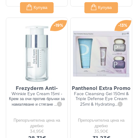
Купува
Купува
-19%
-13%
Frezyderm Anti-
Panthenol Extra Promo
Wrinkle Eye Cream 15ml -
Face Cleansing Gel 150ml &
Крем за очи против бръчки за
Triple Defense Eye Cream
намаляване и стягане
...
i
25ml & Hydrating
...
i
Препоръчителна цена на
Препоръчителна цена на
дребно
дребно
34,95€
35,90€