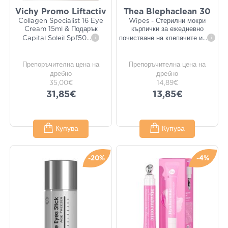
Vichy Promo Liftactiv
Thea Blephaclean 30
Collagen Specialist 16 Eye
Wipes - Стерилни мокри
Cream 15ml & Подарък
кърпички за ежедневно
Capital Soleil Spf50
...
i
почистване на клепачите и
...
i
Препоръчителна цена на
Препоръчителна цена на
дребно
дребно
35,00€
14,89€
31,85€
13,85€
Купува
Купува
-20%
-4%