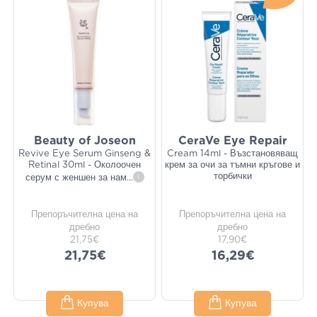
Beauty of Joseon
CeraVe Eye Repair
Revive Eye Serum Ginseng &
Cream 14ml - Възстановяващ
Retinal 30ml - Околоочен
крем за очи за тъмни кръгове и
торбички
серум с женшен за нам
...
i
Препоръчителна цена на
Препоръчителна цена на
дребно
дребно
21,75€
17,90€
21,75€
16,29€
Купува
Купува