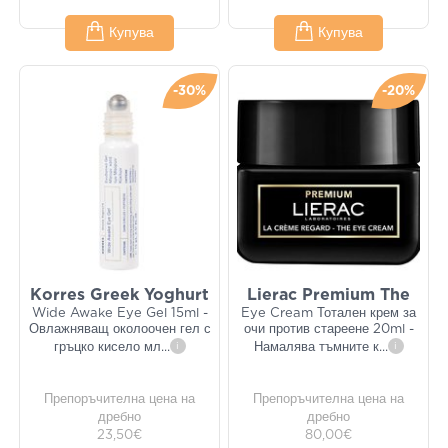
Купува
Купува
-30%
-20%
Korres Greek Yoghurt
Lierac Premium The
Wide Awake Eye Gel 15ml -
Eye Cream Тотален крем за
Овлажняващ околоочен гел с
очи против стареене 20ml -
гръцко кисело мл
...
i
Намалява тъмните к
...
i
Препоръчителна цена на
Препоръчителна цена на
дребно
дребно
23,50€
80,00€