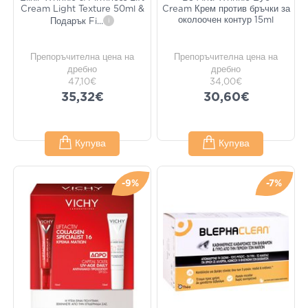
Cream Light Texture 50ml &
Cream Крем против бръчки за
околоочен контур 15ml
Подарък Fi
...
i
Препоръчителна цена на
Препоръчителна цена на
дребно
дребно
47,10€
34,00€
35,32€
30,60€
Купува
Купува
-9%
-7%