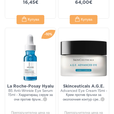
16,45€
64,00€
Купува
Купува
-10%
La Roche-Posay Hyalu
Skinceuticals A.G.E.
B5 Anti-Wrinkle Eye Serum
Advanced Eye Cream 15ml -
15ml - Хидратиращ серум за
Крем против бръчки за
очи против бръчк
...
i
околоочния контур сре
...
i
Препоръчителна цена на
Препоръчителна цена на