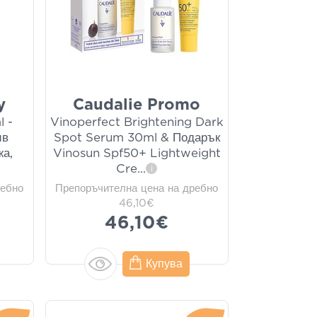
y
Caudalie Promo
l -
Vinoperfect Brightening Dark
ив
Spot Serum 30ml & Подарък
жа,
Vinosun Spf50+ Lightweight
Cre
...
i
ребно
Препоръчителна цена на дребно
46,10€
46,10€
Купува