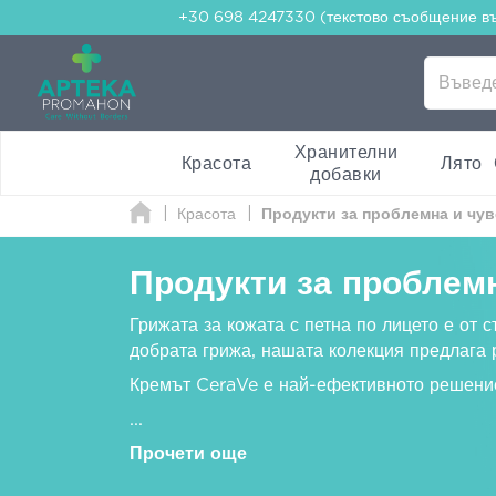
+30 698 4247330 (текстово съобщение в
Хранителни
Красота
Лято
добавки
Красота
Продукти за проблемна и чу
Продукти за проблемн
Грижата за кожата с петна по лицето е от 
добрата грижа, нашата колекция предлага 
Кремът CeraVe е най-ефективното решение
...
Прочети още