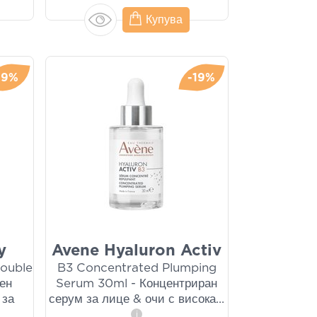
Купува
-9%
-19%
y
Avene Hyaluron Activ
Double
B3 Concentrated Plumping
ен
Serum 30ml - Концентриран
 за
серум за лице & очи с висока
...
i