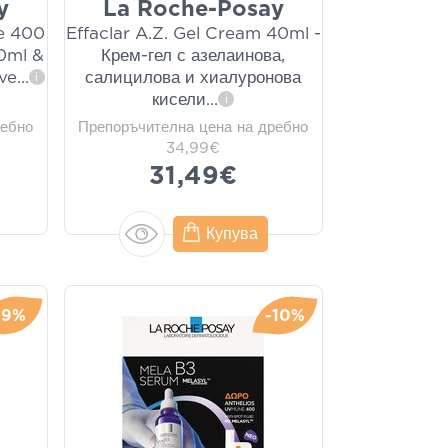
y
La Roche-Posay
e 400
Effaclar A.Z. Gel Cream 40ml -
50ml &
Крем-гел с азелаинова,
ive
...
салицилова и хиалуронова
i
кисели
...
i
ребно
Препоръчителна цена на дребно
34,99€
31,49€
Купува
-9%
-10%