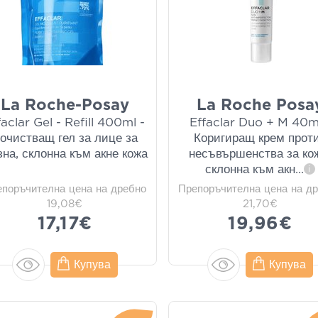
La Roche-Posay
La Roche Posa
faclar Gel - Refill 400ml -
Effaclar Duo + M 40m
очистващ гел за лице за
Коригиращ крем прот
на, склонна към акне кожа
несъвършенства за ко
склонна към акн
...
i
епоръчителна цена на дребно
Препоръчителна цена на д
19,08€
21,70€
17,17€
19,96€
Купува
Купува