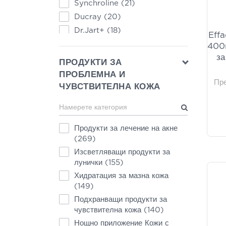
Synchroline
(21)
Ducray
(20)
Dr.Jart+
(18)
Effa
Helenvita
(18)
400m
за
Natura Siberica
(17)
ПРОДУКТИ ЗА
Novexpert
(17)
ПРОБЛЕМНА И
Пр
Vichy
(17)
ЧУВСТВИТЕЛНА КОЖА
Caudalie
(16)
Neostrata
(15)
A-Derma
(14)
Продукти за лечение на акне
(269)
Clinéa
(14)
Изсветляващи продукти за
SkinCeuticals
(14)
лунички
(155)
Cerave
(13)
Хидратация за мазна кожа
Garnier
(13)
(149)
Nivea
(13)
Подхранващи продукти за
Rilastil
(13)
чувствителна кожа
(140)
L'Oréal Paris
(12)
Нощно приложение Кожи с