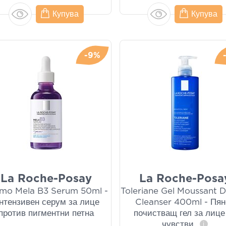
Купува
Купува
-9%
La Roche-Posay
La Roche-Posa
mo Mela B3 Serum 50ml -
Toleriane Gel Moussant 
нтензивен серум за лице
Cleanser 400ml - Пян
против пигментни петна
почистващ гел за лице
чувстви
...
i