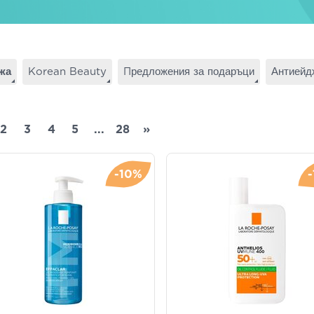
жа
Korean Beauty
Πредложения за подаръци
Антиейдж
2
3
4
5
...
28
»
-10%