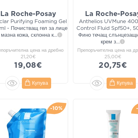
La Roche-Posay
La Roche-Posa
clar Purifying Foaming Gel
Anthelios UVMune 400
l - Почистващ гел за лице
Control Fluid Spf50+, 5
 мазна кожа, склонна к
...
Фино течащ слънцезащ
i
крем з
...
i
епоръчителна цена на дребно
Препоръчителна цена на д
21,20€
25,00€
19,08€
20,75€
Купува
Купува
-10%