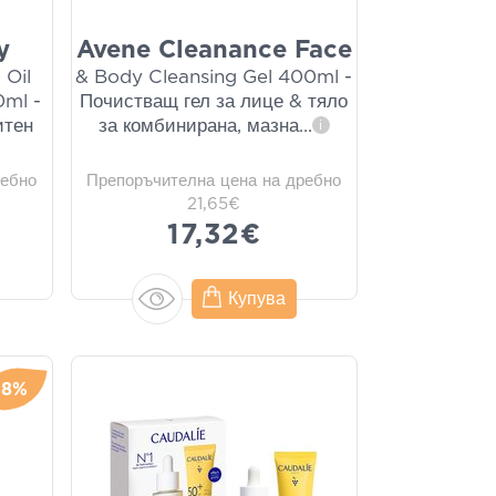
y
Avene Cleanance Face
 Oil
& Body Cleansing Gel 400ml -
0ml -
Почистващ гел за лице & тяло
итен
за комбинирана, мазна
...
i
ребно
Препоръчителна цена на дребно
21,65€
17,32€
Купува
-8%