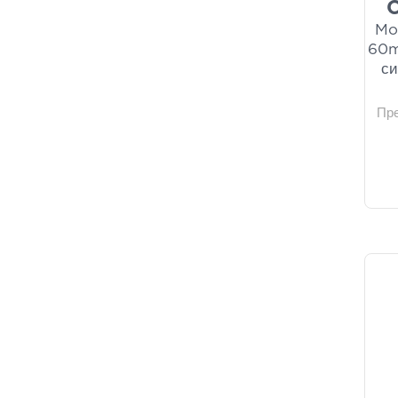
C
Euro-Pharma
(1)
Moi
FUTURO
(1)
60m
Hyalo 4
(1)
си
Inpa
(1)
InterMed
(1)
Пр
Jowae
(1)
Lactacyd
(1)
Lifoplus
(1)
Now Foods
(1)
Optima Health & Nutrition
(1)
Power Health
(1)
Torriden
(1)
VT Cosmetics
(1)
Zarbis
(1)
null
(1)
Φαρμασέρβ - Λιλλυ
(1)