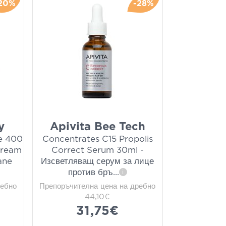
20%
-28%
y
Apivita Bee Tech
e 400
Concentrates C15 Propolis
Cream
Correct Serum 30ml -
ane
Изсветляващ серум за лице
против бръ
...
i
ребно
Препоръчителна цена на дребно
44,10€
31,75€