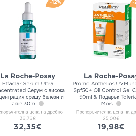
-12%
-
La Roche-Posay
La Roche-Posa
Effaclar Serum Ultra
Promo Anthelios UVMun
centrated Серум с висока
Spf50+ Oil Control Gel 
центрация срещу белези и
50ml & Подарък Toleri
акне 30m
...
Mois
...
i
i
епоръчителна цена на дребно
Препоръчителна цена на д
36,76€
25,00€
32,35€
19,98€