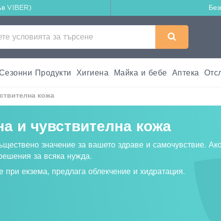
ъв VIBER)
Без
Сезонни Продукти
Хигиена
Майка и бебе
Аптека
Отс
вствителна кожа
а и чувствителна кожа
съществено значение за вашето здраве и самочувствие. Ак
решения за всяка нужда.
 при екзема, предлага облекчение и хидратация.