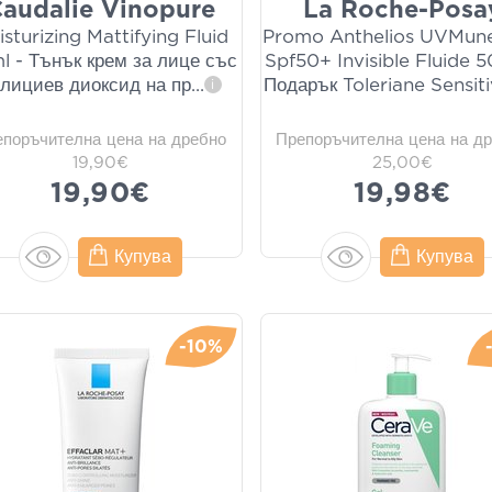
audalie Vinopure
La Roche-Posa
sturizing Mattifying Fluid
Promo Anthelios UVMun
l - Тънък крем за лице със
Spf50+ Invisible Fluide 
лициев диоксид на пр
...
Подарък Toleriane Sensit
i
епоръчителна цена на дребно
Препоръчителна цена на д
19,90€
25,00€
19,90€
19,98€
Купува
Купува
-10%