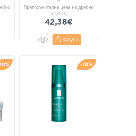
ребно
Препоръчителна цена на дребно
52,00€
42,38€
Купува
20%
-10%