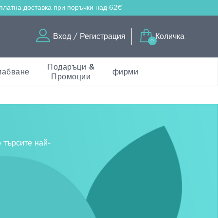
платна доставка
при поръчки над 62€
Вход / Регистрация
Количка
0
Подаръци &
лабване
фирми
Промоции
о търсите най-