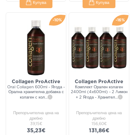
Купува
Купува
-10%
-16%
Collagen ProActive
Collagen ProActive
Oral Collagen 600ml - Ягода -
Комплект Орален колаген
Орална хранителна добавка с
2400ml (4x600ml) - 2 Λимон
колаген с кол
...
i
+ 2 Ягода - Хранител
...
i
Препоръчителна цена на
Препоръчителна цена на
дребно
дребно
39,15€
156,60€
35,23€
131,86€