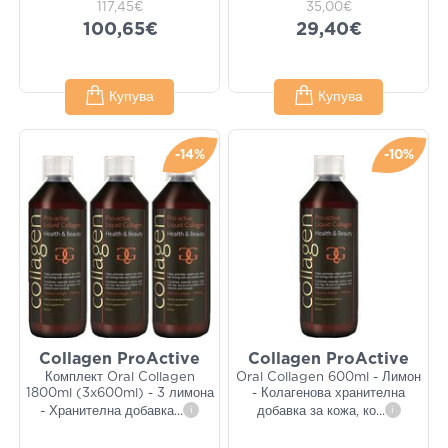
117,45€
35,00€
100,65€
29,40€
Купува
Купува
-14%
-10%
Collagen ProActive
Collagen ProActive
Комплект Oral Collagen
Oral Collagen 600ml - Лимон
1800ml (3x600ml) - 3 лимона
- Колагенова хранителна
- Хранителна добавка
...
i
добавка за кожа, ко
...
i