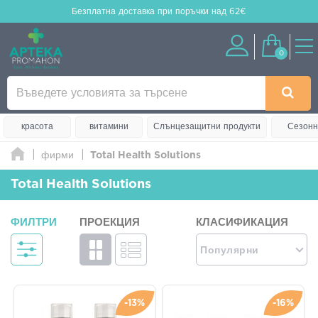
Безплатна доставка
при поръчки над 62€
0
красота
витамини
Слънцезащитни продукти
Сезонн
фирми
Total Health Solutions
Total Health Solutions
ФИЛТРИ
ПРОЕКЦИЯ
КЛАСИФИКАЦИЯ
Популярни
-13%
-16%