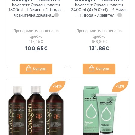
Комплект Орален колаген
Комплект Орален колаген
1800ml - 1 Λимон + 2 Ягода -
2400ml (4x600ml) - 3 Λимон
Хранителна добавка
...
i
+ 1 Ягода - Хранител
...
i
Препоръчителна цена на
Препоръчителна цена на
дребно
дребно
117,45€
156,60€
100,65€
131,86€
Купува
Купува
-14%
-13%