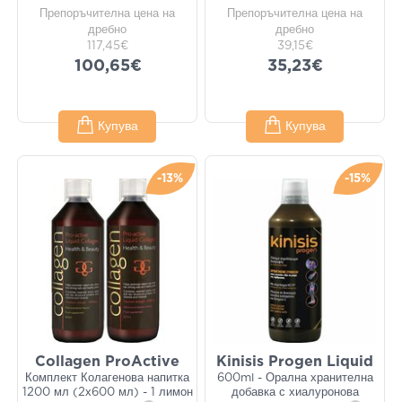
Препоръчителна цена на
Препоръчителна цена на
дребно
дребно
117,45€
39,15€
100,65€
35,23€
Купува
Купува
-13%
-15%
Collagen ProActive
Kinisis Progen Liquid
Комплект Колагенова напитка
600ml - Орална хранителна
1200 мл (2х600 мл) - 1 лимон
добавка с хиалуронова