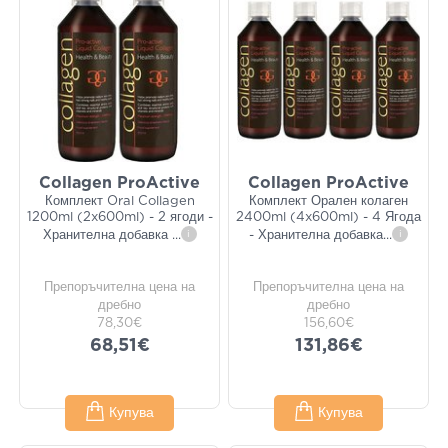
Collagen ProActive
Collagen ProActive
Комплект Oral Collagen
Комплект Орален колаген
1200ml (2x600ml) - 2 ягоди -
2400ml (4x600ml) - 4 Ягода
Хранителна добавка
...
i
- Хранителна добавка
...
i
Препоръчителна цена на
Препоръчителна цена на
дребно
дребно
78,30€
156,60€
68,51€
131,86€
Купува
Купува