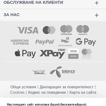
ОБСЛУЖВАНЕ НА КЛИЕНТИ
ЗА НАС
Общи условия
|
Декларация за поверителност
|
Cookies
|
Кодекс на поведение
|
Карта на сайта
Aptekapromahon.com ви информира, че хранителните добавки не
Настоящият сайт използва &quot;бисквитки&quot;
заместват балансираната диета и не са предназначени за