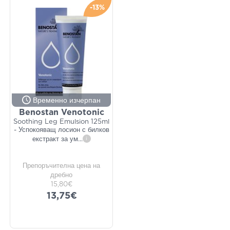
-13%
Временно изчерпан
Benostan Venotonic
Soothing Leg Emulsion 125ml
- Успокояващ лосион с билков
екстракт за ум
...
i
Препоръчителна цена на
дребно
15,80€
13,75€