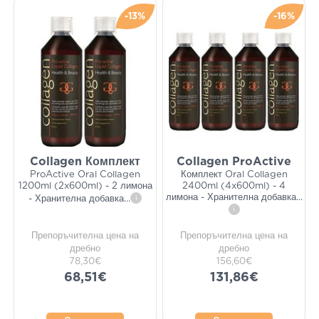
-13%
-16%
Collagen Комплект
Collagen ProActive
ProActive Oral Collagen
Комплект Oral Collagen
1200ml (2x600ml) - 2 лимона
2400ml (4x600ml) - 4
лимона - Хранителна добавка
...
- Хранителна добавка
...
i
i
Препоръчителна цена на
Препоръчителна цена на
дребно
дребно
78,30€
156,60€
68,51€
131,86€