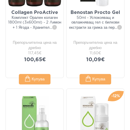
Collagen ProActive
Benostan Procto Gel
Комплект Орален колаген
50ml - Успокояващ и
1800ml (3x600ml) - 2 Λимон
овлажняващ гел с билкови
+ 1 Ягода - Хранител
...
i
екстракти за грижа за пер
...
i
Препоръчителна цена на
Препоръчителна цена на
дребно
дребно
117,45€
11,60€
100,65€
10,09€
Купува
Купува
-12%