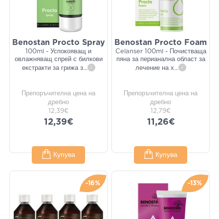
Benostan Procto Spray
Benostan Procto Foam
100ml - Успокояващ и
Celanser 100ml - Почистваща
овлажняващ спрей с билкови
пяна за перианална област за
екстракти за грижа з
...
i
лечение на х
...
i
Препоръчителна цена на
Препоръчителна цена на
дребно
дребно
12,39€
12,79€
12,39€
11,26€
Купува
Купува
-16%
-13%