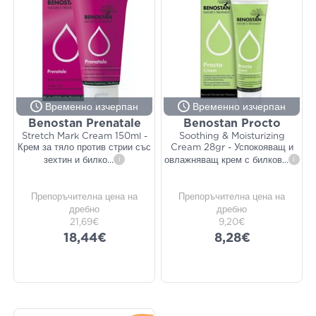
Временно изчерпан
Временно изчерпан
Benostan Prenatale
Benostan Procto
Stretch Mark Cream 150ml -
Soothing & Moisturizing
Крем за тяло против стрии със
Cream 28gr - Успокояващ и
зехтин и билко
...
i
овлажняващ крем с билков
...
i
Препоръчителна цена на
Препоръчителна цена на
дребно
дребно
21,69€
9,20€
18,44€
8,28€