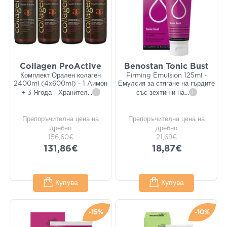
Collagen ProActive
Benostan Tonic Bust
Комплект Орален колаген
Firming Emulsion 125ml -
2400ml (4x600ml) - 1 Λимон
Емулсия за стягане на гърдите
+ 3 Ягода - Хранител
...
i
със зехтин и на
...
i
Препоръчителна цена на
Препоръчителна цена на
дребно
дребно
156,60€
21,69€
131,86€
18,87€
Купува
Купува
-15%
-10%