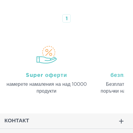
1
Super оферти
безпла
намерeте намаления на над 10000
Безплатна д
продукти
поръчки над 
КОНТАКТ