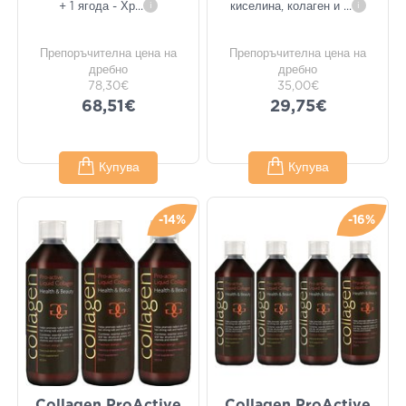
+ 1 ягода - Хр
...
i
киселина, колаген и
...
i
Препоръчителна цена на
Препоръчителна цена на
дребно
дребно
78,30€
35,00€
68,51€
29,75€
Купува
Купува
-14%
-16%
Collagen ProActive
Collagen ProActive