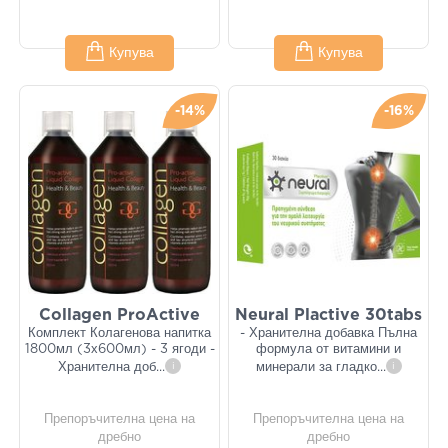
Купува
Купува
-14%
-16%
Collagen ProActive
Neural Plactive 30tabs
Комплект Колагенова напитка
- Хранителна добавка Пълна
1800мл (3х600мл) - 3 ягоди -
формула от витамини и
Хранителна доб
...
i
минерали за гладко
...
i
Препоръчителна цена на
Препоръчителна цена на
дребно
дребно