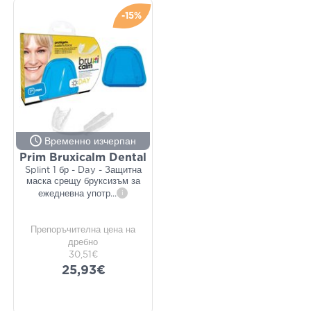
-15%
Временно изчерпан
Prim Bruxicalm Dental
Splint 1 бр - Day - Защитна
маска срещу бруксизъм за
ежедневна употр
...
i
Препоръчителна цена на
дребно
30,51€
25,93€