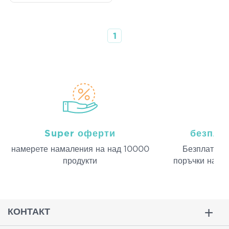
1
Super оферти
безпла
намерeте намаления на над 10000
Безплатна д
продукти
поръчки над 
КОНТАКТ