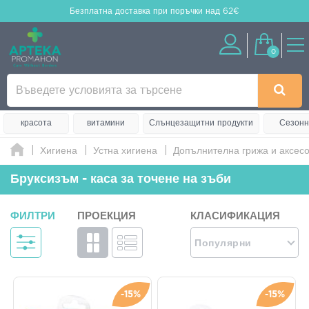
Безплатна доставка
при поръчки над 62€
0
красота
витамини
Слънцезащитни продукти
Сезонн
Хигиена
Устна хигиена
Допълнителна грижа и аксес
Бруксизъм - каса за точене на зъби
ФИЛТРИ
ПРОЕКЦИЯ
КЛАСИФИКАЦИЯ
Популярни
-15%
-15%