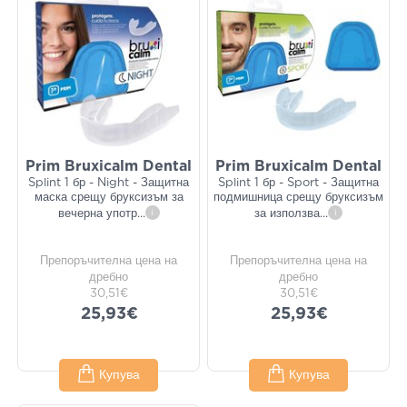
Prim Bruxicalm Dental
Prim Bruxicalm Dental
Splint 1 бр - Night - Защитна
Splint 1 бр - Sport - Защитна
маска срещу бруксизъм за
подмишница срещу бруксизъм
вечерна употр
...
i
за използва
...
i
Препоръчителна цена на
Препоръчителна цена на
дребно
дребно
30,51€
30,51€
25,93€
25,93€
Купува
Купува