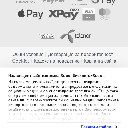
Общи условия
|
Декларация за поверителност
|
Cookies
|
Кодекс на поведение
|
Карта на сайта
Aptekapromahon.com ви информира, че хранителните добавки не
Настоящият сайт използва &quot;бисквитки&quot;
заместват балансираната диета и не са предназначени за
Използваме „бисквитки“, за да персонализираме
профилактика, лечение или лечение на човешки заболявания.
съдържанието и рекламите, да предоставяме функции на
Консултирайте се с Вашия лекар, ако сте бременна, кърмите,
социални медии и да анализираме трафика си. Също така
приемате лекарства или имате някакви здравословни проблеми,
споделяме информация за начина, по който използвате
преди да използвате някаква хранителна добавка. Непрекъснато се
сайта ни, с партньорските си социални медии, рекламните
стремим да ви предоставяме точна и валидна информация. Ако
си партньори и партньори за анализ, които може да я
имате някакви въпроси или коментари относно тях, моля свържете
комбинират с друга предоставена им от Вас информация
се с нас.
или с такава, която са събрали от ползването от Ваша
страна на услугите им. Ако продължите да използвате
Copyright
©
2012-2026 - All rights Reserved.
нашия уебсайт, вие се съгласявате с използването на
Покажи детайли
бисквитки.