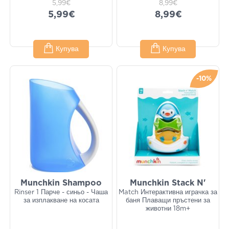
5,99€
8,99€
5,99€
8,99€
Купува
Купува
-10%
Munchkin Shampoo
Munchkin Stack N'
Rinser 1 Парче - синьо - Чаша
Match Интерактивна играчка за
за изплакване на косата
баня Плаващи пръстени за
животни 18m+