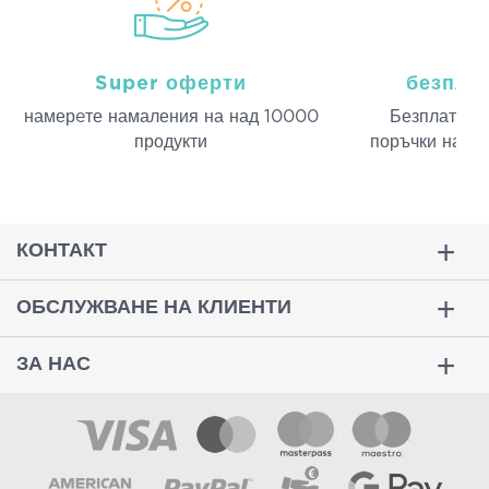
Super оферти
безпла
намерeте намаления на над 10000
Безплатна д
продукти
поръчки над 
КОНТАКТ
ОБСЛУЖВАНЕ НА КЛИЕНТИ
ЗА НАС