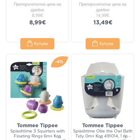
Препоръчителна цена на
Препоръчителна цена на
дребно
дребно
8,99€
14,99€
8,99€
13,49€
Купува
Купува
-4%
Tommee Tippee
Tommee Tippee
Splashtime 3 Squirters with
Splashtime Ollie the Owl Bath
Floating Rings 6m+ Код
Tidy 0m+ Код 491014, 1 бр -