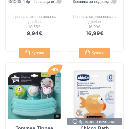
491009, 1 бр - Плаващи иг
...
i
Кошница за подрежд
...
i
Препоръчителна цена на
Препоръчителна цена на
дребно
дребно
10,35€
16,99€
9,94€
16,99€
Купува
Купува
-8%
Временно изчерпан
Tommee Tippee
Chicco Bath