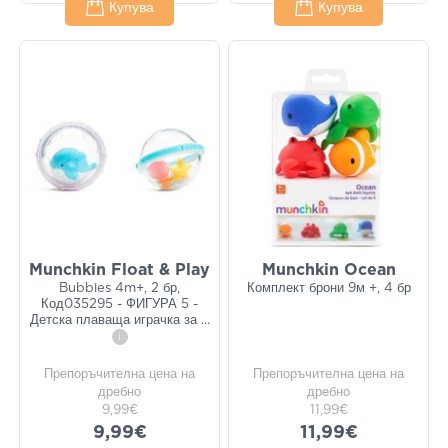
Купува
Купува
Munchkin Float & Play
Munchkin Ocean
Bubbles 4m+, 2 бр,
Комплект брони 9м +, 4 бр
Код035295 - ФИГУРА 5 -
Детска плаваща играчка за
...
i
Препоръчителна цена на
Препоръчителна цена на
дребно
дребно
9,99€
11,99€
9,99€
11,99€