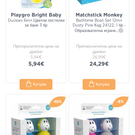
Playgro Bright Baby
Matchstick Monkey
Duckies 6m+ Цветни постелки
Bathtime Boat Set 12m+
за баня 3 бр
Dusty Pink Код 24122, 1 бр -
Образователна играчк
...
i
Препоръчителна цена на
Препоръчителна цена на
дребно
дребно
5,94€
26,99€
5,94€
24,29€
Купува
Купува
-10%
-5%