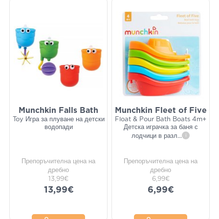
Munchkin Falls Bath
Munchkin Fleet of Five
Toy Игра за плуване на детски
Float & Pour Bath Boats 4m+
водопади
Детска играчка за баня с
лодчици в разл
...
i
Препоръчителна цена на
Препоръчителна цена на
дребно
дребно
13,99€
6,99€
13,99€
6,99€