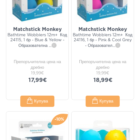
Matchstick Monkey
Matchstick Monkey
Bathtime Wobblers 12m+ Код
Bathtime Wobblers 12m+ Код
24115, 1 бр - Blue & Yellow -
24116, 1 бр - Pink & Cool Grey
Образователна
...
i
- Образовател
...
i
Препоръчителна цена на
Препоръчителна цена на
дребно
дребно
19,99€
19,99€
17,99€
18,99€
Купува
Купува
-10%