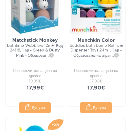
Matchstick Monkey
Munchkin Color
Bathtime Wobblers 12m+ Код
Buddies Bath Bomb Refills &
24118, 1 бр - Green & Dusty
Dispenser Toys 24m+, 1 бр -
Pink - Образоват
...
i
Образователна играч
...
i
Препоръчителна цена на
Препоръчителна цена на
дребно
дребно
19,99€
17,90€
17,99€
17,90€
Купува
Купува
-5%