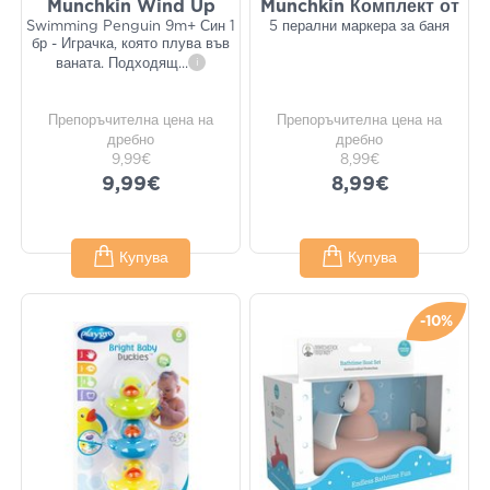
Munchkin Wind Up
Munchkin Комплект от
Swimming Penguin 9m+ Син 1
5 перални маркера за баня
бр - Играчка, която плува във
ваната. Подходящ
...
i
Препоръчителна цена на
Препоръчителна цена на
дребно
дребно
9,99€
8,99€
9,99€
8,99€
Купува
Купува
-10%