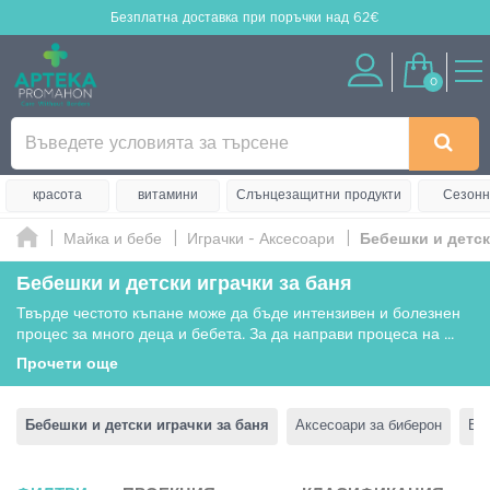
Безплатна доставка
при поръчки над 62€
0
красота
витамини
Слънцезащитни продукти
Сезонн
Майка и бебе
Играчки - Аксесоари
Бебешки и детск
Бебешки и детски играчки за баня
Твърде честото къпане може да бъде интензивен и болезнен
процес за много деца и бебета. За да направи процеса на
...
Прочети още
Бебешки и детски играчки за баня
Аксесоари за биберон
Ве