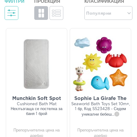
ФИЛТРИ
ПРОЕКЦИЯ
КЛАСИФИКАЦИЯ
Популярни
Munchkin Soft Spot
Sophie La Girafe The
Cushioned Bath Mat
Seaworld Bath Toys Set 10m+,
Нехлъзгаща се постелка за
1 бр, Код S523428 - Седем
баня 1 брой
уникални бебеш
...
i
Препоръчителна цена на
Препоръчителна цена на
дребно
дребно