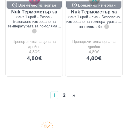
Временно изчерпан
Временно изчерпан
Nuk Термометър за
Nuk Термометър за
баня 1 брой - Розов -
баня 1 брой - сив - Безопасно
Безопасно измерване на
измерване на температурата за
температурата за по-голяма
...
по-голяма бе
...
i
i
Препоръчителна цена на
Препоръчителна цена на
дребно
дребно
4,80€
4,80€
4,80€
4,80€
1
2
»