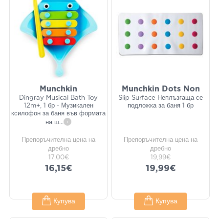
Munchkin
Munchkin Dots Non
Dingray Musical Bath Toy
Slip Surface Неплъзгаща се
12m+, 1 бр - Музикален
подложка за баня 1 бр
ксилофон за баня във формата
на ш
...
i
Препоръчителна цена на
Препоръчителна цена на
дребно
дребно
17,00€
19,99€
16,15€
19,99€
Купува
Купува