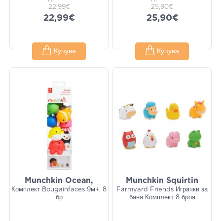
22,99€
25,90€
22,99€
25,90€
Купува
Купува
Munchkin Ocean,
Munchkin Squirtin
Комплект Bougainfaces 9м+, 8
Farmyard Friends Играчки за
бр
баня Комплект 8 броя