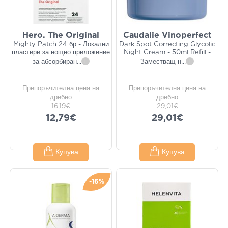
Hero. The Original
Caudalie Vinoperfect
Mighty Patch 24 бр - Локални
Dark Spot Correcting Glycolic
пластири за нощно приложение
Night Cream - 50ml Refill -
за абсорбиран
...
i
Заместващ н
...
i
Препоръчителна цена на
Препоръчителна цена на
дребно
дребно
16,19€
29,01€
12,79€
29,01€
Купува
Купува
-16%