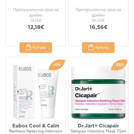
Препоръчителна цена на
Препоръчителна цена на
дребно
дребно
14,16€
18,00€
12,18€
16,56€
Купува
Купува
-5%
-28%
Eubos Cool & Calm
Dr.Jart+ Cicapair
Redness Relieving Intensive
Sleepair Intensive Mask 75ml