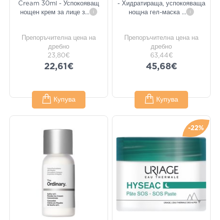
Cream 30ml - Успокояващ
- Хидратираща, успокояваща
нощен крем за лице з
...
i
нощна гел-маска
...
i
Препоръчителна цена на
Препоръчителна цена на
дребно
дребно
23,80€
63,44€
22,61€
45,68€
Купува
Купува
-22%