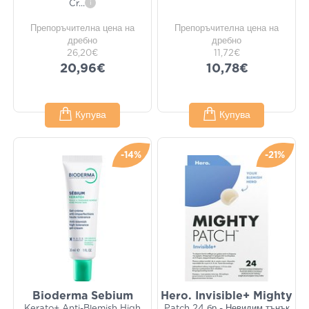
Cr
...
i
Препоръчителна цена на
Препоръчителна цена на
дребно
дребно
26,20€
11,72€
20,96€
10,78€
Купува
Купува
-14%
-21%
Bioderma Sebium
Hero. Invisible+ Mighty
Kerato+ Anti-Blemish High
Patch 24 бр - Невидим тънък