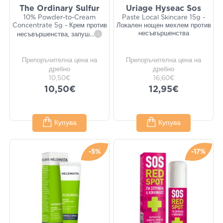
The Ordinary Sulfur
Uriage Hyseac Sos
10% Powder-to-Cream
Paste Local Skincare 15g -
Concentrate 5g - Крем против
Локален нощен мехлем против
несъвършенства
несъвършенства, запуш
...
i
Препоръчителна цена на
Препоръчителна цена на
дребно
дребно
10,50€
16,60€
10,50€
12,95€
Купува
Купува
-5%
-17%