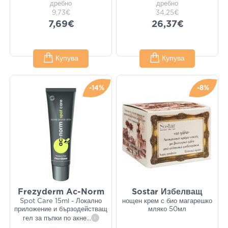
дребно
дребно
9,73€
34,25€
7,69€
26,37€
Купува
Купува
-14%
-8%
Frezyderm Ac-Norm
Sostar Избелващ
Spot Care 15ml - Локално
нощен крем с био магарешко
приложение и бързодействащ
мляко 50мл
гел за пъпки по акне
...
i