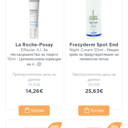
La Roche-Posay
Frezyderm Spot End
Effaclar A.I. За
Night Cream 50ml - Нощен
несъвършенства на лицето
крем за предотвратяване на
15ml - Целенасочена корекция
пигментни петна
на л
...
i
Препоръчителна цена на
Препоръчителна цена на
дребно
дребно
15,50€
30,15€
14,26€
25,63€
Купува
Купува
-20%
-15%