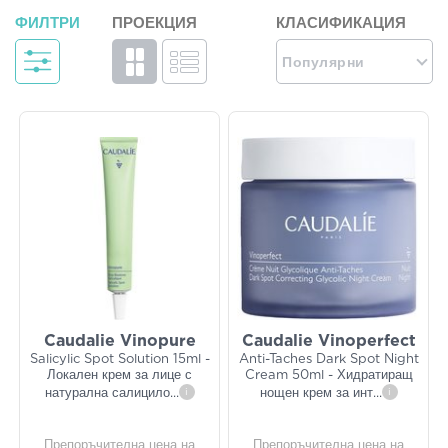
ФИЛТРИ
ПРОЕКЦИЯ
КЛАСИФИКАЦИЯ
Популярни
Caudalie Vinopure
Caudalie Vinoperfect
Salicylic Spot Solution 15ml -
Anti-Taches Dark Spot Night
Локален крем за лице с
Cream 50ml - Хидратиращ
натурална салицило
...
i
нощен крем за инт
...
i
Препоръчителна цена на
Препоръчителна цена на