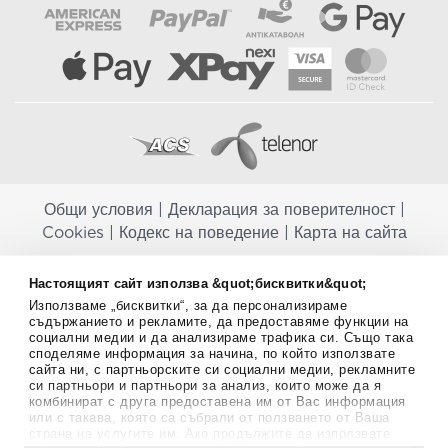
Общи условия
|
Декларация за поверителност
|
Cookies
|
Кодекс на поведение
|
Карта на сайта
Aptekapromahon.com ви информира, че хранителните добавки не
Настоящият сайт използва &quot;бисквитки&quot;
заместват балансираната диета и не са предназначени за
Използваме „бисквитки“, за да персонализираме
профилактика, лечение или лечение на човешки заболявания.
съдържанието и рекламите, да предоставяме функции на
Консултирайте се с Вашия лекар, ако сте бременна, кърмите,
социални медии и да анализираме трафика си. Също така
приемате лекарства или имате някакви здравословни проблеми,
споделяме информация за начина, по който използвате
преди да използвате някаква хранителна добавка. Непрекъснато се
сайта ни, с партньорските си социални медии, рекламните
стремим да ви предоставяме точна и валидна информация. Ако
си партньори и партньори за анализ, които може да я
имате някакви въпроси или коментари относно тях, моля свържете
комбинират с друга предоставена им от Вас информация
се с нас.
или с такава, която са събрали от ползването от Ваша
страна на услугите им. Ако продължите да използвате