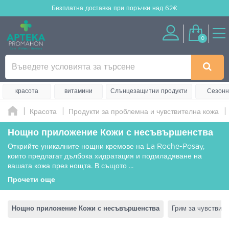
Безплатна доставка
при поръчки над 62€
0
красота
витамини
Слънцезащитни продукти
Сезонн
Красота
Продукти за проблемна и чувствителна кожа
Нощно приложение Кожи с несъвършенства
Открийте уникалните нощни кремове на La Roche-Posay,
които предлагат дълбока хидратация и подмладяване на
вашата кожа през нощта. В същото
...
Прочети още
Нощно приложение Кожи с несъвършенства
Грим за чувствит