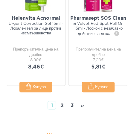
Helenvita Acnormal
Pharmasept SOS Clean
Urgent Correction Gel 15ml -
& Velvet Red Spot Roll On
Локален гел за лице против
15ml - Лосион с незабавно
несъвършенства
действие за локал
...
i
Препоръчителна цена на
Препоръчителна цена на
дребно
дребно
8,90€
7,00€
8,46€
5,81€
Купува
Купува
1
2
3
»