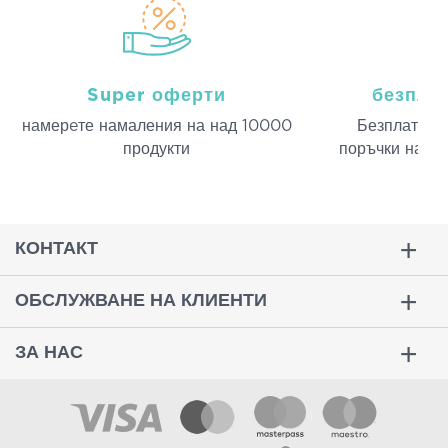
Super оферти
безпла
намерeте намаления на над 10000
Безплатна д
продукти
поръчки над 
КОНТАКТ
ОБСЛУЖВАНЕ НА КЛИЕНТИ
ЗА НАС