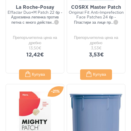
La Roche-Posay
COSRX Master Patch
Effaclar Duo+M Patch 22 бр -
Original Fit Anti-Imprefection
Адхезивна лепенка против
Face Patches 24 бр -
петна с много действи
...
i
Пластири за лице пр
...
i
Препоръчителна цена на
Препоръчителна цена на
дребно
дребно
13,50€
3,53€
12,42€
3,53€
Купува
Купува
-21%