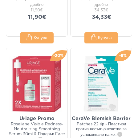
дребно
дребно
11,90€
34,33€
11,90€
34,33€
Купува
Купува
-20%
-8%
Uriage Promo
CeraVe Blemish Barrier
Roseliane Visible Redness-
Patches 22 бр - Пластири
Neutralizing Smoothing
против несъвършенства за
Serum 30ml & Подарък Face
успокояване на ко
...
i