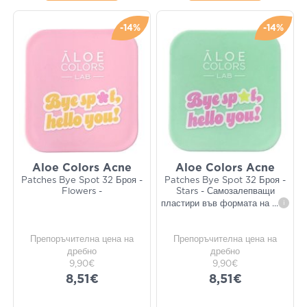
-14%
-14%
Aloe Colors Acne
Aloe Colors Acne
Patches Bye Spot 32 Броя -
Patches Bye Spot 32 Броя -
Flowers -
Stars - Самозалепващи
пластири във формата на
...
i
Препоръчителна цена на
Препоръчителна цена на
дребно
дребно
9,90€
9,90€
8,51€
8,51€