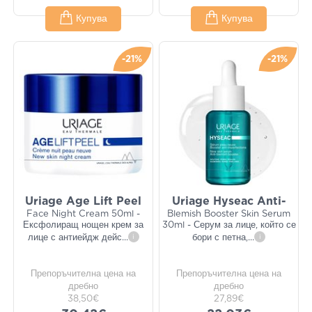
Купува
Купува
-21%
-21%
Uriage Age Lift Peel
Uriage Hyseac Anti-
Face Night Cream 50ml -
Blemish Booster Skin Serum
Ексфолиращ нощен крем за
30ml - Серум за лице, който се
лице с антиейдж дейс
...
i
бори с петна,
...
i
Препоръчителна цена на
Препоръчителна цена на
дребно
дребно
38,50€
27,89€