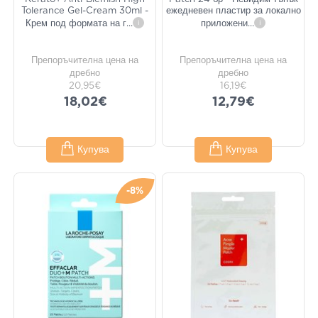
Tolerance Gel-Cream 30ml -
ежедневен пластир за локално
Крем под формата на г
...
i
приложени
...
i
Препоръчителна цена на
Препоръчителна цена на
дребно
дребно
20,95€
16,19€
18,02€
12,79€
Купува
Купува
-8%