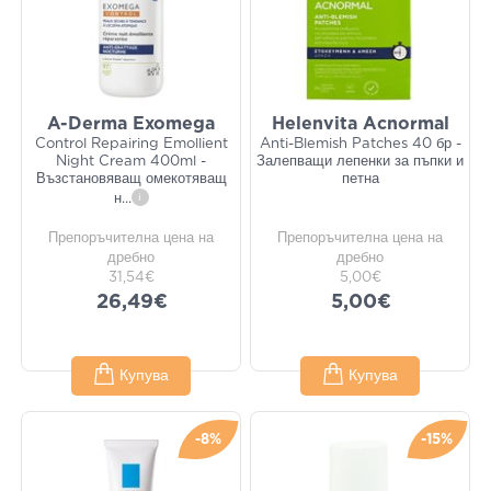
A-Derma Exomega
Helenvita Acnormal
Control Repairing Emollient
Anti-Blemish Patches 40 бр -
Night Cream 400ml -
Залепващи лепенки за пъпки и
Възстановяващ омекотяващ
петна
н
...
i
Препоръчителна цена на
Препоръчителна цена на
дребно
дребно
31,54€
5,00€
26,49€
5,00€
Купува
Купува
-8%
-15%