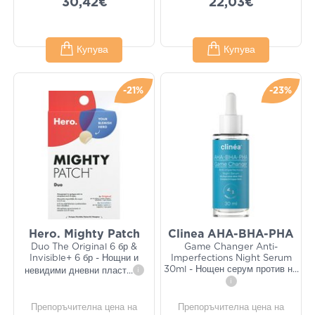
30,42€
22,03€
Купува
Купува
-21%
-23%
Hero. Mighty Patch
Clinea AHA-BHA-PHA
Duo The Original 6 бр &
Game Changer Anti-
Invisible+ 6 бр - Нощни и
Imperfections Night Serum
30ml - Нощен серум против н
...
невидими дневни пласт
...
i
i
Препоръчителна цена на
Препоръчителна цена на