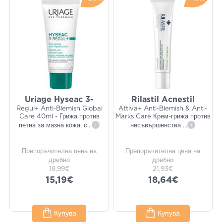
Uriage Hyseac 3-
Rilastil Acnestil
Regul+ Anti-Blemish Global
Attiva+ Anti-Blemish & Anti-
Care 40ml - Грижа против
Marks Care Крем-грижа против
петна за мазна кожа, с
...
i
несъвършенства
...
i
Препоръчителна цена на
Препоръчителна цена на
дребно
дребно
18,99€
21,93€
15,19€
18,64€
Купува
Купува