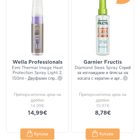
Wella Professionals
Garnier Fructis
Eimi Thermal Image Heat
Diamond Sleek Spray Спрей
Protection Spray Light 2,
за изглаждане и блясък на
150ml - Двуфазен спр
...
i
косата с кератин и арг
...
i
Препоръчителна цена на
Препоръчителна цена на
дребно
дребно
14,99€
10,97€
14,99€
8,78€
Купува
Купува