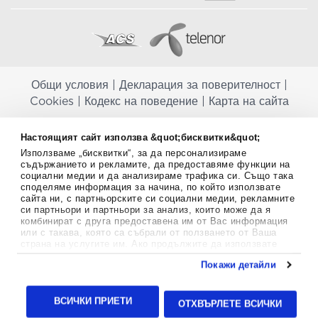
Общи условия
|
Декларация за поверителност
|
Cookies
|
Кодекс на поведение
|
Карта на сайта
Aptekapromahon.com ви информира, че хранителните добавки не
Настоящият сайт използва &quot;бисквитки&quot;
заместват балансираната диета и не са предназначени за
Използваме „бисквитки“, за да персонализираме
профилактика, лечение или лечение на човешки заболявания.
съдържанието и рекламите, да предоставяме функции на
Консултирайте се с Вашия лекар, ако сте бременна, кърмите,
социални медии и да анализираме трафика си. Също така
приемате лекарства или имате някакви здравословни проблеми,
споделяме информация за начина, по който използвате
преди да използвате някаква хранителна добавка. Непрекъснато се
сайта ни, с партньорските си социални медии, рекламните
стремим да ви предоставяме точна и валидна информация. Ако
си партньори и партньори за анализ, които може да я
имате някакви въпроси или коментари относно тях, моля свържете
комбинират с друга предоставена им от Вас информация
се с нас.
или с такава, която са събрали от ползването от Ваша
страна на услугите им. Ако продължите да използвате
Copyright
©
2012-2026 - All rights Reserved.
нашия уебсайт, вие се съгласявате с използването на
Покажи детайли
бисквитки.
Aptekapromahon.com eBusinessTeam • Website by
Повече информация за бисквитките можете да намерите
24lc.gr
тук
.
ВСИЧКИ ПРИЕТИ
ОТХВЪРЛЕТЕ ВСИЧКИ