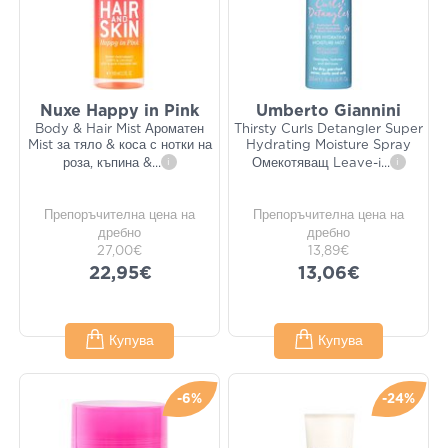
Nuxe Happy in Pink
Umberto Giannini
Body & Hair Mist Ароматен
Thirsty Curls Detangler Super
Mist за тяло & коса с нотки на
Hydrating Moisture Spray
роза, къпина &
...
i
Омекотяващ Leave-i
...
i
Препоръчителна цена на
Препоръчителна цена на
дребно
дребно
27,00€
13,89€
22,95€
13,06€
Купува
Купува
-6%
-24%