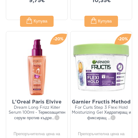
9,75€
10,35€
Купува
Купува
-20%
-20%
L'Oreal Paris Elvive
Garnier Fructis Method
Dream Long Frizz Killer
For Curls Step 3 Flexi Hold
Serum 100ml - Термозащитен
Moisturizing Gel Хидратиращ и
серум против къдре
...
i
фиксиращ
...
i
Препоръчителна цена на
Препоръчителна цена на