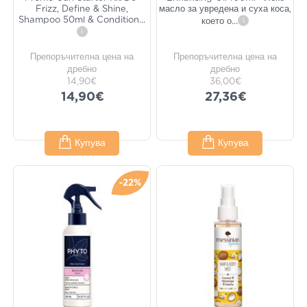
Frizz, Define & Shine,
масло за увредена и суха коса,
Shampoo 50ml & Condition
...
което о
...
i
i
Препоръчителна цена на
Препоръчителна цена на
дребно
дребно
14,90€
36,00€
14,90€
27,36€
Купува
Купува
-22%