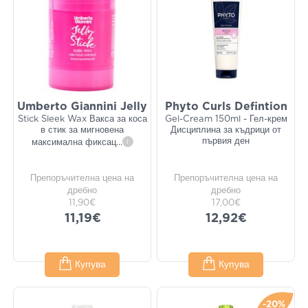
Umberto Giannini Jelly
Phyto Curls Defintion
Stick Sleek Wax Вакса за коса
Gel-Cream 150ml - Гел-крем
в стик за мигновена
Дисциплина за къдрици от
първия ден
максимална фиксац
...
i
Препоръчителна цена на
Препоръчителна цена на
дребно
дребно
11,90€
17,00€
11,19€
12,92€
Купува
Купува
-20%