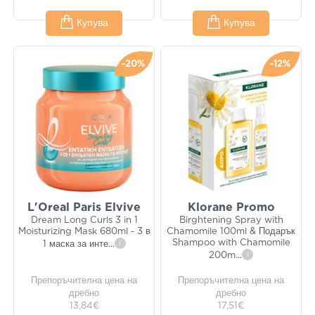
Купува
Купува
-20%
-12%
L'Oreal Paris Elvive
Klorane Promo
Dream Long Curls 3 in 1
Birghtening Spray with
Moisturizing Mask 680ml - 3 в
Chamomile 100ml & Подарък
Shampoo with Chamomile
1 маска за инте
...
i
200m
...
i
Препоръчителна цена на
Препоръчителна цена на
дребно
дребно
13,84€
17,51€