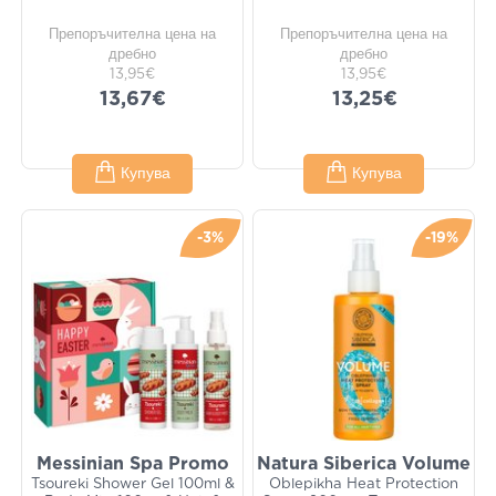
Препоръчителна цена на
Препоръчителна цена на
дребно
дребно
13,95€
13,95€
13,67€
13,25€
Купува
Купува
-3%
-19%
Messinian Spa Promo
Natura Siberica Volume
Tsoureki Shower Gel 100ml &
Oblepikha Heat Protection