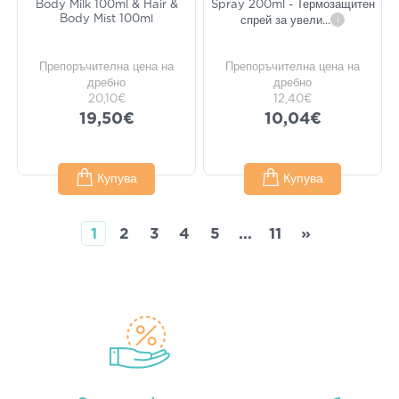
Body Milk 100ml & Hair &
Spray 200ml - Термозащитен
Body Mist 100ml
спрей за увели
...
i
Препоръчителна цена на
Препоръчителна цена на
дребно
дребно
20,10€
12,40€
19,50€
10,04€
Купува
Купува
1
2
3
4
5
...
11
»