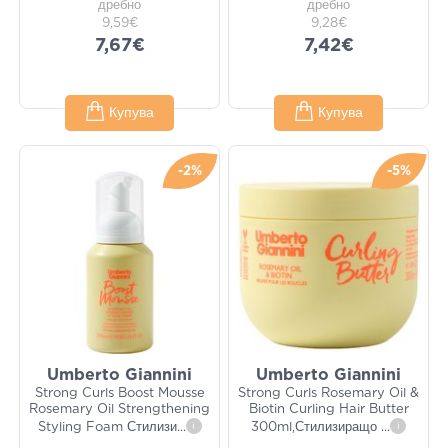
дребно
дребно
9,59€
9,28€
7,67€
7,42€
Купува
Купува
-2%
-5%
Umberto Giannini
Umberto Giannini
Strong Curls Boost Mousse
Strong Curls Rosemary Oil &
Rosemary Oil Strengthening
Biotin Curling Hair Butter
Styling Foam Стилизи
...
i
300ml,Стилизиращо
...
i