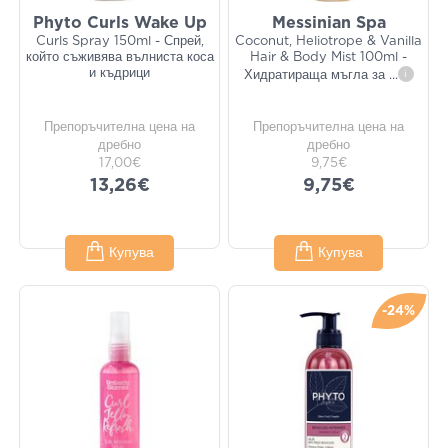
Phyto Curls Wake Up
Messinian Spa
Curls Spray 150ml - Спрей,
Coconut, Heliotrope & Vanilla
който съживява вълниста коса
Hair & Body Mist 100ml -
и къдрици
Хидратираща мъгла за
...
i
Препоръчителна цена на
Препоръчителна цена на
дребно
дребно
17,00€
9,75€
13,26€
9,75€
Купува
Купува
-24%