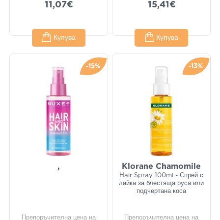
11,07€
15,41€
Купува
Купува
-15%
-13%
,
Klorane Chamomile
Hair Spray 100ml - Спрей с
лайка за блестяща руса или
подчертана коса
Препоръчителна цена на
Препоръчителна цена на