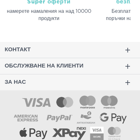
Super оферти
безпла
намерeте намаления на над 10000
Безплатна д
продукти
поръчки над 
КОНТАКТ
ОБСЛУЖВАНЕ НА КЛИЕНТИ
ЗА НАС