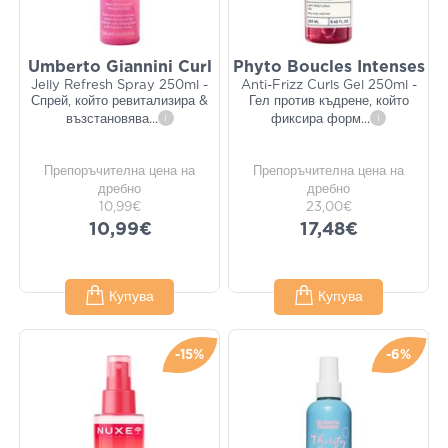
Umberto Giannini Curl
Phyto Boucles Intenses
Jelly Refresh Spray 250ml -
Anti-Frizz Curls Gel 250ml -
Спрей, който ревитализира &
Гел против къдрене, който
възстановява
...
i
фиксира форм
...
i
Препоръчителна цена на
Препоръчителна цена на
дребно
дребно
10,99€
23,00€
10,99€
17,48€
Купува
Купува
-15%
-6%