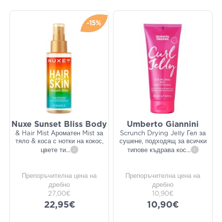
-15%
Nuxe Sunset Bliss Body
Umberto Giannini
& Hair Mist Ароматен Mist за
Scrunch Drying Jelly Гел за
тяло & коса с нотки на кокос,
сушене, подходящ за всички
цвете ти
...
i
типове къдрава кос
...
i
Препоръчителна цена на
Препоръчителна цена на
дребно
дребно
27,00€
10,90€
22,95€
10,90€