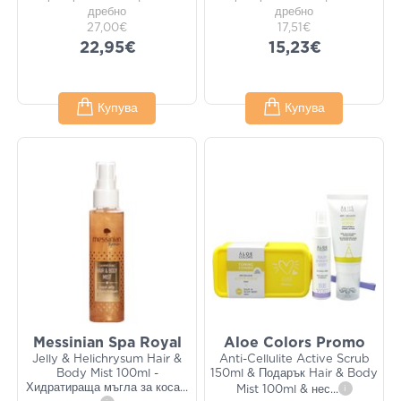
дребно
дребно
27,00€
17,51€
22,95€
15,23€
Купува
Купува
Messinian Spa Royal
Aloe Colors Promo
Jelly & Helichrysum Hair &
Anti-Cellulite Active Scrub
Body Mist 100ml -
150ml & Подарък Hair & Body
Хидратираща мъгла за коса
...
Mist 100ml & нес
...
i