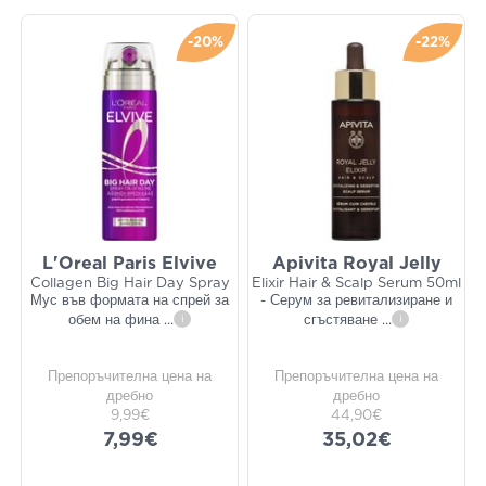
-20%
-22%
L'Oreal Paris Elvive
Apivita Royal Jelly
Collagen Big Hair Day Spray
Elixir Hair & Scalp Serum 50ml
Мус във формата на спрей за
- Серум за ревитализиране и
обем на фина
...
i
сгъстяване
...
i
Препоръчителна цена на
Препоръчителна цена на
дребно
дребно
9,99€
44,90€
7,99€
35,02€