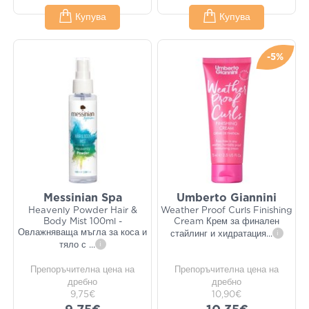
Купува
Купува
-5%
Messinian Spa
Umberto Giannini
Heavenly Powder Hair &
Weather Proof Curls Finishing
Body Mist 100ml -
Cream Крем за финален
Овлажняваща мъгла за коса и
стайлинг и хидратация
...
i
тяло с
...
i
Препоръчителна цена на
Препоръчителна цена на
дребно
дребно
9,75€
10,90€