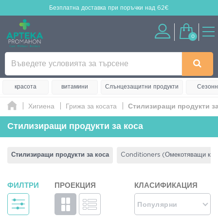
Безплатна доставка
при поръчки над 62€
0
красота
витамини
Слънцезащитни продукти
Сезонн
Хигиена
Грижа за косата
Стилизиращи продукти за
Стилизиращи продукти за коса
Стилизиращи продукти за коса
Conditioners (Омекотяващи кр
ФИЛТРИ
ПРОЕКЦИЯ
КЛАСИФИКАЦИЯ
Популярни