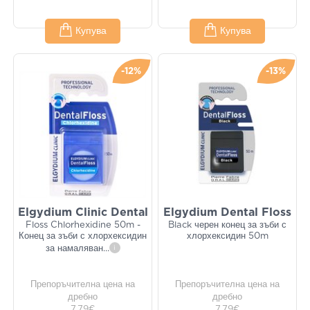
Купува
Купува
-12%
-13%
Elgydium Clinic Dental
Elgydium Dental Floss
Floss Chlorhexidine 50m -
Black черен конец за зъби с
Конец за зъби с хлорхексидин
хлорхексидин 50m
за намаляван
...
i
Препоръчителна цена на
Препоръчителна цена на
дребно
дребно
7,79€
7,79€