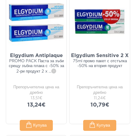
Elgydium Antiplaque
Elgydium Sensitive 2 X
PROMO PACK Паста за зъби
75ml промо пакет с отстъпка
срещу зъбна плака с -50% за
-50% на втория продукт
2-ри продукт 2 x
...
i
Препоръчителна цена на
Препоръчителна цена на
дребно
дребно
13,51€
11,24€
13,24€
10,79€
Купува
Купува