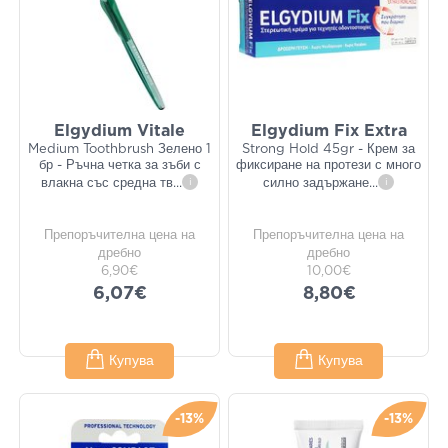
Elgydium Vitale
Elgydium Fix Extra
Medium Toothbrush Зелено 1
Strong Hold 45gr - Крем за
бр - Ръчна четка за зъби с
фиксиране на протези с много
влакна със средна тв
...
i
силно задържане
...
i
Препоръчителна цена на
Препоръчителна цена на
дребно
дребно
6,90€
10,00€
6,07€
8,80€
Купува
Купува
-13%
-13%