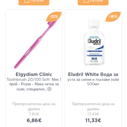
Купува
Купува
-12%
-16%
Elgydium Clinic
Eludril White Вода за
Toothbrush 20/100 Soft Мек 1
уста за силни и лъскави зъби
брой - Розов - Мека четка за
500мл
зъби, специално
...
i
Препоръчителна цена на
Препоръчителна цена на
дребно
дребно
7,80€
13,49€
6,86€
11,33€