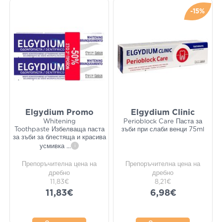
-15%
Elgydium Promo
Elgydium Clinic
Whitening
Perioblock Care Паста за
Toothpaste Избелваща паста
зъби при слаби венци 75ml
за зъби за блестяща и красива
усмивка
...
i
Препоръчителна цена на
Препоръчителна цена на
дребно
дребно
11,83€
8,21€
11,83€
6,98€