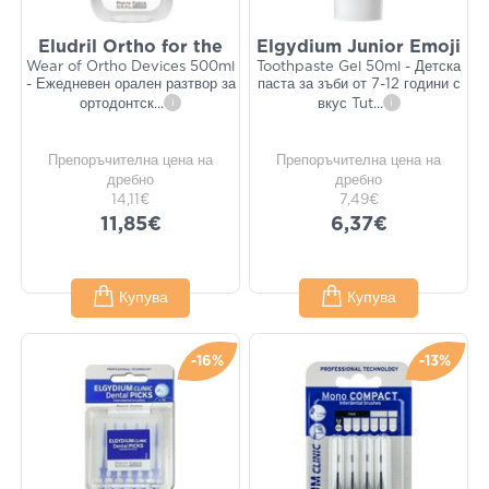
Eludril Ortho for the
Elgydium Junior Emoji
Wear of Ortho Devices 500ml
Toothpaste Gel 50ml - Детска
- Ежедневен орален разтвор за
паста за зъби от 7-12 години с
ортодонтск
...
i
вкус Tut
...
i
Препоръчителна цена на
Препоръчителна цена на
дребно
дребно
14,11€
7,49€
11,85€
6,37€
Купува
Купува
-16%
-13%