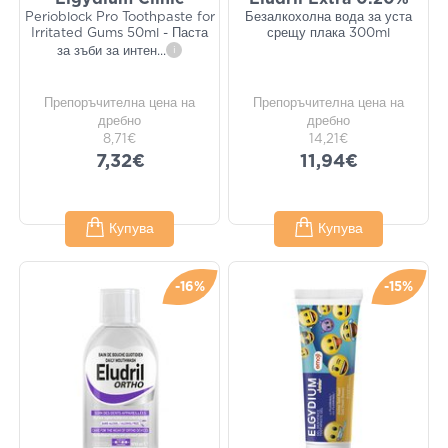
Perioblock Pro Toothpaste for
Безалкохолна вода за уста
Irritated Gums 50ml - Паста
срещу плака 300ml
за зъби за интен
...
i
Препоръчителна цена на
Препоръчителна цена на
дребно
дребно
8,71€
14,21€
7,32€
11,94€
Купува
Купува
-16%
-15%