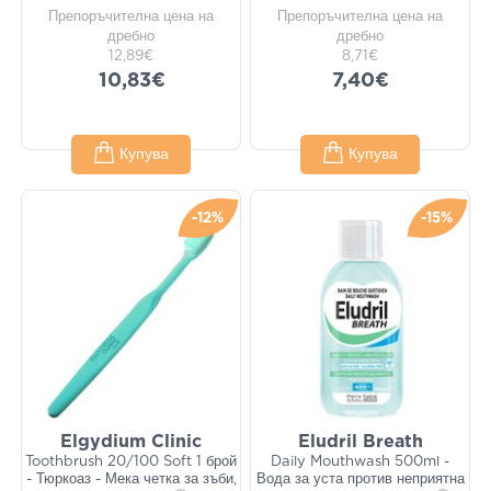
Препоръчителна цена на
Препоръчителна цена на
дребно
дребно
12,89€
8,71€
10,83€
7,40€
Купува
Купува
-12%
-15%
Elgydium Clinic
Eludril Breath
Toothbrush 20/100 Soft 1 брой
Daily Mouthwash 500ml -
- Тюркоаз - Мека четка за зъби,
Вода за уста против неприятна