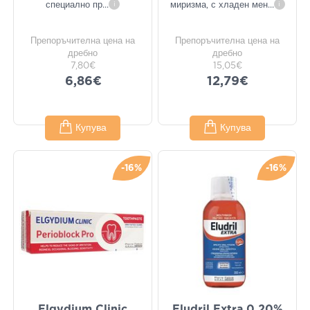
специално пр
...
i
миризма, с хладен мен
...
i
Препоръчителна цена на
Препоръчителна цена на
дребно
дребно
7,80€
15,05€
6,86€
12,79€
Купува
Купува
-16%
-16%
Elgydium Clinic
Eludril Extra 0.20%