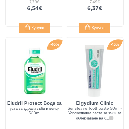
7,79€
7,49€
6,54€
6,37€
Купува
Купува
-16%
-15%
Eludril Protect Вода за
Elgydium Clinic
уста за здрави зъби и венци
Sensileave Toothpaste 50ml -
500ml
Успокояваща паста за зъби за
облекчаване на б
...
i