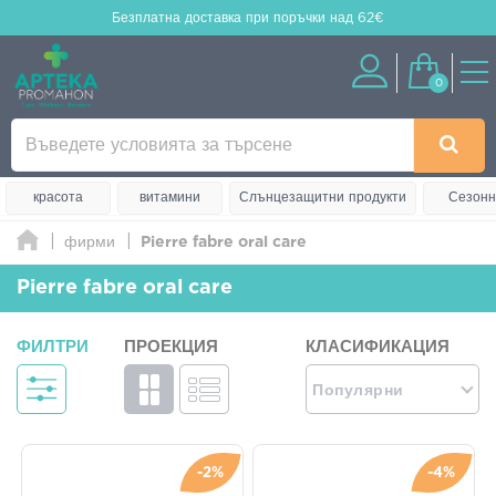
Безплатна доставка
при поръчки над 62€
0
красота
витамини
Слънцезащитни продукти
Сезонн
фирми
Pierre fabre oral care
Pierre fabre oral care
ФИЛТРИ
ПРОЕКЦИЯ
КЛАСИФИКАЦИЯ
Популярни
-2%
-4%