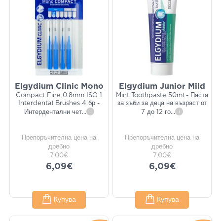
Elgydium Clinic Mono
Elgydium Junior Mild
Compact Fine 0.8mm ISO 1
Mint Toothpaste 50ml - Паста
Interdental Brushes 4 бр -
за зъби за деца на възраст от
Интердентални чет
...
i
7 до 12 го
...
i
Препоръчителна цена на
Препоръчителна цена на
дребно
дребно
7,00€
7,00€
6,09€
6,09€
Купува
Купува