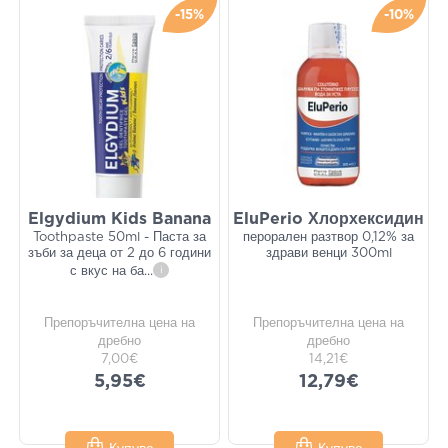
-15%
-10%
Elgydium Kids Banana
EluPerio Хлорхексидин
Toothpaste 50ml - Паста за
перорален разтвор 0,12% за
зъби за деца от 2 до 6 години
здрави венци 300ml
с вкус на ба
...
i
Препоръчителна цена на
Препоръчителна цена на
дребно
дребно
7,00€
14,21€
5,95€
12,79€