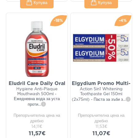
Купува
Купува
-18%
-4%
Eludril Care Daily Oral
Elgydium Promo Multi-
Hygiene Anti-Plaque
Action 5in1 Whitening
Mouthwash 500ml -
Toothpaste Gel 150ml
Ежедневна вода за уста
(2x75ml) - Паста за зъби з
...
i
проти
...
i
Препоръчителна цена на
Препоръчителна цена на
дребно
дребно
14,11€
11,53€
11,57€
11,07€