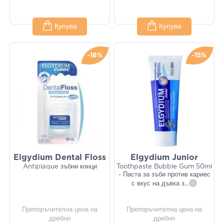
Купува
Купува
-16%
-15%
Elgydium Dental Floss
Elgydium Junior
Antiplaque зъбни конци
Toothpaste Bubble Gum 50ml
- Паста за зъби против кариес
с вкус на дъвка з
...
i
Препоръчителна цена на
Препоръчителна цена на
дребно
дребно