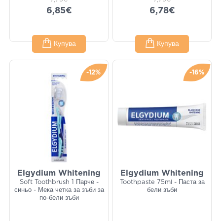
6,85€
6,78€
Купува
Купува
-12%
-16%
Elgydium Whitening
Elgydium Whitening
Soft Toothbrush 1 Парче -
Toothpaste 75ml - Паста за
синьо - Мека четка за зъби за
бели зъби
по-бели зъби