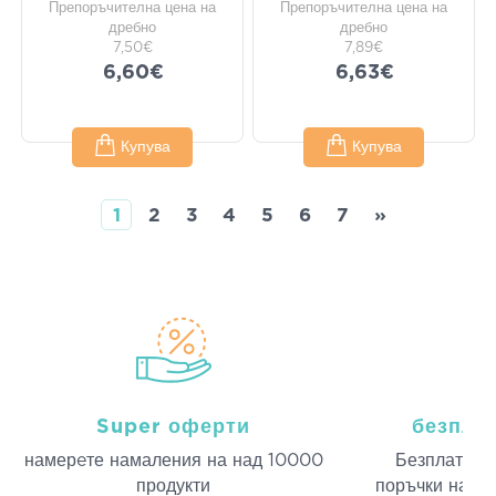
Препоръчителна цена на
Препоръчителна цена на
дребно
дребно
7,50€
7,89€
6,60€
6,63€
Купува
Купува
1
2
3
4
5
6
7
»
Super оферти
безпла
намерeте намаления на над 10000
Безплатна д
продукти
поръчки над 