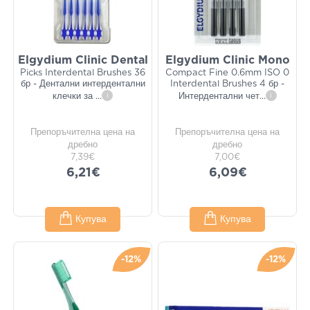
Elgydium Clinic Dental
Elgydium Clinic Mono
Picks Interdental Brushes 36
Compact Fine 0.6mm ISO 0
бр - Дентални интердентални
Interdental Brushes 4 бр -
клечки за
...
i
Интердентални чет
...
i
Препоръчителна цена на
Препоръчителна цена на
дребно
дребно
7,39€
7,00€
6,21€
6,09€
Купува
Купува
-12%
-12%