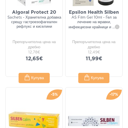
Algoral Protect 20
Epsilon Health Silben
Sachets - Хранителна добавка
AS Film Gel 10ml - Гел за
срещу гастроезофагеален
лечение на мравки,
рефлукс и киселини
инфекциозни крайници и
...
i
Препоръчителна цена на
Препоръчителна цена на
дребно
дребно
12,78€
12,49€
12,65€
11,99€
Купува
Купува
-5%
-17%