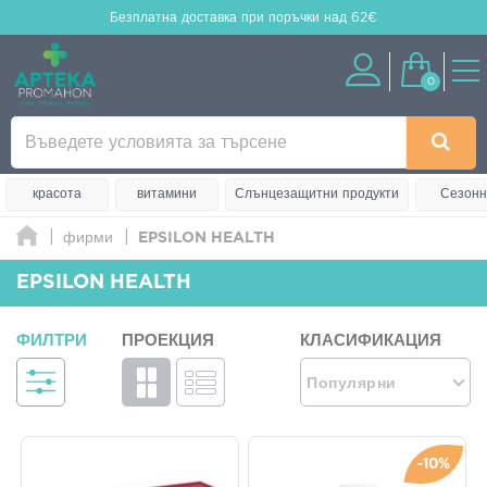
Безплатна доставка
при поръчки над 62€
0
красота
витамини
Слънцезащитни продукти
Сезонн
фирми
EPSILON HEALTH
EPSILON HEALTH
ФИЛТРИ
ПРОЕКЦИЯ
КЛАСИФИКАЦИЯ
Популярни
-10%