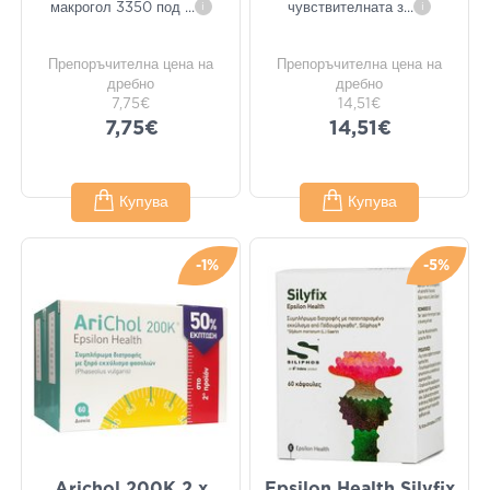
макрогол 3350 под
...
i
чувствителната з
...
i
Препоръчителна цена на
Препоръчителна цена на
дребно
дребно
7,75€
14,51€
7,75€
14,51€
Купува
Купува
-1%
-5%
Arichol 200K 2 x
Epsilon Health Silyfix