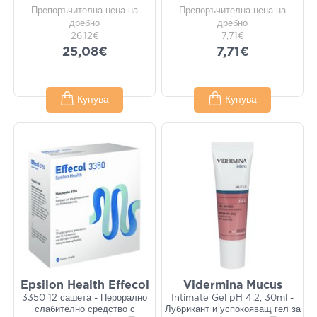
Препоръчителна цена на
Препоръчителна цена на
дребно
дребно
26,12€
7,71€
25,08€
7,71€
Купува
Купува
Epsilon Health Effecol
Vidermina Mucus
3350 12 сашета - Перорално
Intimate Gel pH 4.2, 30ml -
слабително средство с
Лубрикант и успокояващ гел за