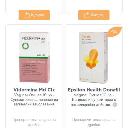
Купува
Купува
-1%
Vidermina Md Clx
Epsilon Health Donafil
Vaginal Ovules 10 бр -
Vaginal Ovules 10 бр -
Супозитории за лечение на
Вагинални супозитории с
вагинални заболявания
антимикробно действи
...
i
Препоръчителна цена на
Препоръчителна цена на
дребно
дребно