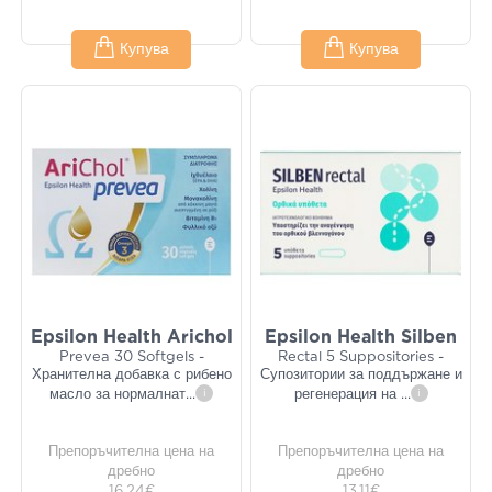
Купува
Купува
Epsilon Health Arichol
Epsilon Health Silben
Prevea 30 Softgels -
Rectal 5 Suppositories -
Хранителна добавка с рибено
Супозитории за поддържане и
масло за нормалнат
...
i
регенерация на
...
i
Препоръчителна цена на
Препоръчителна цена на
дребно
дребно
16,24€
13,11€