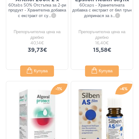
60tabs 50% Отстъпка за 2-ри
60caps - Хранителната
продукт - Хранителна добавка
добавка с екстракт от бял трън
с екстракт от су
...
i
допринася за з
...
i
Препоръчителна цена на
Препоръчителна цена на
дребно
дребно
40,14€
16,40€
39,73€
15,58€
Купува
Купува
-1%
-4%