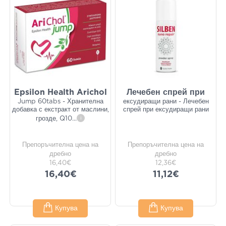
Epsilon Health Arichol
Лечебен спрей при
Jump 60tabs - Хранителна
ексудиращи рани - Лечебен
добавка с екстракт от маслини,
спрей при ексудиращи рани
грозде, Q10
...
i
Препоръчителна цена на
Препоръчителна цена на
дребно
дребно
16,40€
12,36€
16,40€
11,12€
Купува
Купува