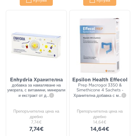
Купува
Купува
Enhydria Хранителна
Epsilon Health Effecol
добавка за намаляване на
Prep Macrogol 3350 &
умората, с витамини, минерали
Simethicone 4 Sachets -
и екстракт от д
...
i
Хранителна добавка с м
...
i
Препоръчителна цена на
Препоръчителна цена на
дребно
дребно
7,74€
14,64€
7,74€
14,64€