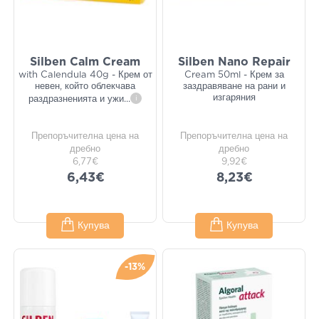
Silben Calm Cream
Silben Nano Repair
with Calendula 40g - Крем от
Cream 50ml - Крем за
невен, който облекчава
заздравяване на рани и
изгаряния
раздразненията и ужи
...
i
Препоръчителна цена на
Препоръчителна цена на
дребно
дребно
6,77€
9,92€
6,43€
8,23€
Купува
Купува
-13%