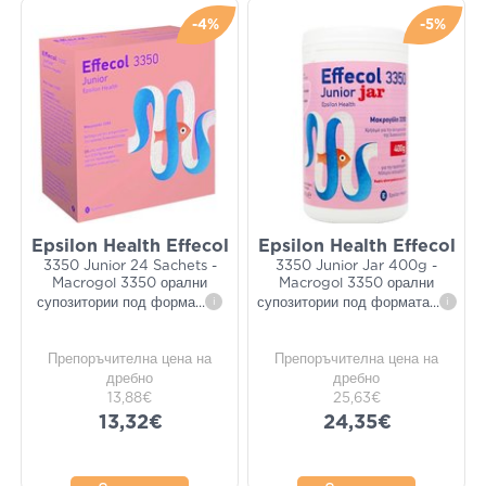
-4%
-5%
Epsilon Health Effecol
Epsilon Health Effecol
3350 Junior 24 Sachets -
3350 Junior Jar 400g -
Macrogol 3350 орални
Macrogol 3350 орални
супозитории под форма
...
i
супозитории под формата
...
i
Препоръчителна цена на
Препоръчителна цена на
дребно
дребно
13,88€
25,63€
13,32€
24,35€