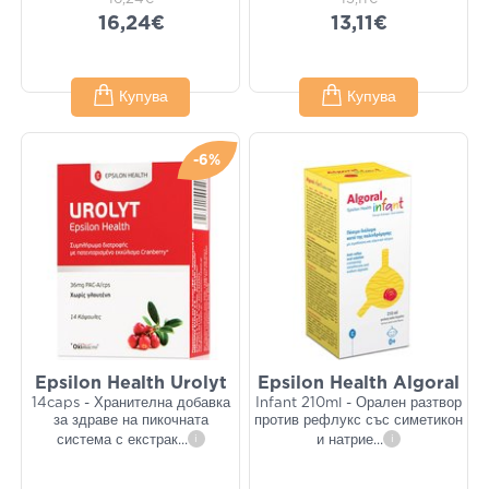
16,24€
13,11€
Купува
Купува
-6%
Epsilon Health Urolyt
Epsilon Health Algoral
14caps - Хранителна добавка
Infant 210ml - Орален разтвор
за здраве на пикочната
против рефлукс със симетикон
система с екстрак
...
i
и натрие
...
i