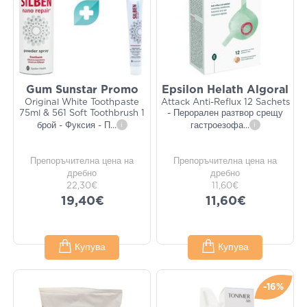
Gum Sunstar Promo
Epsilon Helath Algoral
Original White Toothpaste
Attack Anti-Reflux 12 Sachets
75ml & 561 Soft Toothbrush 1
- Перорален разтвор срещу
брой - Фуксия - П
...
i
гастроезофа
...
i
Препоръчителна цена на
Препоръчителна цена на
дребно
дребно
22,30€
11,60€
19,40€
11,60€
Купува
Купува
-16%