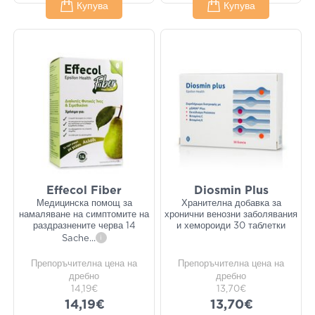
Купува
Купува
Effecol Fiber
Diosmin Plus
Медицинска помощ за
Хранителна добавка за
намаляване на симптомите на
хронични венозни заболявания
раздразнените черва 14
и хемороиди 30 таблетки
Sache
...
i
Препоръчителна цена на
Препоръчителна цена на
дребно
дребно
14,19€
13,70€
14,19€
13,70€