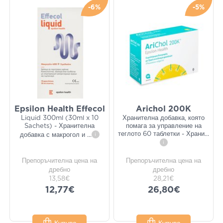
-6%
-5%
Epsilon Health Effecol
Arichol 200K
Liquid 300ml (30ml x 10
Хранителна добавка, която
Sachets) - Хранителна
помага за управление на
теглото 60 таблетки - Храни
...
добавка с макрогол и
...
i
i
Препоръчителна цена на
Препоръчителна цена на
дребно
дребно
13,58€
28,21€
12,77€
26,80€