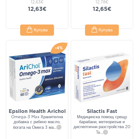
12,63€
12,78€
12,63€
12,65€
Купува
Купува
-4%
Epsilon Health Arichol
Silactis Fast
Omega-3 Max Хранителна
Медицинска помощ срещу
добавка с рибено масло,
барабани, метеоризъм и
диспептични разстройства 20
богата на Омега 3 ма
...
i
Ta
...
i