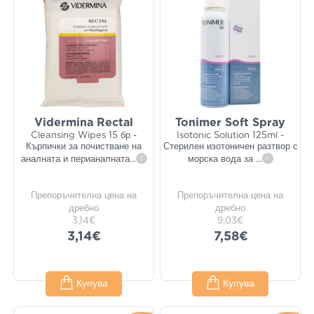
Vidermina Rectal
Tonimer Soft Spray
Cleansing Wipes 15 бр -
Isotonic Solution 125ml -
Кърпички за почистване на
Стерилен изотоничен разтвор с
аналната и перианалната
...
i
морска вода за
...
i
Препоръчителна цена на
Препоръчителна цена на
дребно
дребно
3,14€
9,03€
3,14€
7,58€
Купува
Купува