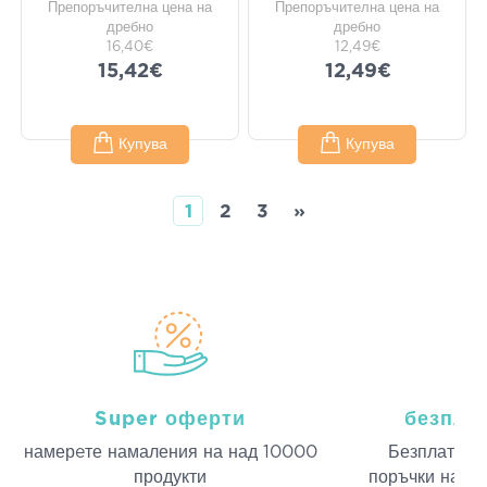
Препоръчителна цена на
Препоръчителна цена на
дребно
дребно
16,40€
12,49€
15,42€
12,49€
Купува
Купува
1
2
3
»
Super оферти
безпла
намерeте намаления на над 10000
Безплатна д
продукти
поръчки над 