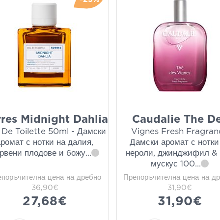
res Midnight Dahlia
Caudalie The D
 De Toilette 50ml - Дамски
Vignes Fresh Fragran
аромат с нотки на далия,
Дамски аромат с нотки
рвени плодове и божу
...
нероли, джинджифил &
i
мускус 100
...
i
епоръчителна цена на дребно
Препоръчителна цена на д
36,90€
31,90€
27,68€
31,90€