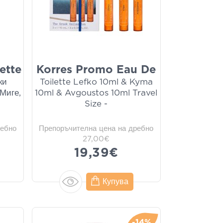
ette
Korres Promo Eau De
ки
Toilette Lefko 10ml & Kyma
Миге,
10ml & Avgoustos 10ml Travel
Size -
ребно
Препоръчителна цена на дребно
27,00€
19,39€
Купува
-14%