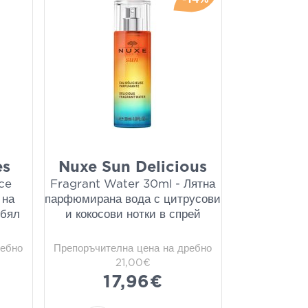
es
Nuxe Sun Delicious
ce
Fragrant Water 30ml - Лятна
 на
парфюмирана вода с цитрусови
 бял
и кокосови нотки в спрей
ребно
Препоръчителна цена на дребно
21,00€
17,96€