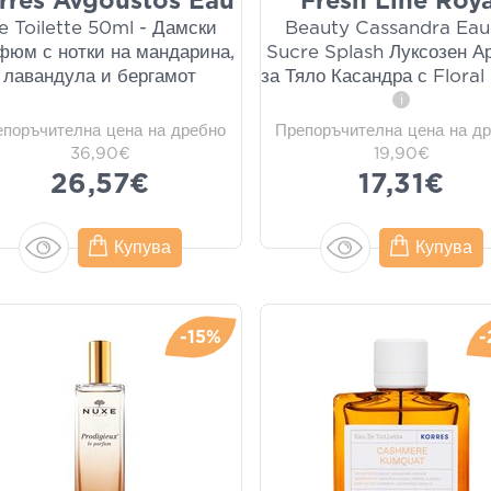
rres Avgoustos Eau
Fresh Line Roya
e Toilette 50ml - Дамски
Beauty Cassandra Eau
фюм с нотки на мандарина,
Sucre Splash Луксозен А
лавандула и бергамот
за Тяло Касандра с Floral
i
епоръчителна цена на дребно
Препоръчителна цена на д
36,90€
19,90€
26,57€
17,31€
Купува
Купува
-15%
-