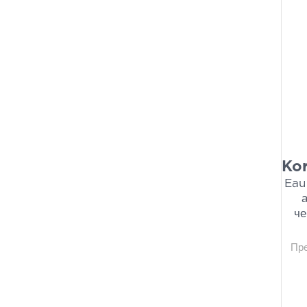
Kor
Eau
че
Пр