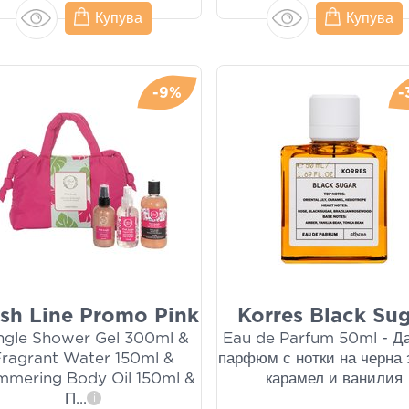
Купува
Купува
-9%
-
esh Line Promo Pink
Korres Black Su
ngle Shower Gel 300ml &
Eau de Parfum 50ml - Д
Fragrant Water 150ml &
парфюм с нотки на черна 
mmering Body Oil 150ml &
карамел и ванилия
П
...
i