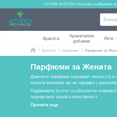
+30 698 4247330 (текстово съобщение в
Хранителни
Красота
Лято
добавки
Красота
парфюми
Парфюми за Жен
Парфюми за Женaта
Дамските парфюми отразяват личността и 
нашата колекция ще ви зарадва с разнообр
Парфюмите Korres са абсолютно очаровате
подчертават вашата женственост.
...
Прочети още