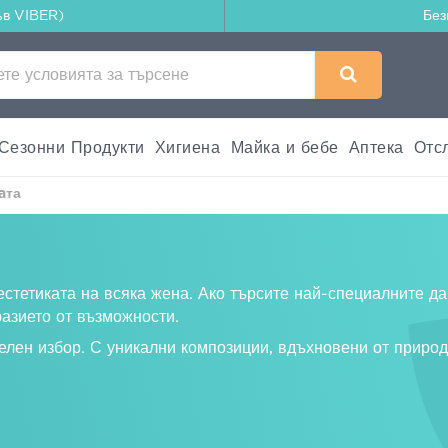
ъв VIBER)
Без
Сезонни Продукти
Хигиена
Майка и бебе
Аптека
Отс
aта
естетиката на всяка жена. Ако търсите най-специалните д
азието от възможности.
лен избор. С уникални композиции, вдъхновени от природ