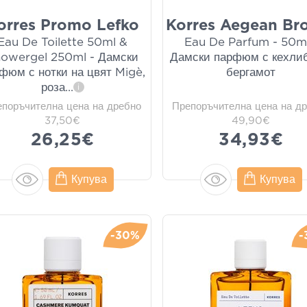
orres Promo Lefko
Korres Aegean Br
Eau De Toilette 50ml &
Eau De Parfum - 50ml
owergel 250ml - Дамски
Дамски парфюм с кехли
фюм с нотки на цвят Migè,
бергамот
роза
...
i
епоръчителна цена на дребно
Препоръчителна цена на д
37,50€
49,90€
26,25€
34,93€
Купува
Купува
-30%
-