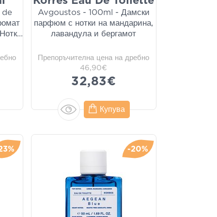
l
Korres Eau De Toilette
 de
Avgoustos - 100ml - Дамски
ромат
парфюм с нотки на мандарина,
 Нотк
...
лавандула и бергамот
ребно
Препоръчителна цена на дребно
46,90€
32,83€
Купува
23%
-20%