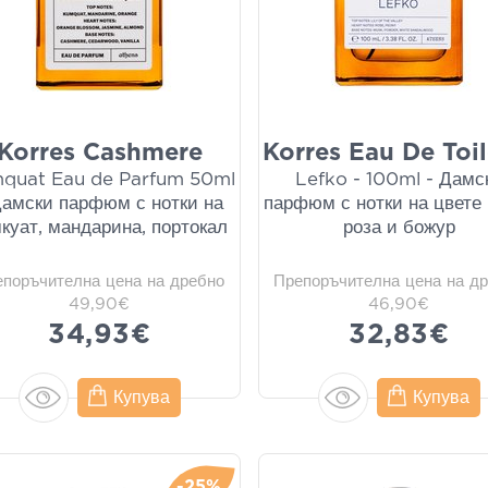
Korres Cashmere
Korres Eau De Toil
quat Eau de Parfum 50ml
Lefko - 100ml - Дамс
Дамски парфюм с нотки на
парфюм с нотки на цвете 
куат, мандарина, портокал
роза и божур
епоръчителна цена на дребно
Препоръчителна цена на д
49,90€
46,90€
34,93€
32,83€
Купува
Купува
-25%