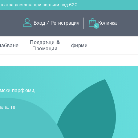
платна доставка
при поръчки над 62€
Вход / Регистрация
Количка
0
Подаръци &
лабване
фирми
Промоции
амски парфюми,
ата, те