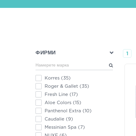
ФИРМИ
1
Korres
(35)
Roger & Gallet
(35)
Fresh Line
(17)
Aloe Colors
(15)
Panthenol Extra
(10)
Caudalie
(9)
Messinian Spa
(7)
NUXE
(6)