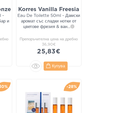
onze
Korres Vanilla Freesia
 -
Eau De Toilette 50ml - Дамски
бар и
аромат със сладки нотки от
цветове фрезия & ван
...
i
ребно
Препоръчителна цена на дребно
36,90€
25,83€
Купува
30%
-28%