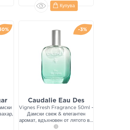
Купува
30%
-3%
gar
Caudalie Eau Des
амски
Vignes Fresh Fragrance 50ml -
захар,
Дамски свеж & елегантен
аромат, вдъхновен от лятото в
...
i