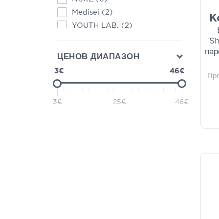
Medisei
(2)
K
YOUTH LAB.
(2)
Apivita
(1)
Sh
пар
ЦЕНОВ ДИАПАЗОН
3€
46€
Пр
3€
25€
46€