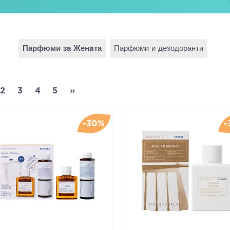
Парфюми за Женaта
Парфюми и дезодоранти
2
3
4
5
»
-30%
-