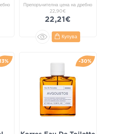
ребно
Препоръчителна цена на дребно
22,90€
22,21€
Купува
-13%
-30%