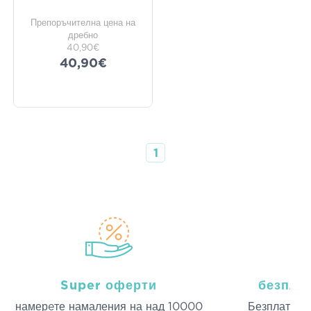
Препоръчителна цена на
дребно
40,90€
40,90€
1
Super оферти
безпла
намерeте намаления на над 10000
Безплатна д