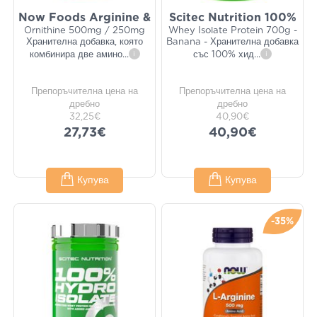
Now Foods Arginine &
Scitec Nutrition 100%
Ornithine 500mg / 250mg
Whey Isolate Protein 700g -
Хранителна добавка, която
Banana - Хранителна добавка
комбинира две амино
...
i
със 100% хид
...
i
Препоръчителна цена на
Препоръчителна цена на
дребно
дребно
32,25€
40,90€
27,73€
40,90€
Купува
Купува
-35%