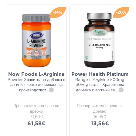
-14%
-20%
Now Foods L-Arginine
Power Health Platinum
Powder Хранителна добавка с
Range L-Arginine 500mg
аргинин, която допринася за
30veg.caps - Хранителна
производствот
...
i
добавка с аргинин за
...
i
Препоръчителна цена на
Препоръчителна цена на
дребно
дребно
71,60€
16,95€
61,58€
13,56€