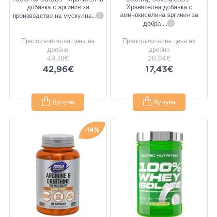
добавка с аргинин за
Хранителна добавка с
аминокиселина аргинин за
производство на мускулна
...
i
добра
...
i
Препоръчителна цена на
Препоръчителна цена на
дребно
дребно
49,38€
20,04€
42,96€
17,43€
Купува
Купува
-14%