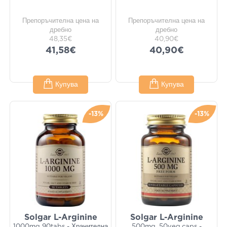
Препоръчителна цена на
Препоръчителна цена на
дребно
дребно
48,35€
40,90€
41,58€
40,90€
Купува
Купува
-13%
-13%
Solgar L-Arginine
Solgar L-Arginine
1000mg 90tabs - Хранителна
500mg, 50veg.caps -