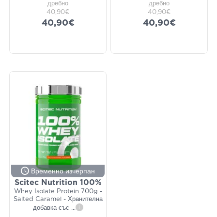
дребно
дребно
40,90€
40,90€
40,90€
40,90€
Временно изчерпан
Scitec Nutrition 100%
Whey Isolate Protein 700g -
Salted Caramel - Хранителна
добавка със
...
i