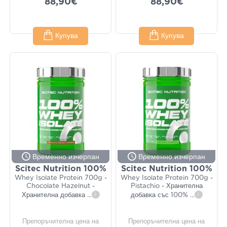
88,90€
88,90€
Купува
Купува
Временно изчерпан
Временно изчерпан
Scitec Nutrition 100%
Scitec Nutrition 100%
Whey Isolate Protein 700g -
Whey Isolate Protein 700g -
Chocolate Hazelnut -
Pistachio - Хранителна
Хранителна добавка
...
i
добавка със 100%
...
i
Препоръчителна цена на
Препоръчителна цена на