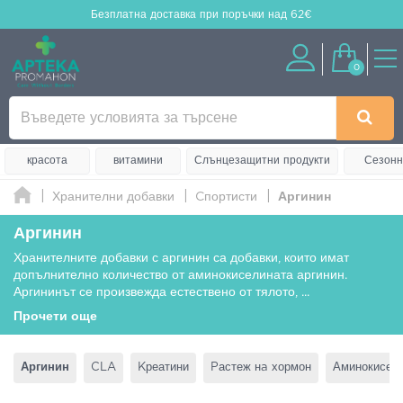
Безплатна доставка
при поръчки над 62€
0
красота
витамини
Слънцезащитни продукти
Сезонн
Хранителни добавки
Cпортисти
Аргинин
Аргинин
Хранителните добавки с аргинин са добавки, които имат
допълнително количество от аминокиселината аргинин.
Аргининът се произвежда естествено от тялото,
...
Прочети още
Аргинин
CLA
Kреатини
Ρастеж нa хормон
Аминокисел