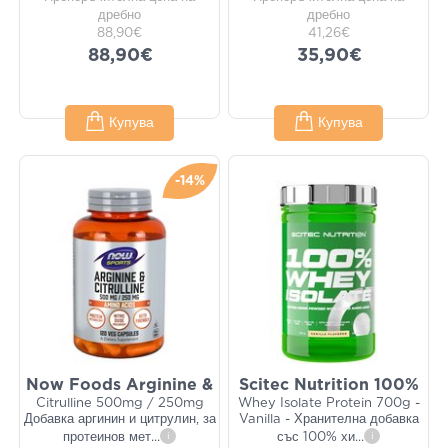
дребно
дребно
88,90€
41,26€
88,90€
35,90€
Купува
Купува
-14%
Now Foods Arginine &
Scitec Nutrition 100%
Citrulline 500mg / 250mg
Whey Isolate Protein 700g -
Добавка аргинин и цитрулин, за
Vanilla - Хранителна добавка
протеинов мет
...
i
със 100% хи
...
i