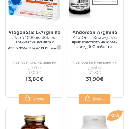
Viogenesis L-Arginine
Anderson Arginine
(Base) 1000mg 30tabs -
Akg-One Той стимулира
Хранителна добавка с
производството на азотен
оксид 100 таблетки
аминокиселина аргинин за
...
i
Препоръчителна цена на
Препоръчителна цена на
дребно
дребно
17,00€
31,90€
13,60€
31,90€
Купува
Купува
-21%