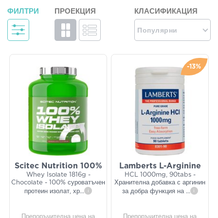
ФИЛТРИ
ПРОЕКЦИЯ
КЛАСИФИКАЦИЯ
Популярни
-13%
Scitec Nutrition 100%
Lamberts L-Arginine
Whey Isolate 1816g -
HCL 1000mg, 90tabs -
Chocolate - 100% суроватъчен
Хранителна добавка с аргинин
протеин изолат, хр
...
i
за добра функция на
...
i
Препоръчителна цена на
Препоръчителна цена на