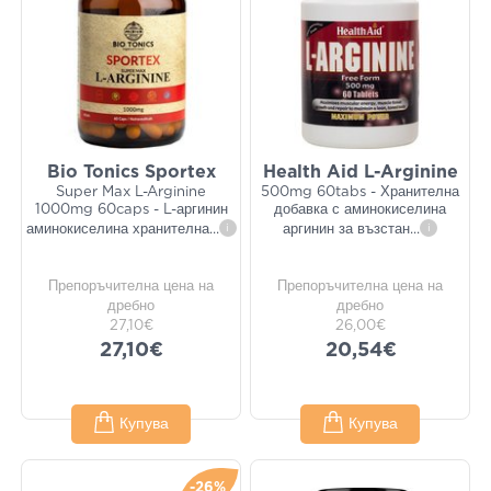
Bio Tonics Sportex
Health Aid L-Arginine
Super Max L-Arginine
500mg 60tabs - Хранителна
1000mg 60caps - L-аргинин
добавка с аминокиселина
аминокиселина хранителна
...
i
аргинин за възстан
...
i
Препоръчителна цена на
Препоръчителна цена на
дребно
дребно
27,10€
26,00€
27,10€
20,54€
Купува
Купува
-26%