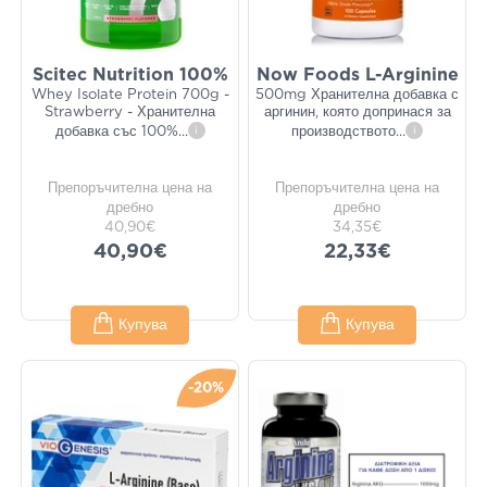
Scitec Nutrition 100%
Now Foods L-Arginine
Whey Isolate Protein 700g -
500mg Хранителна добавка с
Strawberry - Хранителна
аргинин, която допринася за
добавка със 100%
...
i
производството
...
i
Препоръчителна цена на
Препоръчителна цена на
дребно
дребно
40,90€
34,35€
40,90€
22,33€
Купува
Купува
-20%