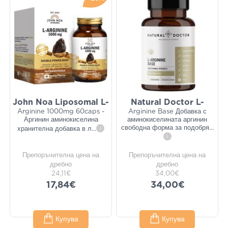
John Noa Liposomal L-
Natural Doctor L-
Arginine 1000mg 60caps -
Arginine Base Добавка с
Аргинин аминокиселина
аминокиселината аргинин
свободна форма за подобря
...
хранителна добавка в л
...
i
i
Препоръчителна цена на
Препоръчителна цена на
дребно
дребно
24,11€
34,00€
17,84€
34,00€
Купува
Купува