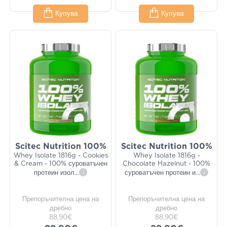
Купува
Купува
Scitec Nutrition 100%
Scitec Nutrition 100%
Whey Isolate 1816g - Cookies
Whey Isolate 1816g -
& Cream - 100% суроватъчен
Chocolate Hazelnut - 100%
протеин изол
...
i
суроватъчен протеин и
...
i
Препоръчителна цена на
Препоръчителна цена на
дребно
дребно
88,90€
88,90€