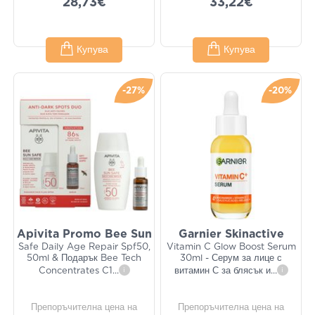
28,73€
33,22€
Купува
Купува
-27%
-20%
Apivita Promo Bee Sun
Garnier Skinactive
Safe Daily Age Repair Spf50,
Vitamin C Glow Boost Serum
50ml & Подарък Bee Tech
30ml - Серум за лице с
Concentrates C1
...
i
витамин С за блясък и
...
i
Препоръчителна цена на
Препоръчителна цена на