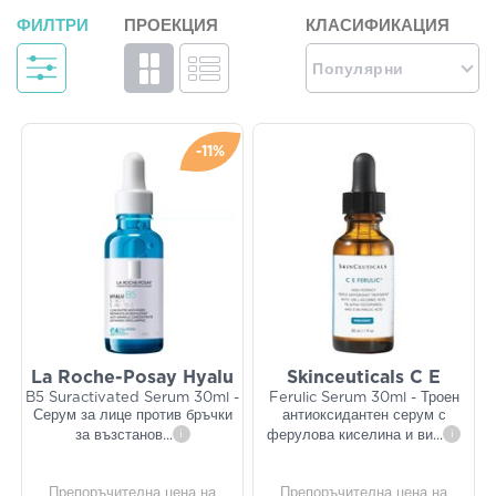
ФИЛТРИ
ПРОЕКЦИЯ
КЛАСИФИКАЦИЯ
Популярни
-11%
La Roche-Posay Hyalu
Skinceuticals C E
B5 Suractivated Serum 30ml -
Ferulic Serum 30ml - Троен
Серум за лице против бръчки
антиоксидантен серум с
за възстанов
...
i
ферулова киселина и ви
...
i
Препоръчителна цена на
Препоръчителна цена на