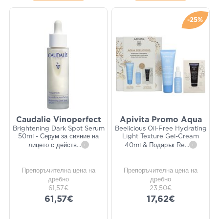
-25%
Caudalie Vinoperfect
Apivita Promo Aqua
Brightening Dark Spot Serum
Beelicious Oil-Free Hydrating
50ml - Серум за сияние на
Light Texture Gel-Cream
лицето с действ
...
i
40ml & Подарък Re
...
i
Препоръчителна цена на
Препоръчителна цена на
дребно
дребно
61,57€
23,50€
61,57€
17,62€