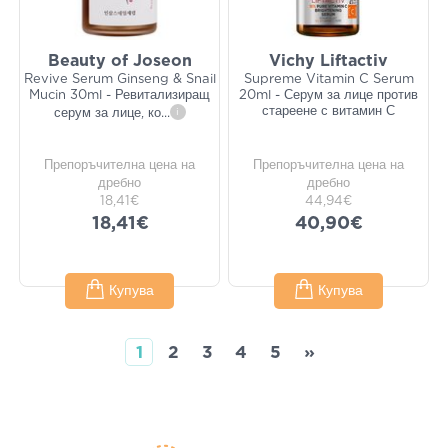
Beauty of Joseon
Vichy Liftactiv
Revive Serum Ginseng & Snail
Supreme Vitamin C Serum
Mucin 30ml - Ревитализиращ
20ml - Серум за лице против
стареене с витамин С
серум за лице, ко
...
i
Препоръчителна цена на
Препоръчителна цена на
дребно
дребно
18,41€
44,94€
18,41€
40,90€
Купува
Купува
1
2
3
4
5
»