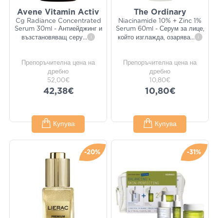
Avene Vitamin Activ
The Ordinary
Cg Radiance Concentrated
Niacinamide 10% + Zinc 1%
Serum 30ml - Антиейджинг и
Serum 60ml - Серум за лице,
възстановяващ серу
...
i
който изглажда, озарява
...
i
Препоръчителна цена на
Препоръчителна цена на
дребно
дребно
52,00€
10,80€
42,38€
10,80€
Купува
Купува
-20%
-31%