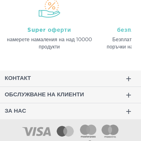
Super оферти
безпла
намерeте намаления на над 10000
Безплатна д
продукти
поръчки над 
КОНТАКТ
ОБСЛУЖВАНЕ НА КЛИЕНТИ
ЗА НАС