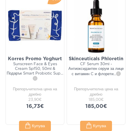
Korres Promo Yoghurt
Skinceuticals Phloretin
Sunscreen Face & Eyes
CF Serum 30ml -
Cream Spf50, 50ml &
Антиоксидантен серум за лице
Подарък Smart Probiotic Sup
...
с витамин C и флорети
...
i
i
Препоръчителна цена на
Препоръчителна цена на
дребно
дребно
23,90€
185,00€
16,73€
185,00€
Купува
Купува