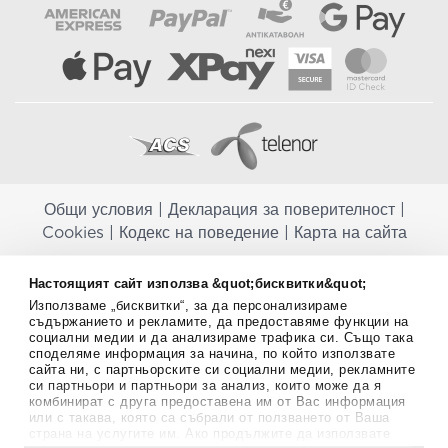
Общи условия
|
Декларация за поверителност
|
Cookies
|
Кодекс на поведение
|
Карта на сайта
Aptekapromahon.com ви информира, че хранителните добавки не
Настоящият сайт използва &quot;бисквитки&quot;
заместват балансираната диета и не са предназначени за
Използваме „бисквитки“, за да персонализираме
профилактика, лечение или лечение на човешки заболявания.
съдържанието и рекламите, да предоставяме функции на
Консултирайте се с Вашия лекар, ако сте бременна, кърмите,
социални медии и да анализираме трафика си. Също така
приемате лекарства или имате някакви здравословни проблеми,
споделяме информация за начина, по който използвате
преди да използвате някаква хранителна добавка. Непрекъснато се
сайта ни, с партньорските си социални медии, рекламните
стремим да ви предоставяме точна и валидна информация. Ако
си партньори и партньори за анализ, които може да я
имате някакви въпроси или коментари относно тях, моля свържете
комбинират с друга предоставена им от Вас информация
се с нас.
или с такава, която са събрали от ползването от Ваша
страна на услугите им. Ако продължите да използвате