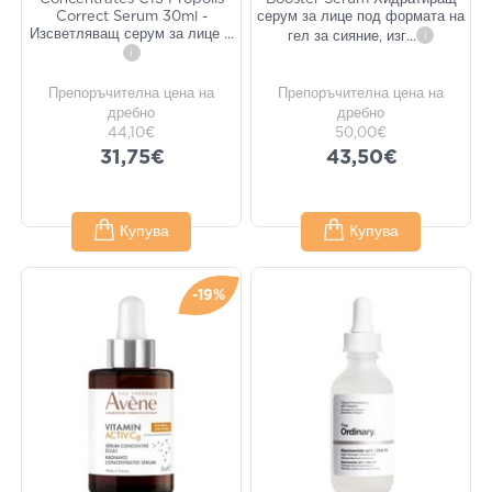
Correct Serum 30ml -
серум за лице под формата на
Изсветляващ серум за лице
...
гел за сияние, изг
...
i
i
Препоръчителна цена на
Препоръчителна цена на
дребно
дребно
44,10€
50,00€
31,75€
43,50€
Купува
Купува
-19%