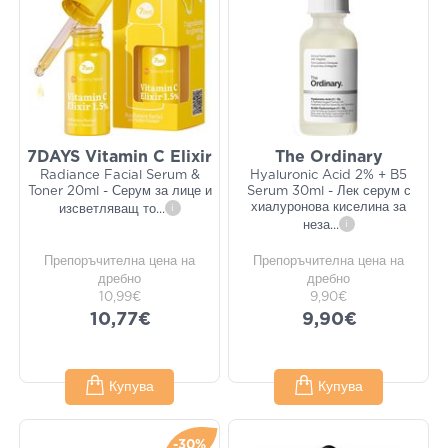
7DAYS Vitamin C Elixir
The Ordinary
Radiance Facial Serum &
Hyaluronic Acid 2% + B5
Toner 20ml - Серум за лице и
Serum 30ml - Лек серум с
хиалуронова киселина за
изсветляващ то
...
i
неза
...
i
Препоръчителна цена на
Препоръчителна цена на
дребно
дребно
10,99€
9,90€
10,77€
9,90€
Купува
Купува
-30%