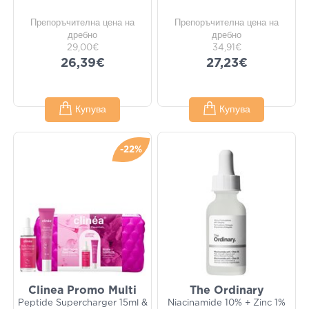
Препоръчителна цена на
Препоръчителна цена на
дребно
дребно
29,00€
34,91€
26,39€
27,23€
Купува
Купува
-22%
Clinea Promo Multi
The Ordinary
Peptide Supercharger 15ml &
Niacinamide 10% + Zinc 1%