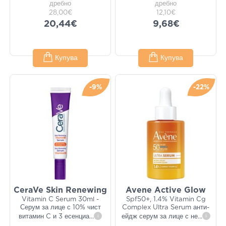
дребно
дребно
28,00€
12,10€
20,44€
9,68€
Купува
Купува
-9%
-22%
CeraVe Skin Renewing
Avene Active Glow
Vitamin C Serum 30ml -
Spf50+, 1.4% Vitamin Cg
Серум за лице с 10% чист
Complex Ultra Serum анти-
витамин C и 3 есенциа
...
i
ейдж серум за лице с не
...
i