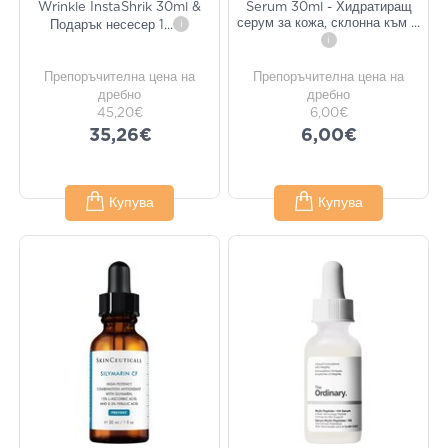
Wrinkle InstaShrik 30ml &
Serum 30ml - Хидратиращ
серум за кожа, склонна към
...
Подарък несесер 1
...
i
i
Препоръчителна цена на
Препоръчителна цена на
дребно
дребно
45,20€
6,00€
35,26€
6,00€
Купува
Купува