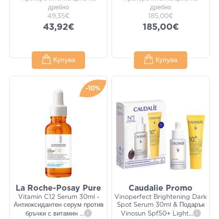
дребно
дребно
49,35€
185,00€
43,92€
185,00€
Купува
Купува
-10%
La Roche-Posay Pure
Caudalie Promo
Vitamin C12 Serum 30ml -
Vinoperfect Brightening Dark
Антиоксидантен серум против
Spot Serum 30ml & Подарък
бръчки с витамин
...
i
Vinosun Spf50+ Light
...
i