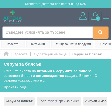
Безплатна доставка
при поръчки над 62€
0
красота
витамини
Слънцезащитни продукти
Сезонн
Красота
Хидратация на лице
Серум за блясък
Серум за блясък
Открийте силата на
витамин C серумите за лице
за
естествен блясък и
антиоксидантна защита
. Витамин C
озарява кожата, стяга я
...
Прочети още
Серум за блясък
Face Mist (Спрей за лице)
Ампули и масла 