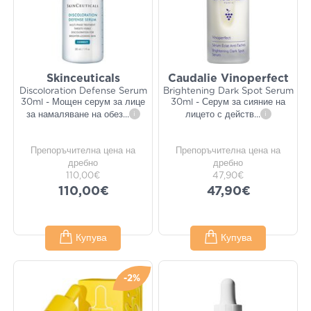
Skinceuticals
Caudalie Vinoperfect
Discoloration Defense Serum
Brightening Dark Spot Serum
30ml - Мощен серум за лице
30ml - Серум за сияние на
за намаляване на обез
...
i
лицето с действ
...
i
Препоръчителна цена на
Препоръчителна цена на
дребно
дребно
110,00€
47,90€
110,00€
47,90€
Купува
Купува
-2%