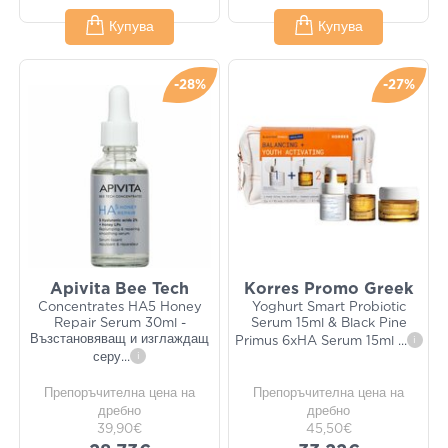
Купува
Купува
-28%
-27%
Apivita Bee Tech
Korres Promo Greek
Concentrates HA5 Honey
Yoghurt Smart Probiotic
Repair Serum 30ml -
Serum 15ml & Black Pine
Възстановяващ и изглаждащ
Primus 6xHA Serum 15ml
...
i
серу
...
i
Препоръчителна цена на
Препоръчителна цена на
дребно
дребно
39,90€
45,50€