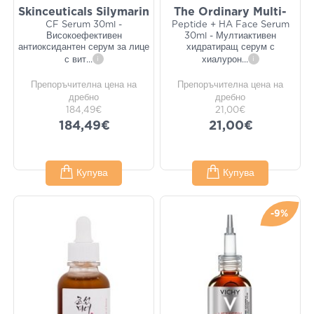
Skinceuticals Silymarin
The Ordinary Multi-
CF Serum 30ml -
Peptide + HA Face Serum
Високоефективен
30ml - Мултиактивен
антиоксидантен серум за лице
хидратиращ серум с
с вит
...
i
хиалурон
...
i
Препоръчителна цена на
Препоръчителна цена на
дребно
дребно
184,49€
21,00€
184,49€
21,00€
Купува
Купува
-9%