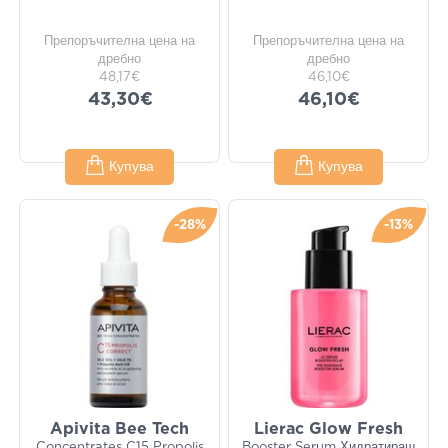
Препоръчителна цена на
Препоръчителна цена на
дребно
дребно
48,17€
46,10€
43,30€
46,10€
Купува
Купува
-28%
-13%
Apivita Bee Tech
Lierac Glow Fresh
Concentrates C15 Propolis
Booster Serum Хидратиращ