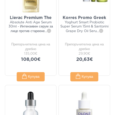
Lierac Premium The
Korres Promo Greek
Absolute Anti Age Serum
Yoghurt Smart Probiotic
30ml - Интензивен серум за
Super Serum 15ml & Santorini
лице против стареене
...
i
Grape Dry Oil Seru
...
i
Препоръчителна цена на
Препоръчителна цена на
дребно
дребно
135,00€
29,90€
108,00€
20,63€
Купува
Купува