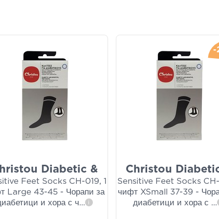
-
hristou Diabetic &
Christou Diabeti
itive Feet Socks CH-019, 1
Sensitive Feet Socks CH-
т Large 43-45 - Чорапи за
чифт XSmall 37-39 - Чор
диабетици и хора с ч
...
диабетици и хора с
...
i