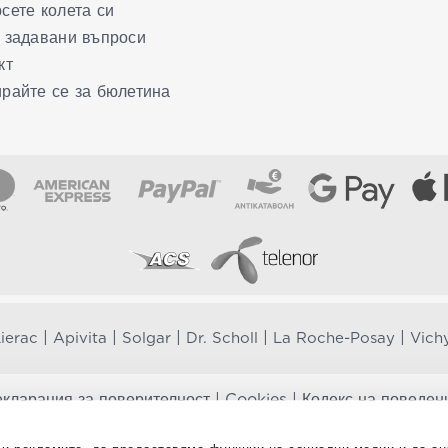
сете колета си
 задавани въпроси
кт
райте се за бюлетина
|
|
|
|
|
ierac
Apivita
Solgar
Dr. Scholl
La Roche-Posay
Vich
кларация за поверителност
|
Cookies
|
Кодекс на поведен
те добавки не заместват балансираната диета и не са предназначени 