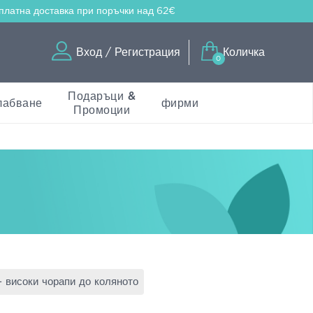
платна доставка
при поръчки над 62€
Вход / Регистрация
Количка
0
Подаръци &
лабване
фирми
Промоции
 високи чорапи до коляното