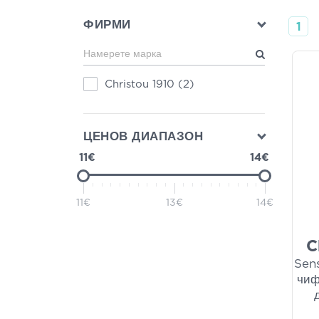
ФИРМИ
1
Christou 1910
(2)
ЦЕНОВ ДИАПАЗОН
11€
14€
11€
13€
14€
C
Sens
чиф