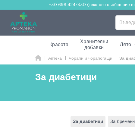
+30 698 4247330 (текстово съобщение в
Хранителни
Красота
Лято
добавки
Аптека
Чорапи и чорапогащи
За диа
За диабетици
За диабетици
За бременн