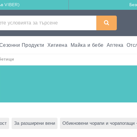
ъв VIBER)
Без
Сезонни Продукти
Хигиена
Майка и бебе
Аптека
Отс
бетици
ост
За разширени вени
Обикновени чорапи и чорапогащи -