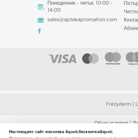
Понеделник - петък: 10:00 -
Потър
14:00
Често
sales@aptekapromahon.com
Конта
Абони
|
Frezyderm
L
Общи условия
|
Де
Настоящият сайт използва &quot;бисквитки&quot;
Aptekapromahon.com ви информира, че хранителни