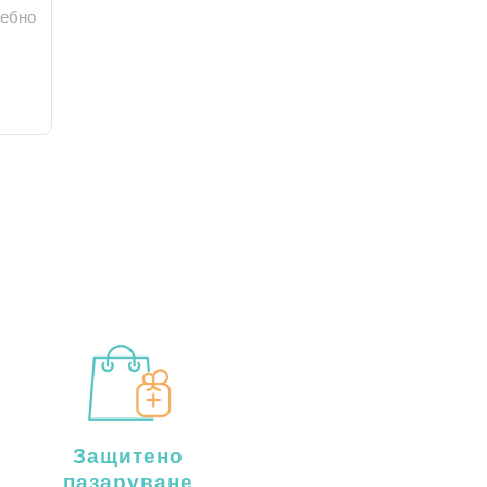
ребно
Защитено
пазаруване