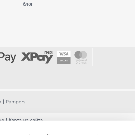
блог
|
y
Pampers
ие
|
Карта на сайта
за профилактика, лечение или лечение на човешки