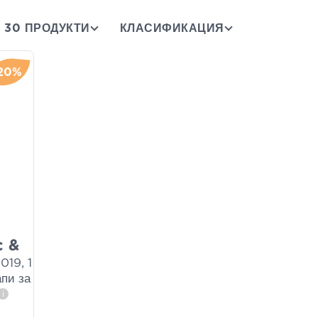
30 ПРОДУКТИ
КЛАСИФИКАЦИЯ
20%
c &
019, 1
апи за
i