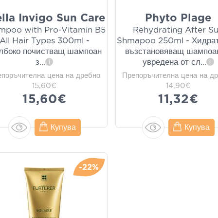
lla Invigo Sun Care
Phyto Plage
mpoo with Pro-Vitamin B5
Rehydrating After S
All Hair Types 300ml -
Shmapoo 250ml - Хидра
лбоко почистващ шампоан
възстановяващ шампоа
з
...
увредена от сл
...
i
i
епоръчителна цена на дребно
Препоръчителна цена на д
15,60€
14,90€
15,60€
11,32€
Купува
Купува
-22%