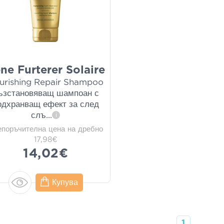
ne Furterer Solaire
urishing Repair Shampoo
ъзстановяващ шампоан с
одхранващ ефект за след
слъ
...
i
епоръчителна цена на дребно
17,98€
14,02€
Купува
1