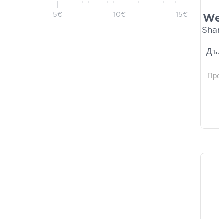
5€
10€
15€
We
Sha
Дъ
Пр