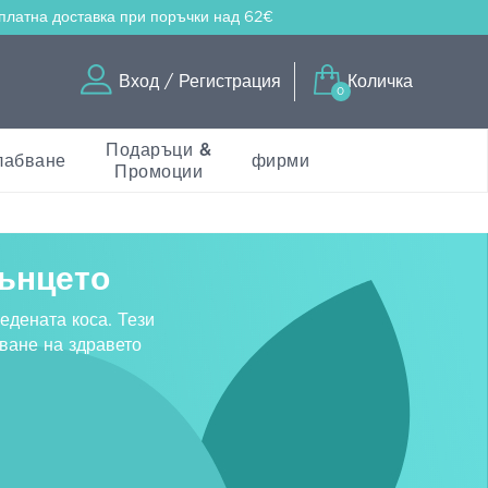
платна доставка
при поръчки над 62€
Вход / Регистрация
Количка
0
Подаръци &
лабване
фирми
Промоции
лънцето
едената коса. Тези
ване на здравето