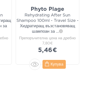
Phyto Plage
un
Rehydrating After Sun
тиращ
Shampoo 100ml - Travel Size -
н за
Хидратиращ възстановяващ
шампоан за
...
i
ребно
Препоръчителна цена на дребно
7,80€
5,46€
Купува