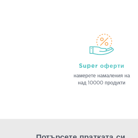
Super оферти
намерeте намаления на
над 10000 продукти
Потърсете пратката си