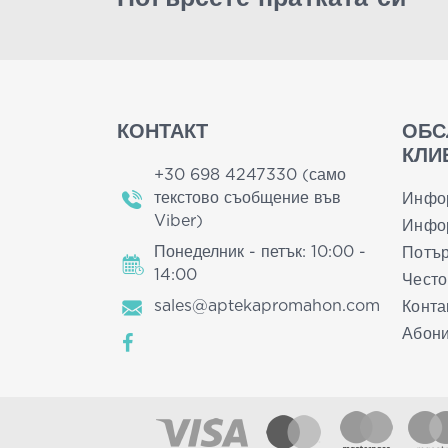
КОНТАКТ
ОБС
КЛИ
+30 698 4247330 (само
текстово съобщение във
Инфо
Viber)
Инфор
Понеделник - петък: 10:00 -
Потър
14:00
Често
sales@aptekapromahon.com
Конта
Абони