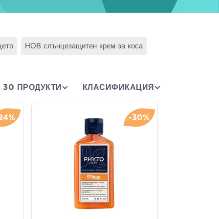
цето
НОВ слънцезащитен крем за коса
30 ПРОДУКТИ
КЛАСИФИКАЦИЯ
24%
-30%