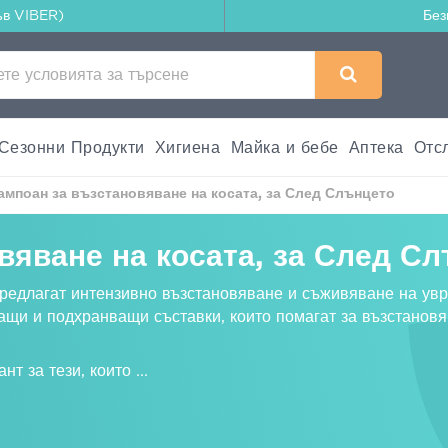
ъв VIBER)
Без
Сезонни Продукти
Хигиена
Майка и бебе
Аптека
Отс
мпоан за възстановяване на косата, за След Слънцето
вяване на косата, за След С
редлагат интензивно възстановяване и съживяване на увр
и и подхранващи съставки, които помагат за възстановя
нт за тези, които
...