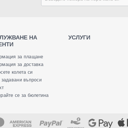
ЛУЖВАНЕ НА
УСЛУГИ
ЕНТИ
рмация за плащане
мация за доставка
сете колета си
 задавани въпроси
кт
райте се за бюлетина