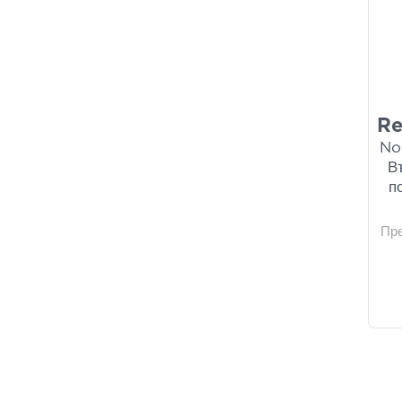
Re
No
В
п
Пр