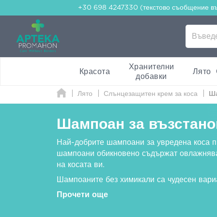
+30 698 4247330 (текстово съобщение в
Хранителни
Красота
Лято
добавки
Лято
Слънцезащитен крем за коса
Ша
Шампоан за възстано
Най-добрите шампоани за увредена коса п
шампоани обикновено съдържат овлажняващ
на косата ви.
Шампоаните без химикали са чудесен вариа
Прочети още