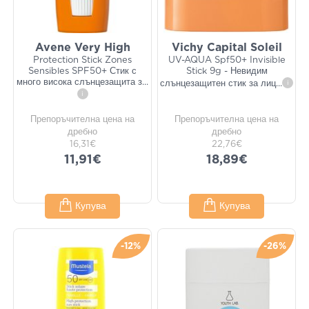
Avene Very High
Vichy Capital Soleil
Protection Stick Zones
UV-AQUA Spf50+ Invisible
Sensibles SPF50+ Стик с
Stick 9g - Невидим
много висока слънцезащита з
...
слънцезащитен стик за лиц
...
i
i
Препоръчителна цена на
Препоръчителна цена на
дребно
дребно
16,31€
22,76€
11,91€
18,89€
Купува
Купува
-12%
-26%