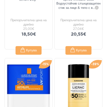
Водоустойчив слънцезащитен
стик за лице & тяло с в
...
i
Препоръчителна цена на
Препоръчителна цена на
дребно
дребно
25,00€
27,04€
18,50€
20,55€
Купува
Купува
-15%
-39%