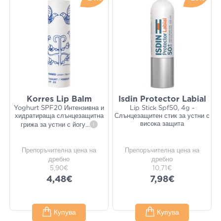
Korres Lip Balm
Isdin Protector Labial
Yoghurt SPF20 Интензивна и
Lip Stick Spf50, 4g -
хидратираща слънцезащитна
Слънцезащитен стик за устни с
висока защита
грижа за устни с йогу
...
i
Препоръчителна цена на
Препоръчителна цена на
дребно
дребно
5,90€
10,71€
4,48€
7,98€
Купува
Купува