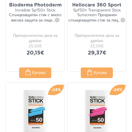
Bioderma Photoderm
Heliocare 360 Sport
Invisible Spf50+ Stick
Spf50+ Transparent Stick
Слънцезащитен стик с много
Sunscreen Прозрачен
висока защита за лице
...
i
слънцезащитен стик за лиц
...
i
Препоръчителна цена на
Препоръчителна цена на
дребно
дребно
25,50€
33,00€
20,15€
29,37€
Купува
Купува
-24%
-24%