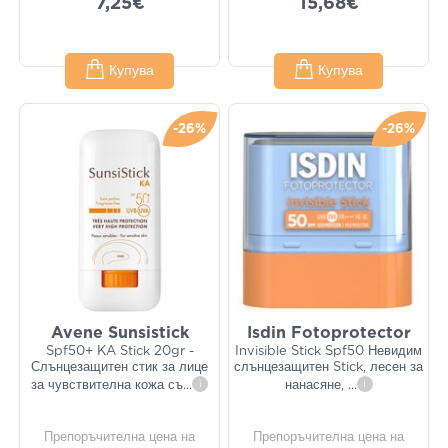
7,25€
15,68€
Купува
Купува
-26%
-26%
Avene Sunsistick
Isdin Fotoprotector
Spf50+ KA Stick 20gr -
Invisible Stick Spf50 Невидим
Слънцезащитен стик за лице
слънцезащитен Stick, лесен за
за чувствителна кожа съ
...
i
нанасяне,
...
i
Препоръчителна цена на
Препоръчителна цена на