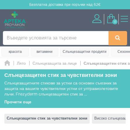
Безплатна доставка
при поръчки над 62€
0
красота
витамини
Слънцезащитни продукти
Сезонн
Лято
Слънцезащита за лице
Слънцезащитен стик з
Слънцезащитен стик за чувствителни зони
Слънцезащитните стикове за устни са основен съюзник за
защита на вашите чувствителни устни от ултравиолетовите
лъчи. Frezyderm слънцезащитен стик за
...
Прочети още
Слънцезащитен стик за чувствителни зони
Високо слънцезащи