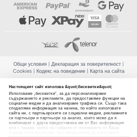
Общи условия
|
Декларация за поверителност
|
Cookies
|
Кодекс на поведение
|
Карта на сайта
Aptekapromahon.com ви информира, че хранителните добавки не
Настоящият сайт използва &quot;бисквитки&quot;
заместват балансираната диета и не са предназначени за
Използваме „бисквитки“, за да персонализираме
профилактика, лечение или лечение на човешки заболявания.
съдържанието и рекламите, да предоставяме функции на
Консултирайте се с Вашия лекар, ако сте бременна, кърмите,
социални медии и да анализираме трафика си. Също така
приемате лекарства или имате някакви здравословни проблеми,
споделяме информация за начина, по който използвате
преди да използвате някаква хранителна добавка. Непрекъснато се
сайта ни, с партньорските си социални медии, рекламните
стремим да ви предоставяме точна и валидна информация. Ако
си партньори и партньори за анализ, които може да я
имате някакви въпроси или коментари относно тях, моля свържете
комбинират с друга предоставена им от Вас информация
се с нас.
или с такава, която са събрали от ползването от Ваша
страна на услугите им. Ако продължите да използвате