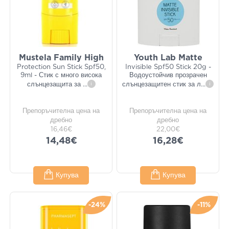
Mustela Family High
Youth Lab Matte
Protection Sun Stick Spf50,
Invisible Spf50 Stick 20g -
9ml - Стик с много висока
Водоустойчив прозрачен
слънцезащита за
...
i
слънцезащитен стик за л
...
i
Препоръчителна цена на
Препоръчителна цена на
дребно
дребно
16,46€
22,00€
14,48€
16,28€
Купува
Купува
-24%
-11%