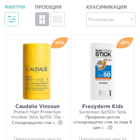
ФИЛТРИ
ПРОЕКЦИЯ
КЛАСИФИКАЦИЯ
Популярни
-43%
-26%
Caudalie Vinosun
Frezyderm Kids
Protect High Protection
Sunscreen Spf50+ Stick
Invisible Stick Spf50, 15g -
Прозрачен детски
слънцезащитен стик за лице &
Слънцезащитен стик с
...
i
шия с
...
i
Препоръчителна цена на
Препоръчителна цена на