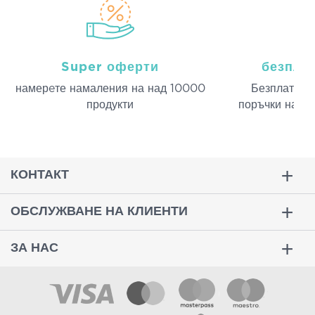
Super оферти
безпла
намерeте намаления на над 10000
Безплатна д
продукти
поръчки над 
КОНТАКТ
ОБСЛУЖВАНЕ НА КЛИЕНТИ
ЗА НАС