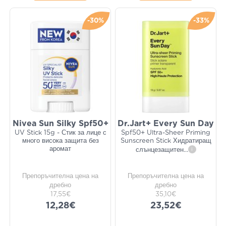
-30%
-33%
Nivea Sun Silky Spf50+
Dr.Jart+ Every Sun Day
UV Stick 15g - Стик за лице с
Spf50+ Ultra-Sheer Priming
много висока защита без
Sunscreen Stick Хидратиращ
аромат
слънцезащитен
...
i
Препоръчителна цена на
Препоръчителна цена на
дребно
дребно
17,55€
35,10€
12,28€
23,52€