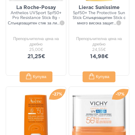
La Roche-Posay
Lierac Sunissime
Anthelios UVSport Spf50+
Spf50+ The Protective Sun
Pro Resistance Stick 8g -
Stick Слънцезащитен Stick с
Слънцезащитен стик за ли
...
i
много висока защит
...
i
Препоръчителна цена на
Препоръчителна цена на
дребно
дребно
25,00€
24,55€
21,25€
14,98€
Купува
Купува
-27%
-17%