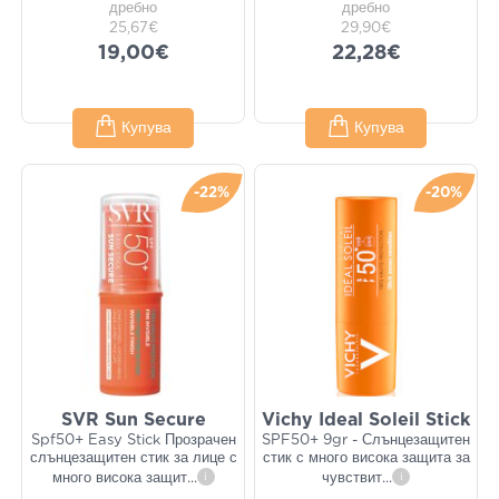
дребно
дребно
25,67€
29,90€
19,00€
22,28€
Купува
Купува
-22%
-20%
SVR Sun Secure
Vichy Ideal Soleil Stick
Spf50+ Easy Stick Прозрачен
SPF50+ 9gr - Слънцезащитен
слънцезащитен стик за лице с
стик с много висока защита за
много висока защит
...
i
чувствит
...
i