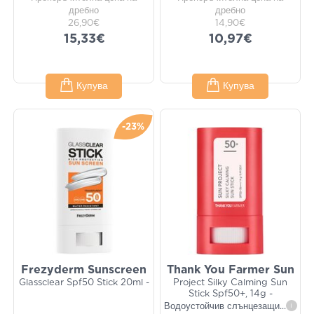
дребно
дребно
26,90€
14,90€
15,33€
10,97€
Купува
Купува
-23%
Frezyderm Sunscreen
Thank You Farmer Sun
Glassclear Spf50 Stick 20ml -
Project Silky Calming Sun
Stick Spf50+, 14g -
Водоустойчив слънцезащи
...
i