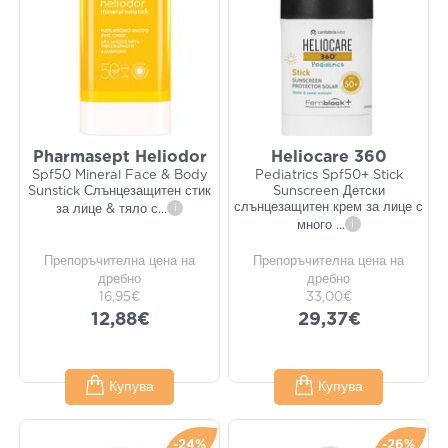
Pharmasept Heliodor
Heliocare 360
Spf50 Mineral Face & Body
Pediatrics Spf50+ Stick
Sunstick Слънцезащитен стик
Sunscreen Детски
слънцезащитен крем за лице с
за лице & тяло с
...
i
много
...
i
Препоръчителна цена на
Препоръчителна цена на
дребно
дребно
16,95€
33,00€
12,88€
29,37€
Купува
Купува
-24%
-26%