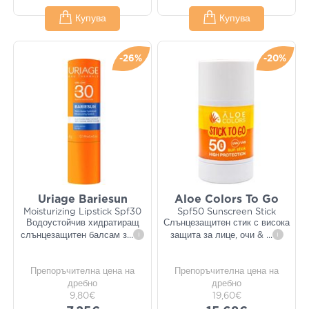
Купува
Купува
-26%
-20%
Uriage Bariesun
Aloe Colors To Go
Moisturizing Lipstick Spf30
Spf50 Sunscreen Stick
Водоустойчив хидратиращ
Слънцезащитен стик с висока
слънцезащитен балсам з
...
i
защита за лице, очи &
...
i
Препоръчителна цена на
Препоръчителна цена на
дребно
дребно
9,80€
19,60€