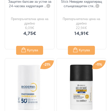
Защитен балсам за устни за
Stick Невидим хидратиращ
24-часова хидратация
...
i
слънцезащитен сти
...
i
Препоръчителна цена на
Препоръчителна цена на
дребно
дребно
6,09€
22,94€
4,75€
14,91€
Купува
Купува
-21%
-11%