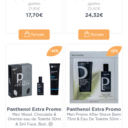
дребно
дребно
21,85€
25,60€
17,70€
24,32€
Купува
Купува
-14%
-12%
Panthenol Extra Promo
Panthenol Extra Promo
Men Wood, Chocolate &
Men Promo After Shave Balm
Oriental eau de Toilette 50ml
75ml & Eau De Toilette 50ml -
& 3in1 Face, Bod
...
i