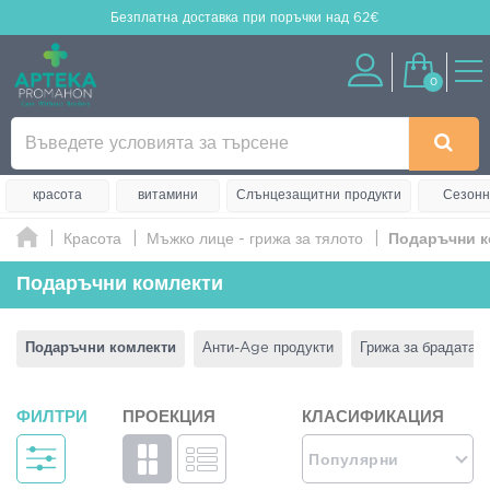
Безплатна доставка
при поръчки над 62€
0
красота
витамини
Слънцезащитни продукти
Сезонн
Красота
Мъжко лице - грижа за тялото
Подаръчни к
Подаръчни комлекти
Подаръчни комлекти
Анти-Age продукти
Грижа за брадата
ФИЛТРИ
ПРОЕКЦИЯ
КЛАСИФИКАЦИЯ
Популярни