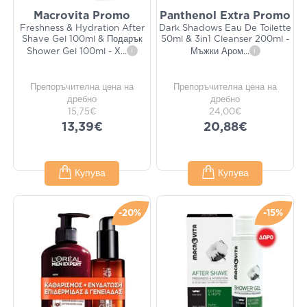
Macrovita Promo
Panthenol Extra Promo
Freshness & Hydration After
Dark Shadows Eau De Toilette
Shave Gel 100ml & Подарък
50ml & 3in1 Cleanser 200ml -
Shower Gel 100ml - Х
...
i
Мъжки Аром
...
i
Препоръчителна цена на
Препоръчителна цена на
дребно
дребно
15,75€
24,00€
13,39€
20,88€
Купува
Купува
-20%
-15%