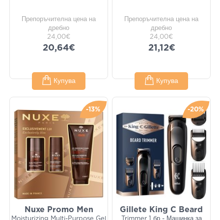
Препоръчителна цена на
Препоръчителна цена на
дребно
дребно
24,00€
24,00€
20,64€
21,12€
Купува
Купува
-13%
-20%
Nuxe Promo Men
Gillete King C Beard
Moisturizing Multi-Purpose Gel
Trimmer 1 бр - Машинка за