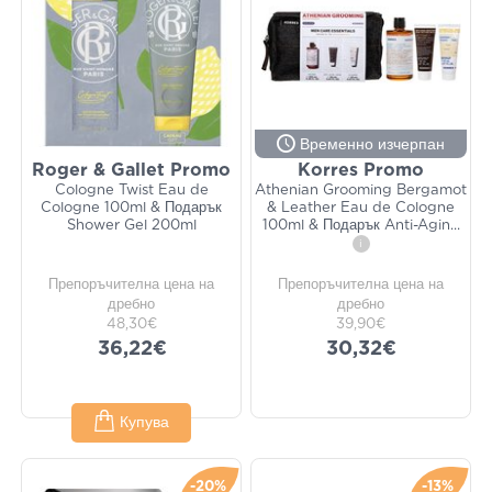
Временно изчерпан
Roger & Gallet Promo
Korres Promo
Cologne Twist Eau de
Athenian Grooming Bergamot
Cologne 100ml & Подарък
& Leather Eau de Cologne
Shower Gel 200ml
100ml & Подарък Anti-Agin
...
i
Препоръчителна цена на
Препоръчителна цена на
дребно
дребно
48,30€
39,90€
36,22€
30,32€
Купува
-20%
-13%