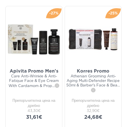
-27%
-25%
Apivita Promo Men's
Korres Promo
Care Anti-Wrinkle & Anti-
Athenian Grooming Anti-
Fatique Face & Eye Cream
Aging Multi-Defender Recipe
50ml & Barber's Face & Bea
...
With Cardamom & Prop
...
i
i
Препоръчителна цена на
Препоръчителна цена на
дребно
дребно
43,30€
32,90€
31,61€
24,68€