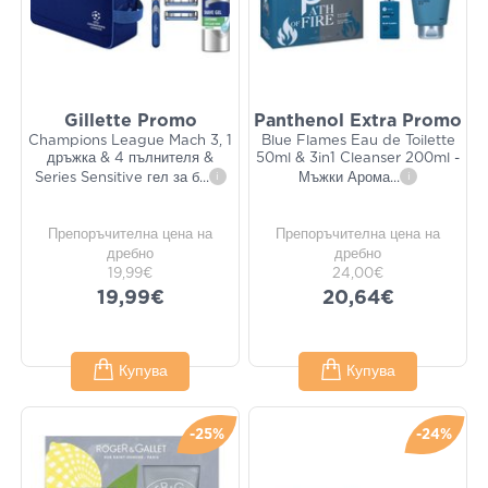
Gillette Promo
Panthenol Extra Promo
Champions League Mach 3, 1
Blue Flames Eau de Toilette
дръжка & 4 пълнителя &
50ml & 3in1 Cleanser 200ml -
Series Sensitive гел за б
...
i
Мъжки Арома
...
i
Препоръчителна цена на
Препоръчителна цена на
дребно
дребно
19,99€
24,00€
19,99€
20,64€
Купува
Купува
-25%
-24%