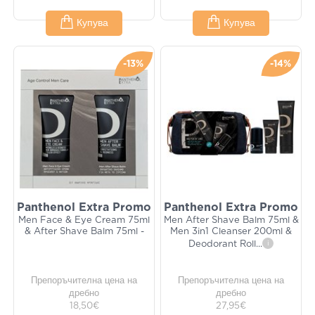
Купува
Купува
-13%
-14%
Panthenol Extra Promo
Panthenol Extra Promo
Men Face & Eye Cream 75ml
Men After Shave Balm 75ml &
& After Shave Balm 75ml -
Men 3in1 Cleanser 200ml &
Deodorant Roll
...
i
Препоръчителна цена на
Препоръчителна цена на
дребно
дребно
18,50€
27,95€