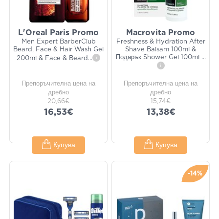
L'Oreal Paris Promo
Macrovita Promo
Men Expert BarberClub
Freshness & Hydration After
Beard, Face & Hair Wash Gel
Shave Balsam 100ml &
Подарък Shower Gel 100ml
...
200ml & Face & Beard
...
i
i
Препоръчителна цена на
Препоръчителна цена на
дребно
дребно
20,66€
15,74€
16,53€
13,38€
Купува
Купува
-14%