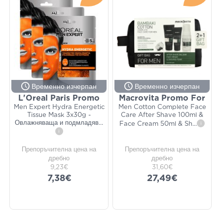
Временно изчерпан
Временно изчерпан
L'Oreal Paris Promo
Macrovita Promo For
Men Expert Hydra Energetic
Men Cotton Complete Face
Tissue Mask 3x30g -
Care After Shave 100ml &
Овлажняваща и подмладяв
...
Face Cream 50ml & Sh
...
i
i
Препоръчителна цена на
Препоръчителна цена на
дребно
дребно
9,23€
31,60€
7,38€
27,49€