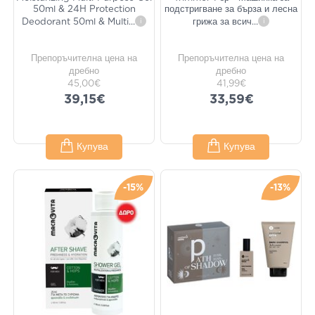
50ml & 24H Protection
подстригване за бърза и лесна
Deodorant 50ml & Multi
...
i
грижа за всич
...
i
Препоръчителна цена на
Препоръчителна цена на
дребно
дребно
45,00€
41,99€
39,15€
33,59€
Купува
Купува
-15%
-13%