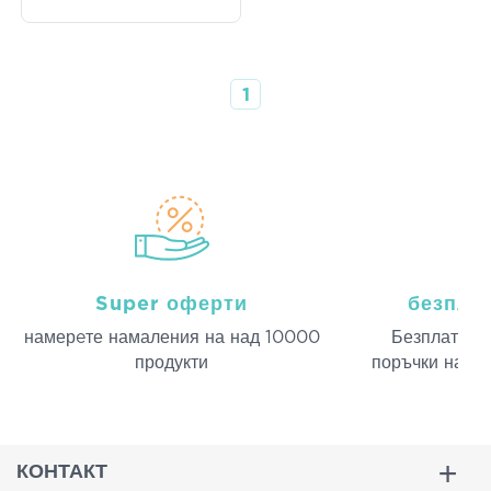
1
Super оферти
безпла
намерeте намаления на над 10000
Безплатна д
продукти
поръчки над 
КОНТАКТ