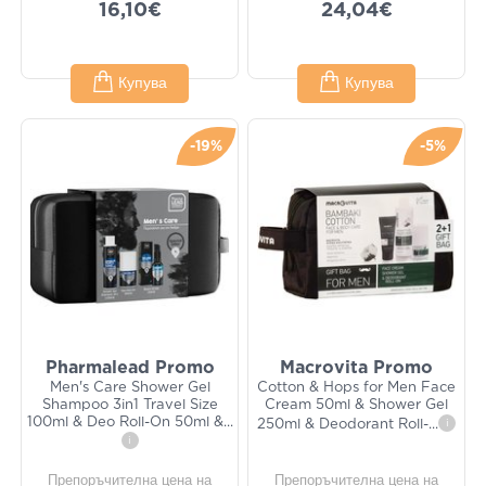
16,10€
24,04€
Купува
Купува
-19%
-5%
Pharmalead Promo
Macrovita Promo
Men's Care Shower Gel
Cotton & Hops for Men Face
Shampoo 3in1 Travel Size
Cream 50ml & Shower Gel
100ml & Deo Roll-On 50ml &
...
250ml & Deodorant Roll-
...
i
i
Препоръчителна цена на
Препоръчителна цена на