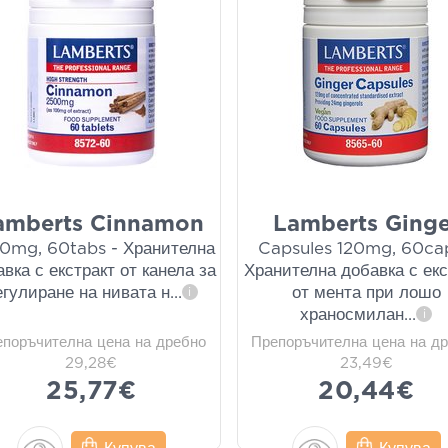
amberts Cinnamon
Lamberts Ginge
0mg, 60tabs - Хранителна
Capsules 120mg, 60cap
вка с екстракт от канела за
Хранителна добавка с екс
егулиране на нивата н
...
от мента при лошо
i
храносмилан
...
i
епоръчителна цена на дребно
Препоръчителна цена на д
29,28€
23,49€
25,77€
20,44€