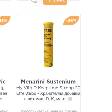
Купува
-13%
-36%
ic
Menarini Sustenium
g,
My Vita D Keeps me Strong 20
ивен
Effer.tabs - Хранителна добавка
с
с витамин D, K, магн
...
i
ребно
Препоръчителна цена на дребно