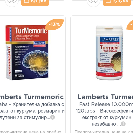
Купува
Купува
-13%
mberts Turmemoric
Lamberts Turmer
abs - Хранителна добавка с
Fast Release 10.000m
ракт от куркума, розмарин и
120tabs - Високоефект
лутеин за стимулир
...
екстракт от куркумин 
i
незабавно
...
i
епоръчителна цена на дребно
Препоръчителна цена на д