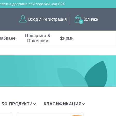
платна доставка
при поръчки над 62€
Вход / Регистрация
Количка
0
Подаръци &
лабване
фирми
Промоции
30 ПРОДУКТИ
КЛАСИФИКАЦИЯ