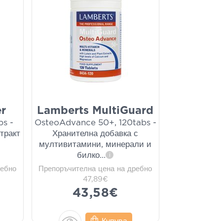
r
Lamberts MultiGuard
s -
OsteoAdvance 50+, 120tabs -
тракт
Хранителна добавка с
мултивитамини, минерали и
билко
...
i
ребно
Препоръчителна цена на дребно
47,89€
43,58€