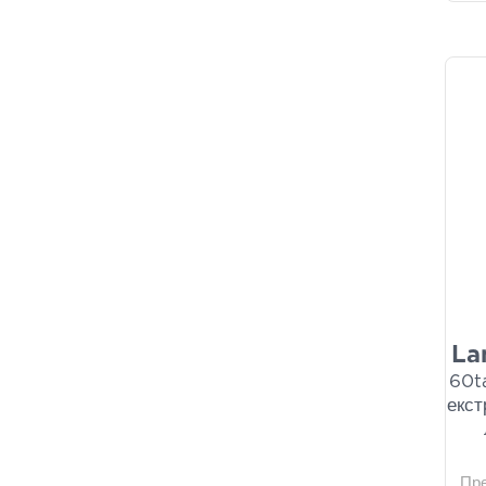
La
60t
екст
Пр