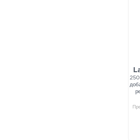
L
250
доба
р
Пр