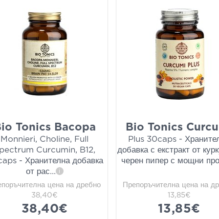
io Tonics Bacopa
Bio Tonics Curc
Monnieri, Choline, Full
Plus 30caps - Храните
pectrum Curcumin, B12,
добавка с екстракт от кур
aps - Хранителна добавка
черен пипер с мощни пр
от рас
...
i
епоръчителна цена на дребно
Препоръчителна цена на д
38,40€
13,85€
38,40€
13,85€