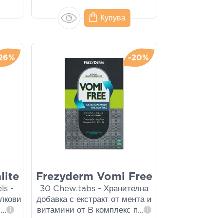
Купува
26%
-20%
lite
Frezyderm Vomi Free
ls -
30 Chew.tabs - Хранителна
илкови
добавка с екстракт от мента и
ч
...
витамини от B комплекс п
...
i
i