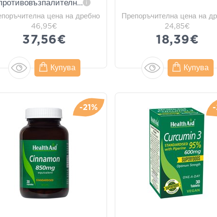
противовъзпалителн
...
i
епоръчителна цена на дребно
Препоръчителна цена на д
46,95€
24,85€
37,56€
18,39€
Купува
Купува
-21%