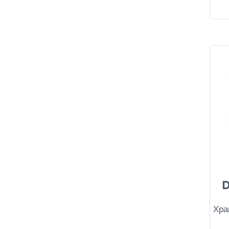
Natural Doctor
(1)
Natures Plus
(1)
Pharmalead
(1)
Sky Premium Life
(1)
Superfoods
(1)
Tilman
(1)
Uni-Pharma
(1)
Viogenesis
(1)
D
Хра