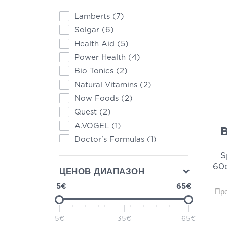
Lamberts
(7)
Solgar
(6)
Health Aid
(5)
Power Health
(4)
Bio Tonics
(2)
Natural Vitamins
(2)
Now Foods
(2)
Quest
(2)
A.VOGEL
(1)
B
Doctor's Formulas
(1)
Dr. Wolz
(1)
S
60c
FORTE PHARMA
(1)
ЦЕНОВ ДИАПАЗОН
Frezyderm
(1)
5€
65€
Пр
John Noa
(1)
Medichrom
(1)
5€
35€
65€
Menarini
(1)