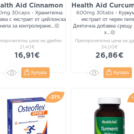
alth Aid Cinnamon
Health Aid Curcum
0mg 30caps - Хранителна
600mg 30tabs - Курку
вка с екстракт от цейлонска
екстракт от черен пип
анела за контролиране
...
Диетична добавка срещу
i
х
...
i
епоръчителна цена на дребно
Препоръчителна цена на д
21,40€
34,00€
16,91€
26,86€
Купува
Купува
-21%