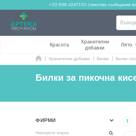
+30 698 4247330 (текстово съобщение в
Хранителни
Красота
Лято
добавки
Хранителни добавки
Билки
Билки спо
Билки за пикочна кис
ФИРМИ
1