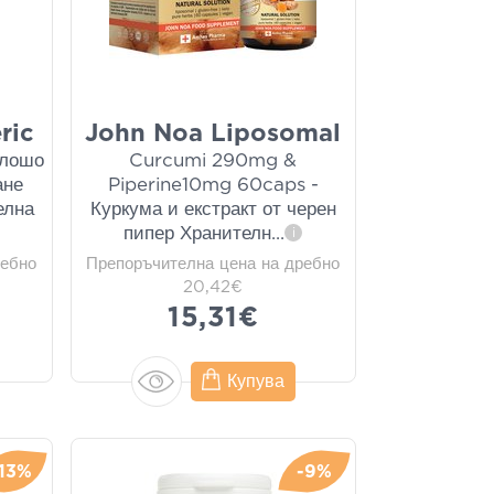
ric
John Noa Liposomal
 лошо
Curcumi 290mg &
ане
Piperine10mg 60caps -
елна
Куркума и екстракт от черен
пипер Хранителн
...
i
ребно
Препоръчителна цена на дребно
20,42€
15,31€
Купува
-13%
-9%