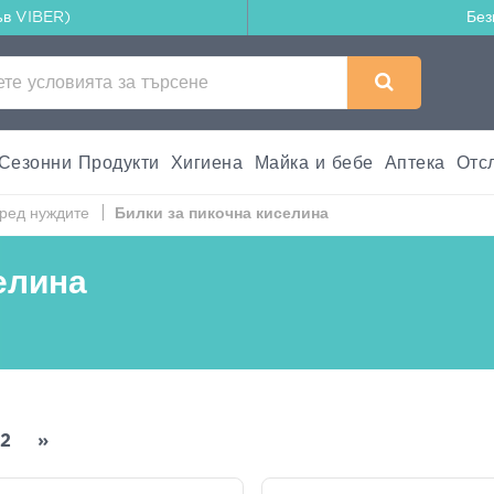
ъв VIBER)
Без
Сезонни Продукти
Хигиена
Майка и бебе
Аптека
Отс
ред нуждите
Билки за пикочна киселина
елина
2
»