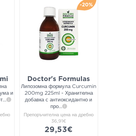
-20%
umi
Doctor's Formulas
лна
Липозомна формула Curcumin
кума и
200mg 225ml - Хранителна
от
...
добавка с антиоксидантно и
i
про
...
i
ребно
Препоръчителна цена на дребно
36,91€
29,53€