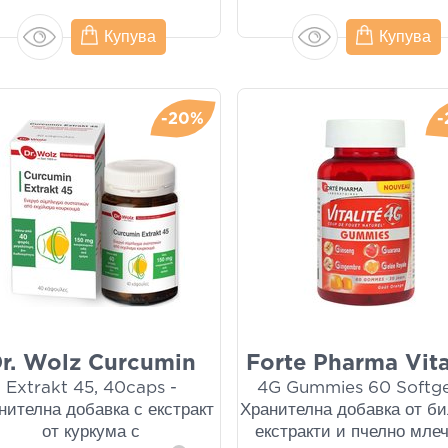
Купува
Купува
-20%
-
r. Wolz Curcumin
Forte Pharma Vita
Extrakt 45, 40caps -
4G Gummies 60 Softge
нителна добавка с екстракт
Хранителна добавка от б
от куркума с
екстракти и пчелно мле