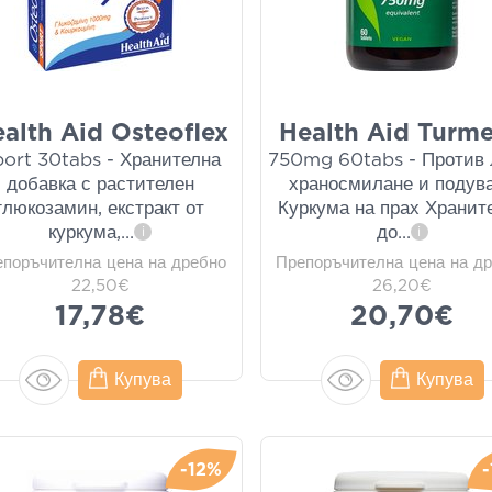
alth Aid Osteoflex
Health Aid Turme
ort 30tabs - Хранителна
750mg 60tabs - Против
добавка с растителен
храносмилане и подув
глюкозамин, екстракт от
Куркума на прах Хранит
куркума,
...
до
...
i
i
епоръчителна цена на дребно
Препоръчителна цена на д
22,50€
26,20€
17,78€
20,70€
Купува
Купува
-12%