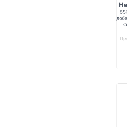
He
85
доба
к
Пр