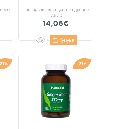
ребно
Препоръчителна цена на дребно
17,57€
14,06€
Купува
-21%
-21%