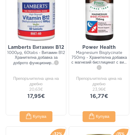
Lamberts Витамин B12
Power Health
1000μg, 60tabs - Витамин B12
Magnesium Bisglycinate
Хранителна добавка за
750mg - Хранителна добавка
с магнезий бисглицинат с ви
...
доброто функционир
...
i
i
Препоръчителна цена на
Препоръчителна цена на
дребно
дребно
20,63€
23,96€
17,95€
16,77€
Купува
Купува
-32%
-15%