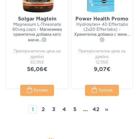
Solgar Magtein
Power Health Promo
Magnesium L-Threonate
Hydrolytes+ 40 Effer.tabs
60veg.caps - Магнезиева
(2x20 Effer.tabs) -
хранителна добавка като
Хранителна добавка с мине
...
магне
...
i
i
Препоръчителна цена на
Препоръчителна цена на
дребно
дребно
65,95€
12,95€
56,06€
9,07€
Купува
Купува
1
2
3
4
5
...
42
»