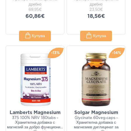
дребно
дребно
69,95€
23,50€
60,86€
18,56€
Купува
Купува
-13%
-14%
Lamberts Magnesium
Solgar Magnesium
375 100% NRV 180tabs -
Glycinate 60veg.caps -
Хранителна добавка с
Хранителна добавка с
магнезий за добро функциони
...
магнезиев диглицинат за