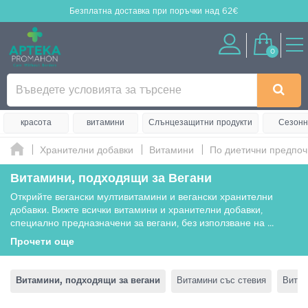
Безплатна доставка
при поръчки над 62€
0
красота
витамини
Слънцезащитни продукти
Сезонн
Хранителни добавки
Витамини
По диетични предпоч
Витамини, подходящи за Вегани
Открийте вегански мултивитамини и вегански хранителни
добавки. Вижте всички витамини и хранителни добавки,
специално предназначени за вегани, без използване на
...
Прочети още
Витамини, подходящи за вегани
Витамини със стевия
Витам