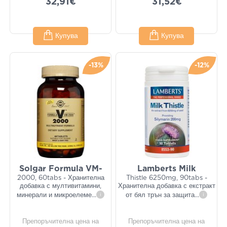
32,91€
31,52€
Купува
Купува
-13%
-12%
Solgar Formula VM-
Lamberts Milk
2000, 60tabs - Хранителна
Thistle 6250mg, 90tabs -
добавка с мултивитамини,
Хранителна добавка с екстракт
минерали и микроелеме
...
i
от бял трън за защита
...
i
Препоръчителна цена на
Препоръчителна цена на