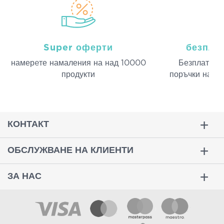
Super оферти
безпла
намерeте намаления на над 10000
Безплатна д
продукти
поръчки над 
КОНТАКТ
ОБСЛУЖВАНЕ НА КЛИЕНТИ
ЗА НАС