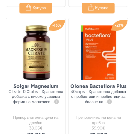
Купува
Купува
-13%
-21%
Solgar Magnesium
Olonea Bacteflora Plus
Citrate 120tabs - Хранителна
30caps - Хранителна добавка
добавка с високо усвоима
с пробиотици и пребиотици за
форма на магнезиев
...
i
баланс на
...
i
Препоръчителна цена на
Препоръчителна цена на
дребно
дребно
38,05€
39,90€