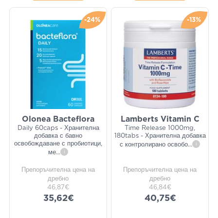
-24%
-13%
Olonea Bacteflora
Lamberts Vitamin C
Daily 60caps - Хранителна
Time Release 1000mg,
добавка с бавно
180tabs - Хранителна добавка
освобождаване с пробиотици,
с контролирано освобо
...
i
ме
...
i
Препоръчителна цена на
Препоръчителна цена на
дребно
дребно
46,87€
46,84€
35,62€
40,75€