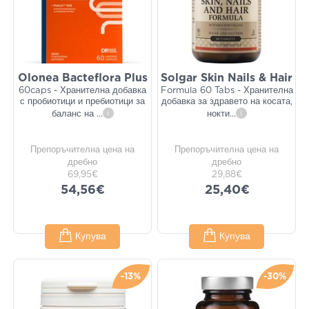
Olonea Bacteflora Plus
Solgar Skin Nails & Hair
60caps - Хранителна добавка
Formula 60 Tabs - Хранителна
с пробиотици и пребиотици за
добавка за здравето на косата,
баланс на
...
i
нокти
...
i
Препоръчителна цена на
Препоръчителна цена на
дребно
дребно
69,95€
29,88€
54,56€
25,40€
Купува
Купува
-13%
-30%