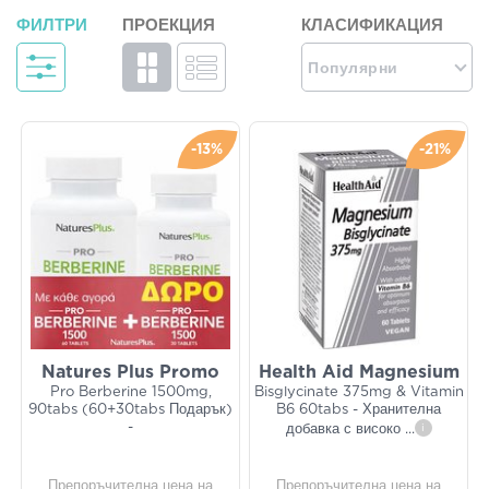
ФИЛТРИ
ПРОЕКЦИЯ
КЛАСИФИКАЦИЯ
Популярни
-13%
-21%
Natures Plus Promo
Health Aid Magnesium
Pro Berberine 1500mg,
Bisglycinate 375mg & Vitamin
90tabs (60+30tabs Подарък)
B6 60tabs - Хранителна
-
добавка с високо
...
i
Препоръчителна цена на
Препоръчителна цена на