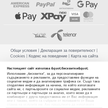
Общи условия
|
Декларация за поверителност
|
Cookies
|
Кодекс на поведение
|
Карта на сайта
Aptekapromahon.com ви информира, че хранителните добавки не
Настоящият сайт използва &quot;бисквитки&quot;
заместват балансираната диета и не са предназначени за
Използваме „бисквитки“, за да персонализираме
профилактика, лечение или лечение на човешки заболявания.
съдържанието и рекламите, да предоставяме функции на
Консултирайте се с Вашия лекар, ако сте бременна, кърмите,
социални медии и да анализираме трафика си. Също така
приемате лекарства или имате някакви здравословни проблеми,
споделяме информация за начина, по който използвате
преди да използвате някаква хранителна добавка. Непрекъснато се
сайта ни, с партньорските си социални медии, рекламните
стремим да ви предоставяме точна и валидна информация. Ако
си партньори и партньори за анализ, които може да я
имате някакви въпроси или коментари относно тях, моля свържете
комбинират с друга предоставена им от Вас информация
се с нас.
или с такава, която са събрали от ползването от Ваша
страна на услугите им. Ако продължите да използвате