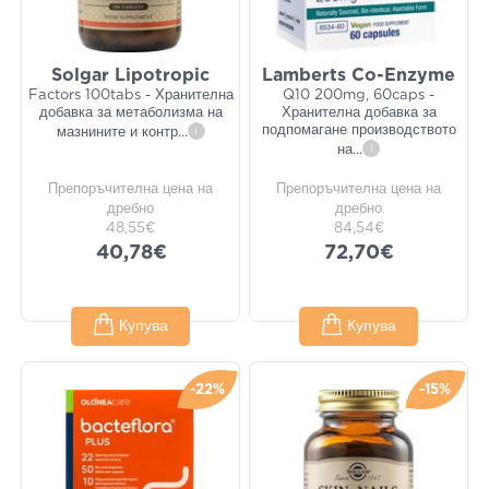
Solgar Lipotropic
Lamberts Co-Enzyme
Factors 100tabs - Хранителна
Q10 200mg, 60caps -
добавка за метаболизма на
Хранителна добавка за
подпомагане производството
мазнините и контр
...
i
на
...
i
Препоръчителна цена на
Препоръчителна цена на
дребно
дребно
48,55€
84,54€
40,78€
72,70€
Купува
Купува
-22%
-15%