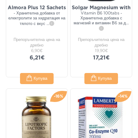
Almora Plus 12 Sachets
Solgar Magnesium with
- Хранителна добавка от
Vitamin Β6 100tabs -
електролити за хидратация на
Хранителна добавка с
магнезий и витамин В6 за д
...
тялото с вкус
...
i
i
Препоръчителна цена на
Препоръчителна цена на
дребно
дребно
6,90€
19,90€
6,21€
17,21€
Купува
Купува
-16%
-14%