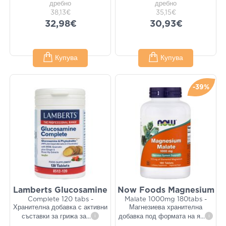
дребно
дребно
38,13€
35,15€
32,98€
30,93€
Купува
Купува
-39%
Lamberts Glucosamine
Now Foods Magnesium
Complete 120 tabs -
Malate 1000mg 180tabs -
Хранителна добавка с активни
Магнезиева хранителна
съставки за грижа за
...
i
добавка под формата на я
...
i