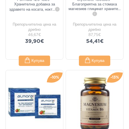
Хранителна добавка за
Благоприятна за стомаха
магнезиев глицинат храните
...
здравето на косата, нокт
...
i
i
Препоръчителна цена на
Препоръчителна цена на
дребно
дребно
46,67€
87,75€
39,90€
54,41€
Купува
Купува
-10%
-13%