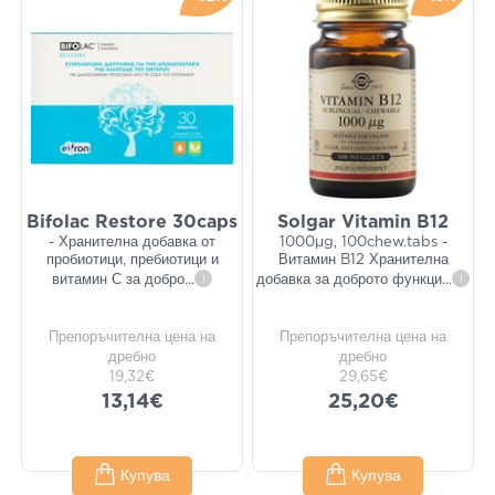
Bifolac Restore 30caps
Solgar Vitamin B12
- Хранителна добавка от
1000μg, 100chew.tabs -
пробиотици, пребиотици и
Витамин B12 Хранителна
витамин С за добро
...
i
добавка за доброто функци
...
i
Препоръчителна цена на
Препоръчителна цена на
дребно
дребно
19,32€
29,65€
13,14€
25,20€
Купува
Купува