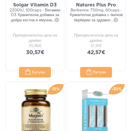
Solgar Vitamin D3
Natures Plus Pro
2200IU, 100caps - Витамин
Berberine 750mg, 60caps -
D3 Хранителна добавка за
Хранителна добавка с билков
добра костна и имунна
...
i
берберин за здравос
...
i
Препоръчителна цена на
Препоръчителна цена на
дребно
дребно
35,96€
51,91€
30,57€
42,57€
Купува
Купува
-15%
-30%