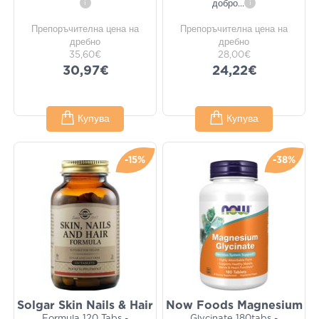
i
добро
...
i
Препоръчителна цена на
Препоръчителна цена на
дребно
дребно
35,60€
28,00€
30,97€
24,22€
Купува
Купува
-15%
-38%
Solgar Skin Nails & Hair
Now Foods Magnesium
Formula 120 Tabs -
Glycinate 180tabs -