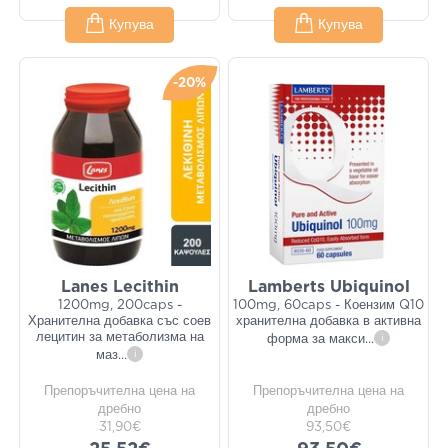
Купува
Купува
-20%
Lanes Lecithin
Lamberts Ubiquinol
1200mg, 200caps -
100mg, 60caps - Коензим Q10
Хранителна добавка със соев
хранителна добавка в активна
лецитин за метаболизма на
форма за макси
...
i
маз
...
i
Препоръчителна цена на
Препоръчителна цена на
дребно
дребно
31,90€
93,50€