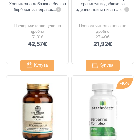
Хранителна добавка с билков
хранителна добавка за
берберин за здравос
...
i
здравословни нива на к
...
i
Препоръчителна цена на
Препоръчителна цена на
дребно
дребно
51,91€
27,40€
42,57€
21,92€
Купува
Купува
-16%