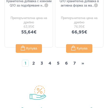
Хранителна добавка с коензим
Q10 хранителна добавка в
Q10 за подобряване н
...
i
активна форма за ма
...
i
Препоръчителна цена на
Препоръчителна цена на
дребно
дребно
63,95€
76,95€
55,64€
66,95€
Купува
Купува
1
2
3
4
5
6
7
»