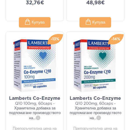
32,76€
48,98€
Купува
Купува
-13%
-14%
Lamberts Co-Enzyme
Lamberts Co-Enzyme
Q10 100mg, 60caps -
Q10 200mg, 60caps -
Хранителна добавка за
Хранителна добавка за
подпомагане производството
подпомагане производството
на
...
i
на
...
i
Препоръчителна цена на
Препоръчителна цена на