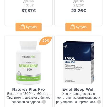
дребно
дребно
40,18€
23,26€
37,37€
23,26€
Купува
Купува
-20%
Natures Plus Pro
Eviol Sleep Well
Berberine 1500mg, 60tabs -
Хранителна добавка с
Хранителна добавка с билков
мелатонин за оптимизиране и
берберин за здраво
...
i
регулиране на нормалната
...
i