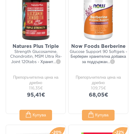
Natures Plus Triple
Now Foods Berberine
Strength Glucosamine,
Glucose Support 90 Softgels -
Chondroitin, MSM Ultra Rx-
Берберин хранителна добавка
Joint 120tabs - Хранит
...
i
за поддържан
...
i
Препоръчителна цена на
Препоръчителна цена на
дребно
дребно
116,35€
109,75€
95,41€
68,05€
Купува
Купува
-20%
-22%