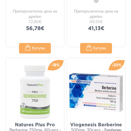
i
Препоръчителна цена на
Препоръчителна цена на
дребно
дребно
72,80€
49,55€
56,78€
41,13€
Купува
Купува
-18%
-20%
Natures Plus Pro
Viogenesis Berberine
Berberine 750mg, 60caps -
500mg, 30caps - Берберин