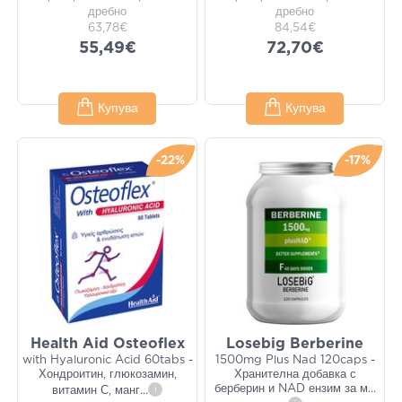
дребно
дребно
63,78€
84,54€
55,49€
72,70€
Купува
Купува
-22%
-17%
Health Aid Osteoflex
Losebig Berberine
with Hyaluronic Acid 60tabs -
1500mg Plus Nad 120caps -
Хондроитин, глюкозамин,
Хранителна добавка с
берберин и NAD ензим за м
...
витамин С, манг
...
i