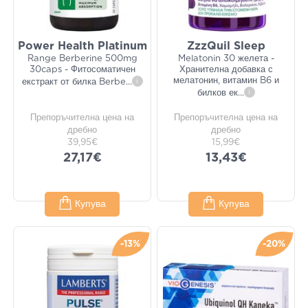
Power Health Platinum
ZzzQuil Sleep
Range Berberine 500mg
Melatonin 30 желета -
30caps - Фитосоматичен
Хранителна добавка с
мелатонин, витамин B6 и
екстракт от билка Berbe
...
i
билков ек
...
i
Препоръчителна цена на
Препоръчителна цена на
дребно
дребно
39,95€
15,99€
27,17€
13,43€
Купува
Купува
-13%
-20%