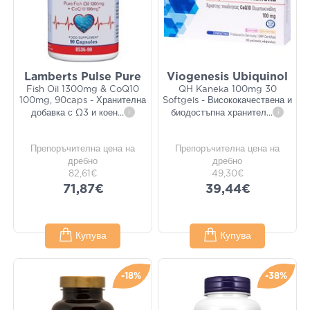
Lamberts Pulse Pure
Viogenesis Ubiquinol
Fish Oil 1300mg & CoQ10
QH Kaneka 100mg 30
100mg, 90caps - Хранителна
Softgels - Висококачествена и
добавка с Ω3 и коен
...
i
биодостъпна хранител
...
i
Препоръчителна цена на
Препоръчителна цена на
дребно
дребно
82,61€
49,30€
71,87€
39,44€
Купува
Купува
-18%
-38%