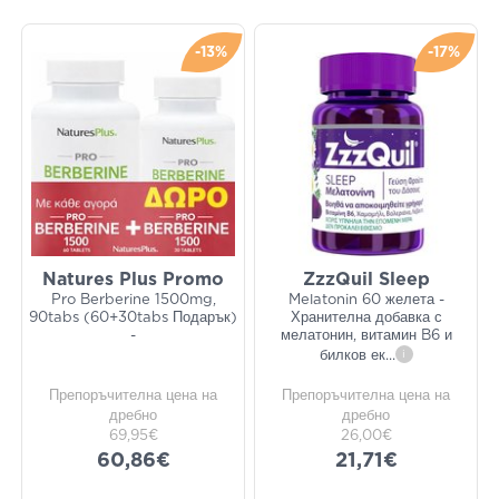
-13%
-17%
Natures Plus Promo
ZzzQuil Sleep
Pro Berberine 1500mg,
Melatonin 60 желета -
90tabs (60+30tabs Подарък)
Хранителна добавка с
-
мелатонин, витамин B6 и
билков ек
...
i
Препоръчителна цена на
Препоръчителна цена на
дребно
дребно
69,95€
26,00€
60,86€
21,71€