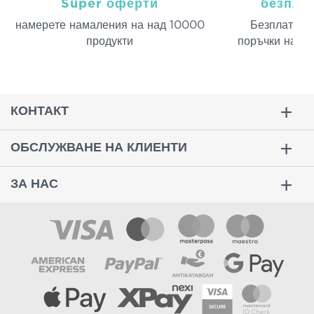
Super оферти
безпла
намерeте намаления на над 10000
Безплатна д
продукти
поръчки над 
КОНТАКТ
ОБСЛУЖВАНЕ НА КЛИЕНТИ
ЗА НАС