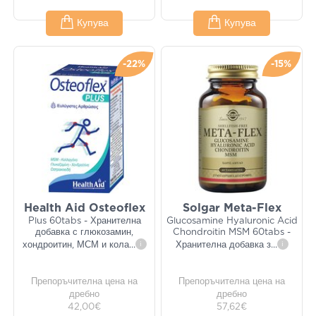
Купува
Купува
-22%
-15%
Health Aid Osteoflex
Solgar Meta-Flex
Plus 60tabs - Хранителна
Glucosamine Hyaluronic Acid
добавка с глюкозамин,
Chondroitin MSM 60tabs -
хондроитин, МСМ и кола
...
i
Хранителна добавка з
...
i
Препоръчителна цена на
Препоръчителна цена на
дребно
дребно
42,00€
57,62€