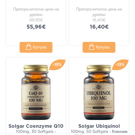
Препоръчителна цена на
Препоръчителна цена на
дребно
дребно
69,95€
16,40€
55,96€
16,40€
Купува
Купува
-13%
-13%
Solgar Coenzyme Q10
Solgar Ubiquinol
100mg, 30 Softgels -
100mg, 50 Softgels - Коензим