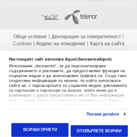
Общи условия
|
Декларация за поверителност
|
Cookies
|
Кодекс на поведение
|
Карта на сайта
Aptekapromahon.com ви информира, че хранителните добавки не
Настоящият сайт използва &quot;бисквитки&quot;
заместват балансираната диета и не са предназначени за
Използваме „бисквитки“, за да персонализираме
профилактика, лечение или лечение на човешки заболявания.
съдържанието и рекламите, да предоставяме функции на
Консултирайте се с Вашия лекар, ако сте бременна, кърмите,
социални медии и да анализираме трафика си. Също така
приемате лекарства или имате някакви здравословни проблеми,
споделяме информация за начина, по който използвате
преди да използвате някаква хранителна добавка. Непрекъснато се
сайта ни, с партньорските си социални медии, рекламните
стремим да ви предоставяме точна и валидна информация. Ако
си партньори и партньори за анализ, които може да я
имате някакви въпроси или коментари относно тях, моля свържете
комбинират с друга предоставена им от Вас информация
се с нас.
или с такава, която са събрали от ползването от Ваша
страна на услугите им. Ако продължите да използвате
Copyright
©
2012-2026 - All rights Reserved.
нашия уебсайт, вие се съгласявате с използването на
Покажи детайли
бисквитки.
Aptekapromahon.com eBusinessTeam • Website by
Повече информация за бисквитките можете да намерите
24lc.gr
тук
.
ВСИЧКИ ПРИЕТИ
ОТХВЪРЛЕТЕ ВСИЧКИ