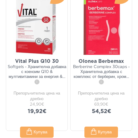
Vital Plus Q10 30
Olonea Berbemax
Softgels - Хранителна добавка
Berberine Complex 30caps -
с коензим Q10 &
Хранителна добавка с
мултивитамини за енергия &
...
комплекс от берберин, хром
...
i
i
Препоръчителна цена на
Препоръчителна цена на
дребно
дребно
24,90€
69,90€
19,92€
54,52€
Купува
Купува