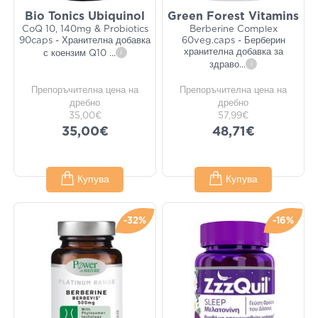
Bio Tonics Ubiquinol
Green Forest Vitamins
CoQ 10, 140mg & Probiotics
Berberine Complex
90caps - Хранителна добавка
60veg.caps - Берберин
хранителна добавка за
с коензим Q10
...
i
здраво
...
i
Препоръчителна цена на
Препоръчителна цена на
дребно
дребно
35,00€
57,99€
35,00€
48,71€
Купува
Купува
-32%
-16%