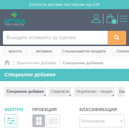
Безплатна доставка
при поръчки над 62€
0
красота
витамини
Слънцезащитни продукти
Сезонн
Хранителни добавки
Специални добавки
Специални добавки
Специални добавки
Cпортисти
Vegetarian - Vegan
Билк
ФИЛТРИ
ПРОЕКЦИЯ
КЛАСИФИКАЦИЯ
Популярни