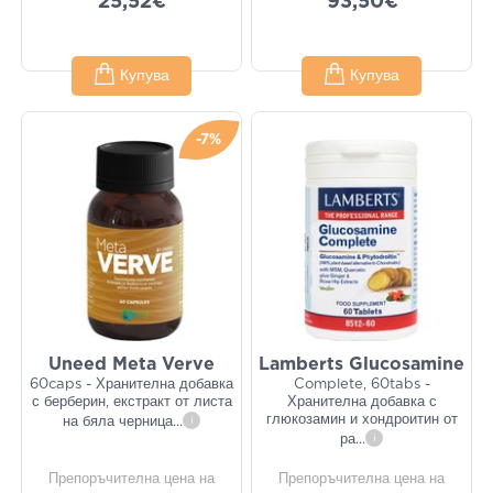
25,52€
93,50€
Купува
Купува
-7%
Uneed Meta Verve
Lamberts Glucosamine
60caps - Хранителна добавка
Complete, 60tabs -
с берберин, екстракт от листа
Хранителна добавка с
глюкозамин и хондроитин от
на бяла черница
...
i
ра
...
i
Препоръчителна цена на
Препоръчителна цена на