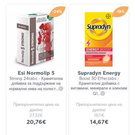
-24%
-19%
Esi Normolip 5
Supradyn Energy
Strong 24tabs - Хранителна
Boost 30 Effer.tabs -
добавка за поддържане на
Хранителна добавка с
витамини, минерали и коензим
нормални нива на холест
...
i
Q1
...
i
Препоръчителна цена на
Препоръчителна цена на
дребно
дребно
27,32€
18,11€
20,76€
14,67€