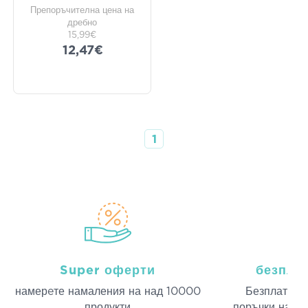
Препоръчителна цена на
дребно
15,99€
12,47€
1
Super оферти
безпла
намерeте намаления на над 10000
Безплатна д
продукти
поръчки над 