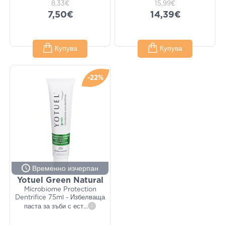
8,33€
15,99€
7,50€
14,39€
Купува
Купува
-22%
Временно изчерпан
Yotuel Green Natural
Microbiome Protection
Dentrifice 75ml - Избелваща
паста за зъби с ест
...
i