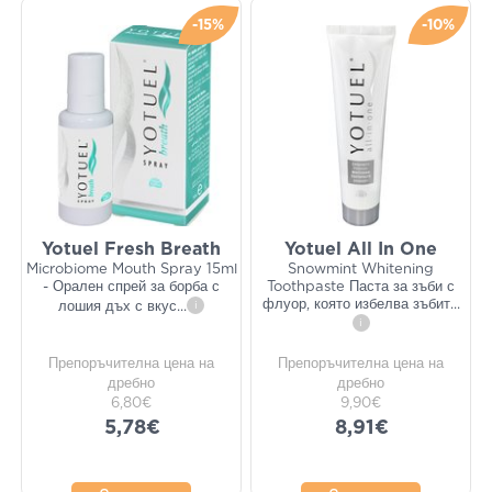
-15%
-10%
Yotuel Fresh Breath
Yotuel All In One
Microbiome Mouth Spray 15ml
Snowmint Whitening
- Орален спрей за борба с
Toothpaste Паста за зъби с
флуор, която избелва зъбит
...
лошия дъх с вкус
...
i
i
Препоръчителна цена на
Препоръчителна цена на
дребно
дребно
6,80€
9,90€
5,78€
8,91€