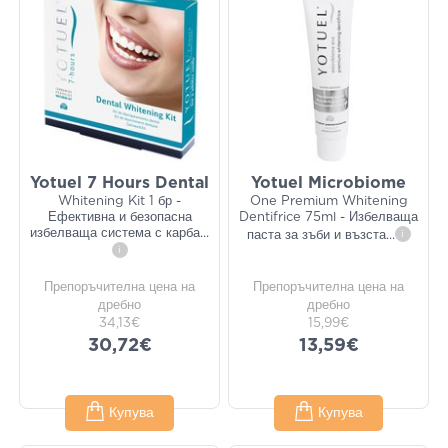
Yotuel 7 Hours Dental
Yotuel Microbiome
Whitening Kit 1 бр -
One Premium Whitening
Ефективна и безопасна
Dentifrice 75ml - Избелваща
избелваща система с карба
...
паста за зъби и възста
...
i
i
Препоръчителна цена на
Препоръчителна цена на
дребно
дребно
34,13€
15,99€
30,72€
13,59€
Купува
Купува