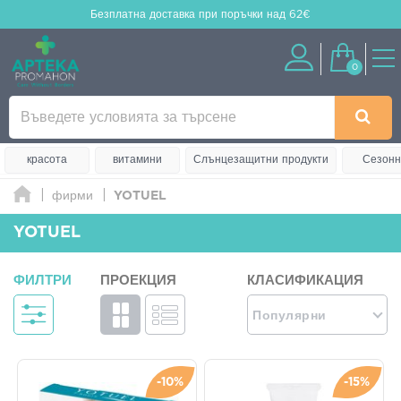
Безплатна доставка
при поръчки над 62€
0
красота
витамини
Слънцезащитни продукти
Сезонн
фирми
YOTUEL
YOTUEL
ФИЛТРИ
ПРОЕКЦИЯ
КЛАСИФИКАЦИЯ
Популярни
-10%
-15%