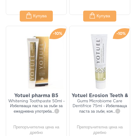
Купува
Купува
-10%
-10%
Yotuel pharma B5
Yotuel Erosion Teeth &
Whitening Toothpaste 50ml -
Gums Microbiome Care
Избелваща паста за зъби за
Dentifrice 75ml - Избелваща
ежедневна употреба
...
i
паста за зъби, коя
...
i
Препоръчителна цена на
Препоръчителна цена на
дребно
дребно