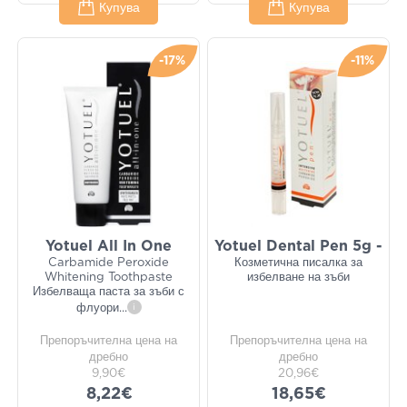
Купува
Купува
-17%
-11%
Yotuel All In One
Yotuel Dental Pen 5g -
Carbamide Peroxide
Козметична писалка за
Whitening Toothpaste
избелване на зъби
Избелваща паста за зъби с
флуори
...
i
Препоръчителна цена на
Препоръчителна цена на
дребно
дребно
9,90€
20,96€
8,22€
18,65€