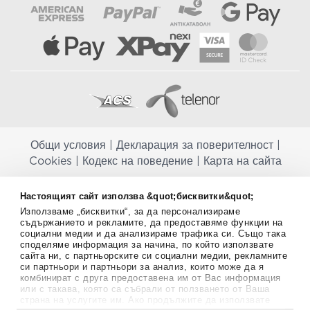
Общи условия
|
Декларация за поверителност
|
Cookies
|
Кодекс на поведение
|
Карта на сайта
Aptekapromahon.com ви информира, че хранителните добавки не
Настоящият сайт използва &quot;бисквитки&quot;
заместват балансираната диета и не са предназначени за
Използваме „бисквитки“, за да персонализираме
профилактика, лечение или лечение на човешки заболявания.
съдържанието и рекламите, да предоставяме функции на
Консултирайте се с Вашия лекар, ако сте бременна, кърмите,
социални медии и да анализираме трафика си. Също така
приемате лекарства или имате някакви здравословни проблеми,
споделяме информация за начина, по който използвате
преди да използвате някаква хранителна добавка. Непрекъснато се
сайта ни, с партньорските си социални медии, рекламните
стремим да ви предоставяме точна и валидна информация. Ако
си партньори и партньори за анализ, които може да я
имате някакви въпроси или коментари относно тях, моля свържете
комбинират с друга предоставена им от Вас информация
се с нас.
или с такава, която са събрали от ползването от Ваша
страна на услугите им. Ако продължите да използвате