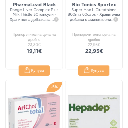
PharmaLead Black
Bio Tonics Sportex
Range Liver Complex Plus
Super Max L-Glutathione
Milk Thistle 30 капсули -
800mg 60caps - Хранителна
Хранителна добавка за
...
i
добавка с аминокисели
...
i
Препоръчителна цена на
Препоръчителна цена на
дребно
дребно
23,30€
22,95€
19,11€
22,95€
Купува
Купува
-5%