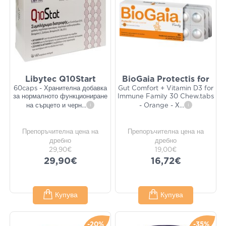
Libytec Q10Start
BioGaia Protectis for
60caps - Хранителна добавка
Gut Comfort + Vitamin D3 for
за нормалното функциониране
Immune Family 30 Chew.tabs
на сърцето и черн
...
i
- Orange - Х
...
i
Препоръчителна цена на
Препоръчителна цена на
дребно
дребно
29,90€
19,00€
29,90€
16,72€
Купува
Купува
-20%
-35%