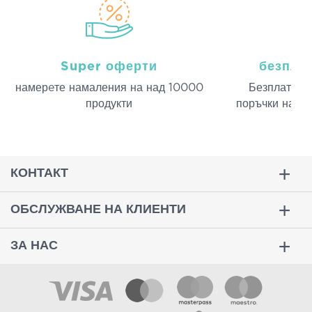
Super оферти
безпла
намерeте намаления на над 10000
Безплатна д
продукти
поръчки над 
КОНТАКТ
ОБСЛУЖВАНЕ НА КЛИЕНТИ
ЗА НАС