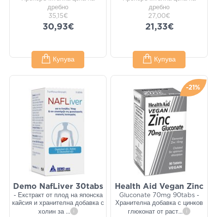
дребно
дребно
35,15€
27,00€
30,93€
21,33€
Купува
Купува
-21%
Demo NafLiver 30tabs
Health Aid Vegan Zinc
- Екстракт от плод на японска
Gluconate 70mg 90tabs -
кайсия и хранителна добавка с
Хранителна добавка с цинков
холин за
...
i
глюконат от раст
...
i