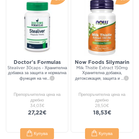
Doctor's Formulas
Now Foods Silymarin
Stealiver 30caps - Хранителна
Milk Thistle Extract 150mg
добавка за защита и нормална
Хранителна добавка,
функция на че
...
i
детоксикация, защита и
...
i
Препоръчителна цена на
Препоръчителна цена на
дребно
дребно
34,03€
28,50€
27,22€
18,53€
Купува
Купува