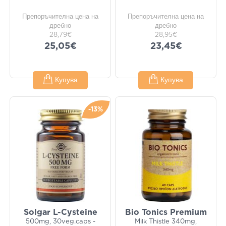
Препоръчителна цена на
Препоръчителна цена на
дребно
дребно
28,79€
28,95€
25,05€
23,45€
Купува
Купува
-13%
Solgar L-Cysteine
Bio Tonics Premium
500mg, 30veg.caps -
Milk Thistle 340mg,