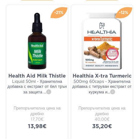
-21%
-12%
Health Aid Milk Thistle
Healthia X-tra Turmeric
Liquid 50ml - Хранителна
500mg 60caps - Хранителна
добавка с екстракт от бял трън
добавка с титруван екстракт от
за защита
...
i
куркума и
...
i
Препоръчителна цена на
Препоръчителна цена на
дребно
дребно
17,70€
40,00€
13,98€
35,20€