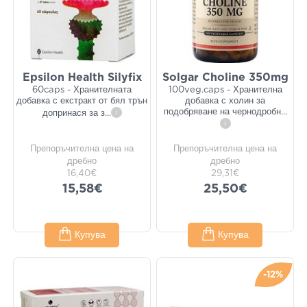
Epsilon Health Silyfix
Solgar Choline 350mg
60caps - Хранителната
100veg.caps - Хранителна
добавка с екстракт от бял трън
добавка с холин за
подобряване на чернодробн
...
допринася за з
...
i
i
Препоръчителна цена на
Препоръчителна цена на
дребно
дребно
16,40€
29,31€
15,58€
25,50€
Купува
Купува
-12%