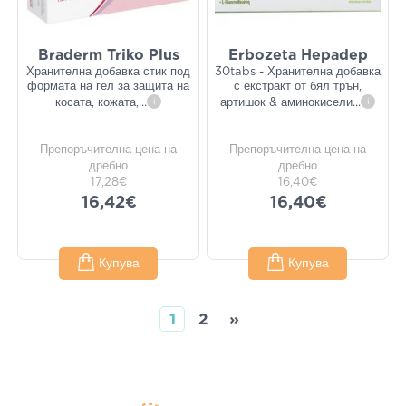
Braderm Triko Plus
Erbozeta Hepadep
Хранителна добавка стик под
30tabs - Хранителна добавка
формата на гел за защита на
с екстракт от бял трън,
косата, кожата,
...
i
артишок & аминокисели
...
i
Препоръчителна цена на
Препоръчителна цена на
дребно
дребно
17,28€
16,40€
16,42€
16,40€
Купува
Купува
1
2
»