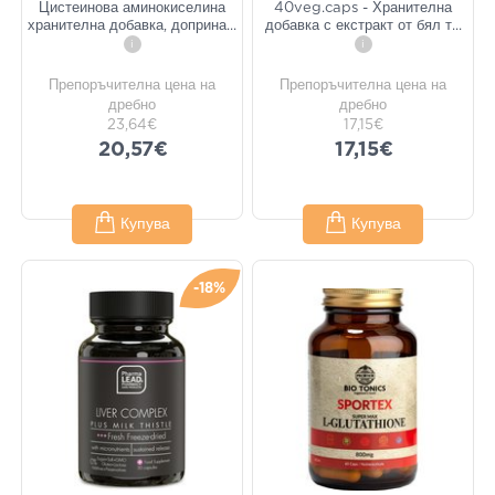
Цистеинова аминокиселина
40veg.caps - Хранителна
хранителна добавка, доприна
...
добавка с екстракт от бял т
...
i
i
Препоръчителна цена на
Препоръчителна цена на
дребно
дребно
23,64€
17,15€
20,57€
17,15€
Купува
Купува
-18%