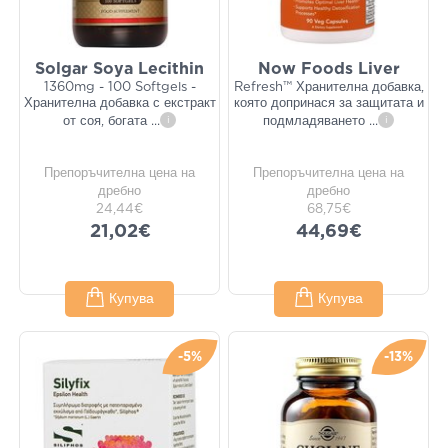
Solgar Soya Lecithin
Now Foods Liver
1360mg - 100 Softgels -
Refresh™ Хранителна добавка,
Хранителна добавка с екстракт
която допринася за защитата и
от соя, богата
...
i
подмладяването
...
i
Препоръчителна цена на
Препоръчителна цена на
дребно
дребно
24,44€
68,75€
21,02€
44,69€
Купува
Купува
-5%
-13%