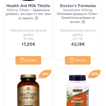
Health Aid Milk Thistle
Doctor's Formulas
500mg 30tabs - Хранителна
Glutathione 450mg
добавка с екстракт от бял трън
Липозомна формула 150мл -
Хранителна добавка за
за защита
...
i
антиок
...
i
Препоръчителна цена на
Препоръчителна цена на
дребно
дребно
21,50€
52,73€
17,20€
42,18€
Купува
Купува
-14%
-35%