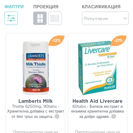
ФИЛТРИ
ПРОЕКЦИЯ
КЛАСИФИКАЦИЯ
Популярни
-12%
-21%
Lamberts Milk
Health Aid Livercare
Thistle 6250mg, 90tabs -
60tabs - Билков екстракт и
Хранителна добавка с екстракт
ензимна хранителна добавка
от бял трън за защита
...
i
за добро здраве
...
i
Препоръчителна цена на
Препоръчителна цена на