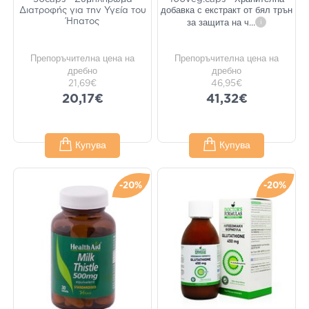
Διατροφής για την Υγεία του
добавка с екстракт от бял трън
Ήπατος
за защита на ч
...
i
Препоръчителна цена на
Препоръчителна цена на
дребно
дребно
21,69€
46,95€
20,17€
41,32€
Купува
Купува
-20%
-20%