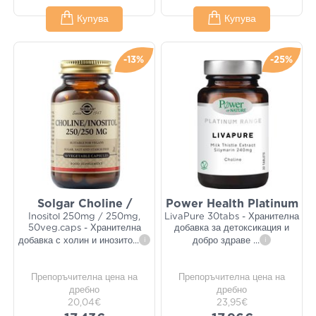
Купува
Купува
-13%
-25%
Solgar Choline /
Power Health Platinum
Inositol 250mg / 250mg,
LivaPure 30tabs - Хранителна
50veg.caps - Хранителна
добавка за детоксикация и
добавка с холин и инозито
...
i
добро здраве
...
i
Препоръчителна цена на
Препоръчителна цена на
дребно
дребно
20,04€
23,95€