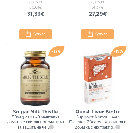
дребно
дребно
36,01€
31,37€
31,33€
27,29€
Купува
Купува
-13%
-19%
Solgar Milk Thistle
Quest Liver Biotix
50veg.caps - Хранителна
Supports Normal Liver
добавка с екстракт от бял трън
Function 30caps - Хранителна
за защита на че
...
i
добавка с екстракт о
...
i