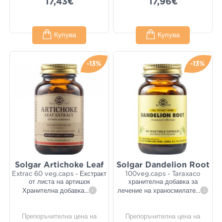
17,43€
17,96€
Купува
Купува
-13%
-13%
Solgar Artichoke Leaf
Solgar Dandelion Root
Extrac 60 veg.caps - Екстракт
100veg.caps - Taraxaco
от листа на артишок
хранителна добавка за
Хранителна добавка
...
i
лечение на храносмилате
...
i
Препоръчителна цена на
Препоръчителна цена на