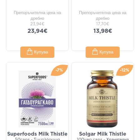
Препоръчителна цена на
Препоръчителна цена на
дребно
дребно
23,94€
17,70€
23,94€
13,98€
Купува
Купува
-7%
-12%
Superfoods Milk Thistle
Solgar Milk Thistle
50caps - Συμπλήρωμα
100veg.caps - Хранителна