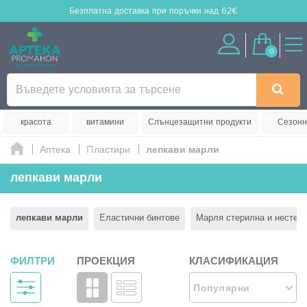
Безплатна доставка
при поръчки над 62€
0
красота
витамини
Слънцезащитни продукти
Сезонн
Аптека
Πластири
лепкави марли
лепкави марли
лепкави марли
Eластични бинтове
Марля стерилна и нестер
ФИЛТРИ
ПРОЕКЦИЯ
КЛАСИФИКАЦИЯ
Популярни