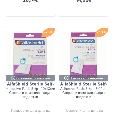
26,14€
14,62€
-25%
-30%
Временно изчерпан
Временно изчерпан
AlfaShield Sterile Self-
AlfaShield Sterile Self-
Adhesive Pads 5 бр - 10x10cm
Adhesive Pads 5 бр - 8x12cm
- Стерилни самозалепващи се
- Стерилни самозалепващи се
подложки
подложки
Препоръчителна цена на
Препоръчителна цена на