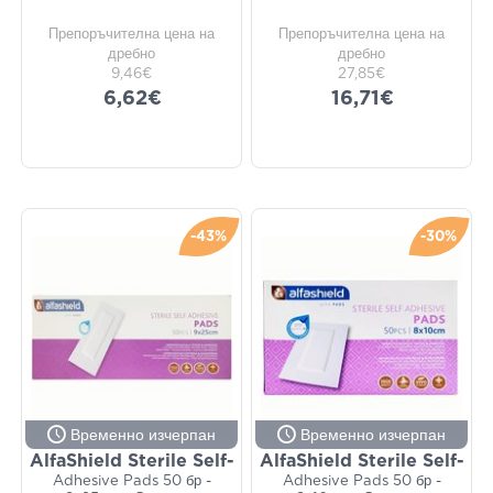
Препоръчителна цена на
Препоръчителна цена на
дребно
дребно
9,46€
27,85€
6,62€
16,71€
-43%
-30%
Временно изчерпан
Временно изчерпан
AlfaShield Sterile Self-
AlfaShield Sterile Self-
Adhesive Pads 50 бр -
Adhesive Pads 50 бр -