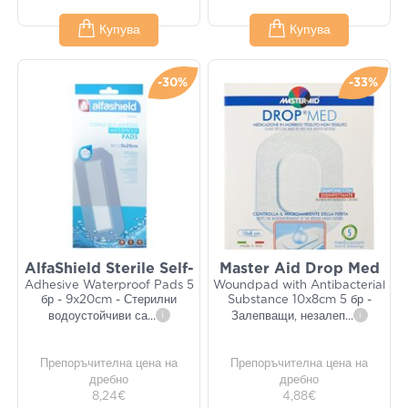
Купува
Купува
-30%
-33%
AlfaShield Sterile Self-
Master Aid Drop Med
Adhesive Waterproof Pads 5
Woundpad with Antibacterial
бр - 9x20cm - Стерилни
Substance 10x8cm 5 бр -
водоустойчиви са
...
i
Залепващи, незалеп
...
i
Препоръчителна цена на
Препоръчителна цена на
дребно
дребно
8,24€
4,88€