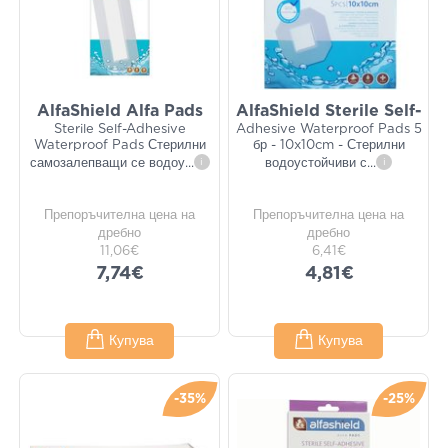
AlfaShield Alfa Pads
AlfaShield Sterile Self-
Sterile Self-Adhesive
Adhesive Waterproof Pads 5
Waterproof Pads Стерилни
бр - 10x10cm - Стерилни
самозалепващи се водоу
...
i
водоустойчиви с
...
i
Препоръчителна цена на
Препоръчителна цена на
дребно
дребно
11,06€
6,41€
7,74€
4,81€
Купува
Купува
-35%
-25%