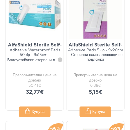
AlfaShield Sterile Self-
AlfaShield Sterile Self-
Adhesive Waterproof Pads
Adhesive Pads 5 бр - 9x20cm
50 бр - 9x15cm -
- Стерилни самозалепващи се
подложки
Водоустойчиви стерилни л
...
i
Препоръчителна цена на
Препоръчителна цена на
дребно
дребно
50,41€
6,86€
32,77€
5,15€
Купува
Купува
-36%
-35%