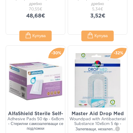
дребно
дребно
70,55€
5,34€
48,68€
3,52€
Купува
Купува
-30%
-32%
AlfaShield Sterile Self-
Master Aid Drop Med
Adhesive Pads 50 бр - 6x8cm
Woundpad with Antibacterial
- Стерилни самозалепващи се
Substance 10x6cm 5 бр -
подложки
Залепващи, незалеп
...
i