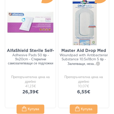
AlfaShield Sterile Self-
Master Aid Drop Med
Adhesive Pads 50 бр -
Woundpad with Antibacterial
9x20cm - Стерилни
Substance 10.5x18cm 5 бр -
самозалепващи се подложки
Залепващи, неза
...
i
Препоръчителна цена на
Препоръчителна цена на
дребно
дребно
41,23€
10,07€
26,39€
6,55€
Купува
Купува