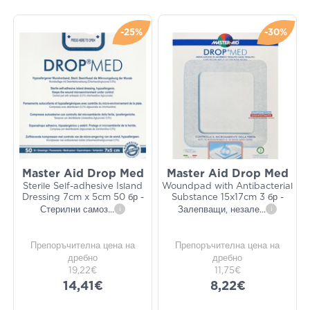
-25%
-30%
Master Aid Drop Med
Master Aid Drop Med
Sterile Self-adhesive Island
Woundpad with Antibacterial
Dressing 7cm x 5cm 50 бр -
Substance 15x17cm 3 бр -
Стерилни самоз
...
i
Залепващи, незале
...
i
Препоръчителна цена на
Препоръчителна цена на
дребно
дребно
19,22€
11,75€
14,41€
8,22€