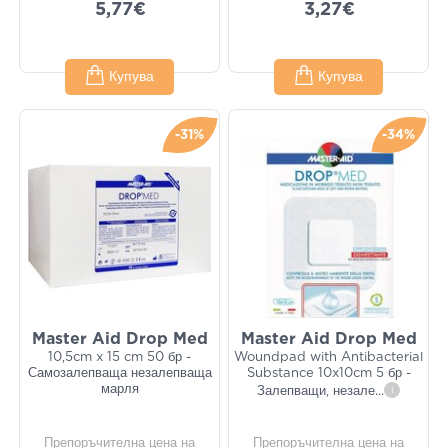
5,77€
3,27€
Купува
Купува
-31%
-34%
Master Aid Drop Med
Master Aid Drop Med
10,5cm x 15 cm 50 бр -
Woundpad with Antibacterial
Самозалепваща незалепваща
Substance 10x10cm 5 бр -
марля
Залепващи, незале
...
i
Препоръчителна цена на
Препоръчителна цена на