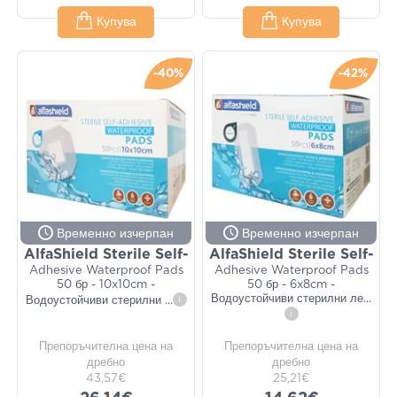
Купува
Купува
-40%
-42%
Временно изчерпан
Временно изчерпан
AlfaShield Sterile Self-
AlfaShield Sterile Self-
Adhesive Waterproof Pads
Adhesive Waterproof Pads
50 бр - 10x10cm -
50 бр - 6x8cm -
Водоустойчиви стерилни ле
...
Водоустойчиви стерилни
...
i
i
Препоръчителна цена на
Препоръчителна цена на
дребно
дребно
43,57€
25,21€