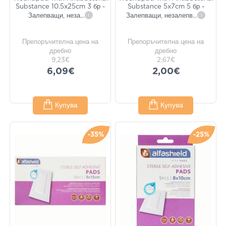
Substance 10.5x25cm 3 бр -
Substance 5x7cm 5 бр -
Залепващи, неза
...
i
Залепващи, незалепв
...
i
Препоръчителна цена на
Препоръчителна цена на
дребно
дребно
9,23€
2,67€
6,09€
2,00€
Купува
Купува
-35%
-25%