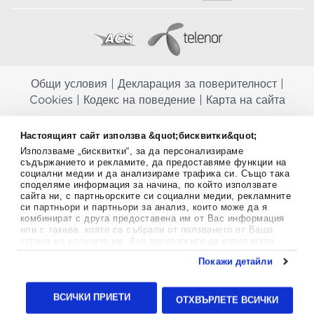
Общи условия
|
Декларация за поверителност
|
Cookies
|
Кодекс на поведение
|
Карта на сайта
Aptekapromahon.com ви информира, че хранителните добавки не
Настоящият сайт използва &quot;бисквитки&quot;
заместват балансираната диета и не са предназначени за
Използваме „бисквитки“, за да персонализираме
профилактика, лечение или лечение на човешки заболявания.
съдържанието и рекламите, да предоставяме функции на
Консултирайте се с Вашия лекар, ако сте бременна, кърмите,
социални медии и да анализираме трафика си. Също така
приемате лекарства или имате някакви здравословни проблеми,
споделяме информация за начина, по който използвате
преди да използвате някаква хранителна добавка. Непрекъснато се
сайта ни, с партньорските си социални медии, рекламните
стремим да ви предоставяме точна и валидна информация. Ако
си партньори и партньори за анализ, които може да я
имате някакви въпроси или коментари относно тях, моля свържете
комбинират с друга предоставена им от Вас информация
се с нас.
или с такава, която са събрали от ползването от Ваша
страна на услугите им. Ако продължите да използвате
Copyright
©
2012-2026 - All rights Reserved.
нашия уебсайт, вие се съгласявате с използването на
Покажи детайли
бисквитки.
Aptekapromahon.com eBusinessTeam • Website by
Повече информация за бисквитките можете да намерите
24lc.gr
тук
.
ВСИЧКИ ПРИЕТИ
ОТХВЪРЛЕТЕ ВСИЧКИ