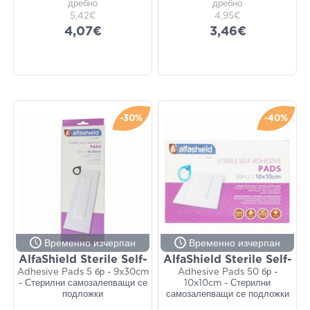
дребно
дребно
5,42€
4,95€
4,07€
3,46€
-30%
-40%
Временно изчерпан
Временно изчерпан
AlfaShield Sterile Self-
AlfaShield Sterile Self-
Adhesive Pads 5 бр - 9x30cm
Adhesive Pads 50 бр -
- Стерилни самозалепващи се
10x10cm - Стерилни
подложки
самозалепващи се подложки