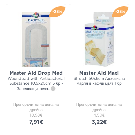
-28%
-28%
Master Aid Drop Med
Master Aid Maxi
Woundpad with Antibacterial
Stretch 50x6cm Адхезивна
Substance 10.5x20cm 5 бр -
марля в кафяв цвят 1 бр
Залепващи, неза
...
i
Препоръчителна цена на
Препоръчителна цена на
дребно
дребно
10,98€
4,50€
7,91€
3,22€