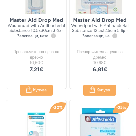
Master Aid Drop Med
Master Aid Drop Med
Woundpad with Antibacterial
Woundpad with Antibacterial
Substance 10.5x30cm 3 бр -
Substance 12.5x12.5cm 5 бр -
Залепващи, неза
...
i
Залепващи, не
...
i
Препоръчителна цена на
Препоръчителна цена на
дребно
дребно
10,60€
10,98€
7,21€
6,81€
Купува
Купува
-30%
-25%