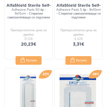
AlfaShield Sterile Self-
AlfaShield Sterile Self-
Adhesive Pads 50 бр -
Adhesive Pads 5 бр - 8x10cm
9x15cm - Стерилни
- Стерилни самозалепващи се
самозалепващи се подложки
подложки
Препоръчителна цена на
Препоръчителна цена на
дребно
дребно
31,12€
4,42€
20,23€
3,31€
Купува
Купува
-32%
-38%