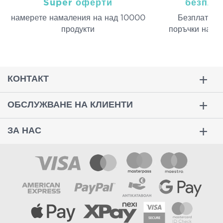
Super оферти
безпла
намерeте намаления на над 10000
Безплатна д
продукти
поръчки над 
КОНТАКТ
ОБСЛУЖВАНЕ НА КЛИЕНТИ
ЗА НАС