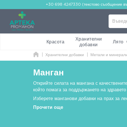
+30 698 4247330 (текстово съобщение в
Хранителни
Красота
Лято
добавки
Хранителни добавки
Метали и минерал
Манган
Открийте силата на мангана с качественит
който помага за поддържането на здравето 
Изберете манганови добавки на прах за л
Прочети още