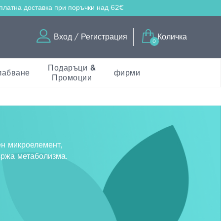
платна доставка
при поръчки над 62€
Вход / Регистрация
Количка
0
Подаръци &
лабване
фирми
Промоции
ен микроелемент,
държа метаболизма.