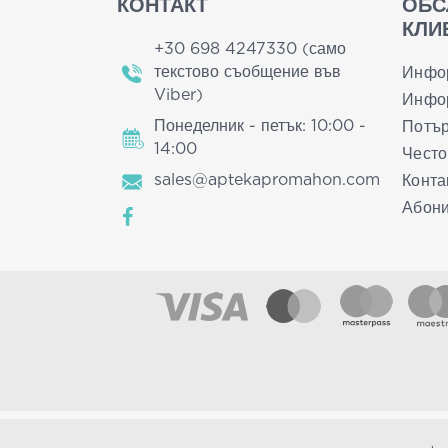
КОНТАКТ
ОБС
КЛИ
+30 698 4247330 (само
текстово съобщение във
Инфо
Viber)
Инфор
Понеделник - петък: 10:00 -
Потър
14:00
Често
sales@aptekapromahon.com
Конта
Абони