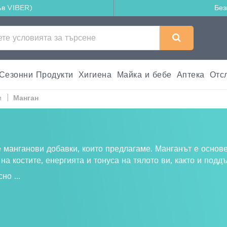
ъв VIBER)
Без
Сезонни Продукти
Хигиена
Майка и бебе
Аптека
Отс
и
Манган
е манганови добавки, които предлагаме. Манганът е основ
на костите, енергията и тонуса на тялото ви, както и под
есно
...