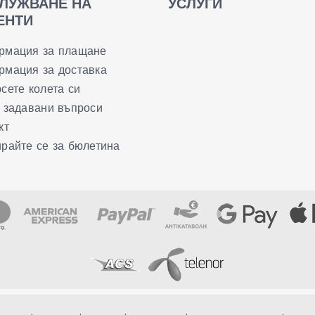
ЛУЖВАНЕ НА
УСЛУГИ
ЕНТИ
рмация за плащане
мация за доставка
сете колета си
 задавани въпроси
кт
райте се за бюлетина