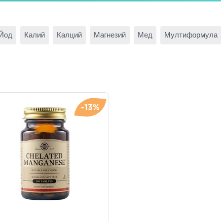
Йод
Калий
Калций
Магнезий
Мед
Мултиформула
-13%