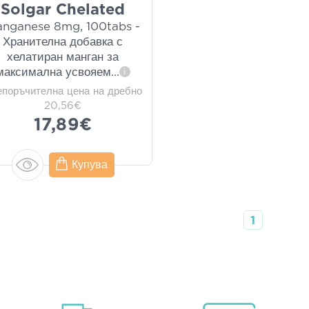
Solgar Chelated
nganese 8mg, 100tabs -
Хранителна добавка с
хелатиран манган за
максимална усвояем
...
i
епоръчителна цена на дребно
20,56€
17,89€
Купува
1