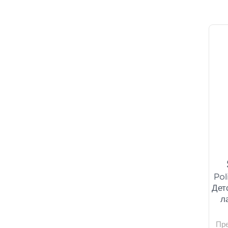
Pol
Дет
л
Пр