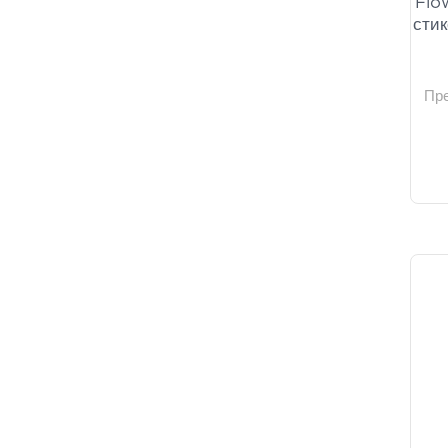
Flo
стик
Пр