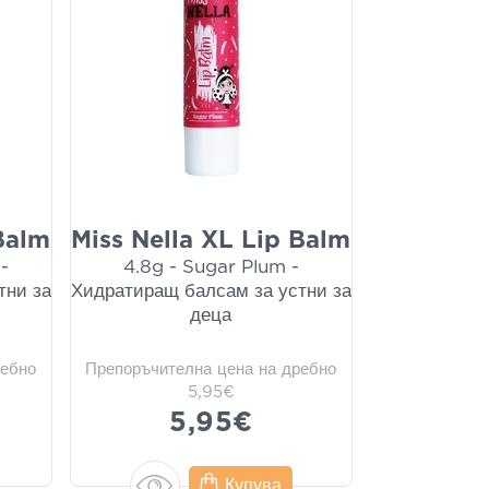
Balm
Miss Nella XL Lip Balm
-
4.8g - Sugar Plum -
тни за
Хидратиращ балсам за устни за
деца
ребно
Препоръчителна цена на дребно
5,95€
5,95€
Купува