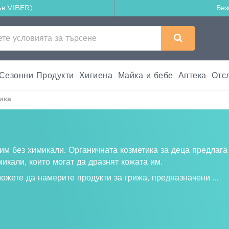
ъв VIBER)
Без
Сезонни Продукти
Хигиена
Майка и бебе
Аптека
Отс
ика
рим без химикали. Органичната козметика за деца предлага
микали, които могат да дразнят кожата им.
можете да намерите продукти за грижа, предназначени
...