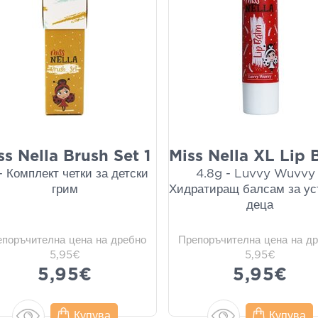
ss Nella Brush Set 1
Miss Nella XL Lip 
- Комплект четки за детски
4.8g - Luvvy Wuvvy 
грим
Хидратиращ балсам за ус
деца
епоръчителна цена на дребно
Препоръчителна цена на д
5,95€
5,95€
5,95€
5,95€
Купува
Купува