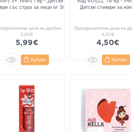
wers 3+ Years 1 бр - Детски
Код 60522, 78 бр - Pet
ери със страз за лице от 3г
Детски стикери за нок
епоръчителна цена на дребно
Препоръчителна цена на д
5,99€
4,50€
5,99€
4,50€
Купува
Купува