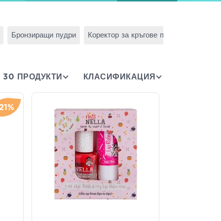
Бронзиращи пудри
Коректор за кръгове под очите
Мол
30 ПРОДУКТИ
КЛАСИФИКАЦИЯ
-21%