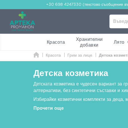
+30 698 4247330 (текстово съобщение в
Хранителни
Красота
Лято
добавки
Красота
Грим за лице
Детска козмет
Детска козметика
Детската козметика е чудесен вариант за г
алтернативи, без синтетични съставки и хи
Избирайки козметични комплекти за деца, 
Прочети още