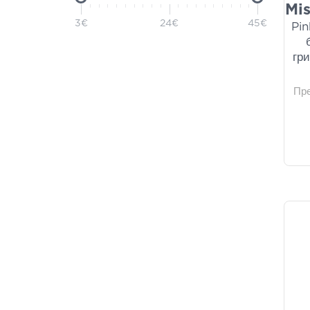
Mis
3€
24€
45€
Pin
гр
Пр