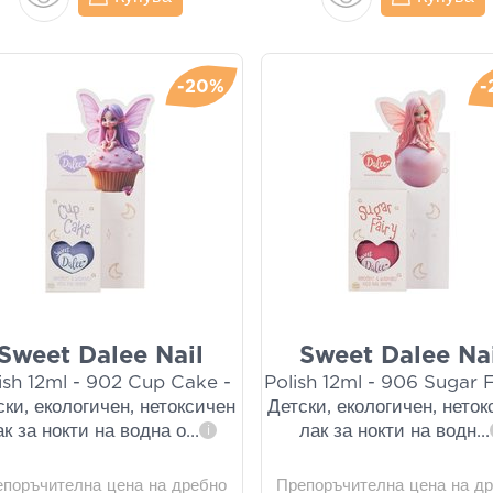
-20%
-
Sweet Dalee Nail
Sweet Dalee Na
ish 12ml - 902 Cup Cake -
Polish 12ml - 906 Sugar F
ски, екологичен, нетоксичен
Детски, екологичен, нето
ак за нокти на водна о
...
лак за нокти на водн
...
i
епоръчителна цена на дребно
Препоръчителна цена на д