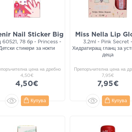
nir Nail Sticker Big
Miss Nella Lip Gl
 60521, 78 бр - Princess -
3.2ml - Pink Secret 
Детски стикери за нокти
Хидратиращ гланц за уст
деца
епоръчителна цена на дребно
Препоръчителна цена на д
4,50€
7,95€
4,50€
7,95€
Купува
Купува