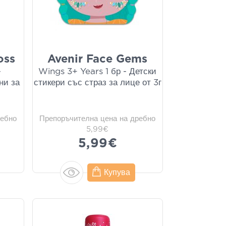
oss
Avenir Face Gems
-
Wings 3+ Years 1 бр - Детски
ни за
стикери със страз за лице от 3г
ребно
Препоръчителна цена на дребно
5,99€
5,99€
Купува