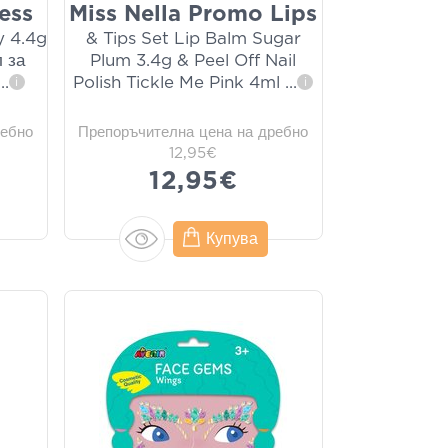
ess
Miss Nella Promo Lips
y 4.4g
& Tips Set Lip Balm Sugar
 за
Plum 3.4g & Peel Off Nail
...
Polish Tickle Me Pink 4ml
...
i
i
ребно
Препоръчителна цена на дребно
12,95€
12,95€
Купува