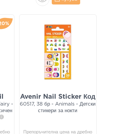
20%
il
Avenir Nail Sticker Код
airy -
60517, 38 бр - Animals - Детски
ксичен
стикери за нокти
i
ребно
Препоръчителна цена на дребно