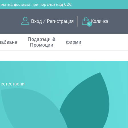
платна доставка
при поръчки над 62€
Вход / Регистрация
Количка
0
Подаръци &
лабване
фирми
Промоции
 естествени