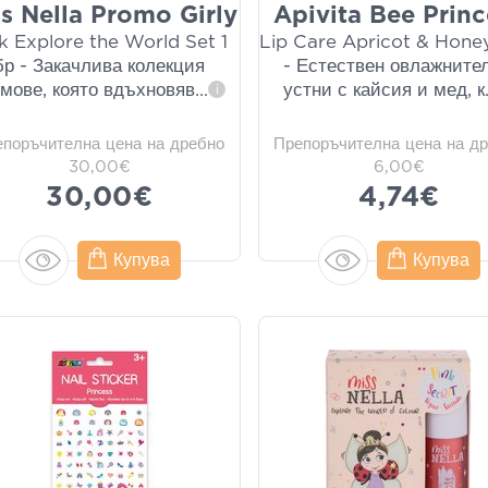
s Nella Promo Girly
Apivita Bee Princ
k Explore the World Set 1
Lip Care Apricot & Hone
бр - Закачлива колекция
- Естествен овлажнител
имове, която вдъхновяв
...
устни с кайсия и мед, к
i
епоръчителна цена на дребно
Препоръчителна цена на д
30,00€
6,00€
30,00€
4,74€
Купува
Купува