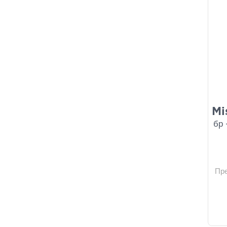
Mi
бр 
Пр