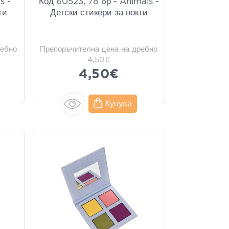
s -
Код 60523, 78 бр - Animals -
ти
Детски стикери за нокти
ребно
Препоръчителна цена на дребно
4,50€
4,50€
Купува