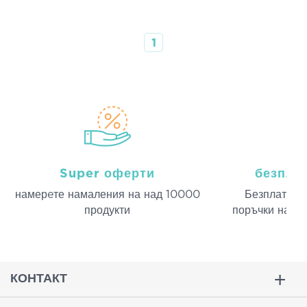
1
Super оферти
безпла
намерeте намаления на над 10000
Безплатна д
продукти
поръчки над 
КОНТАКТ