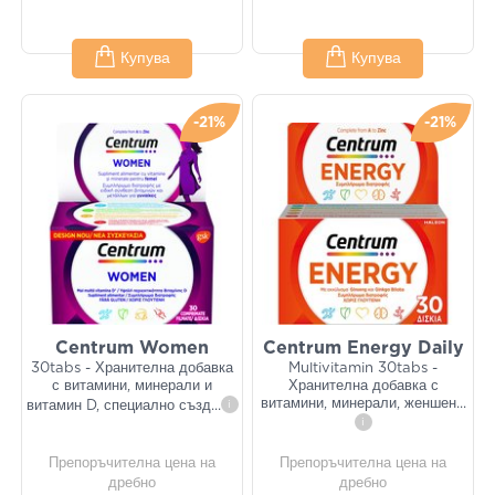
Купува
Купува
-21%
-21%
Centrum Women
Centrum Energy Daily
30tabs - Хранителна добавка
Multivitamin 30tabs -
с витамини, минерали и
Хранителна добавка с
витамини, минерали, женшен
...
витамин D, специално създ
...
i
i
Препоръчителна цена на
Препоръчителна цена на
дребно
дребно