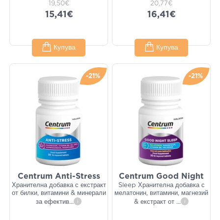
19,50€
20,77€
15,41€
16,41€
Купува
Купува
-21%
-21%
Centrum Anti-Stress
Centrum Good Night
Хранителна добавка с екстракт
Sleep Хранителна добавка с
от билки, витамини & минерали
мелатонин, витамини, магнезий
за ефектив
...
i
& екстракт от
...
i