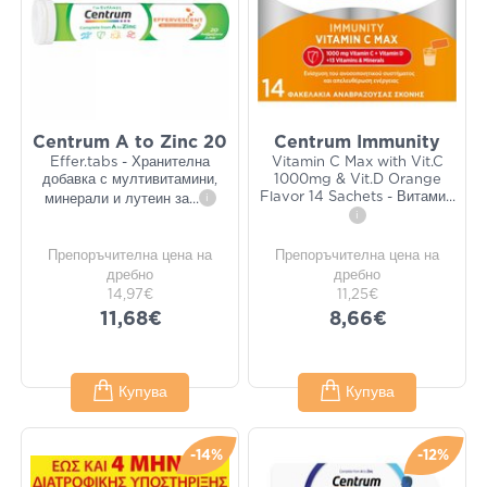
Centrum A to Zinc 20
Centrum Immunity
Effer.tabs - Хранителна
Vitamin C Max with Vit.C
добавка с мултивитамини,
1000mg & Vit.D Orange
Flavor 14 Sachets - Витами
...
минерали и лутеин за
...
i
i
Препоръчителна цена на
Препоръчителна цена на
дребно
дребно
14,97€
11,25€
11,68€
8,66€
Купува
Купува
-14%
-12%