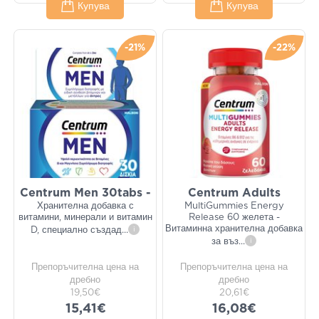
Купува
Купува
-21%
-22%
Centrum Men 30tabs -
Centrum Adults
Хранителна добавка с
MultiGummies Energy
витамини, минерали и витамин
Release 60 желета -
Витаминна хранителна добавка
D, специално създад
...
i
за въз
...
i
Препоръчителна цена на
Препоръчителна цена на
дребно
дребно
19,50€
20,61€
15,41€
16,08€