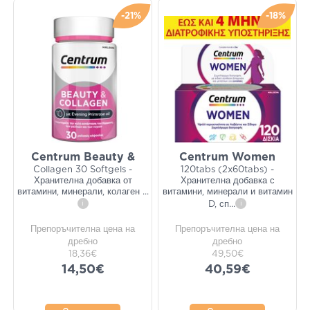
-21%
-18%
Centrum Beauty &
Centrum Women
Collagen 30 Softgels -
120tabs (2x60tabs) -
Хранителна добавка от
Хранителна добавка с
витамини, минерали, колаген
...
витамини, минерали и витамин
i
D, сп
...
i
Препоръчителна цена на
Препоръчителна цена на
дребно
дребно
18,36€
49,50€
14,50€
40,59€