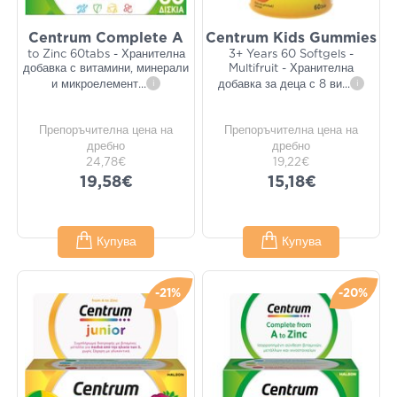
Centrum Complete A
Centrum Kids Gummies
to Zinc 60tabs - Хранителна
3+ Years 60 Softgels -
добавка с витамини, минерали
Multifruit - Хранителна
и микроелемент
...
i
добавка за деца с 8 ви
...
i
Препоръчителна цена на
Препоръчителна цена на
дребно
дребно
24,78€
19,22€
19,58€
15,18€
Купува
Купува
-21%
-20%