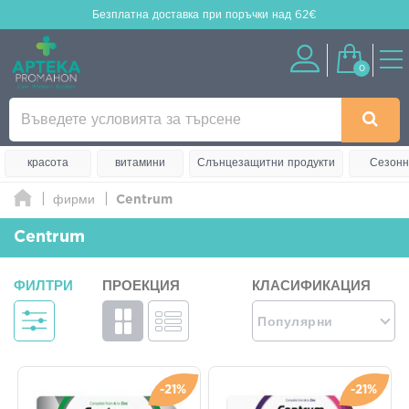
Безплатна доставка
при поръчки над 62€
0
красота
витамини
Слънцезащитни продукти
Сезонн
фирми
Centrum
Centrum
ФИЛТРИ
ПРОЕКЦИЯ
КЛАСИФИКАЦИЯ
Популярни
-21%
-21%