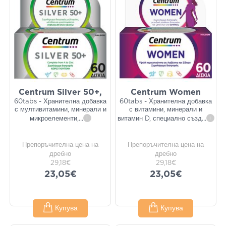
Centrum Silver 50+,
Centrum Women
60tabs - Хранителна добавка
60tabs - Хранителна добавка
с мултивитамини, минерали и
с витамини, минерали и
микроелементи,
...
i
витамин D, специално създ
...
i
Препоръчителна цена на
Препоръчителна цена на
дребно
дребно
29,18€
29,18€
23,05€
23,05€
Купува
Купува