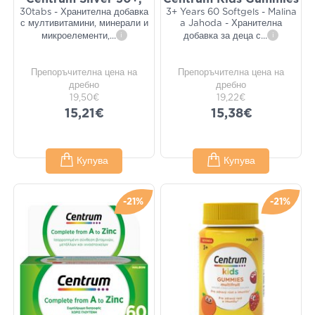
30tabs - Хранителна добавка
3+ Years 60 Softgels - Malina
с мултивитамини, минерали и
a Jahoda - Хранителна
микроелементи,
...
i
добавка за деца с
...
i
Препоръчителна цена на
Препоръчителна цена на
дребно
дребно
19,50€
19,22€
15,21€
15,38€
Купува
Купува
-21%
-21%