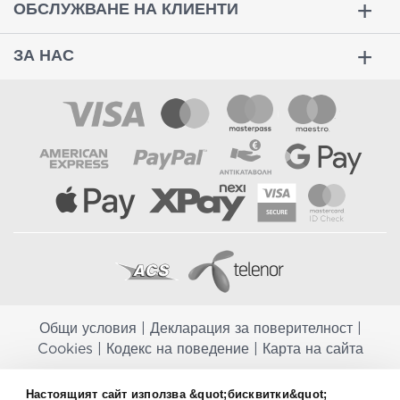
ОБСЛУЖВАНЕ НА КЛИЕНТИ
ЗА НАС
Общи условия
|
Декларация за поверителност
|
Cookies
|
Кодекс на поведение
|
Карта на сайта
Aptekapromahon.com ви информира, че хранителните добавки не
Настоящият сайт използва &quot;бисквитки&quot;
заместват балансираната диета и не са предназначени за