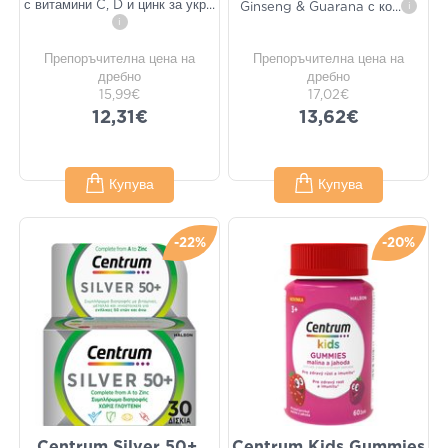
с витамини C, D и цинк за укр
...
Ginseng & Guarana с ко
...
i
i
Препоръчителна цена на
Препоръчителна цена на
дребно
дребно
15,99€
17,02€
12,31€
13,62€
Купува
Купува
-22%
-20%
Centrum Silver 50+,
Centrum Kids Gummies