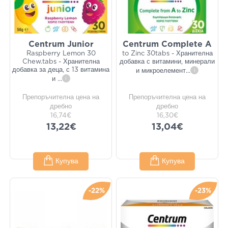
Centrum Junior
Centrum Complete A
Raspberry Lemon 30
to Zinc 30tabs - Хранителна
Chew.tabs - Хранителна
добавка с витамини, минерали
добавка за деца, с 13 витамина
и микроелемент
...
i
и
...
i
Препоръчителна цена на
Препоръчителна цена на
дребно
дребно
16,74€
16,30€
13,22€
13,04€
Купува
Купува
-22%
-23%