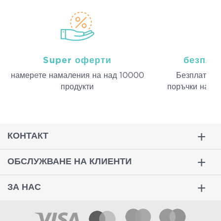
Super оферти
безпла
намерeте намаления на над 10000
Безплатна д
продукти
поръчки над 
КОНТАКТ
ОБСЛУЖВАНЕ НА КЛИЕНТИ
ЗА НАС