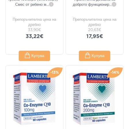
Смес от рибено м
...
i
доброто функционир
...
i
Препоръчителна цена на
Препоръчителна цена на
дребно
дребно
33,90€
20,63€
33,22€
17,95€
Купува
Купува
-13%
-14%