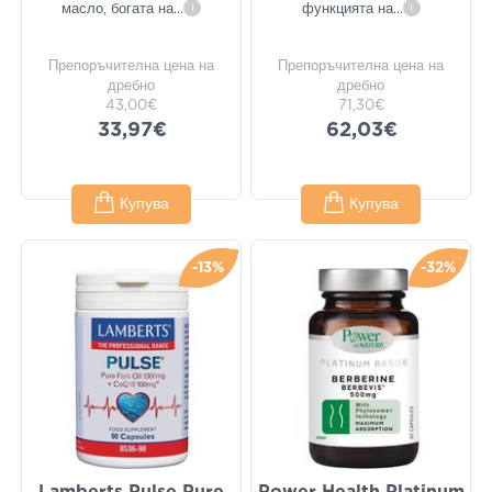
масло, богата на
...
i
функцията на
...
i
Препоръчителна цена на
Препоръчителна цена на
дребно
дребно
43,00€
71,30€
33,97€
62,03€
Купува
Купува
-13%
-32%