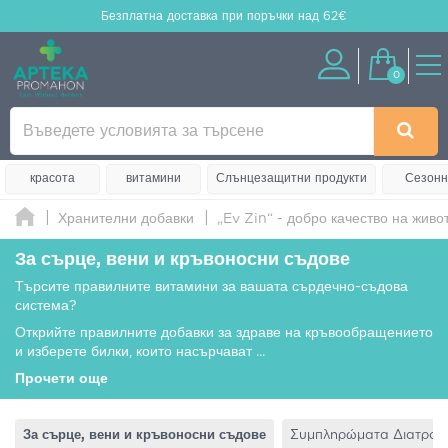
Безплатна доставка
при поръчки над 62€
0
красота
витамини
Слънцезащитни продукти
Сезонн
Хранителни добавки
„Ev Zin“ - добро качество на живо
За сърце, вени и кръвоносни съдове
Търсите правилните витамини за вашата сърдечно-съдова
система?
Открийте правилните добавки за здраве на кръвообращението
и изберете билки, които насърчават
...
Прочети още
За сърце, вени и кръвоносни съдове
Συμπληρώματα Διατροφ