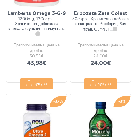
Lamberts Omega 3-6-9
Erbozeta Zeta Colest
1200mg, 120caps -
30caps - Хранителна добавка
Хранителна добавка за
с екстракт от берберис, бял
гладката функция на имунната
трън, Guggul
...
i
...
i
Препоръчителна цена на
Препоръчителна цена на
дребно
дребно
50,55€
24,00€
43,98€
24,00€
Купува
Купува
-37%
-3%