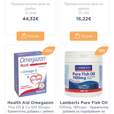
Препоръчителна цена на
Препоръчителна цена на
дребно
дребно
50,94€
25,75€
44,32€
16,22€
Купува
Купува
-21%
-13%
Health Aid Omegazon
Lamberts Pure Fish Oil
Plus Ω3 & Co Q10 60caps -
1100mg, 180caps - Хранителна
Хранителна добавка с рибено
добавка за подобряване на