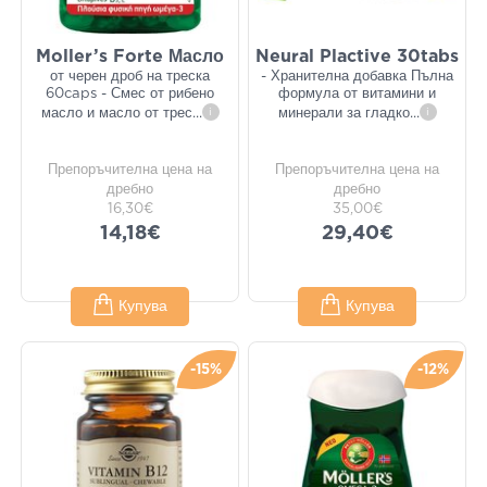
Moller’s Forte Масло
Neural Plactive 30tabs
от черен дроб на треска
- Хранителна добавка Пълна
60caps - Смес от рибено
формула от витамини и
масло и масло от трес
...
i
минерали за гладко
...
i
Препоръчителна цена на
Препоръчителна цена на
дребно
дребно
16,30€
35,00€
14,18€
29,40€
Купува
Купува
-15%
-12%