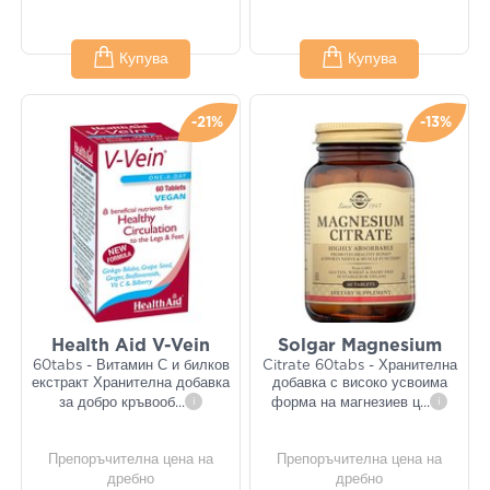
Купува
Купува
-21%
-13%
Health Aid V-Vein
Solgar Magnesium
60tabs - Витамин С и билков
Citrate 60tabs - Хранителна
екстракт Хранителна добавка
добавка с високо усвоима
за добро кръвооб
...
i
форма на магнезиев ц
...
i
Препоръчителна цена на
Препоръчителна цена на
дребно
дребно