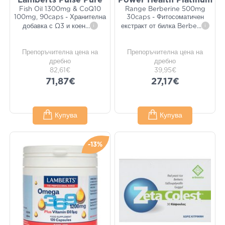
Lamberts Pulse Pure
Power Health Platinum
Fish Oil 1300mg & CoQ10
Range Berberine 500mg
100mg, 90caps - Хранителна
30caps - Фитосоматичен
добавка с Ω3 и коен
...
i
екстракт от билка Berbe
...
i
Препоръчителна цена на
Препоръчителна цена на
дребно
дребно
82,61€
39,95€
71,87€
27,17€
Купува
Купува
-13%