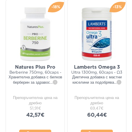
-18%
-13%
Natures Plus Pro
Lamberts Omega 3
Berberine 750mg, 60caps -
Ultra 1300mg, 60caps - Ω3
Хранителна добавка с билков
Диетична добавка с мастни
берберин за здравос
...
i
киселини за подобрява
...
i
Препоръчителна цена на
Препоръчителна цена на
дребно
дребно
51,91€
69,47€
42,57€
60,44€