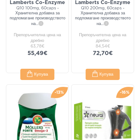
Lamberts Co-Enzyme
Lamberts Co-Enzyme
Q10 100mg, 60caps -
Q10 200mg, 60caps -
Хранителна добавка за
Хранителна добавка за
подпомагане производството
подпомагане производството
на
...
i
на
...
i
Препоръчителна цена на
Препоръчителна цена на
дребно
дребно
63,78€
84,54€
55,49€
72,70€
Купува
Купува
-13%
-16%