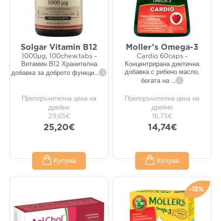
Solgar Vitamin B12
Moller’s Omega-3
1000μg, 100chew.tabs -
Cardio 60caps -
Витамин B12 Хранителна
Концентрирана диетична
добавка с рибено масло,
добавка за доброто функци
...
i
богата на
...
i
Препоръчителна цена на
Препоръчителна цена на
дребно
дребно
29,65€
16,75€
25,20€
14,74€
Купува
Купува
-13%