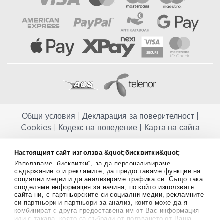
Общи условия
|
Декларация за поверителност
|
Cookies
|
Кодекс на поведение
|
Карта на сайта
Aptekapromahon.com ви информира, че хранителните добавки не
Настоящият сайт използва &quot;бисквитки&quot;
заместват балансираната диета и не са предназначени за
Използваме „бисквитки“, за да персонализираме
профилактика, лечение или лечение на човешки заболявания.
съдържанието и рекламите, да предоставяме функции на
Консултирайте се с Вашия лекар, ако сте бременна, кърмите,
социални медии и да анализираме трафика си. Също така
приемате лекарства или имате някакви здравословни проблеми,
споделяме информация за начина, по който използвате
преди да използвате някаква хранителна добавка. Непрекъснато се
сайта ни, с партньорските си социални медии, рекламните
стремим да ви предоставяме точна и валидна информация. Ако
си партньори и партньори за анализ, които може да я
имате някакви въпроси или коментари относно тях, моля свържете
комбинират с друга предоставена им от Вас информация
се с нас.
или с такава, която са събрали от ползването от Ваша