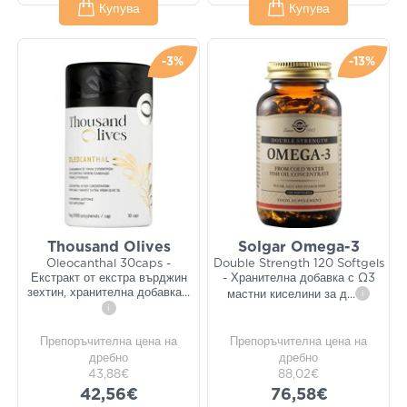
Купува
Купува
-3%
-13%
Thousand Olives
Solgar Omega-3
Oleocanthal 30caps -
Double Strength 120 Softgels
Екстракт от екстра върджин
- Хранителна добавка с Ω3
зехтин, хранителна добавка
...
мастни киселини за д
...
i
i
Препоръчителна цена на
Препоръчителна цена на
дребно
дребно
43,88€
88,02€
42,56€
76,58€