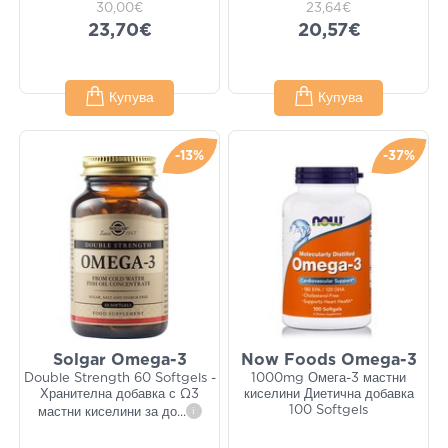
30,00€
23,64€
23,70€
20,57€
Купува
Купува
-13%
-37%
Solgar Omega-3
Now Foods Omega-3
Double Strength 60 Softgels -
1000mg Омега-3 мастни
Хранителна добавка с Ω3
киселини Диетична добавка
100 Softgels
мастни киселини за до
...
i