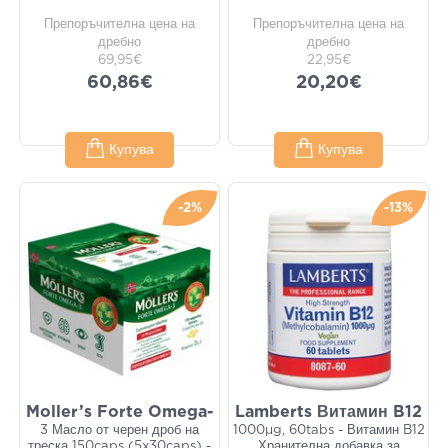
Препоръчителна цена на
Препоръчителна цена на
дребно
дребно
69,95€
22,95€
60,86€
20,20€
Купува
Купува
-2%
-13%
Moller’s Forte Omega-
Lamberts Витамин B12
3 Масло от черен дроб на
1000μg, 60tabs - Витамин B12
треска 150caps (5x30caps) -
Хранителна добавка за