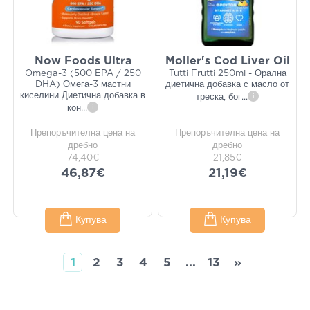
Now Foods Ultra
Moller's Cod Liver Oil
Omega-3 (500 EPA / 250
Tutti Frutti 250ml - Орална
DHA) Омега-3 мастни
диетична добавка с масло от
киселини Диетична добавка в
треска, бог
...
i
кон
...
i
Препоръчителна цена на
Препоръчителна цена на
дребно
дребно
74,40€
21,85€
46,87€
21,19€
Купува
Купува
1
2
3
4
5
...
13
»