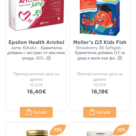
Epsilon Health Arichol
Moller’s Ω3 Kids Fish
Jump 60tabs - Хранителна
Strawberry 36 Softgels -
добавка с екстракт от маслини,
Хранителна добавка Ω3 за
грозде, Q10
...
i
деца в желе във фо
...
i
Препоръчителна цена на
Препоръчителна цена на
дребно
дребно
16,40€
18,60€
16,40€
16,18€
Купува
Купува
-13%
-12%