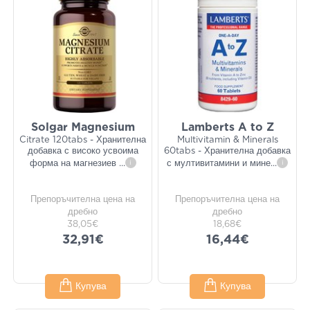
Solgar Magnesium
Lamberts A to Z
Citrate 120tabs - Хранителна
Multivitamin & Minerals
добавка с високо усвоима
60tabs - Хранителна добавка
форма на магнезиев
...
i
с мултивитамини и мине
...
i
Препоръчителна цена на
Препоръчителна цена на
дребно
дребно
38,05€
18,68€
32,91€
16,44€
Купува
Купува