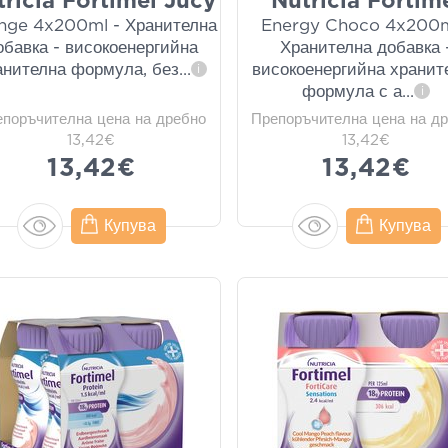
tricia Fortimel Jucy
Nutricia Fortim
nge 4x200ml - Хранителна
Energy Choco 4x200m
обавка - високоенергийна
Хранителна добавка 
анителна формула, без
...
високоенергийна хранит
i
формула с а
...
i
епоръчителна цена на дребно
Препоръчителна цена на д
13,42€
13,42€
13,42€
13,42€
Купува
Купува