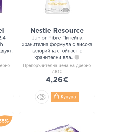
el
Nestle Resource
2,4
Junior Fibre Питейна
ch
хранителна формула с висока
одукт,
калорийна стойност с
хранителни вла
...
i
ребно
Препоръчителна цена на дребно
7,10€
4,26€
Купува
35%