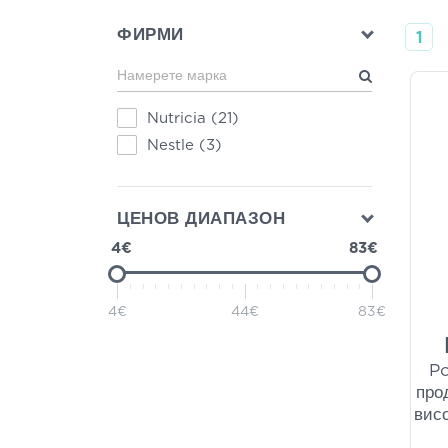
ФИРМИ
1
Nutricia
(21)
Nestle
(3)
ЦЕНОВ ДИАПАЗОН
4€
83€
4€
44€
83€
Po
про
вис