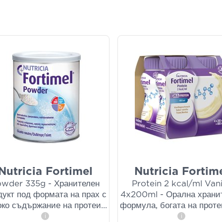
Nutricia Fortimel
Nutricia Fortim
wder 335g - Хранителен
Protein 2 kcal/ml Vani
дукт под формата на прах с
4x200ml - Орална храни
око съдържание на протеи
...
формула, богата на проте
i
i