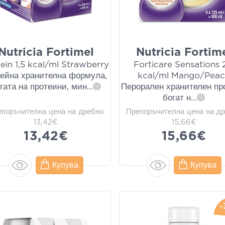
Nutricia Fortimel
Nutricia Fortim
ein 1,5 kcal/ml Strawberry
Forticare Sensations 
ейна хранителна формула,
kcal/ml Mango/Pea
гата на протеини, мин
...
Перорален хранителен пр
i
богат н
...
i
епоръчителна цена на дребно
Препоръчителна цена на д
13,42€
15,66€
13,42€
15,66€
Купува
Купува
-