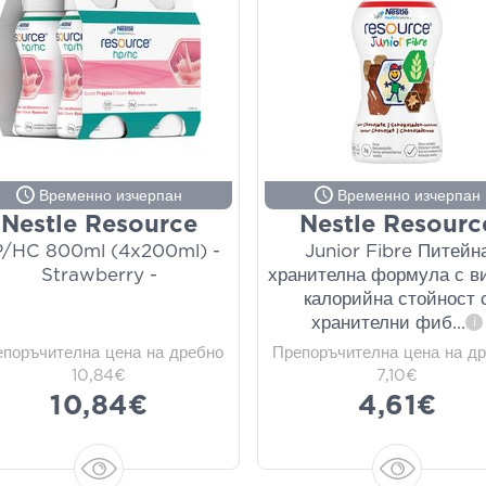
Временно изчерпан
Временно изчерпан
Nestle Resource
Nestle Resourc
/HC 800ml (4x200ml) -
Junior Fibre Питейн
Strawberry -
хранителна формула с в
калорийна стойност 
хранителни фиб
...
i
епоръчителна цена на дребно
Препоръчителна цена на д
10,84€
7,10€
10,84€
4,61€