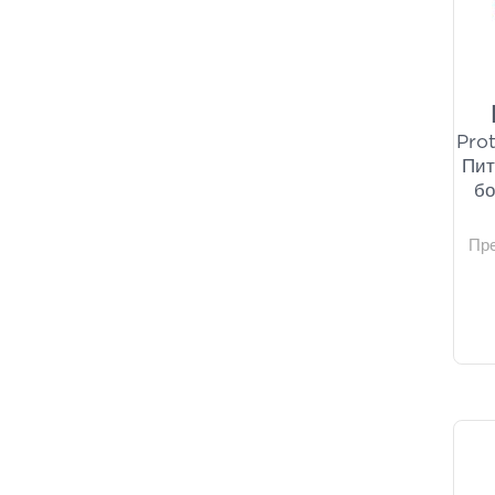
Prot
Пит
бо
Пр