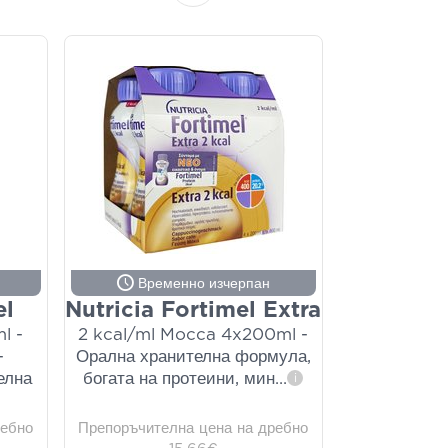
Временно изчерпан
el
Nutricia Fortimel Extra
l -
2 kcal/ml Mocca 4x200ml -
-
Орална хранителна формула,
елна
богата на протеини, мин
...
i
ребно
Препоръчителна цена на дребно