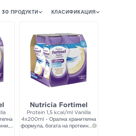
30 ПРОДУКТИ
КЛАСИФИКАЦИЯ
el
Nutricia Fortimel
lla
Protein 1,5 kcal/ml Vanilla
телна
4x200ml - Орална хранителна
ини,
...
формула, богата на протеин
...
i