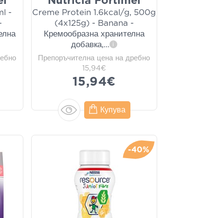
el
Nutricia Fortimel
l -
Creme Protein 1.6kcal/g, 500g
-
(4x125g) - Banana -
елна
Кремообразна хранителна
добавка,
...
i
ребно
Препоръчителна цена на дребно
15,94€
15,94€
Купува
-40%