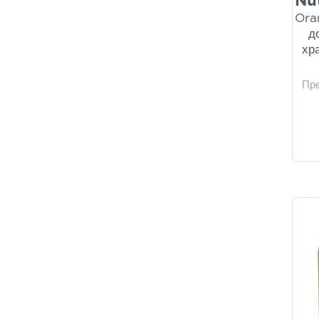
Nu
Ora
д
хр
Пр