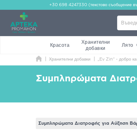
+30 698 4247330 (текстово съобщение в
Хранителни
Красота
Лято
добавки
Хранителни добавки
„Ev Zin“ - добро к
Συμπληρώματα Διατρ
Συμπληρώματα Διατροφής για Αύξηση Βά