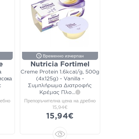
Временно изчерпан
e
Nutricia Fortimel
а
Creme Protein 1.6kcal/g, 500g
исока
(4x125g) - Vanilla -
с
Συμπλήρωμα Διατροφής
Κρέμας Πλο
...
i
ребно
Препоръчителна цена на дребно
15,94€
15,94€