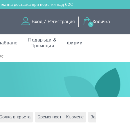
платна доставка
при поръчки над 62€
Вход / Регистрация
Количка
0
Подаръци &
лабване
фирми
Промоции
υς
Болка в кръста
Бременност - Кърмене
За детоксикация