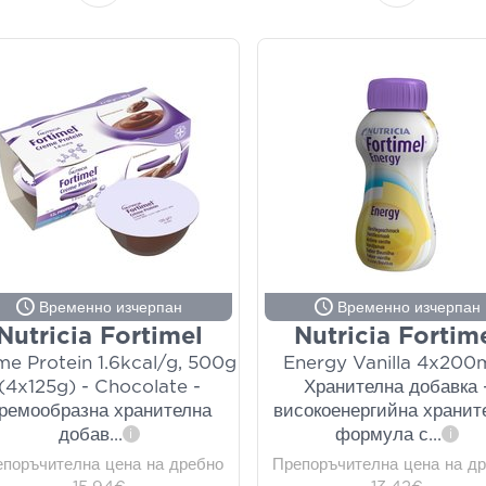
Временно изчерпан
Временно изчерпан
Nutricia Fortimel
Nutricia Fortim
e Protein 1.6kcal/g, 500g
Energy Vanilla 4x200m
(4x125g) - Chocolate -
Хранителна добавка 
ремообразна хранителна
високоенергийна хранит
добав
...
формула с
...
i
i
епоръчителна цена на дребно
Препоръчителна цена на д