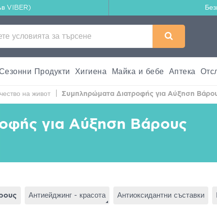
ъв VIBER)
Без
Сезонни Продукти
Хигиена
Майка и бебе
Аптека
Отс
ачество на живот
Συμπληρώματα Διατροφής για Αύξηση Βάρο
οφής για Αύξηση Βάρους
ρους
Антиейджинг - красота
Антиоксидантни съставки