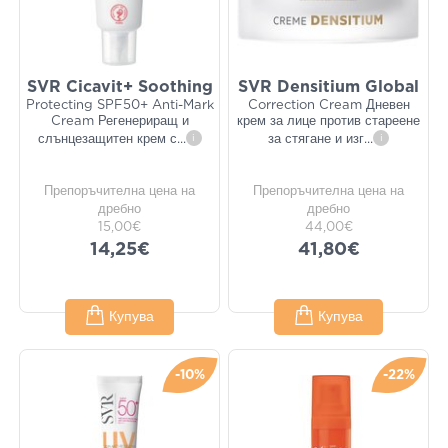
SVR Cicavit+ Soothing
SVR Densitium Global
Protecting SPF50+ Anti-Mark
Correction Cream Дневен
Cream Регенериращ и
крем за лице против стареене
слънцезащитен крем с
...
i
за стягане и изг
...
i
Препоръчителна цена на
Препоръчителна цена на
дребно
дребно
15,00€
44,00€
14,25€
41,80€
Купува
Купува
-10%
-22%