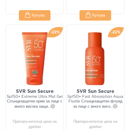
Купува
Купува
-22%
-22%
SVR Sun Secure
SVR Sun Secure
Spf50+ Extreme Ultra Mat Gel
Spf50+ Fast Absorption Aqua
Слънцезащитен крем за лице с
Fluide Слънцезащитен флуид
много висока защи
...
i
за лице с много висо
...
i
Препоръчителна цена на
Препоръчителна цена на
дребно
дребно