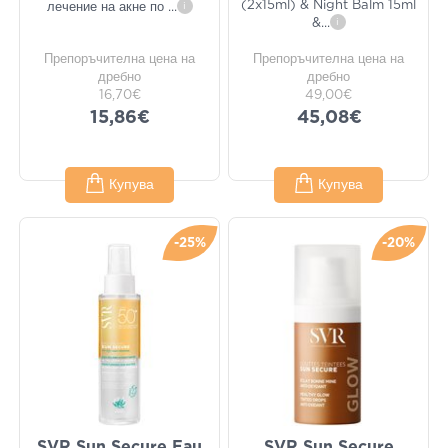
(2x15ml) & Night Balm 15ml
лечение на акне по
...
i
&
...
i
Препоръчителна цена на
Препоръчителна цена на
дребно
дребно
16,70€
49,00€
15,86€
45,08€
Купува
Купува
-25%
-20%
SVR Sun Secure Eau
SVR Sun Secure