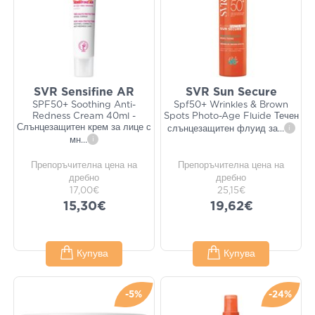
SVR Sensifine AR
SVR Sun Secure
SPF50+ Soothing Anti-
Spf50+ Wrinkles & Brown
Redness Cream 40ml -
Spots Photo-Age Fluide Течен
Слънцезащитен крем за лице с
слънцезащитен флуид за
...
i
мн
...
i
Препоръчителна цена на
Препоръчителна цена на
дребно
дребно
17,00€
25,15€
15,30€
19,62€
Купува
Купува
-5%
-24%