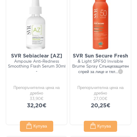
SVR Sebiaclear [AZ]
SVR Sun Secure Fresh
Ampoule Anti-Redness
& Light SPF50 Invisible
Smoothing Flash Serum 30ml
Brume Spray Слънцезащитен
-
спрей за лице и тял
...
i
Препоръчителна цена на
Препоръчителна цена на
дребно
дребно
33,90€
27,00€
32,20€
20,25€
Купува
Купува