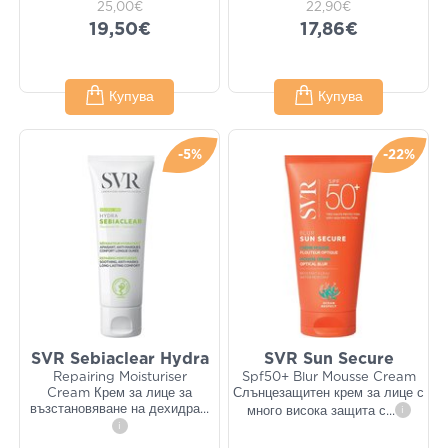
25,00€
22,90€
19,50€
17,86€
Купува
Купува
-5%
-22%
SVR Sebiaclear Hydra
SVR Sun Secure
Repairing Moisturiser
Spf50+ Blur Mousse Cream
Cream Крем за лице за
Слънцезащитен крем за лице с
възстановяване на дехидра
...
много висока защита с
...
i
i