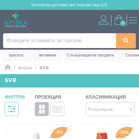
Безплатна доставка
при поръчки над 62€
0
красота
витамини
Слънцезащитни продукти
Сезонн
фирми
SVR
SVR
ФИЛТРИ
ПРОЕКЦИЯ
КЛАСИФИКАЦИЯ
Популярни
-5%
-25%