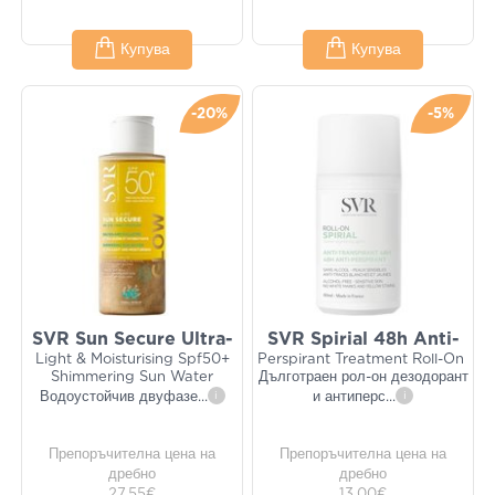
Купува
Купува
-20%
-5%
SVR Sun Secure Ultra-
SVR Spirial 48h Anti-
Light & Moisturising Spf50+
Perspirant Treatment Roll-On
Shimmering Sun Water
Дълготраен рол-он дезодорант
Водоустойчив двуфазе
...
i
и антиперс
...
i
Препоръчителна цена на
Препоръчителна цена на
дребно
дребно
27,55€
13,00€