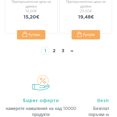
Препоръчителна цена на
Препоръчителна цена на
дребно
дребно
16,00€
20,50€
15,20€
19,48€
Купува
Купува
1
2
3
»
Super оферти
безпла
намерeте намаления на над 10000
Безплатна д
продукти
поръчки над 