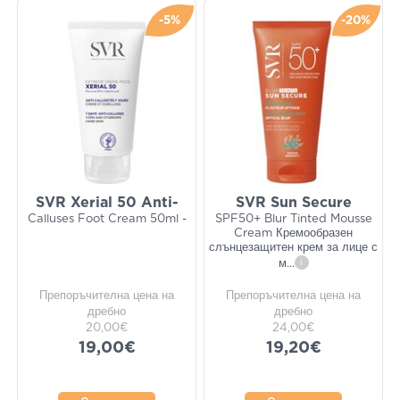
-5%
-20%
SVR Xerial 50 Anti-
SVR Sun Secure
Calluses Foot Cream 50ml -
SPF50+ Blur Tinted Mousse
Cream Кремообразен
слънцезащитен крем за лице с
м
...
i
Препоръчителна цена на
Препоръчителна цена на
дребно
дребно
20,00€
24,00€
19,00€
19,20€