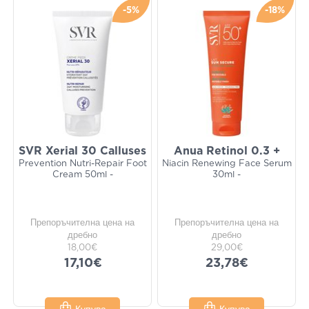
-5%
-18%
SVR Xerial 30 Calluses
Anua Retinol 0.3 +
Prevention Nutri-Repair Foot
Niacin Renewing Face Serum
Cream 50ml -
30ml -
Препоръчителна цена на
Препоръчителна цена на
дребно
дребно
18,00€
29,00€
17,10€
23,78€