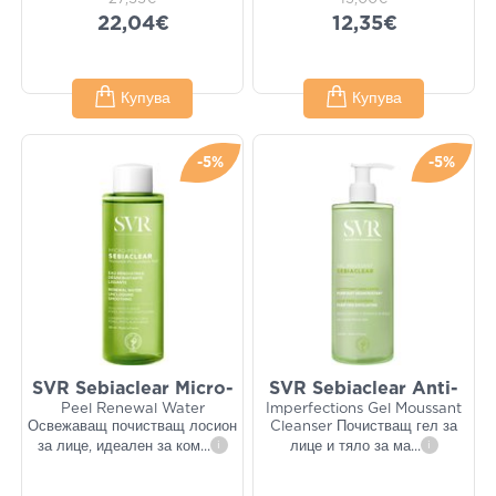
22,04€
12,35€
Купува
Купува
-5%
-5%
SVR Sebiaclear Micro-
SVR Sebiaclear Anti-
Peel Renewal Water
Imperfections Gel Moussant
Освежаващ почистващ лосион
Cleanser Почистващ гел за
за лице, идеален за ком
...
i
лице и тяло за ма
...
i