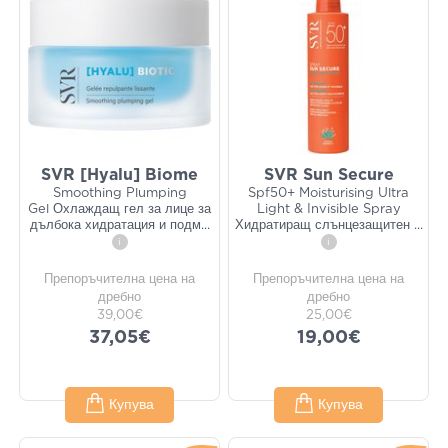
SVR [Hyalu] Biome
SVR Sun Secure
Smoothing Plumping
Spf50+ Moisturising Ultra
Gel Охлаждащ гел за лице за
Light & Invisible Spray
дълбока хидратация и подм
...
Хидратиращ слънцезащитен
...
i
i
Препоръчителна цена на
Препоръчителна цена на
дребно
дребно
39,00€
25,00€
37,05€
19,00€
Купува
Купува