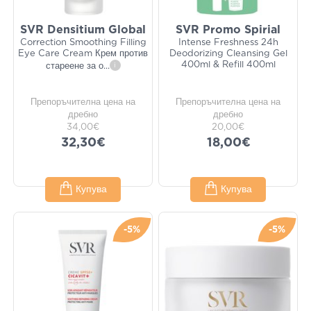
SVR Densitium Global
SVR Promo Spirial
Correction Smoothing Filling
Intense Freshness 24h
Eye Care Cream Крем против
Deodorizing Cleansing Gel
400ml & Refill 400ml
стареене за о
...
i
Препоръчителна цена на
Препоръчителна цена на
дребно
дребно
34,00€
20,00€
32,30€
18,00€
Купува
Купува
-5%
-5%