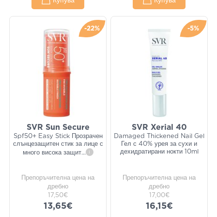
Купува
Купува
-22%
-5%
SVR Sun Secure
SVR Xerial 40
Spf50+ Easy Stick Прозрачен
Damaged Thickened Nail Gel
слънцезащитен стик за лице с
Гел с 40% урея за сухи и
дехидратирани нокти 10ml
много висока защит
...
i
Препоръчителна цена на
Препоръчителна цена на
дребно
дребно
17,50€
17,00€
13,65€
16,15€