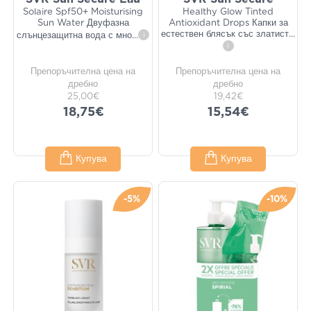
Solaire Spf50+ Moisturising
Healthy Glow Tinted
Sun Water Двуфазна
Antioxidant Drops Капки за
естествен блясък със златист
...
слънцезащитна вода с мно
...
i
i
Препоръчителна цена на
Препоръчителна цена на
дребно
дребно
25,00€
19,42€
18,75€
15,54€
Купува
Купува
-5%
-10%