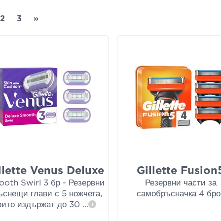
2
3
»
llette Venus Deluxe
Gillette Fusion
oth Swirl 3 бр - Резервни
Резервни части за
ъснещи глави с 5 ножчета,
самобръсначка 4 бро
оито издържат до 30
...
i