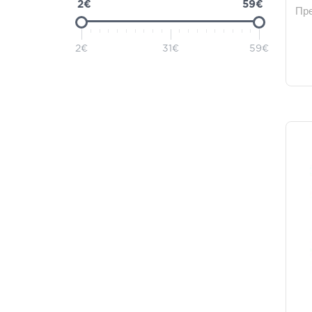
2€
59€
Пр
2€
31€
59€