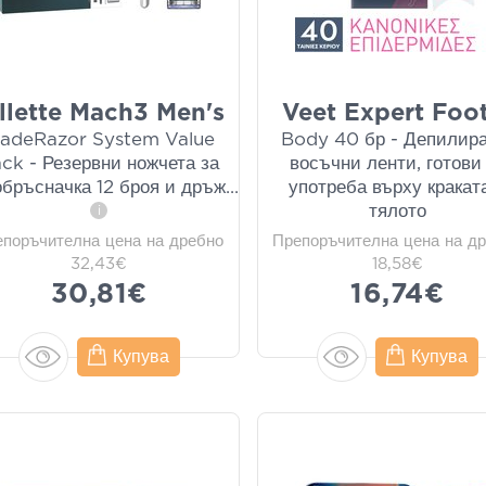
llette Mach3 Men's
Veet Expert Foo
ladeRazor System Value
Body 40 бр - Депилир
ck - Резервни ножчета за
восъчни ленти, готови
бръсначка 12 броя и дръж
...
употреба върху кракат
тялото
i
епоръчителна цена на дребно
Препоръчителна цена на д
32,43€
18,58€
30,81€
16,74€
Купува
Купува