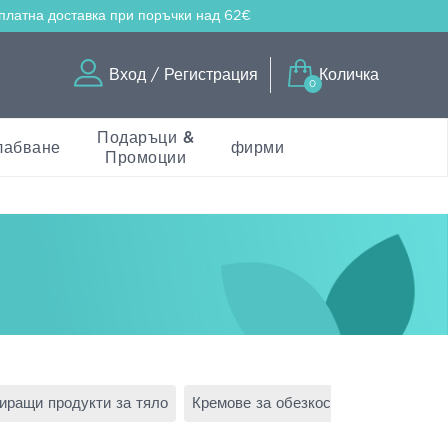
платна доставка
при поръчки над 62€
Вход / Регистрация
Количка
0
Подаръци &
лабване
фирми
Промоции
иращи продукти за тяло
Кремове за обезкосмяване
Кремо