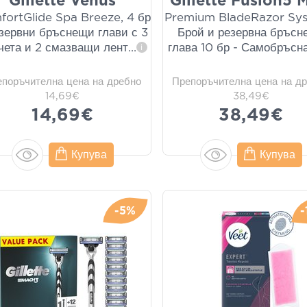
Gillette Venus
Gillette Fusion5 
ortGlide Spa Breeze, 4 бр
Premium BladeRazor Sys
езервни бръснещи глави с 3
Брой и резервна бръсн
чета и 2 смазващи лент
...
глава 10 бр - Самобръсн
i
епоръчителна цена на дребно
Препоръчителна цена на д
14,69€
38,49€
14,69€
38,49€
Купува
Купува
-5%
-