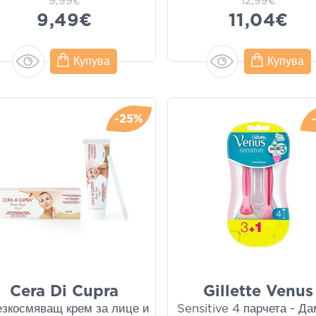
9,99€
12,99€
9,49€
11,04€
Купува
Купува
-25%
Cera Di Cupra
Gillette Venus
зкосмяващ крем за лице и
Sensitive 4 парчета - Д