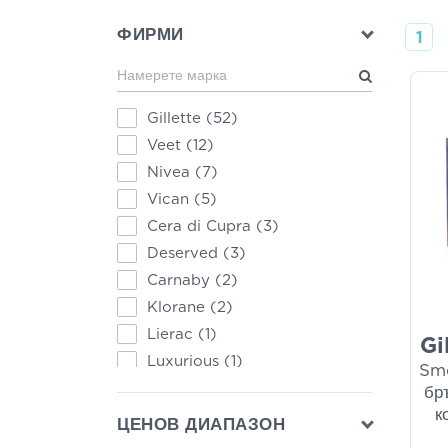
ФИРМИ
1
Gillette
(52)
Veet
(12)
Nivea
(7)
Vican
(5)
Cera di Cupra
(3)
Deserved
(3)
Carnaby
(2)
Klorane
(2)
Lierac
(1)
Gi
Luxurious
(1)
Smo
Macrovita
(1)
бр
к
Noxzema
(1)
ЦЕНОВ ДИАПАЗОН