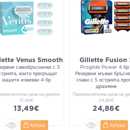
llette Venus Smooth
Gillette Fusion
зервни самобръсначки с 3
Proglide Power 4 бр 
стриета, които прегръщат
Резервни мъжки бръсн
вашите извивки 4 бр
глави с 5 остриета про
дразнене
епоръчителна цена на дребно
Препоръчителна цена на д
13,49€
24,86€
13,49€
24,86€
Купува
Купува