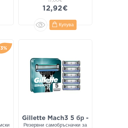
17,00€
12,92€
Купува
-3%
Gillette Mach3 5 бр -
амски
Резервни самобръсначки за