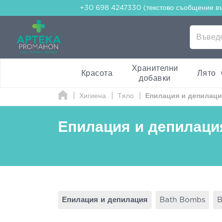
+30 698 4247330 (текстово съобщение в
Хранителни
Красота
Лято
добавки
Хигиена
Τяло
Епилация и депилаци
Епилация и депилаци
Епилация и депилация
Bath Bombs
B