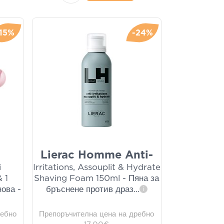
-15%
-24%
Lierac Homme Anti-
i
Irritations, Assouplit & Hydrate
 1
Shaving Foam 150ml - Пяна за
нова -
бръснене против драз
...
i
ребно
Препоръчителна цена на дребно