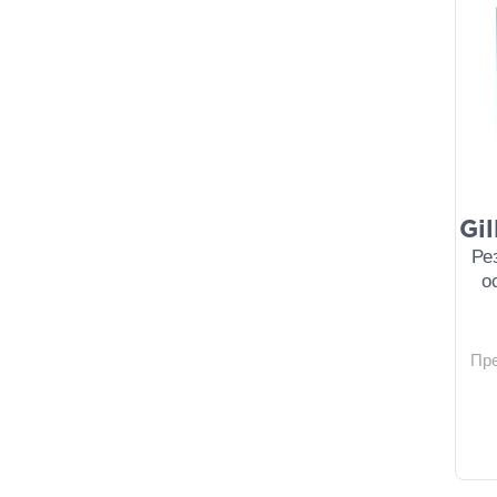
Gi
Ре
о
Пр