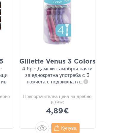
 5
Gillette Venus 3 Colors
-
4 бр - Дамски самобръсначки
ещи
за еднократна употреба с 3
тив
ножчета с подвижна гл
...
i
ребно
Препоръчителна цена на дребно
6,99€
4,89€
Купува