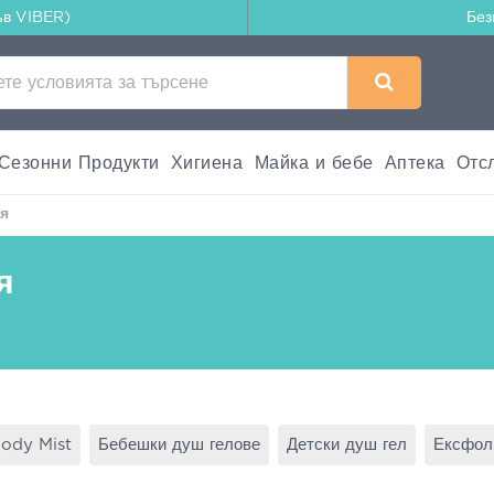
ъв VIBER)
Без
Сезонни Продукти
Хигиена
Майка и бебе
Аптека
Отс
я
я
ody Mist
Бебешки душ гелове
Детски душ гел
Ексфол