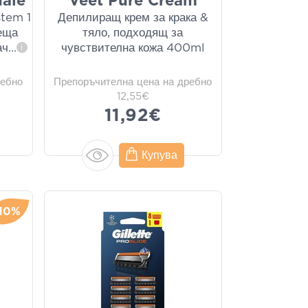
Male
Veet Pure Cream
tem 1
Депилиращ крем за крака &
еща
тяло, подходящ за
ач
...
чувствителна кожа 400ml
i
ребно
Препоръчителна цена на дребно
12,55€
11,92€
Купува
10%