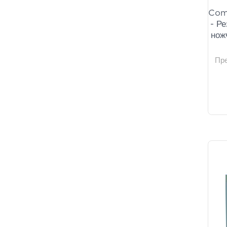
Comf
- Р
нож
Пр