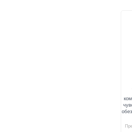
ком
чув
обез
Пр