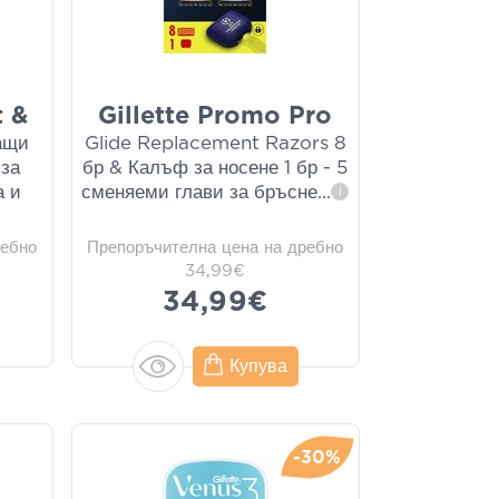
t &
Gillette Promo Pro
ащи
Glide Replacement Razors 8
 за
бр & Калъф за носене 1 бр - 5
а и
сменяеми глави за бръсне
...
i
ребно
Препоръчителна цена на дребно
34,99€
34,99€
Купува
-30%