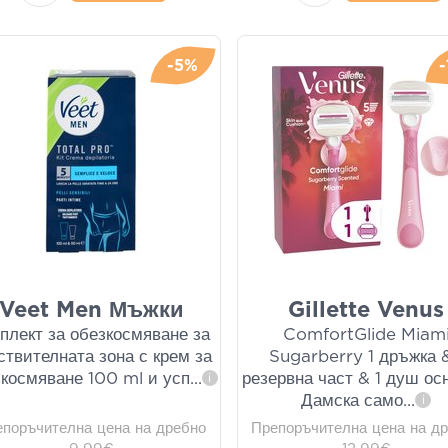
-5%
Veet Men Мъжки
Gillette Venus
плект за обезкосмяване за
ComfortGlide Miam
ствителната зона с крем за
Sugarberry 1 дръжка &
космяване 100 ml и усп
...
резервна част & 1 душ ос
i
Дамска само
...
i
епоръчителна цена на дребно
Препоръчителна цена на д