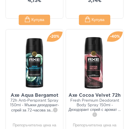
4,13€
3,14€
Купува
Купува
-20%
-40%
Axe Aqua Bergamot
Axe Cocoa Velvet 72h
72h Anti-Perspirant Spray
Fresh Premium Deodorant
150ml - Мъжки дезодорант-
Body Spray 150ml -
Дезодорант спрей с аромат
...
спрей за 72-часова за
...
i
i
Препоръчителна цена на
Препоръчителна цена на