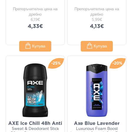
Препоръчителна цена на
Препоръчителна цена на
дребно
дребно
6,19€
5,99€
4,33€
4,13€
Купува
Купува
-25%
-20%
AXE Ice Chill 48h Anti
Axe Blue Lavender
Sweat & Deodorant Stick
Luxurious Foam Boost