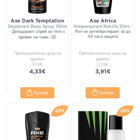
Axe Dark Temptation
Axe Africa
Deodorant Body Spray 150ml
Antiperspirant Roll-On 50ml -
- Дезодорант спрей за тяло с
Рол-он антиперспирант за до
48 часа защита
аромат на тъме
...
i
Препоръчителна цена на
Препоръчителна цена на
дребно
дребно
6,19€
5,59€
4,33€
3,91€
Купува
Купува
-25%
-20%