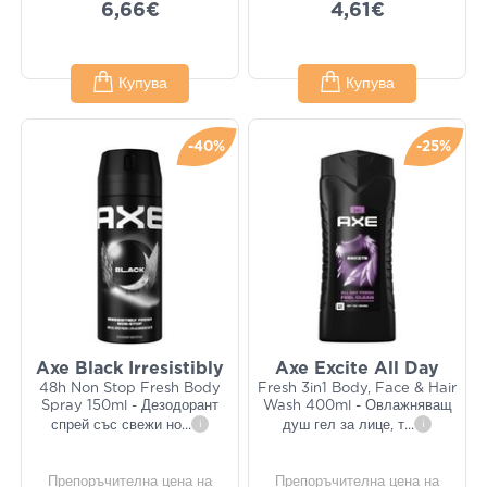
6,66€
4,61€
Купува
Купува
-40%
-25%
Axe Black Irresistibly
Axe Excite All Day
48h Non Stop Fresh Body
Fresh 3in1 Body, Face & Hair
Spray 150ml - Дезодорант
Wash 400ml - Овлажняващ
спрей със свежи но
...
i
душ гел за лице, т
...
i
Препоръчителна цена на
Препоръчителна цена на