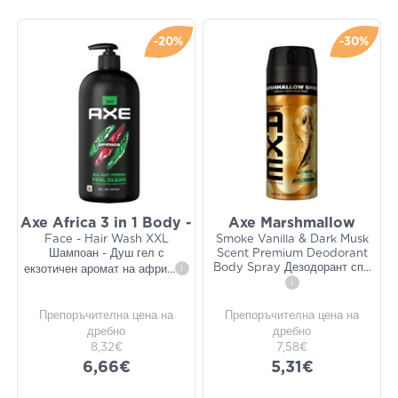
-20%
-30%
Axe Africa 3 in 1 Body -
Axe Marshmallow
Face - Hair Wash XXL
Smoke Vanilla & Dark Musk
Шампоан - Душ гел с
Scent Premium Deodorant
Body Spray Дезодорант сп
...
екзотичен аромат на афри
...
i
i
Препоръчителна цена на
Препоръчителна цена на
дребно
дребно
8,32€
7,58€
6,66€
5,31€