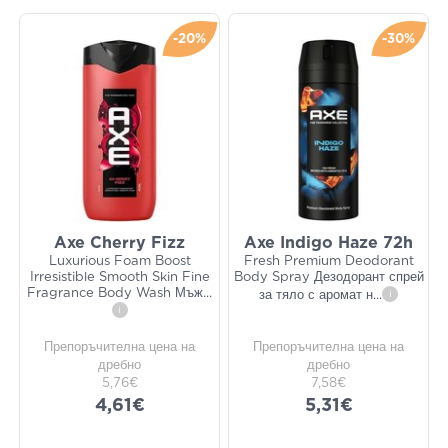
-20%
-30%
Axe Cherry Fizz
Axe Indigo Haze 72h
Luxurious Foam Boost
Fresh Premium Deodorant
Irresistible Smooth Skin Fine
Body Spray Дезодорант спрей
Fragrance Body Wash Мъж
...
за тяло с аромат н
...
i
i
Препоръчителна цена на
Препоръчителна цена на
дребно
дребно
5,76€
7,58€
4,61€
5,31€