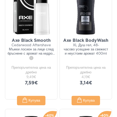
Axe Black Smooth
Axe Black BodyWash
Cedarwood Aftershave
XL Душ гел, 48-
Мъжки лосион за лице след
часово усещане за свежест
бръснене с аромат на кедро
...
и неустоим аромат 400ml
i
Препоръчителна цена на
Препоръчителна цена на
дребно
дребно
9,49€
4,19€
7,59€
3,14€
Купува
Купува
-40%
-40%