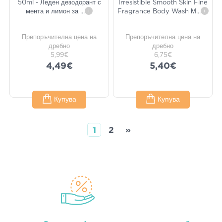
50ml - Леден дезодорант с
Irresistible Smooth Skin Fine
мента и лимон за
...
i
Fragrance Body Wash М
...
i
Препоръчителна цена на
Препоръчителна цена на
дребно
дребно
5,99€
6,75€
4,49€
5,40€
Купува
Купува
1
2
»