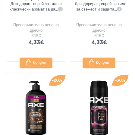
Дезодорант спрей за тяло с
- Дезодориращ спрей за тяло
класически аромат за ця
...
i
за свежест и защита
...
i
Препоръчителна цена на
Препоръчителна цена на
дребно
дребно
6,18€
6,18€
4,33€
4,33€
Купува
Купува
-20%
-30%