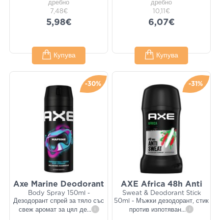
дребно
дребно
7,48€
10,11€
5,98€
6,07€
Купува
Купува
-30%
-31%
Axe Marine Deodorant
AXE Africa 48h Anti
Body Spray 150ml -
Sweat & Deodorant Stick
Дезодорант спрей за тяло със
50ml - Мъжки дезодорант, стик
свеж аромат за цял де
...
i
против изпотяван
...
i