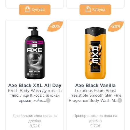
Купува
Купува
-20%
-20%
Axe Black XXL All Day
Axe Black Vanilla
Fresh Body Wash Душ гел за
Luxurious Foam Boost
тяло, лице & коса с изискан
Irresistible Smooth Skin Fine
аромат, който
...
i
Fragrance Body Wash М
...
i
Препоръчителна цена на
Препоръчителна цена на
дребно
дребно
8,32€
5,76€