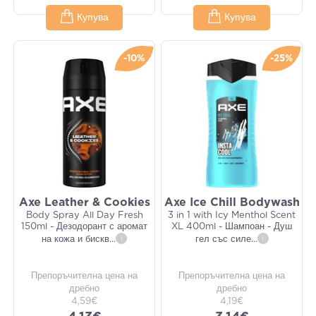
Купува
Купува
-10%
-25%
Axe Leather & Cookies
Axe Ice Chill Bodywash
Body Spray All Day Fresh
3 in 1 with Icy Menthol Scent
150ml - Дезодорант с аромат
XL 400ml - Шампоан - Душ
на кожа и бискв
...
i
гел със силе
...
i
Препоръчителна цена на
Препоръчителна цена на
дребно
дребно
4,59€
4,19€