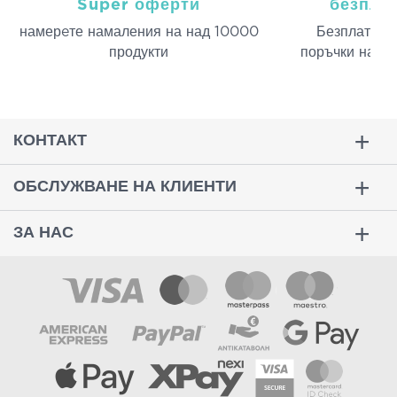
Super оферти
безпла
намерeте намаления на над 10000
Безплатна д
продукти
поръчки над 
КОНТАКТ
ОБСЛУЖВАНЕ НА КЛИЕНТИ
ЗА НАС