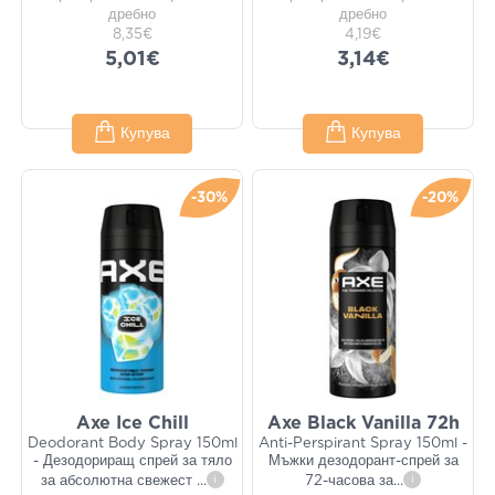
дребно
дребно
8,35€
4,19€
5,01€
3,14€
Купува
Купува
-30%
-20%
Axe Ice Chill
Axe Black Vanilla 72h
Deodorant Body Spray 150ml
Anti-Perspirant Spray 150ml -
- Дезодориращ спрей за тяло
Мъжки дезодорант-спрей за
за абсолютна свежест
...
i
72-часова за
...
i