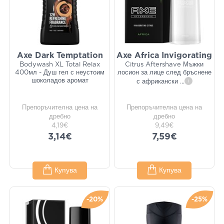
Axe Dark Temptation
Axe Africa Invigorating
Bodywash XL Total Relax
Citrus Aftershave Мъжки
400мл - Душ гел с неустоим
лосион за лице след бръснене
шоколадов аромат
с африкански
...
i
Препоръчителна цена на
Препоръчителна цена на
дребно
дребно
4,19€
9,49€
3,14€
7,59€
Купува
Купува
-20%
-25%