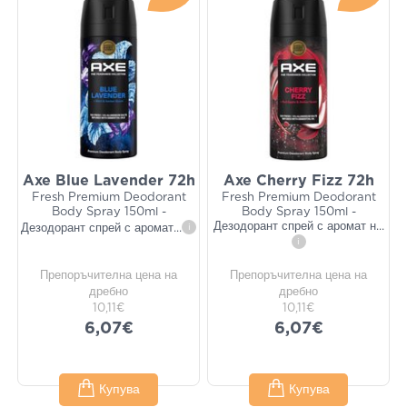
Axe Blue Lavender 72h
Axe Cherry Fizz 72h
Fresh Premium Deodorant
Fresh Premium Deodorant
Body Spray 150ml -
Body Spray 150ml -
Дезодорант спрей с аромат н
...
Дезодорант спрей с аромат
...
i
i
Препоръчителна цена на
Препоръчителна цена на
дребно
дребно
10,11€
10,11€
6,07€
6,07€
Купува
Купува