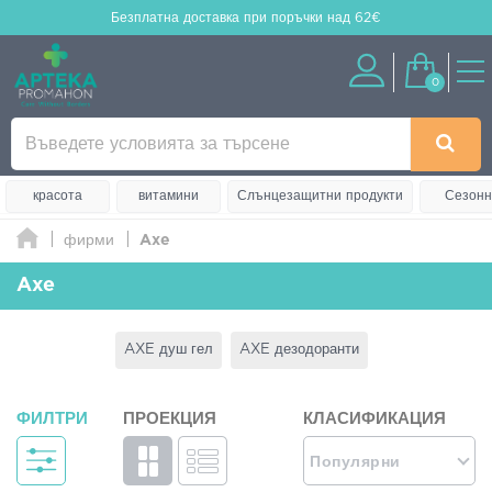
Безплатна доставка
при поръчки над 62€
0
красота
витамини
Слънцезащитни продукти
Сезонн
фирми
Axe
Axe
AXE душ гел
AXE дезодоранти
ФИЛТРИ
ПРОЕКЦИЯ
КЛАСИФИКАЦИЯ
Популярни