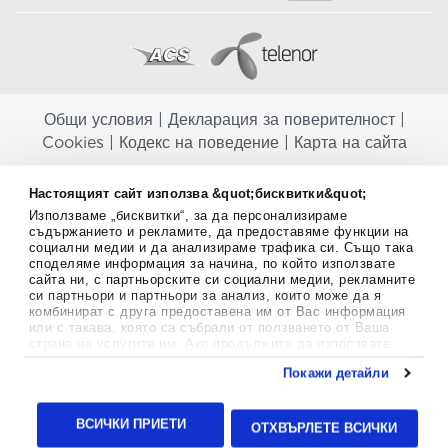
Общи условия
|
Декларация за поверителност
|
Cookies
|
Кодекс на поведение
|
Карта на сайта
Aptekapromahon.com ви информира, че хранителните добавки не
Настоящият сайт използва &quot;бисквитки&quot;
заместват балансираната диета и не са предназначени за
Използваме „бисквитки“, за да персонализираме
профилактика, лечение или лечение на човешки заболявания.
съдържанието и рекламите, да предоставяме функции на
Консултирайте се с Вашия лекар, ако сте бременна, кърмите,
социални медии и да анализираме трафика си. Също така
приемате лекарства или имате някакви здравословни проблеми,
споделяме информация за начина, по който използвате
преди да използвате някаква хранителна добавка. Непрекъснато се
сайта ни, с партньорските си социални медии, рекламните
стремим да ви предоставяме точна и валидна информация. Ако
си партньори и партньори за анализ, които може да я
имате някакви въпроси или коментари относно тях, моля свържете
комбинират с друга предоставена им от Вас информация
се с нас.
или с такава, която са събрали от ползването от Ваша
страна на услугите им. Ако продължите да използвате
Copyright
©
2012-2026 - All rights Reserved.
нашия уебсайт, вие се съгласявате с използването на
Покажи детайли
бисквитки.
Aptekapromahon.com eBusinessTeam • Website by
Повече информация за бисквитките можете да намерите
24lc.gr
тук
.
ВСИЧКИ ПРИЕТИ
ОТХВЪРЛЕТЕ ВСИЧКИ