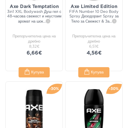
Axe Dark Temptation
Axe Limited Edition
3in1 XXL Bodywash Душ гел с
FIFA Number 10 Deo Body
48-часова свежест и неустоим
Spray Дезодорант Spray за
аромат на шок
...
i
Тяло за Свежест & За
...
i
Препоръчителна цена на
Препоръчителна цена на
дребно
дребно
8,32€
6,51€
6,66€
4,56€
Купува
Купува
-30%
-30%