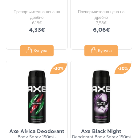
Препоръчителна цена на
Препоръчителна цена на
дребно
дребно
6,18€
7,58€
4,33€
6,06€
Купува
Купува
-30%
-30%
Axe Africa Deodorant
Axe Black Night
Body Spray 150ml -
Deodorant Body Spray 150ml