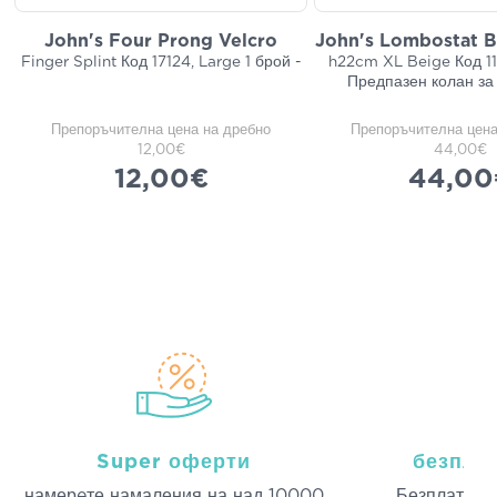
John's Four Prong Velcro
John's Lombostat B
Finger Splint Код 17124, Large 1 брой -
h22cm XL Beige Код 11
Предпазен колан за
Препоръчителна цена на дребно
Препоръчителна цена
12,00€
44,00€
12,00€
44,00
Super оферти
безпла
намерeте намаления на над 10000
Безплатна д