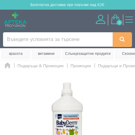
Безплатна доставка
при поръчки над 62€
0
красота
витамини
Слънцезащитни продукти
Сезонн
Подаръци & Промоции
Промоции
Подаръци и Пром