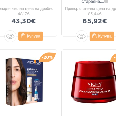
стареене,
...
i
епоръчителна цена на дребно
Препоръчителна цена на д
48,17€
83,44€
43,30€
65,92€
Купува
Купува
-20%