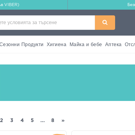
ъв VIBER)
Без
Сезонни Продукти
Хигиена
Майка и бебе
Аптека
Отс
2
3
4
5
...
8
»