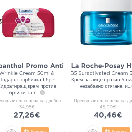
panthol Promo Anti
La Roche-Posay H
Wrinkle Cream 50ml &
B5 Suractivated Cream 
Подарък торбичка 1 бр -
Крем за лице против бръч
Хидратиращ крем против
незабавно стягане, и
...
бръчки за л
...
i
епоръчителна цена на дребно
Препоръчителна цена на д
34,95€
45,00€
27,26€
40,46€