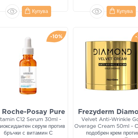
Купува
Купува
-10%
 Roche-Posay Pure
Frezyderm Diam
itamin C12 Serum 30ml -
Velvet Anti-Wrinkle G
иоксидантен серум против
Overage Cream 50ml - С
бръчки с витамин С
подобрен крем проти