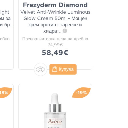
v
Frezyderm Diamond
Night
Velvet Anti-Wrinkle Luminous
ем за
Glow Cream 50ml - Мощен
и бр
...
крем против стареене и
хидрат
...
i
ребно
Препоръчителна цена на дребно
74,99€
58,49€
Купува
-18%
-19%