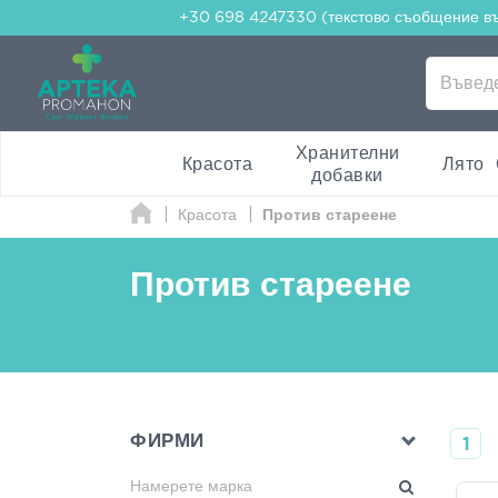
+30 698 4247330 (текстово съобщение в
Хранителни
Красота
Лято
добавки
Красота
Против стареене
Против стареене
ФИРМИ
1