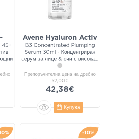
-
Avene Hyaluron Activ
m 45+
B3 Concentrated Plumping
отив
Serum 30ml - Концентриран
мощни
серум за лице & очи с висока
...
i
ребно
Препоръчителна цена на дребно
52,00€
42,38€
Купува
10%
-10%