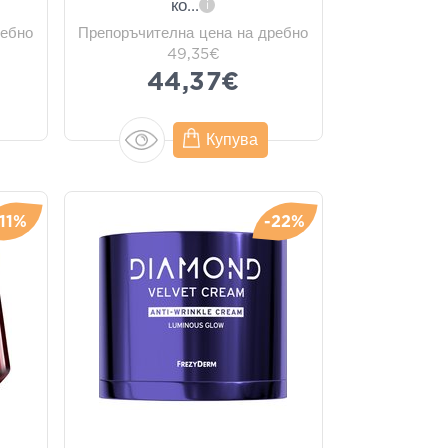
ко
...
i
ребно
Препоръчителна цена на дребно
49,35€
44,37€
Купува
-11%
-22%