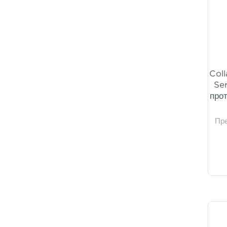
Cellojen
(2)
Embryolisse
(2)
Evdermia
(2)
Galenia Skin Care
(2)
K-Secret Seoul 1988
(2)
Coll
Kimoco
(2)
Se
Krauterhof
(2)
про
Sebamed
(2)
Syndesmos Group
(2)
Пр
Bioderma
(1)
Cera di Cupra
(1)
Collistar
(1)
Egyptian Magic
(1)
Helenvita
(1)
Inalia
(1)
Invisibobble
(1)