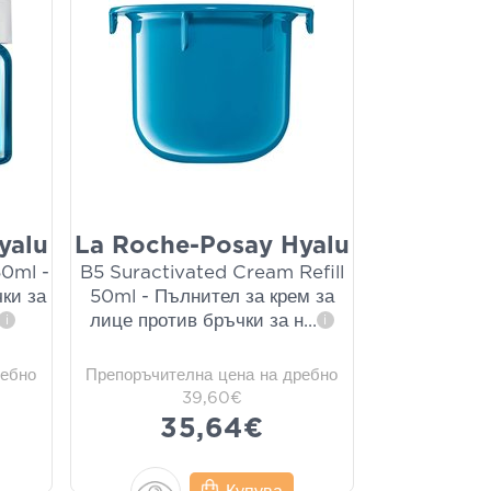
yalu
La Roche-Posay Hyalu
50ml -
B5 Suractivated Cream Refill
ки за
50ml - Пълнител за крем за
лице против бръчки за н
...
i
i
ребно
Препоръчителна цена на дребно
39,60€
35,64€