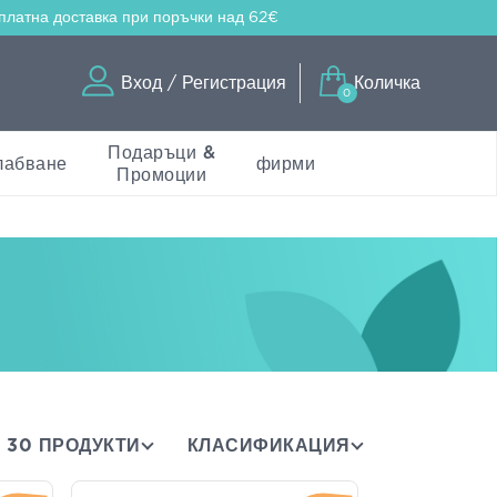
платна доставка
при поръчки над 62€
Вход / Регистрация
Количка
0
Подаръци &
лабване
фирми
Промоции
30 ПРОДУКТИ
КЛАСИФИКАЦИЯ