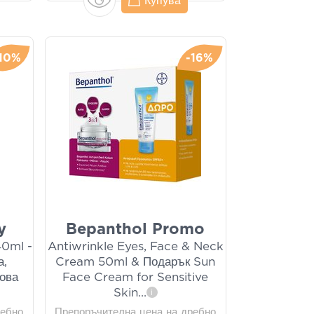
Купува
10%
-16%
y
Bepanthol Promo
40ml -
Antiwrinkle Eyes, Face & Neck
а,
Cream 50ml & Подарък Sun
ова
Face Cream for Sensitive
Skin
...
i
ребно
Препоръчителна цена на дребно