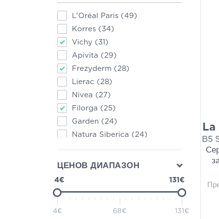
L'Oréal Paris
(49)
Korres
(34)
Vichy
(31)
Apivita
(29)
Frezyderm
(28)
Lierac
(28)
Nivea
(27)
Filorga
(25)
Garden
(24)
La
Natura Siberica
(24)
B5 
Version
(23)
Сер
з
Institut Esthederm Paris
(22)
ЦЕНОВ ДИАПАЗОН
Panthenol Extra
(22)
4€
131€
Пр
7DAYS
(20)
Clinéa
(20)
4€
68€
131€
Sostar
(20)