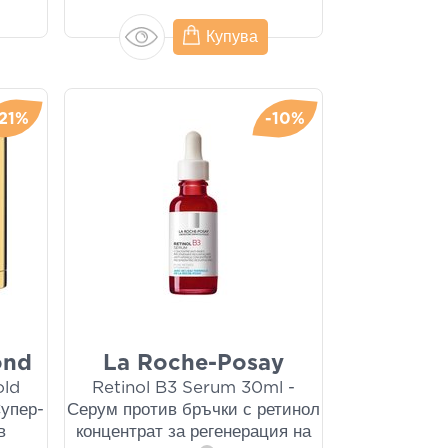
Купува
-21%
-10%
ond
La Roche-Posay
old
Retinol B3 Serum 30ml -
упер-
Серум против бръчки с ретинол
в
концентрат за регенерация на