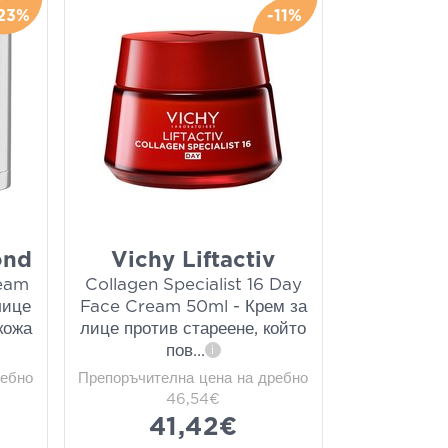
23%
-11%
ond
Vichy Liftactiv
ream
Collagen Specialist 16 Day
лице
Face Cream 50ml - Крем за
кожа
лице против стареене, който
пов
...
i
ребно
Препоръчителна цена на дребно
46,54€
41,42€