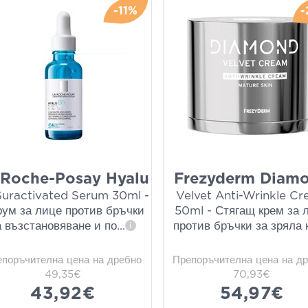
-11%
-
 Roche-Posay Hyalu
Frezyderm Diam
Suractivated Serum 30ml -
Velvet Anti-Wrinkle C
ум за лице против бръчки
50ml - Стягащ крем за 
а възстановяване и по
...
против бръчки за зряла 
i
епоръчителна цена на дребно
Препоръчителна цена на д
49,35€
70,93€
43,92€
54,97€