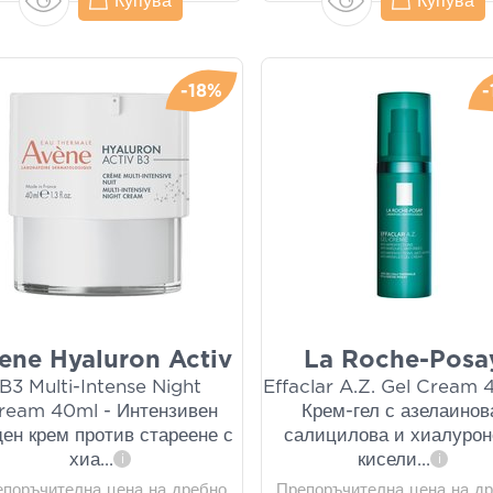
Купува
Купува
-18%
-
ene Hyaluron Activ
La Roche-Posa
B3 Multi-Intense Night
Effaclar A.Z. Gel Cream 
ream 40ml - Интензивен
Крем-гел с азелаинов
ен крем против стареене с
салицилова и хиалурон
хиа
...
кисели
...
i
i
епоръчителна цена на дребно
Препоръчителна цена на д