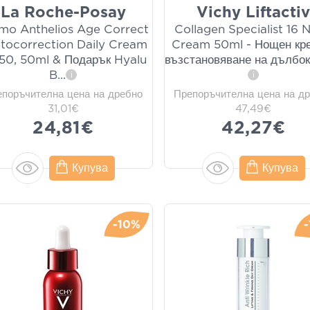
La Roche-Posay
Vichy Liftacti
mo Anthelios Age Correct
Collagen Specialist 16 
tocorrection Daily Cream
Cream 50ml - Нощен кр
50, 50ml & Подарък Hyalu
възстановяване на дълбок
B
...
i
i
епоръчителна цена на дребно
Препоръчителна цена на д
31,01€
47,49€
24,81€
42,27€
Купува
Купува
-10%