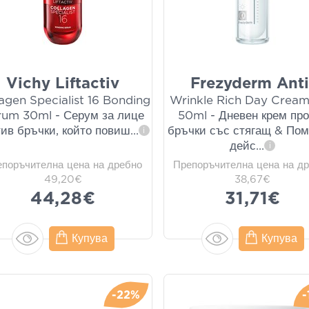
Vichy Liftactiv
Frezyderm Anti
agen Specialist 16 Bonding
Wrinkle Rich Day Crea
rum 30ml - Серум за лице
50ml - Дневен крем пр
тив бръчки, който повиш
...
бръчки със стягащ & По
i
дейс
...
i
епоръчителна цена на дребно
Препоръчителна цена на д
49,20€
38,67€
44,28€
31,71€
Купува
Купува
-22%
-