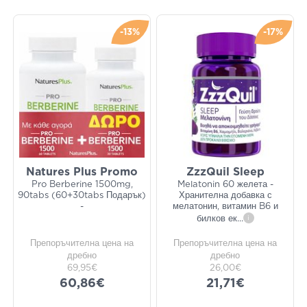
-13%
-17%
Natures Plus Promo
ZzzQuil Sleep
Pro Berberine 1500mg,
Melatonin 60 желета -
90tabs (60+30tabs Подарък)
Хранителна добавка с
-
мелатонин, витамин B6 и
билков ек
...
i
Препоръчителна цена на
Препоръчителна цена на
дребно
дребно
69,95€
26,00€
60,86€
21,71€