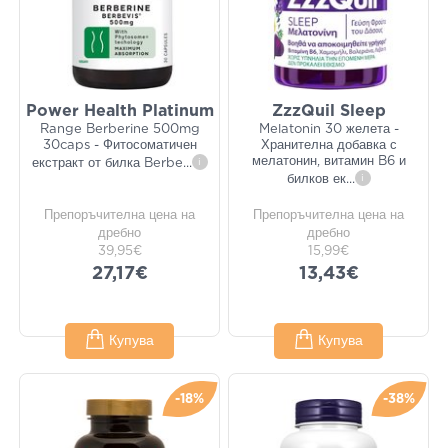
Power Health Platinum
ZzzQuil Sleep
Range Berberine 500mg
Melatonin 30 желета -
30caps - Фитосоматичен
Хранителна добавка с
мелатонин, витамин B6 и
екстракт от билка Berbe
...
i
билков ек
...
i
Препоръчителна цена на
Препоръчителна цена на
дребно
дребно
39,95€
15,99€
27,17€
13,43€
Купува
Купува
-18%
-38%