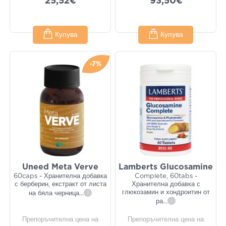
25,52€
93,50€
Купува
Купува
-7%
Uneed Meta Verve
Lamberts Glucosamine
60caps - Хранителна добавка
Complete, 60tabs -
с берберин, екстракт от листа
Хранителна добавка с
глюкозамин и хондроитин от
на бяла черница
...
i
ра
...
i
Препоръчителна цена на
Препоръчителна цена на