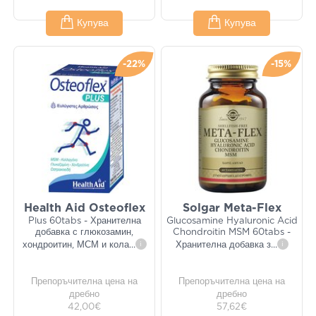
Купува
Купува
-22%
-15%
Health Aid Osteoflex
Solgar Meta-Flex
Plus 60tabs - Хранителна
Glucosamine Hyaluronic Acid
добавка с глюкозамин,
Chondroitin MSM 60tabs -
хондроитин, МСМ и кола
...
i
Хранителна добавка з
...
i
Препоръчителна цена на
Препоръчителна цена на
дребно
дребно
42,00€
57,62€