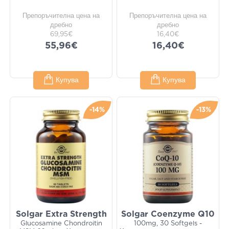
Препоръчителна цена на
Препоръчителна цена на
дребно
дребно
69,95€
16,40€
55,96€
16,40€
Купува
Купува
-14%
-13%
Solgar Extra Strength
Solgar Coenzyme Q10
Glucosamine Chondroitin
100mg, 30 Softgels -