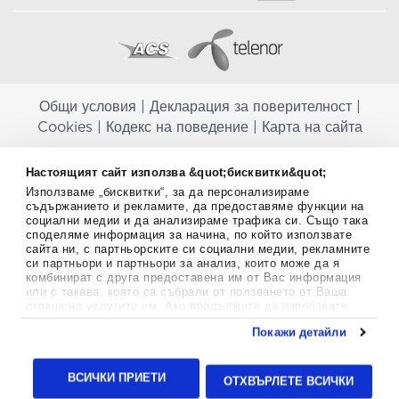
Общи условия
|
Декларация за поверителност
|
Cookies
|
Кодекс на поведение
|
Карта на сайта
Aptekapromahon.com ви информира, че хранителните добавки не
Настоящият сайт използва &quot;бисквитки&quot;
заместват балансираната диета и не са предназначени за
Използваме „бисквитки“, за да персонализираме
профилактика, лечение или лечение на човешки заболявания.
съдържанието и рекламите, да предоставяме функции на
Консултирайте се с Вашия лекар, ако сте бременна, кърмите,
социални медии и да анализираме трафика си. Също така
приемате лекарства или имате някакви здравословни проблеми,
споделяме информация за начина, по който използвате
преди да използвате някаква хранителна добавка. Непрекъснато се
сайта ни, с партньорските си социални медии, рекламните
стремим да ви предоставяме точна и валидна информация. Ако
си партньори и партньори за анализ, които може да я
имате някакви въпроси или коментари относно тях, моля свържете
комбинират с друга предоставена им от Вас информация
се с нас.
или с такава, която са събрали от ползването от Ваша
страна на услугите им. Ако продължите да използвате
Copyright
©
2012-2026 - All rights Reserved.
нашия уебсайт, вие се съгласявате с използването на
Покажи детайли
бисквитки.
Aptekapromahon.com eBusinessTeam • Website by
Повече информация за бисквитките можете да намерите
24lc.gr
тук
.
ВСИЧКИ ПРИЕТИ
ОТХВЪРЛЕТЕ ВСИЧКИ