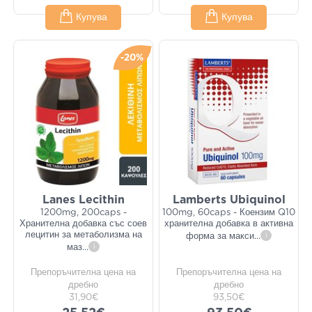
Купува
Купува
-20%
Lanes Lecithin
Lamberts Ubiquinol
1200mg, 200caps -
100mg, 60caps - Коензим Q10
Хранителна добавка със соев
хранителна добавка в активна
лецитин за метаболизма на
форма за макси
...
i
маз
...
i
Препоръчителна цена на
Препоръчителна цена на
дребно
дребно
31,90€
93,50€