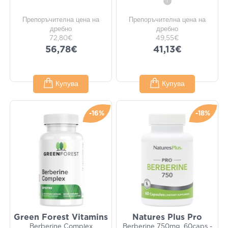
i
Препоръчителна цена на
Препоръчителна цена на
дребно
дребно
72,80€
49,55€
56,78€
41,13€
Купува
Купува
-16%
-18%
Green Forest Vitamins
Natures Plus Pro
Berberine Complex
Berberine 750mg, 60caps -