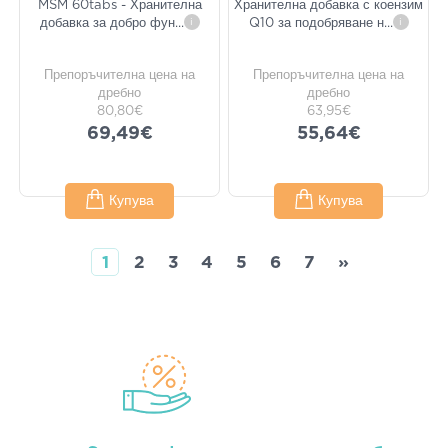
MSM 60tabs - Хранителна
Хранителна добавка с коензим
добавка за добро фун
...
i
Q10 за подобряване н
...
i
Препоръчителна цена на
Препоръчителна цена на
дребно
дребно
80,80€
63,95€
69,49€
55,64€
Купува
Купува
1
2
3
4
5
6
7
»