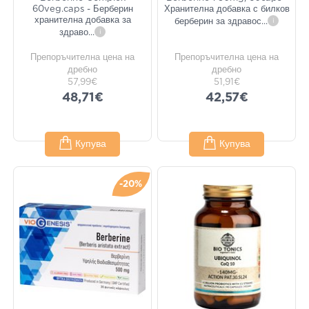
60veg.caps - Берберин
Хранителна добавка с билков
хранителна добавка за
берберин за здравос
...
i
здраво
...
i
Препоръчителна цена на
Препоръчителна цена на
дребно
дребно
57,99€
51,91€
48,71€
42,57€
Купува
Купува
-20%