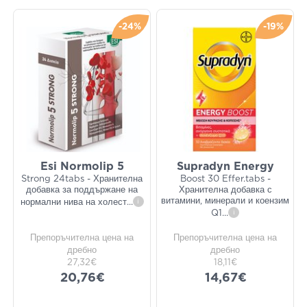
-24%
-19%
Esi Normolip 5
Supradyn Energy
Strong 24tabs - Хранителна
Boost 30 Effer.tabs -
добавка за поддържане на
Хранителна добавка с
витамини, минерали и коензим
нормални нива на холест
...
i
Q1
...
i
Препоръчителна цена на
Препоръчителна цена на
дребно
дребно
27,32€
18,11€
20,76€
14,67€