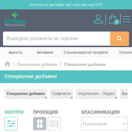
Безплатна доставка
при поръчки над 62€
0
красота
витамини
Слънцезащитни продукти
Сезонн
Хранителни добавки
Специални добавки
Специални добавки
Специални добавки
Cпортисти
Vegetarian - Vegan
Билк
ФИЛТРИ
ПРОЕКЦИЯ
КЛАСИФИКАЦИЯ
Популярни