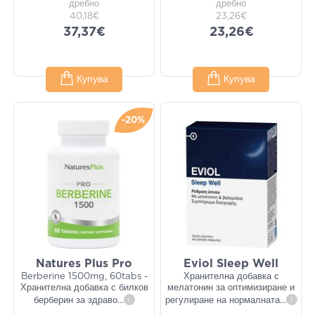
дребно
дребно
40,18€
23,26€
37,37€
23,26€
Купува
Купува
-20%
Natures Plus Pro
Eviol Sleep Well
Berberine 1500mg, 60tabs -
Хранителна добавка с
Хранителна добавка с билков
мелатонин за оптимизиране и
берберин за здраво
...
i
регулиране на нормалната
...
i