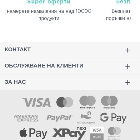
Super оферти
безпла
намерeте намаления на над 10000
Безплатна д
продукти
поръчки над 
КОНТАКТ
ОБСЛУЖВАНЕ НА КЛИЕНТИ
ЗА НАС