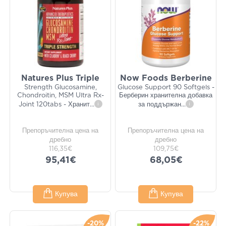
Natures Plus Triple
Now Foods Berberine
Strength Glucosamine,
Glucose Support 90 Softgels -
Chondroitin, MSM Ultra Rx-
Берберин хранителна добавка
Joint 120tabs - Хранит
...
i
за поддържан
...
i
Препоръчителна цена на
Препоръчителна цена на
дребно
дребно
116,35€
109,75€
95,41€
68,05€
Купува
Купува
-20%
-22%