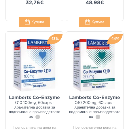
32,76€
48,98€
Купува
Купува
-13%
-14%
Lamberts Co-Enzyme
Lamberts Co-Enzyme
Q10 100mg, 60caps -
Q10 200mg, 60caps -
Хранителна добавка за
Хранителна добавка за
подпомагане производството
подпомагане производството
на
...
i
на
...
i
Препоръчителна цена на
Препоръчителна цена на