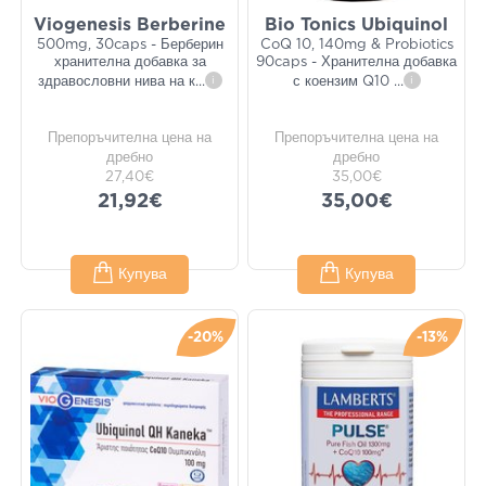
Viogenesis Berberine
Bio Tonics Ubiquinol
500mg, 30caps - Берберин
CoQ 10, 140mg & Probiotics
хранителна добавка за
90caps - Хранителна добавка
здравословни нива на к
...
i
с коензим Q10
...
i
Препоръчителна цена на
Препоръчителна цена на
дребно
дребно
27,40€
35,00€
21,92€
35,00€
Купува
Купува
-20%
-13%