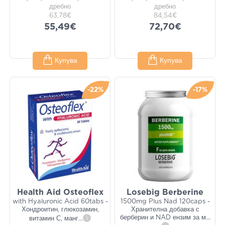
дребно
дребно
63,78€
84,54€
55,49€
72,70€
Купува
Купува
-22%
-17%
Health Aid Osteoflex
Losebig Berberine
with Hyaluronic Acid 60tabs -
1500mg Plus Nad 120caps -
Хондроитин, глюкозамин,
Хранителна добавка с
берберин и NAD ензим за м
...
витамин С, манг
...
i