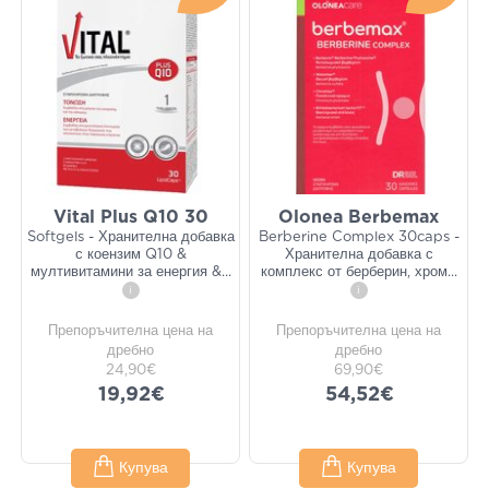
Vital Plus Q10 30
Olonea Berbemax
Softgels - Хранителна добавка
Berberine Complex 30caps -
с коензим Q10 &
Хранителна добавка с
мултивитамини за енергия &
...
комплекс от берберин, хром
...
i
i
Препоръчителна цена на
Препоръчителна цена на
дребно
дребно
24,90€
69,90€
19,92€
54,52€
Купува
Купува