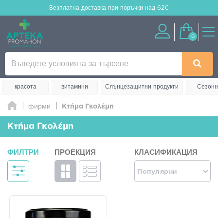
Безплатна доставка
при поръчки над 62€
0
красота
витамини
Слънцезащитни продукти
Сезонн
фирми
Κτήμα Γκολέμη
Κτήμα Γκολέμη
ФИЛТРИ
ПРОЕКЦИЯ
КЛАСИФИКАЦИЯ
Популярни