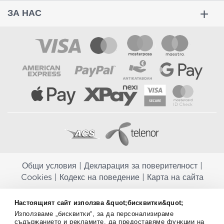
ЗА НАС
Общи условия
|
Декларация за поверителност
|
Cookies
|
Кодекс на поведение
|
Карта на сайта
Aptekapromahon.com ви информира, че хранителните добавки не
Настоящият сайт използва &quot;бисквитки&quot;
заместват балансираната диета и не са предназначени за
Използваме „бисквитки“, за да персонализираме
профилактика, лечение или лечение на човешки заболявания.
съдържанието и рекламите, да предоставяме функции на
Консултирайте се с Вашия лекар, ако сте бременна, кърмите,