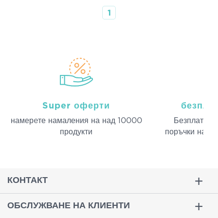
1
Super оферти
безпла
намерeте намаления на над 10000
Безплатна д
продукти
поръчки над 
КОНТАКТ
ОБСЛУЖВАНЕ НА КЛИЕНТИ