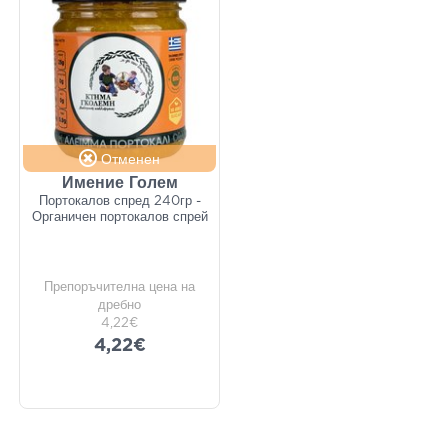
Отменен
Имение Голем
Портокалов спред 240гр -
Органичен портокалов спрей
Препоръчителна цена на
дребно
4,22€
4,22€