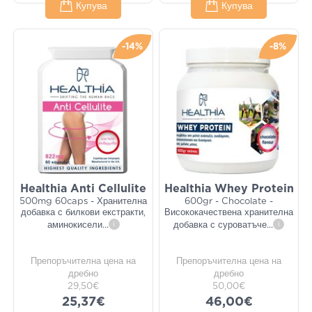
Купува
Купува
-14%
-8%
Healthia Anti Cellulite
Healthia Whey Protein
500mg 60caps - Хранителна
600gr - Chocolate -
добавка с билкови екстракти,
Висококачествена хранителна
аминокисели
...
i
добавка с суроватъче
...
i
Препоръчителна цена на
Препоръчителна цена на
дребно
дребно
29,50€
50,00€
25,37€
46,00€