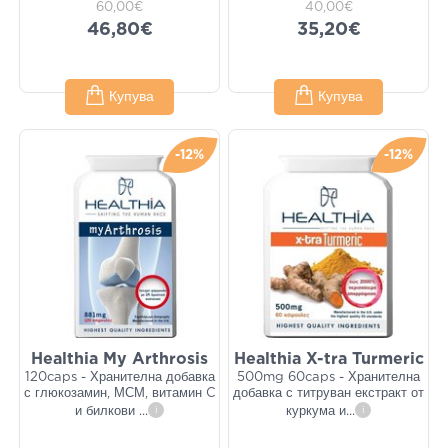
60,00€
40,00€
46,80€
35,20€
Купува
Купува
-12%
-12%
Healthia My Arthrosis
Healthia X-tra Turmeric
120caps - Хранителна добавка
500mg 60caps - Хранителна
с глюкозамин, МСМ, витамин C
добавка с титруван екстракт от
и билкови
...
i
куркума и
...
i