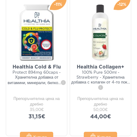
-11%
-12%
Healthia Cold & Flu
Healthia Collagen+
Protect 894mg 60caps -
100% Pure 500ml -
Хранителна добавка от
Strawberry - Хранителна
добавка с колаген от 4-то пок
...
витамини, минерали, билко
...
i
i
Препоръчителна цена на
Препоръчителна цена на
дребно
дребно
35,00€
50,00€
31,15€
44,00€