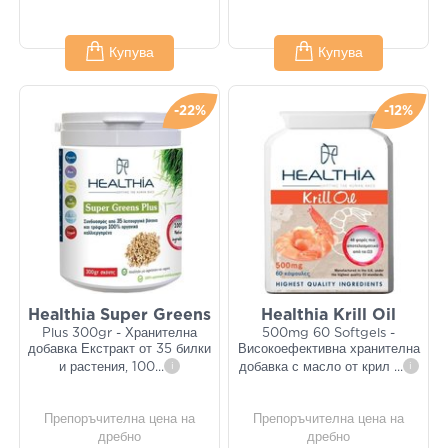
Купува
Купува
-22%
-12%
Healthia Super Greens
Healthia Krill Oil
Plus 300gr - Хранителна
500mg 60 Softgels -
добавка Екстракт от 35 билки
Високоефективна хранителна
и растения, 100
...
i
добавка с масло от крил
...
i
Препоръчителна цена на
Препоръчителна цена на
дребно
дребно