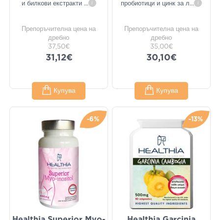
и билкови екстракти
...
i
пробиотици и цинк за л
...
i
Препоръчителна цена на
Препоръчителна цена на
дребно
дребно
37,50€
35,00€
31,12€
30,10€
Купува
Купува
-6%
-13%
Healthia Superior Myo-
Healthia Garcinia