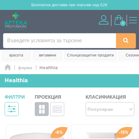
Безплатна доставка
при поръчки над 62€
0
красота
витамини
Слънцезащитни продукти
Сезонн
фирми
Healthia
Healthia
ФИЛТРИ
ПРОЕКЦИЯ
КЛАСИФИКАЦИЯ
Популярни
-6%
-15%