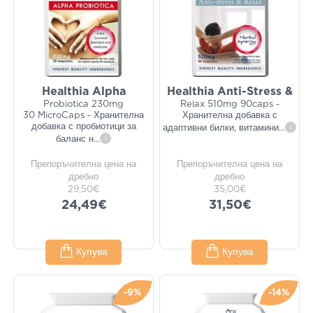
Healthia Alpha
Healthia Anti-Stress &
Probiotica 230mg
Relax 510mg 90caps -
30 MicroCaps - Хранителна
Хранителна добавка с
добавка с пробиотици за
адаптивни билки, витамини
...
i
баланс н
...
i
Препоръчителна цена на
Препоръчителна цена на
дребно
дребно
29,50€
35,00€
24,49€
31,50€
Купува
Купува
-9%
-14%