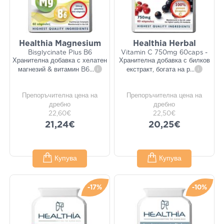
Healthia Magnesium
Healthia Herbal
Bisglycinate Plus B6
Vitamin C 750mg 60caps -
Хранителна добавка с хелатен
Хранителна добавка с билков
магнезий & витамин B6
...
i
екстракт, богата на р
...
i
Препоръчителна цена на
Препоръчителна цена на
дребно
дребно
22,60€
22,50€
21,24€
20,25€
Купува
Купува
-17%
-10%