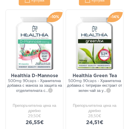
Купува
Купува
-10%
-14%
Healthia D-Mannose
Healthia Green Tea
500mg 90caps - Хранителна
500mg 90caps - Хранителна
добавка с маноза за защита на
добавка с титриран екстракт от
отделителната с
...
i
зелен чай за у
...
i
Препоръчителна цена на
Препоръчителна цена на
дребно
дребно
29,50€
28,50€
26,55€
24,51€