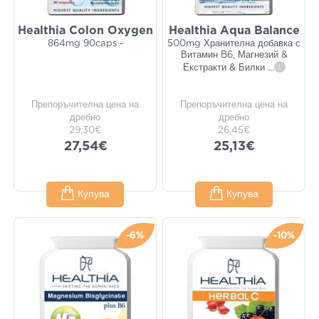
Healthia Colon Oxygen
Healthia Aqua Balance
864mg 90caps -
500mg Хранителна добавка с
Витамин B6, Магнезий &
Екстракти & Билки
...
i
Препоръчителна цена на
Препоръчителна цена на
дребно
дребно
29,30€
26,45€
27,54€
25,13€
Купува
Купува
-6%
-10%