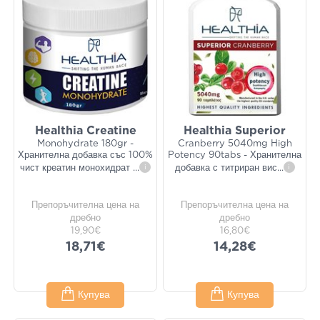
Healthia Creatine
Healthia Superior
Monohydrate 180gr -
Cranberry 5040mg High
Хранителна добавка със 100%
Potency 90tabs - Хранителна
чист креатин монохидрат
...
i
добавка с титриран вис
...
i
Препоръчителна цена на
Препоръчителна цена на
дребно
дребно
19,90€
16,80€
18,71€
14,28€
Купува
Купува