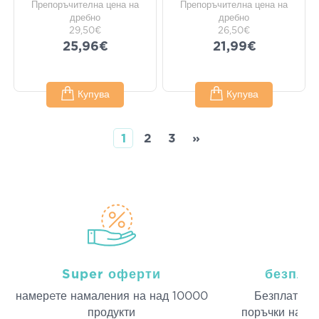
Препоръчителна цена на
Препоръчителна цена на
дребно
дребно
29,50€
26,50€
25,96€
21,99€
Купува
Купува
1
2
3
»
Super оферти
безпла
намерeте намаления на над 10000
Безплатна д
продукти
поръчки над 