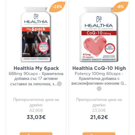
-23%
-8%
Healthia My 6pack
Healthia CoQ-10 High
688mg 90caps - Хранителна
Potency 100mg 60caps -
добавка със 17 активни
Хранителна добавка с
високоефективен коензим Q
...
съставки за липолиза, з
...
i
i
Препоръчителна цена на
Препоръчителна цена на
дребно
дребно
42,90€
23,50€
33,03€
21,62€