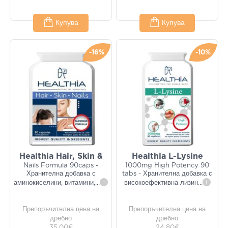
Купува
Купува
-16%
-10%
Healthia Hair, Skin &
Healthia L-Lysine
Nails Formula 90caps -
1000mg High Potency 90
Хранителна добавка с
tabs - Хранителна добавка с
аминокиселини, витамини,
...
i
високоефективна лизин
...
i
Препоръчителна цена на
Препоръчителна цена на
дребно
дребно
35,00€
24,80€