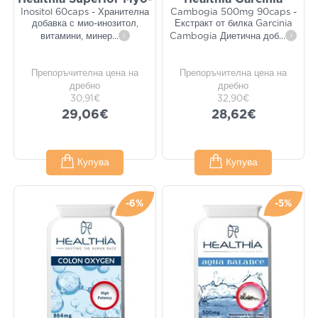
Inositol 60caps - Хранителна
Cambogia 500mg 90caps -
добавка с мио-инозитол,
Екстракт от билка Garcinia
витамини, минер
...
i
Cambogia Диетична доб
...
i
Препоръчителна цена на
Препоръчителна цена на
дребно
дребно
30,91€
32,90€
29,06€
28,62€
Купува
Купува
-6%
-5%