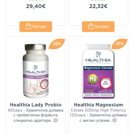
29,40€
22,32€
Купува
Купува
-12%
-17%
Healthia Lady Probio
Healthia Magnesium
60caps - Хранителна добавка
Citrate 500mg High Potency
с пробиотична формула,
120caps - Хранителна добавка
специално адаптира
...
i
с високо усвоим
...
i