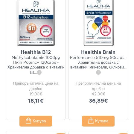
Healthia B12
Healthia Brain
Methylcobalamin 1000μg
Performance 510mg 90caps -
High Potency 120caps -
Хранителна добавка с
Хранителна добавка с витамин
витамини, минерали, билкови
...
B1
...
i
i
Препоръчителна цена на
Препоръчителна цена на
дребно
дребно
19,90€
42,90€
18,11€
36,89€
Купува
Купува