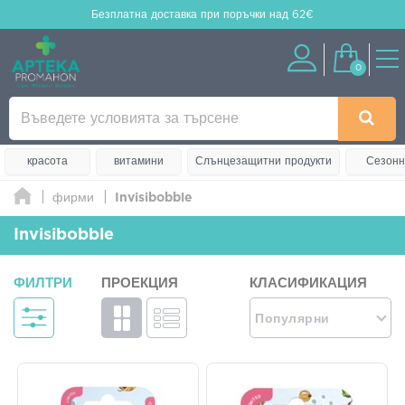
Безплатна доставка
при поръчки над 62€
0
красота
витамини
Слънцезащитни продукти
Сезонн
фирми
Invisibobble
Invisibobble
ФИЛТРИ
ПРОЕКЦИЯ
КЛАСИФИКАЦИЯ
Популярни