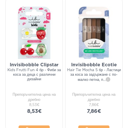
Invisibobble Clipstar
Invisibobble Ecotie
Kids Frutti Fun 4 бр - Фиби за
Hair Tie Mocha 5 бр - Ластици
коса за деца с различни
за коса за задържане с по-
дизайни
малко петна, п
...
i
Препоръчителна цена на
Препоръчителна цена на
дребно
дребно
8,53€
7,86€
8,53€
7,86€