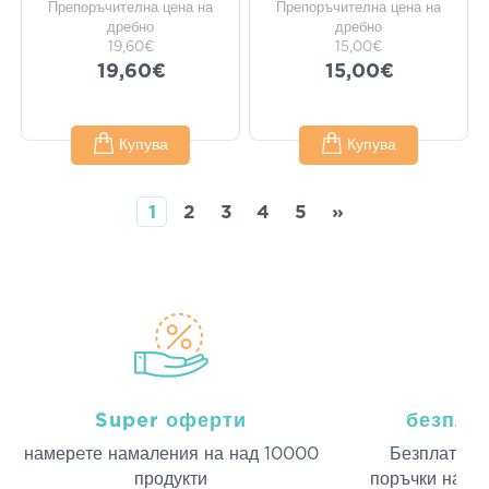
Препоръчителна цена на
Препоръчителна цена на
дребно
дребно
19,60€
15,00€
19,60€
15,00€
Купува
Купува
1
2
3
4
5
»
Super оферти
безпла
намерeте намаления на над 10000
Безплатна д
продукти
поръчки над 