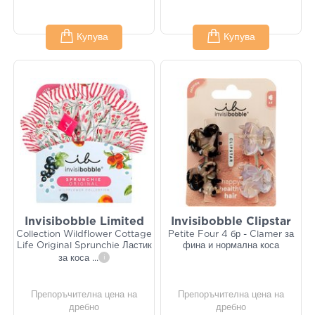
Купува
Купува
Invisibobble Limited
Invisibobble Clipstar
Collection Wildflower Cottage
Petite Four 4 бр - Clamer за
Life Original Sprunchie Ластик
фина и нормална коса
за коса
...
i
Препоръчителна цена на
Препоръчителна цена на
дребно
дребно