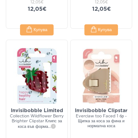
12,05€
12,05€
12,05€
12,05€
Купува
Купува
Invisibobble Limited
Invisibobble Clipstar
Collection Wildflower Berry
Everclaw too Faced 1 бр -
Brighter Clipstar Клипс за
Щипка за коса за фина и
нормална коса
коса във форма
...
i