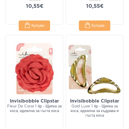
10,55€
10,55€
Купува
Купува
Invisibobble Clipstar
Invisibobble Clipstar
Fleur De Coral 1 бр - Щипка за
Gold Luxe 1 бр - Щипка за
коса, идеална за гъста коса
коса, идеална за къдрава и
гъста коса