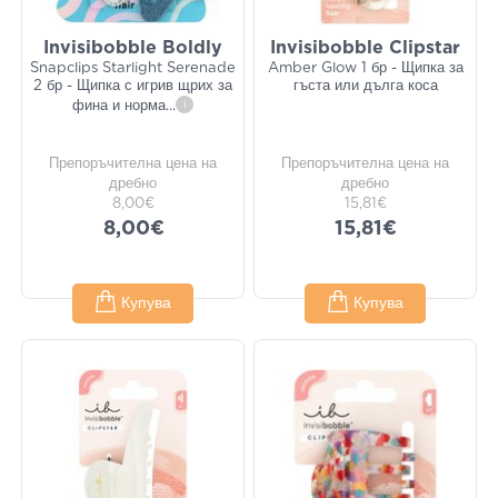
Invisibobble Boldly
Invisibobble Clipstar
Snapclips Starlight Serenade
Amber Glow 1 бр - Щипка за
2 бр - Щипка с игрив щрих за
гъста или дълга коса
фина и норма
...
i
Препоръчителна цена на
Препоръчителна цена на
дребно
дребно
8,00€
15,81€
8,00€
15,81€
Купува
Купува