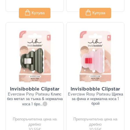
Купува
Купува
Invisibobble Clipstar
Invisibobble Clipstar
Everclaw Piny Plateau Клипс
Everclaw Rosy Plateau Щипка
без метал за тънка & нормална
за фина и нормална коса 1
брой
коса 1 бро
...
i
Препоръчителна цена на
Препоръчителна цена на
дребно
дребно
10,55€
10,55€