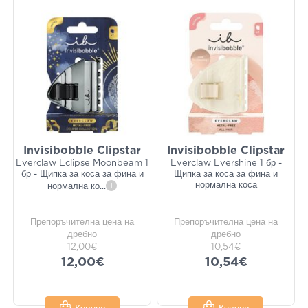
Invisibobble Clipstar
Invisibobble Clipstar
Everclaw Eclipse Moonbeam 1
Everclaw Evershine 1 бр -
бр - Щипка за коса за фина и
Щипка за коса за фина и
нормална коса
нормална ко
...
i
Препоръчителна цена на
Препоръчителна цена на
дребно
дребно
12,00€
10,54€
12,00€
10,54€