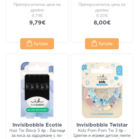
Препоръчителна цена на
Препоръчителна цена на
дребно
дребно
9,79€
8,00€
9,79€
8,00€
Купува
Купува
Invisibobble Ecotie
Invisibobble Twistar
Hair Tie Black 5 бр - Ластици
Kids Pom Pom Tie 3 бр -
за коса за задържане с по-
Цветни и игриви детски ленти