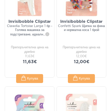
Invisibobble Clipstar
Invisibobble Clipstar
Clawdia Tortoise Large 1 бр -
Confetti Spark Щипка за фина
Голяма машинка за
и нормална коса 1 брой
подстригване, идеалн
...
i
Препоръчителна цена на
Препоръчителна цена на
дребно
дребно
11,63€
12,00€
11,63€
12,00€
Купува
Купува