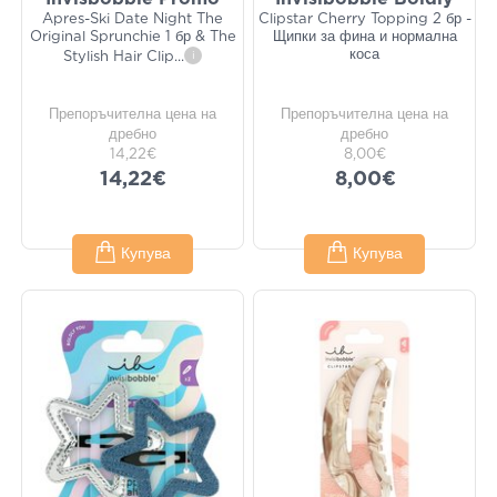
Apres-Ski Date Night The
Clipstar Cherry Topping 2 бр -
Original Sprunchie 1 бр & The
Щипки за фина и нормална
коса
Stylish Hair Clip
...
i
Препоръчителна цена на
Препоръчителна цена на
дребно
дребно
14,22€
8,00€
14,22€
8,00€
Купува
Купува