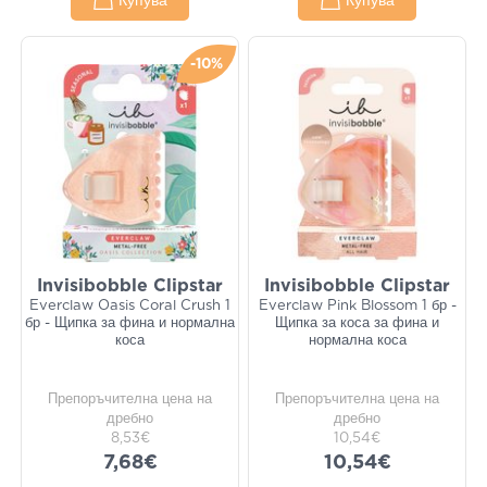
Купува
Купува
-10%
Invisibobble Clipstar
Invisibobble Clipstar
Everclaw Oasis Coral Crush 1
Everclaw Pink Blossom 1 бр -
бр - Щипка за фина и нормална
Щипка за коса за фина и
коса
нормална коса
Препоръчителна цена на
Препоръчителна цена на
дребно
дребно
8,53€
10,54€
7,68€
10,54€