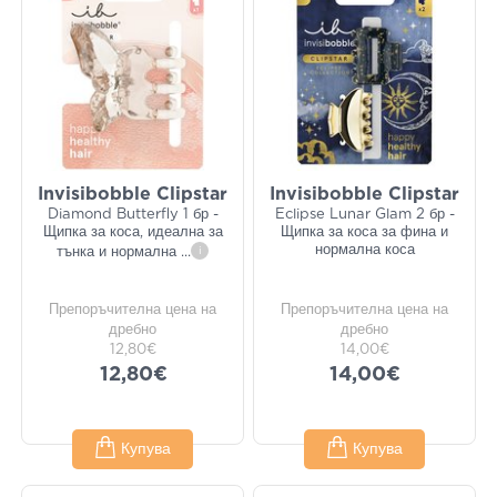
Invisibobble Clipstar
Invisibobble Clipstar
Diamond Butterfly 1 бр -
Eclipse Lunar Glam 2 бр -
Щипка за коса, идеална за
Щипка за коса за фина и
нормална коса
тънка и нормална
...
i
Препоръчителна цена на
Препоръчителна цена на
дребно
дребно
12,80€
14,00€
12,80€
14,00€
Купува
Купува