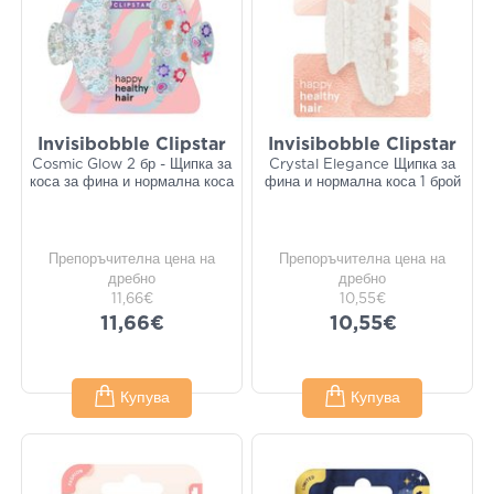
Invisibobble Clipstar
Invisibobble Clipstar
Cosmic Glow 2 бр - Щипка за
Crystal Elegance Щипка за
коса за фина и нормална коса
фина и нормална коса 1 брой
Препоръчителна цена на
Препоръчителна цена на
дребно
дребно
11,66€
10,55€
11,66€
10,55€
Купува
Купува