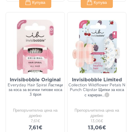
Купува
Купува
Invisibobble Original
Invisibobble Limited
Everyday Hair Spiral Ластици
Collection Wildflower Petals N
за коса за всички типове коса
Punch Clipstar Щипки за коса
3 броя
с кариран
...
i
Препоръчителна цена на
Препоръчителна цена на
дребно
дребно
7,61€
13,06€
7,61€
13,06€