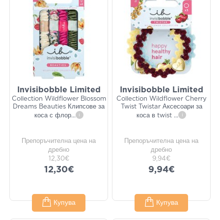
Invisibobble Limited
Invisibobble Limited
Collection Wildflower Blossom
Collection Wildflower Cherry
Dreams Beauties Клипсове за
Twist Twistar Аксесоари за
коса с флор
...
i
коса в twist
...
i
Препоръчителна цена на
Препоръчителна цена на
дребно
дребно
12,30€
9,94€
12,30€
9,94€
Купува
Купува