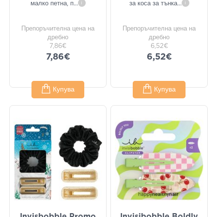
малко петна, п
...
i
за коса за тънка
...
i
Препоръчителна цена на
Препоръчителна цена на
дребно
дребно
7,86€
6,52€
7,86€
6,52€
Купува
Купува
Invisbobble Promo
Invisibobble Boldly