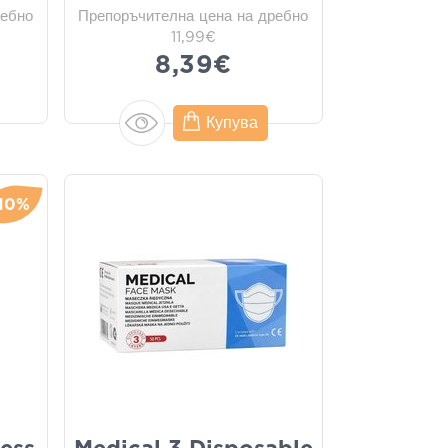
ребно
Препоръчителна цена на дребно
11,99€
8,39€
Купува
10%