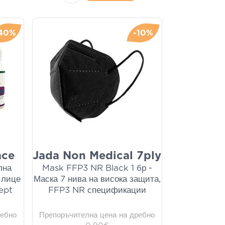
40%
-10%
ace
Jada Non Medical 7ply
лна
Mask FFP3 NR Black 1 бр -
 лице
Маска 7 нива на висока защита,
ept
FFP3 NR спецификации
ребно
Препоръчителна цена на дребно