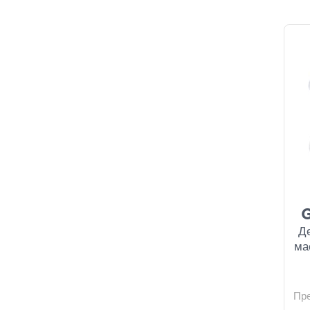
G
Д
ма
Пр