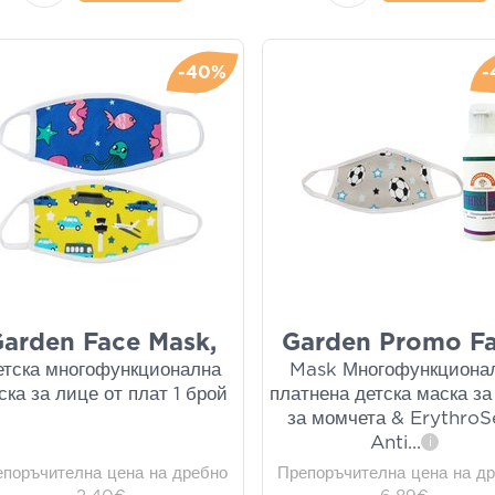
-40%
-
arden Face Mask,
Garden Promo F
етска многофункционална
Mask Многофункциона
ска за лице от плат 1 брой
платнена детска маска за
за момчета & ErythroS
Anti
...
i
епоръчителна цена на дребно
Препоръчителна цена на д