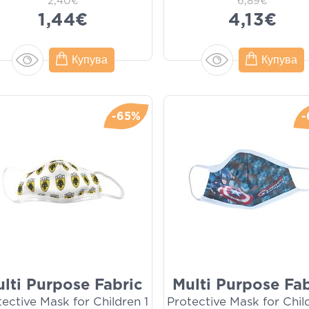
2,40€
6,89€
1,44€
4,13€
Купува
Купува
-65%
-
lti Purpose Fabric
Multi Purpose Fab
tective Mask for Children 1
Protective Mask for Chil