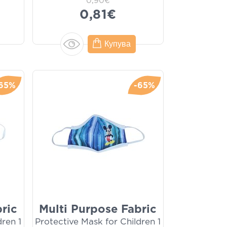
0,90€
0,81€
Купува
65%
-65%
ric
Multi Purpose Fabric
dren 1
Protective Mask for Children 1