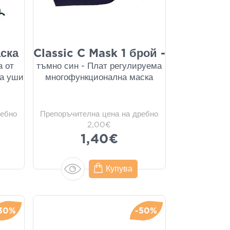
аска
Classic C Mask 1 брой -
а от
тъмно син - Плат регулируема
за уши
многофункционална маска
ребно
Препоръчителна цена на дребно
2,00€
1,40€
Купува
30%
-50%