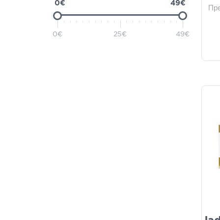
0€
49€
Пр
0€
25€
49€