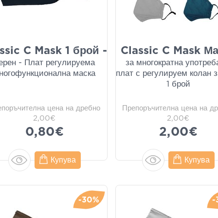
ssic C Mask 1 брой -
Classic C Mask М
ерен - Плат регулируема
за многократна употреб
ногофункционална маска
плат с регулируем колан 
1 брой
епоръчителна цена на дребно
Препоръчителна цена на д
2,00€
2,00€
0,80€
2,00€
Купува
Купува
-30%
-