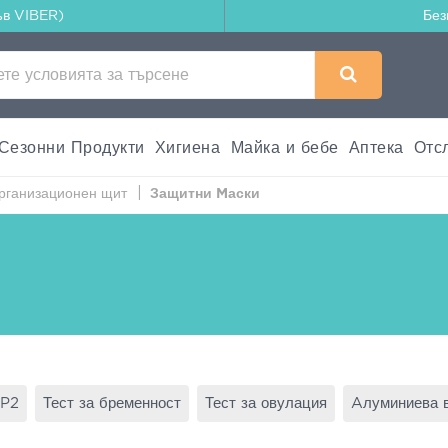
ъв VIBER)
Без
Сезонни Продукти
Хигиена
Майка и бебе
Аптека
Отс
Организационен щит
Защитни Mаски
FP2
Тест за бременност
Тест за овулация
Aлуминиева 