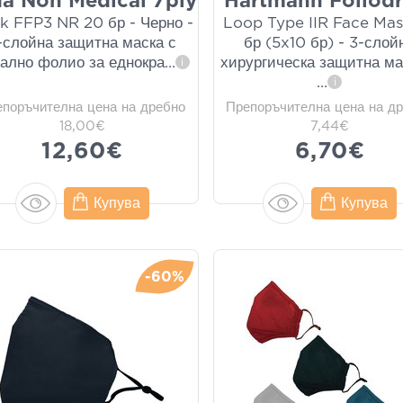
da Non Medical 7ply
Hartmann Foliodr
k FFP3 NR 20 бр - Черно -
Loop Type IIR Face Ma
-слойна защитна маска с
бр (5x10 бр) - 3-слой
ално фолио за еднокра
...
хирургическа защитна ма
i
...
i
епоръчителна цена на дребно
Препоръчителна цена на д
18,00€
7,44€
12,60€
6,70€
Купува
Купува
-60%