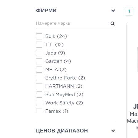
ФИРМИ
1
Bulk
(24)
TiLi
(12)
Jada
(9)
Garden
(4)
ΜΕΓΑ
(3)
Erythro Forte
(2)
HARTMANN
(2)
Poli MeyMed
(2)
Work Safety
(2)
J
Famex
(1)
Mas
RealCare
(1)
Маск
Trimed
(1)
ЦЕНОВ ДИАПАЗОН