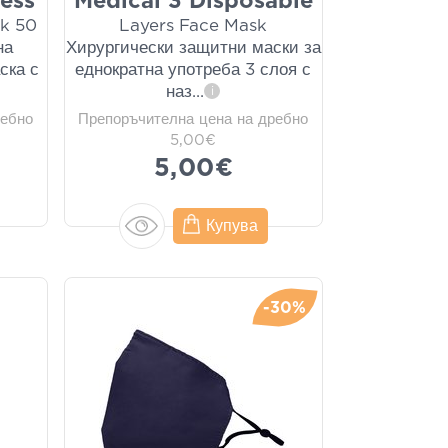
ess
Medical 3 Disposable
sk 50
Layers Face Mask
на
Хирургически защитни маски за
ска с
еднократна употреба 3 слоя с
наз
...
i
ребно
Препоръчителна цена на дребно
5,00€
5,00€
Купува
-30%