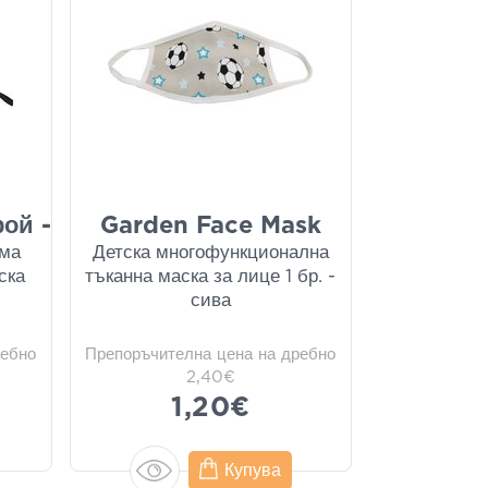
рой -
Garden Face Mask
ема
Детска многофункционална
ска
тъканна маска за лице 1 бр. -
сива
ребно
Препоръчителна цена на дребно
2,40€
1,20€
Купува