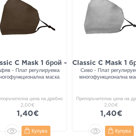
ssic C Mask 1 брой -
Classic C Mask 1 б
афяв - Плат регулируема
Сиво - Плат регулиру
ногофункционална маска
многофункционална ма
епоръчителна цена на дребно
Препоръчителна цена на д
2,00€
2,00€
1,40€
1,40€
Купува
Купува