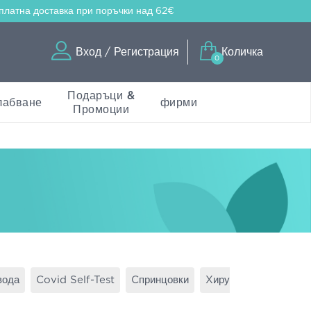
платна доставка
при поръчки над 62€
Вход / Регистрация
Количка
0
Подаръци &
лабване
фирми
Промоции
вода
Covid Self-Test
Cпринцовки
Xирургически – Ръка