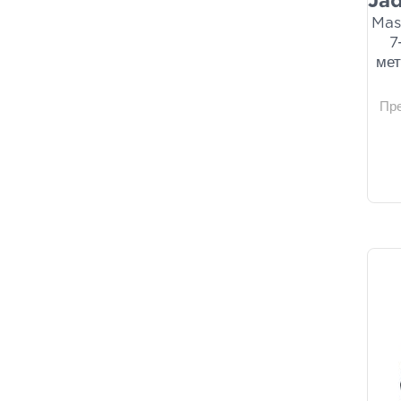
Ja
Mas
7
мет
Пр