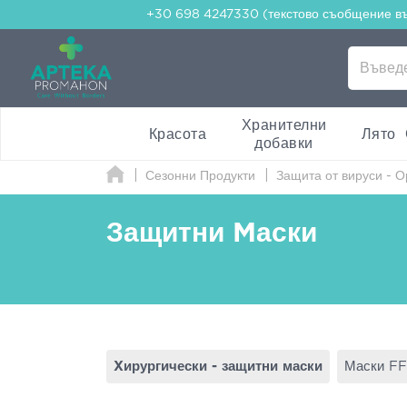
+30 698 4247330 (текстово съобщение в
Хранителни
Красота
Лято
добавки
Сезонни Продукти
Защита от вируси - 
Защитни Mаски
Xирургически - защитни маски
Маски F