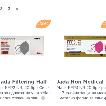
2
3
»
-30%
-
iada Filtering Half
Jada Non Medical 
k FFP2 NR, 20 бр - Сив -
Mask FFP3 NR 20 бр - ро
а за еднократна употреба с
7-слойна защитна маск
висока степен на защ
...
метално фолио за еднок
i