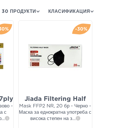
30 ПРОДУКТИ
КЛАСИФИКАЦИЯ
30%
-30%
7ply
Jiada Filtering Half
зово -
Mask FFP2 NR, 20 бр - Черно -
а с
Маска за еднократна употреба с
р
...
висока степен на з
...
i
i