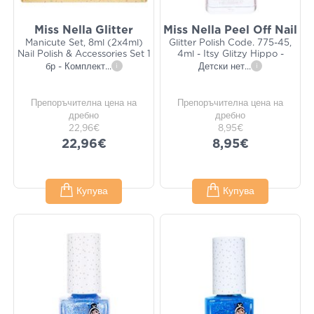
Miss Nella Glitter
Miss Nella Peel Off Nail
Manicute Set, 8ml (2x4ml)
Glitter Polish Code. 775-45,
Nail Polish & Accessories Set 1
4ml - Itsy Glitzy Hippo -
бр - Комплект
...
i
Детски нет
...
i
Препоръчителна цена на
Препоръчителна цена на
дребно
дребно
22,96€
8,95€
22,96€
8,95€
Купува
Купува