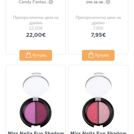
Candy Fantas
...
i
очи за не
...
i
Препоръчителна цена на
Препоръчителна цена на
дребно
дребно
22,00€
7,95€
22,00€
7,95€
Купува
Купува
Miss Nella Eye Shadow
Miss Nella Eye Shadow