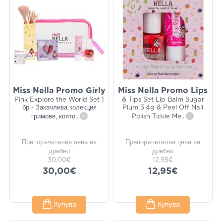
Miss Nella Promo Girly
Miss Nella Promo Lips
Pink Explore the World Set 1
& Tips Set Lip Balm Sugar
бр - Закачлива колекция
Plum 3.4g & Peel Off Nail
гримове, която
...
i
Polish Tickle Me
...
i
Препоръчителна цена на
Препоръчителна цена на
дребно
дребно
30,00€
12,95€
30,00€
12,95€
Купува
Купува