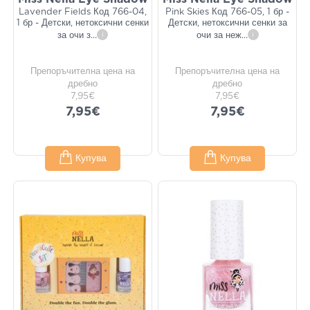
Lavender Fields Код 766-04,
Pink Skies Код 766-05, 1 бр -
1 бр - Детски, нетоксични сенки
Детски, нетоксични сенки за
за очи з
...
i
очи за неж
...
i
Препоръчителна цена на
Препоръчителна цена на
дребно
дребно
7,95€
7,95€
7,95€
7,95€
Купува
Купува