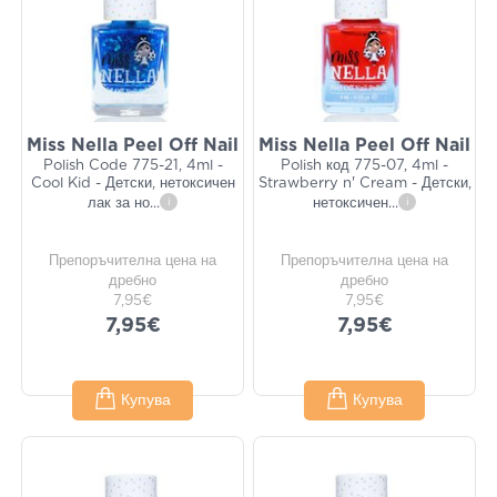
Miss Nella Peel Off Nail
Miss Nella Peel Off Nail
Polish Code 775-21, 4ml -
Polish код 775-07, 4ml -
Cool Kid - Детски, нетоксичен
Strawberry n' Cream - Детски,
лак за но
...
i
нетоксичен
...
i
Препоръчителна цена на
Препоръчителна цена на
дребно
дребно
7,95€
7,95€
7,95€
7,95€
Купува
Купува