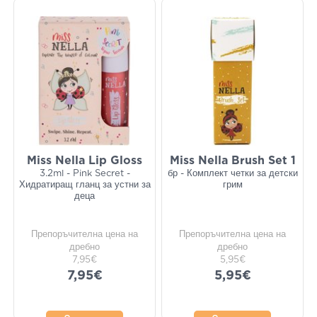
Miss Nella Lip Gloss
Miss Nella Brush Set 1
3.2ml - Pink Secret -
бр - Комплект четки за детски
Хидратиращ гланц за устни за
грим
деца
Препоръчителна цена на
Препоръчителна цена на
дребно
дребно
7,95€
5,95€
7,95€
5,95€