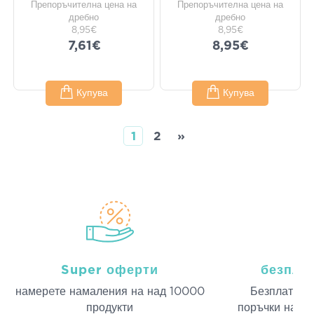
Препоръчителна цена на
Препоръчителна цена на
дребно
дребно
8,95€
8,95€
7,61€
8,95€
Купува
Купува
1
2
»
Super оферти
безпла
намерeте намаления на над 10000
Безплатна д
продукти
поръчки над 