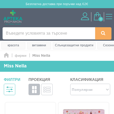
Безплатна доставка
при поръчки над 62€
0
красота
витамини
Слънцезащитни продукти
Сезонн
фирми
Miss Nella
Miss Nella
ФИЛТРИ
ПРОЕКЦИЯ
КЛАСИФИКАЦИЯ
Популярни