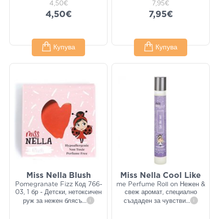
4,50€
7,95€
4,50€
7,95€
Купува
Купува
Miss Nella Blush
Miss Nella Cool Like
Pomegranate Fizz Код 766-
me Perfume Roll on Нежен &
03, 1 бр - Детски, нетоксичен
свеж аромат, специално
руж за нежен блясъ
...
i
създаден за чувстви
...
i