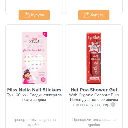
Купува
Купува
Miss Nella Nail Stickers
Hei Poa Shower Gel
3y+, 60 бр - Сладки стикери за
With Organic Coconut Pulp
нокти за деца
Нежен душ гел с органична
кокосова пулпа, под
...
i
Препоръчителна цена на
Препоръчителна цена на
дребно
дребно