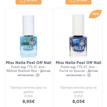
Купува
Купува
-10%
Miss Nella Peel Off Nail
Miss Nella Peel Off Nail
Polish код 775-31, 4ml -
Polish код 775-37, 4ml -
Bibbidi Bobbidi Boo - Детски,
You're so Spacial - Детски,
нетоксичен
...
i
нетоксичен л
...
i
Препоръчителна цена на
Препоръчителна цена на
дребно
дребно
8,95€
8,95€
8,95€
8,05€