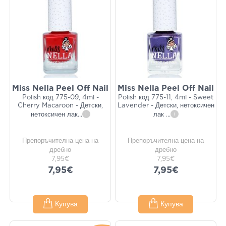
Miss Nella Peel Off Nail
Miss Nella Peel Off Nail
Polish код 775-09, 4ml -
Polish код 775-11, 4ml - Sweet
Cherry Macaroon - Детски,
Lavender - Детски, нетоксичен
нетоксичен лак
...
i
лак
...
i
Препоръчителна цена на
Препоръчителна цена на
дребно
дребно
7,95€
7,95€
7,95€
7,95€
Купува
Купува