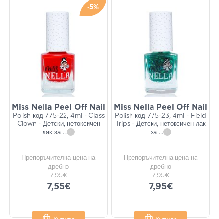
-5%
Miss Nella Peel Off Nail
Miss Nella Peel Off Nail
Polish код 775-22, 4ml - Class
Polish код 775-23, 4ml - Field
Clown - Детски, нетоксичен
Trips - Детски, нетоксичен лак
лак за
...
i
за
...
i
Препоръчителна цена на
Препоръчителна цена на
дребно
дребно
7,95€
7,95€
7,55€
7,95€