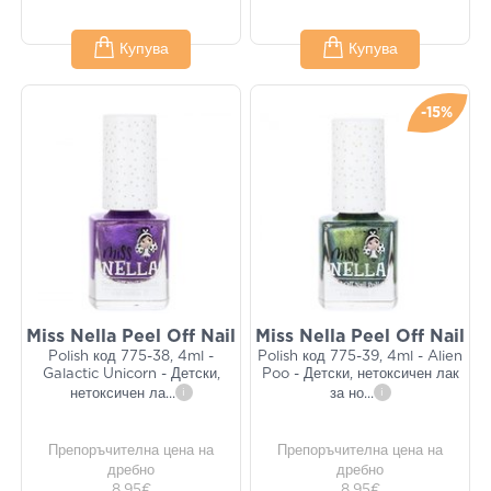
Купува
Купува
-15%
Miss Nella Peel Off Nail
Miss Nella Peel Off Nail
Polish код 775-38, 4ml -
Polish код 775-39, 4ml - Alien
Galactic Unicorn - Детски,
Poo - Детски, нетоксичен лак
нетоксичен ла
...
i
за но
...
i
Препоръчителна цена на
Препоръчителна цена на
дребно
дребно
8,95€
8,95€