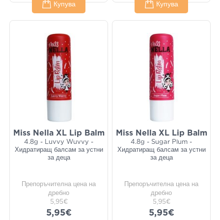
Купува
Купува
Miss Nella XL Lip Balm
Miss Nella XL Lip Balm
4.8g - Luvvy Wuvvy -
4.8g - Sugar Plum -
Хидратиращ балсам за устни
Хидратиращ балсам за устни
за деца
за деца
Препоръчителна цена на
Препоръчителна цена на
дребно
дребно
5,95€
5,95€
5,95€
5,95€