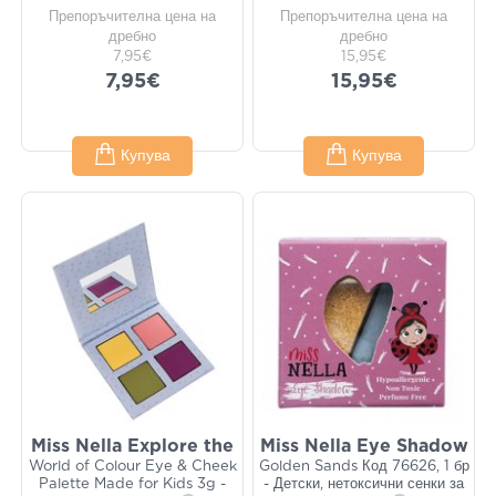
Препоръчителна цена на
Препоръчителна цена на
дребно
дребно
7,95€
15,95€
7,95€
15,95€
Купува
Купува
Miss Nella Explore the
Miss Nella Eye Shadow
World of Colour Eye & Cheek
Golden Sands Код 76626, 1 бр
Palette Made for Kids 3g -
- Детски, нетоксични сенки за