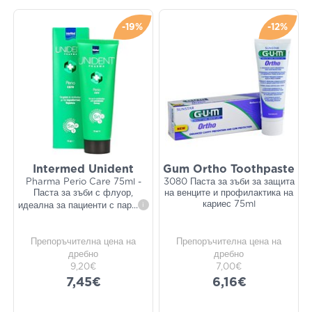
-19%
-12%
Intermed Unident
Gum Ortho Toothpaste
Pharma Perio Care 75ml -
3080 Паста за зъби за защита
Паста за зъби с флуор,
на венците и профилактика на
кариес 75ml
идеална за пациенти с пар
...
i
Препоръчителна цена на
Препоръчителна цена на
дребно
дребно
9,20€
7,00€
7,45€
6,16€