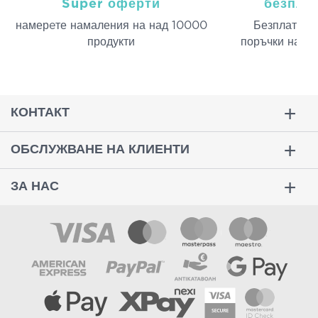
Super оферти
безпла
намерeте намаления на над 10000
Безплатна д
продукти
поръчки над 
КОНТАКТ
ОБСЛУЖВАНЕ НА КЛИЕНТИ
ЗА НАС