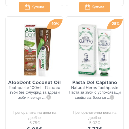
Купува
Купува
-10%
-25%
AloeDent Coconut Oil
Pasta Del Capitano
Toothpaste 100ml - Паста за
Natural Herbs Toothpaste
зъби без флуорид за здрави
Паста за зъби с успокояващи
зъби и венци с
...
i
свойства, бори се
...
i
Препоръчителна цена на
Препоръчителна цена на
дребно
дребно
6,75€
5,02€