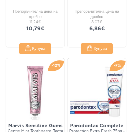
Препоръчителна цена на
Препоръчителна цена на
дребно
дребно
11,24€
8,07€
10,79€
6,86€
Купува
Купува
-10%
-7%
Marvis Sensitive Gums
Parodontax Complete
Gentle Mint Toothpaste Паста
Protection Extra Fresh 75ml -