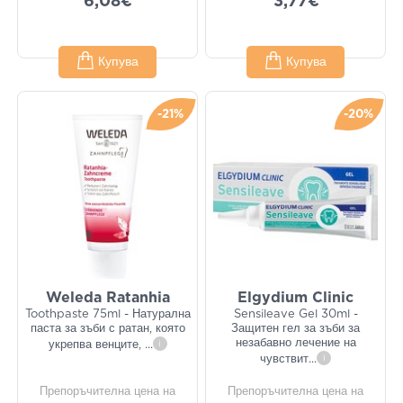
6,08€
3,77€
Купува
Купува
-21%
-20%
Weleda Ratanhia
Elgydium Clinic
Toothpaste 75ml - Натурална
Sensileave Gel 30ml -
паста за зъби с ратан, която
Защитен гел за зъби за
незабавно лечение на
укрепва венците,
...
i
чувствит
...
i
Препоръчителна цена на
Препоръчителна цена на