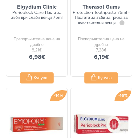
Elgydium Clinic
Therasol Gums
Perioblock Care Паста за
Protection Toothpaste 75ml -
зъби при слаби венци 75ml
Пастата за зъби за грижа за
чувствителни венци
...
i
Препоръчителна цена на
Препоръчителна цена на
дребно
дребно
8,21€
7,28€
6,98€
6,19€
Купува
Купува
-14%
-16%