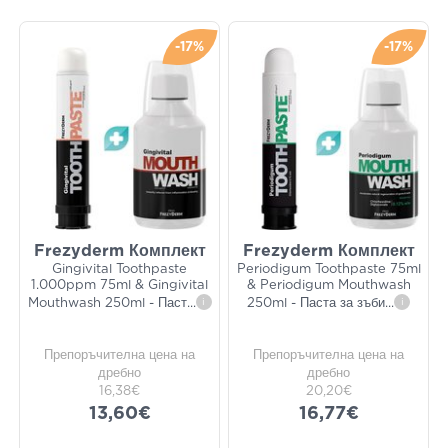
-17%
-17%
Frezyderm Комплект
Frezyderm Комплект
Gingivital Toothpaste
Periodigum Toothpaste 75ml
1.000ppm 75ml & Gingivital
& Periodigum Mouthwash
Mouthwash 250ml - Паст
...
i
250ml - Паста за зъби
...
i
Препоръчителна цена на
Препоръчителна цена на
дребно
дребно
16,38€
20,20€
13,60€
16,77€