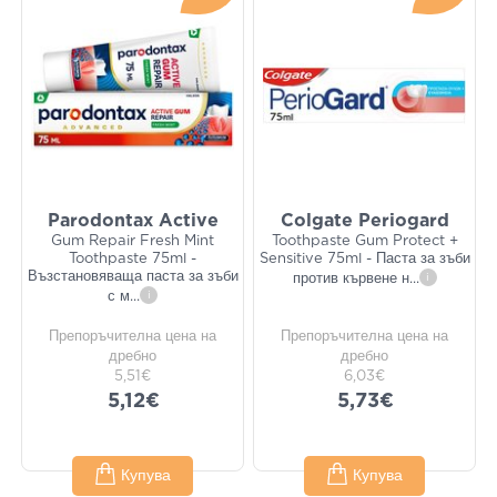
Parodontax Active
Colgate Periogard
Gum Repair Fresh Mint
Toothpaste Gum Protect +
Toothpaste 75ml -
Sensitive 75ml - Паста за зъби
Възстановяваща паста за зъби
против кървене н
...
i
с м
...
i
Препоръчителна цена на
Препоръчителна цена на
дребно
дребно
5,51€
6,03€
5,12€
5,73€
Купува
Купува