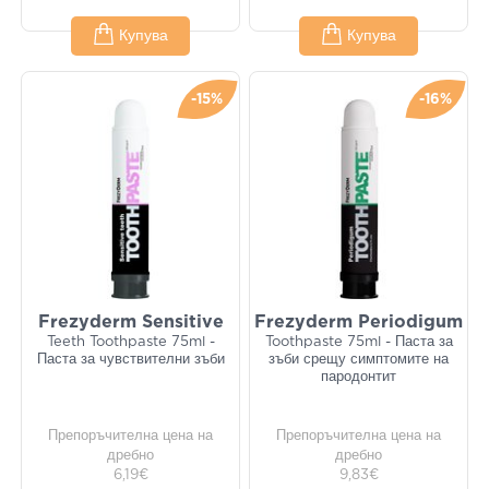
Купува
Купува
-15%
-16%
Frezyderm Sensitive
Frezyderm Periodigum
Teeth Toothpaste 75ml -
Toothpaste 75ml - Паста за
Паста за чувствителни зъби
зъби срещу симптомите на
пародонтит
Препоръчителна цена на
Препоръчителна цена на
дребно
дребно
6,19€
9,83€