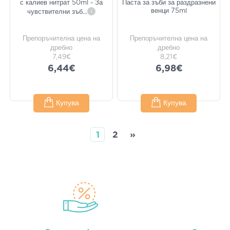
с калиев нитрат 50ml - За
Паста за зъби за раздразнени
венци 75ml
чувствителни зъб
...
i
Препоръчителна цена на
Препоръчителна цена на
дребно
дребно
7,49€
8,21€
6,44€
6,98€
Купува
Купува
1
2
»