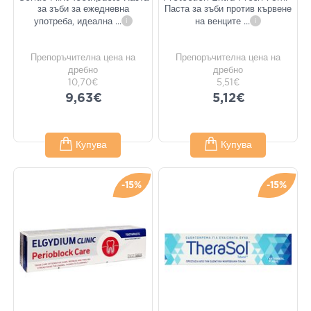
за зъби за ежедневна
Паста за зъби против кървене
употреба, идеална
...
i
на венците
...
i
Препоръчителна цена на
Препоръчителна цена на
дребно
дребно
10,70€
5,51€
9,63€
5,12€
Купува
Купува
-15%
-15%