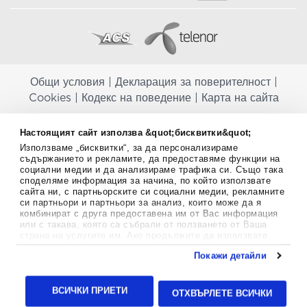
Общи условия
|
Декларация за поверителност
|
Cookies
|
Кодекс на поведение
|
Карта на сайта
Aptekapromahon.com ви информира, че хранителните добавки не
Настоящият сайт използва &quot;бисквитки&quot;
заместват балансираната диета и не са предназначени за
Използваме „бисквитки“, за да персонализираме
профилактика, лечение или лечение на човешки заболявания.
съдържанието и рекламите, да предоставяме функции на
Консултирайте се с Вашия лекар, ако сте бременна, кърмите,
социални медии и да анализираме трафика си. Също така
приемате лекарства или имате някакви здравословни проблеми,
споделяме информация за начина, по който използвате
преди да използвате някаква хранителна добавка. Непрекъснато се
сайта ни, с партньорските си социални медии, рекламните
стремим да ви предоставяме точна и валидна информация. Ако
си партньори и партньори за анализ, които може да я
имате някакви въпроси или коментари относно тях, моля свържете
комбинират с друга предоставена им от Вас информация
се с нас.
или с такава, която са събрали от ползването от Ваша
страна на услугите им. Ако продължите да използвате
Copyright
©
2012-2026 - All rights Reserved.
нашия уебсайт, вие се съгласявате с използването на
Покажи детайли
бисквитки.
Aptekapromahon.com eBusinessTeam • Website by
Повече информация за бисквитките можете да намерите
24lc.gr
тук
.
ВСИЧКИ ПРИЕТИ
ОТХВЪРЛЕТЕ ВСИЧКИ