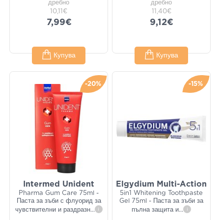
дребно
дребно
10,11€
11,40€
7,99€
9,12€
Купува
Купува
-20%
-15%
Intermed Unident
Elgydium Multi-Action
Pharma Gum Care 75ml -
5in1 Whitening Toothpaste
Паста за зъби с флуорид за
Gel 75ml - Паста за зъби за
чувствителни и раздразн
...
i
пълна защита и
...
i