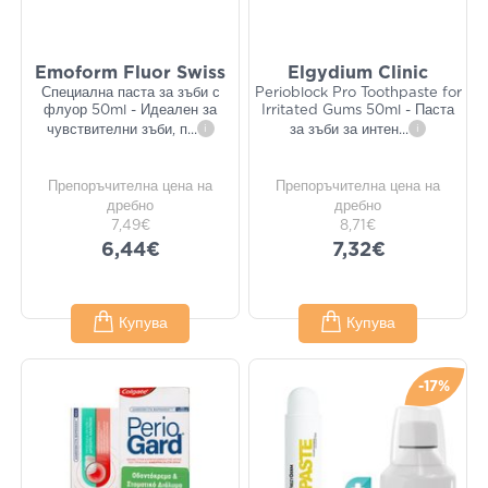
Emoform Fluor Swiss
Elgydium Clinic
Специална паста за зъби с
Perioblock Pro Toothpaste for
флуор 50ml - Идеален за
Irritated Gums 50ml - Паста
чувствителни зъби, п
...
i
за зъби за интен
...
i
Препоръчителна цена на
Препоръчителна цена на
дребно
дребно
7,49€
8,71€
6,44€
7,32€
Купува
Купува
-17%