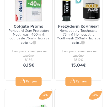
Colgate Promo
Frezyderm Комплект
Periogard Gum Protection
Homeopathy Toothpaste
Mouthwash 400ml &
75ml & Homeopathy
Toothpaste 75ml - Паста за
Mouthwash 250ml - Паста за
зъби и
...
i
зъби
...
i
Препоръчителна цена на
Препоръчителна цена на
дребно
дребно
8,15€
18,12€
8,15€
15,04€
Купува
Купува
-7%
-7%