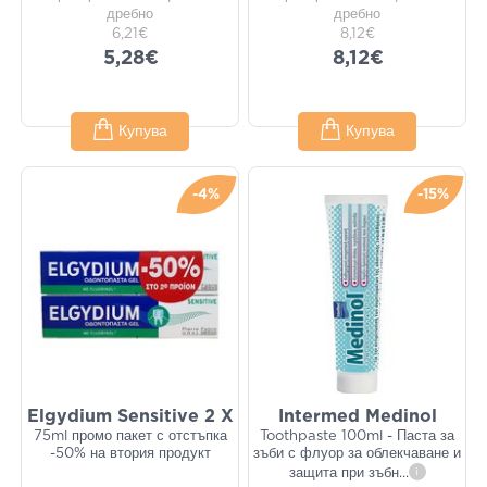
дребно
дребно
6,21€
8,12€
5,28€
8,12€
Купува
Купува
-4%
-15%
Elgydium Sensitive 2 X
Intermed Medinol
75ml промо пакет с отстъпка
Toothpaste 100ml - Паста за
-50% на втория продукт
зъби с флуор за облекчаване и
защита при зъбн
...
i