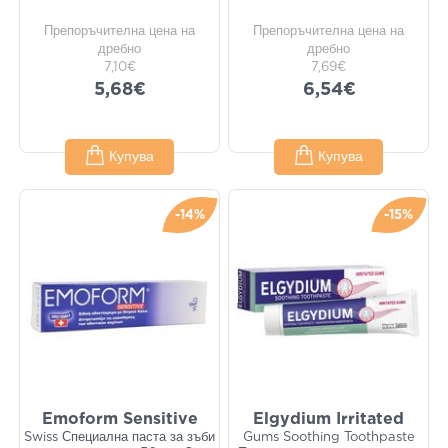
Препоръчителна цена на
Препоръчителна цена на
дребно
дребно
7,10€
7,69€
5,68€
6,54€
Купува
Купува
-14%
-15%
Emoform Sensitive
Elgydium Irritated
Swiss Специална паста за зъби
Gums Soothing Toothpaste