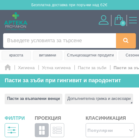
Безплатна доставка
при поръчки над 62€
0
красота
витамини
Слънцезащитни продукти
Сезонн
Хигиена
Устна хигиена
Пасти за зъби
Пасти за з
Пасти за зъби при гингивит и пародонтит
Пасти за възпалени венци
Допълнителна грижа и аксесоари
ФИЛТРИ
ПРОЕКЦИЯ
КЛАСИФИКАЦИЯ
Популярни