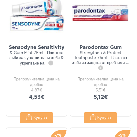
Sensodyne Sensitivity
Parodontax Gum
& Gum Mint 75ml - Паста за
Strengthen & Protect
зъби за чувствителни зъби &
Toothpaste 75ml - Паста за
зъби за защита от проблеми
...
укрепване на
...
i
i
Препоръчителна цена на
Препоръчителна цена на
дребно
дребно
4,87€
5,51€
4,53€
5,12€
Купува
Купува
-7%
-5%