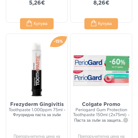
5,26€
8,26€
Купува
Купува
-15%
Frezyderm Gingivitis
Colgate Promo
Toothpaste 1.000ppm 75ml -
Periogard Gum Protection
Флуоридна паста за зъби
Toothpaste 150ml (2x75ml) -
Паста за зъби за защита
...
i
Препоръчителна цена на
Препоръчителна цена на