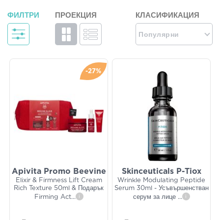
ФИЛТРИ
ПРОЕКЦИЯ
КЛАСИФИКАЦИЯ
Популярни
-27%
Apivita Promo Beevine
Skinceuticals P-Tiox
Elixir & Firmness Lift Cream
Wrinkle Modulating Peptide
Rich Texture 50ml & Подарък
Serum 30ml - Усъвършенстван
Firming Act
...
i
серум за лице
...
i