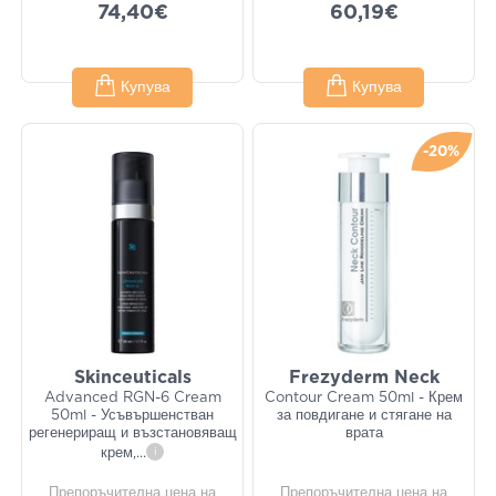
74,40€
60,19€
Купува
Купува
-20%
Skinceuticals
Frezyderm Neck
Advanced RGN-6 Cream
Contour Cream 50ml - Крем
50ml - Усъвършенстван
за повдигане и стягане на
регенериращ и възстановяващ
врата
крем,
...
i
Препоръчителна цена на
Препоръчителна цена на