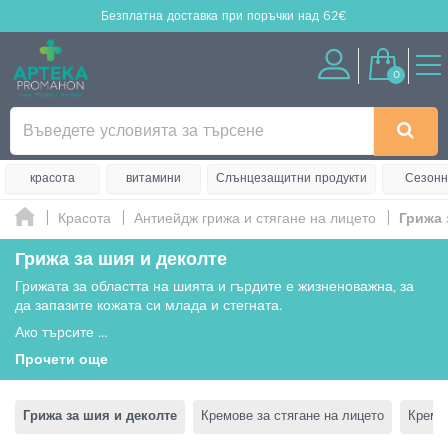
Безплатна доставка
при поръчки над 62€
0
красота
витамини
Слънцезащитни продукти
Сезонн
Красота
Антиейдж грижа и стягане на лицето
Грижа 
Грижа за шия и деколте
Грижата за областта на шията и гърдите е жизненоважна, за
да запазите кожата си млада и стегната.
Ако търсите
...
Прочети още
Грижа за шия и деколте
Кремове за стягане на лицето
Кремо