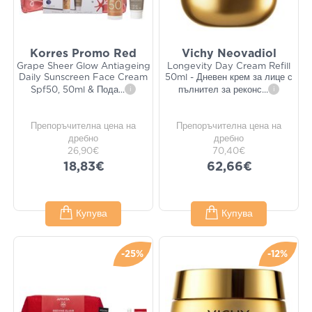
Korres Promo Red
Vichy Neovadiol
Grape Sheer Glow Antiageing
Longevity Day Cream Refill
Daily Sunscreen Face Cream
50ml - Дневен крем за лице с
Spf50, 50ml & Пода
...
i
пълнител за реконс
...
i
Препоръчителна цена на
Препоръчителна цена на
дребно
дребно
26,90€
70,40€
18,83€
62,66€
Купува
Купува
-25%
-12%