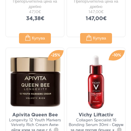
Препоръчителна цена на
Препоръчителна цена на
дребно
дребно
47,10€
147,00€
34,38€
147,00€
Купува
Купува
-25%
-10%
Apivita Queen Bee
Vichy Liftactiv
Longevity 12 Youth Markers
Collagen Specialist 16
Velvety Rich Cream Анти-
Bonding Serum 30ml - Серум
ейдж крем за лице с б
...
i
за лице против бръчки, к
...
i