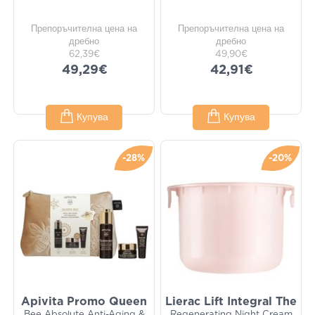
Препоръчителна цена на
Препоръчителна цена на
дребно
дребно
62,39€
49,90€
49,29€
42,91€
Купува
Купува
-28%
-20%
Apivita Promo Queen
Lierac Lift Integral The
Bee Absolute Anti-Aging &
Regenerating Night Cream