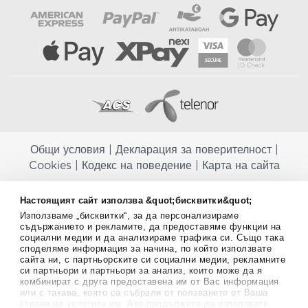
Общи условия
|
Декларация за поверителност
|
Cookies
|
Кодекс на поведение
|
Карта на сайта
Aptekapromahon.com ви информира, че хранителните добавки не
Настоящият сайт използва &quot;бисквитки&quot;
заместват балансираната диета и не са предназначени за
Използваме „бисквитки“, за да персонализираме
профилактика, лечение или лечение на човешки заболявания.
съдържанието и рекламите, да предоставяме функции на
Консултирайте се с Вашия лекар, ако сте бременна, кърмите,
социални медии и да анализираме трафика си. Също така
приемате лекарства или имате някакви здравословни проблеми,
споделяме информация за начина, по който използвате
преди да използвате някаква хранителна добавка. Непрекъснато се
сайта ни, с партньорските си социални медии, рекламните
стремим да ви предоставяме точна и валидна информация. Ако
си партньори и партньори за анализ, които може да я
имате някакви въпроси или коментари относно тях, моля свържете
комбинират с друга предоставена им от Вас информация
се с нас.
или с такава, която са събрали от ползването от Ваша
страна на услугите им. Ако продължите да използвате