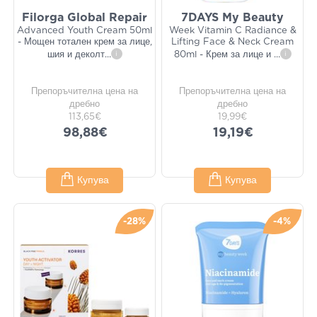
Filorga Global Repair
7DAYS My Beauty
Advanced Youth Cream 50ml
Week Vitamin C Radiance &
- Мощен тотален крем за лице,
Lifting Face & Neck Cream
шия и деколт
...
i
80ml - Крем за лице и
...
i
Препоръчителна цена на
Препоръчителна цена на
дребно
дребно
113,65€
19,99€
98,88€
19,19€
Купува
Купува
-28%
-4%