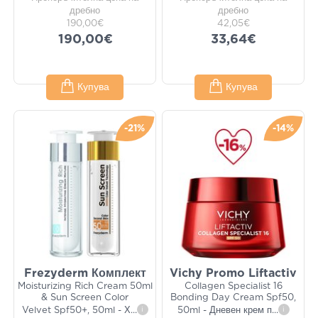
дребно
дребно
190,00€
42,05€
190,00€
33,64€
Купува
Купува
-21%
-14%
Frezyderm Комплект
Vichy Promo Liftactiv
Moisturizing Rich Cream 50ml
Collagen Specialist 16
& Sun Screen Color
Bonding Day Cream Spf50,
Velvet Spf50+, 50ml - Х
...
i
50ml - Дневен крем п
...
i