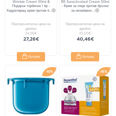
Wrinkle Cream 50ml &
B5 Suractivated Cream 50ml
Подарък торбичка 1 бр -
- Крем за лице против бръчки
Хидратиращ крем против б
...
i
за незабавно
...
i
Препоръчителна цена на
Препоръчителна цена на
дребно
дребно
34,95€
45,00€
27,26€
40,46€
Купува
Купува
-10%
-16%