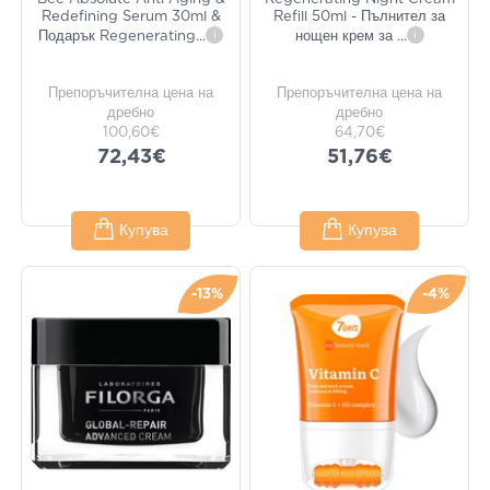
Redefining Serum 30ml &
Refill 50ml - Пълнител за
Подарък Regenerating
...
i
нощен крем за
...
i
Препоръчителна цена на
Препоръчителна цена на
дребно
дребно
100,60€
64,70€
72,43€
51,76€
Купува
Купува
-13%
-4%