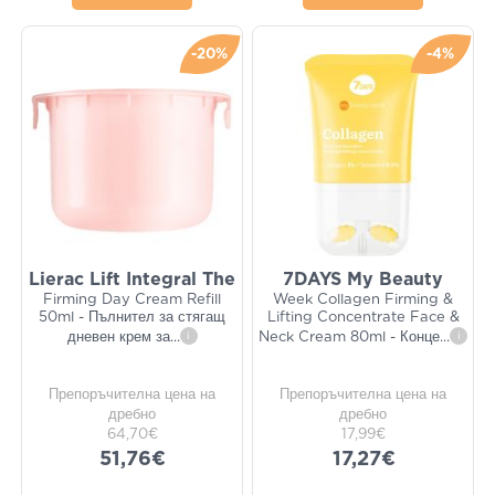
-20%
-4%
Lierac Lift Integral The
7DAYS My Beauty
Firming Day Cream Refill
Week Collagen Firming &
50ml - Пълнител за стягащ
Lifting Concentrate Face &
дневен крем за
...
i
Neck Cream 80ml - Конце
...
i
Препоръчителна цена на
Препоръчителна цена на
дребно
дребно
64,70€
17,99€
51,76€
17,27€