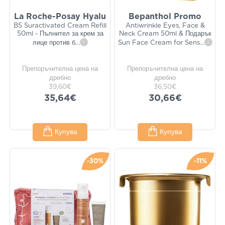
La Roche-Posay Hyalu
Bepanthol Promo
B5 Suractivated Cream Refill
Antiwrinkle Eyes, Face &
50ml - Пълнител за крем за
Neck Cream 50ml & Подарък
лице против б
...
i
Sun Face Cream for Sens
...
i
Препоръчителна цена на
Препоръчителна цена на
дребно
дребно
39,60€
36,50€
35,64€
30,66€
Купува
Купува
-30%
-11%