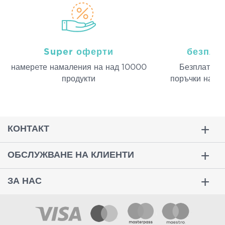
Super оферти
безпла
намерeте намаления на над 10000
Безплатна д
продукти
поръчки над 
КОНТАКТ
ОБСЛУЖВАНЕ НА КЛИЕНТИ
ЗА НАС