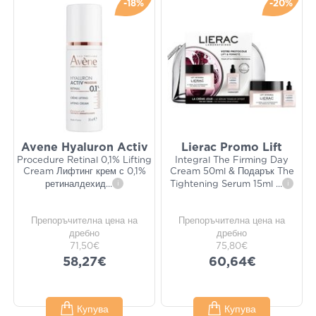
-18%
-20%
Avene Hyaluron Activ
Lierac Promo Lift
Procedure Retinal 0,1% Lifting
Integral The Firming Day
Cream Лифтинг крем с 0,1%
Cream 50ml & Подарък The
ретиналдехид
...
i
Tightening Serum 15ml
...
i
Препоръчителна цена на
Препоръчителна цена на
дребно
дребно
71,50€
75,80€
58,27€
60,64€
Купува
Купува