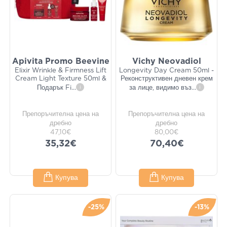
Apivita Promo Beevine
Vichy Neovadiol
Elixir Wrinkle & Firmness Lift
Longevity Day Cream 50ml -
Cream Light Texture 50ml &
Реконструктивен дневен крем
Подарък Fi
...
i
за лице, видимо въз
...
i
Препоръчителна цена на
Препоръчителна цена на
дребно
дребно
47,10€
80,00€
35,32€
70,40€
Купува
Купува
-25%
-13%