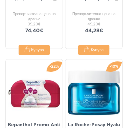
Препоръчителна цена на
Препоръчителна цена на
дребно
дребно
99,20€
49,20€
74,40€
44,28€
Купува
Купува
-22%
-10%
Bepanthol Promo Anti
La Roche-Posay Hyalu