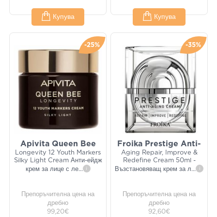
Купува
Купува
-25%
-35%
Apivita Queen Bee
Froika Prestige Anti-
Longevity 12 Youth Markers
Aging Repair, Improve &
Silky Light Cream Анти-ейдж
Redefine Cream 50ml -
крем за лице с ле
...
i
Възстановяващ крем за л
...
i
Препоръчителна цена на
Препоръчителна цена на
дребно
дребно
99,20€
92,60€