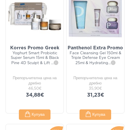
Korres Promo Greek
Panthenol Extra Promo
Yoghurt Smart Probiotic
Face Cleansing Gel 150ml &
Super Serum 15ml & Black
Triple Defense Eye Cream
Pine 4D Sculpt & Lift
...
i
25ml & Hydrating
...
i
Препоръчителна цена на
Препоръчителна цена на
дребно
дребно
46,50€
35,90€
34,88€
31,23€
Купува
Купува