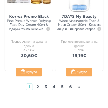
Korres Promo Black
7DAYS My Beauty
Pine Primus Wrinkle Defying
Week Niacinamide Face &
Face Day Cream 40ml &
Neck Cream 80ml - Крем за
Подарък Youth Renewal
...
i
лице и шия против старее
...
i
Препоръчителна цена на
Препоръчителна цена на
дребно
дребно
42,50€
19,99€
30,60€
19,19€
Купува
Купува
1
2
3
4
5
6
»