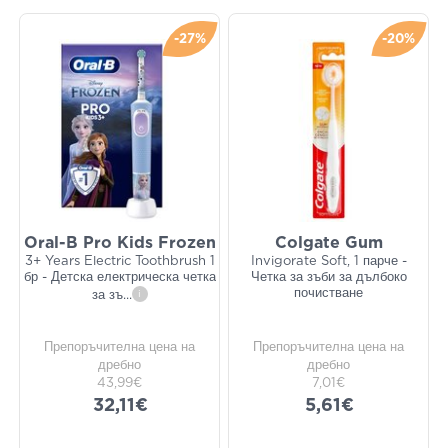
-27%
-20%
Oral-B Pro Kids Frozen
Colgate Gum
3+ Years Electric Toothbrush 1
Invigorate Soft, 1 парче -
бр - Детска електрическа четка
Четка за зъби за дълбоко
почистване
за зъ
...
i
Препоръчителна цена на
Препоръчителна цена на
дребно
дребно
43,99€
7,01€
32,11€
5,61€