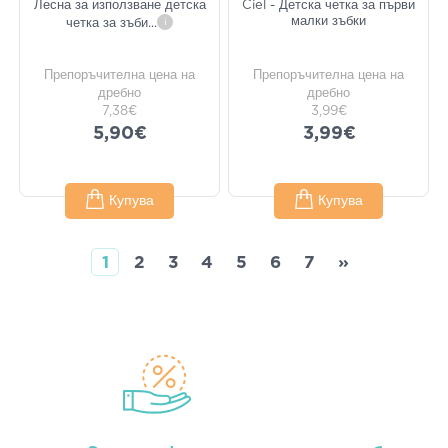
Лесна за използване детска
Ciel - Детска четка за първи
малки зъбки
четка за зъби
...
i
Препоръчителна цена на
Препоръчителна цена на
дребно
дребно
7,38€
3,99€
5,90€
3,99€
Купува
Купува
1
2
3
4
5
6
7
»