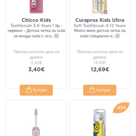
Chicco Kids
Curaprox Kids Ultra
Toothbrush 3-6 Years 1 бр -
Soft Toothbrush 4-12 Years
червено - Детска четка за зъби
Много мека детска четка за
за млади зъби с осо
...
i
зъби специално и
...
i
Препоръчителна цена на
Препоръчителна цена на
дребно
дребно
3,40€
14,10€
3,40€
12,69€
Купува
Купува
-22%