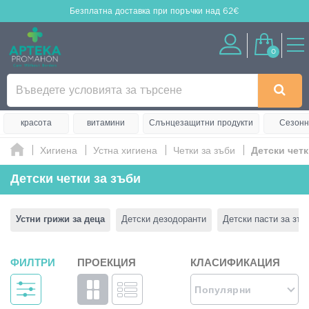
Безплатна доставка
при поръчки над 62€
0
красота
витамини
Слънцезащитни продукти
Сезонн
Хигиена
Устна хигиена
Четки за зъби
Детски четк
Детски четки за зъби
Устни грижи за деца
Детски дезодоранти
Детски пасти за зъб
ФИЛТРИ
ПРОЕКЦИЯ
КЛАСИФИКАЦИЯ
Популярни