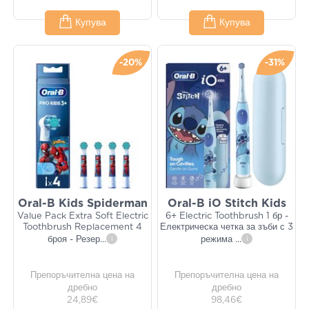
Купува
Купува
-20%
-31%
Oral-B Kids Spiderman
Oral-B iO Stitch Kids
Value Pack Extra Soft Electric
6+ Electric Toothbrush 1 бр -
Toothbrush Replacement 4
Електрическа четка за зъби с 3
броя - Резер
...
i
режима
...
i
Препоръчителна цена на
Препоръчителна цена на
дребно
дребно
24,89€
98,46€