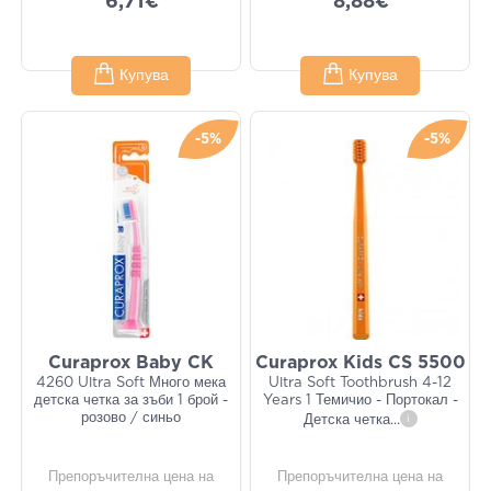
6,71€
8,88€
Купува
Купува
-5%
-5%
Curaprox Baby CK
Curaprox Kids CS 5500
4260 Ultra Soft Много мека
Ultra Soft Toothbrush 4-12
детска четка за зъби 1 брой -
Years 1 Темичио - Портокал -
розово / синьо
Детска четка
...
i
Препоръчителна цена на
Препоръчителна цена на