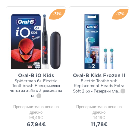
-31%
-17%
Oral-B iO Kids
Oral-B Kids Frozen II
Spiderman 6+ Electric
Electric Toothbrush
Toothbrush Електрическа
Replacement Heads Extra
четка за зъби с 3 режима на
Soft 2 бр - Резервни гла
...
i
м
...
i
Препоръчителна цена на
Препоръчителна цена на
дребно
дребно
98,46€
14,19€
67,94€
11,78€