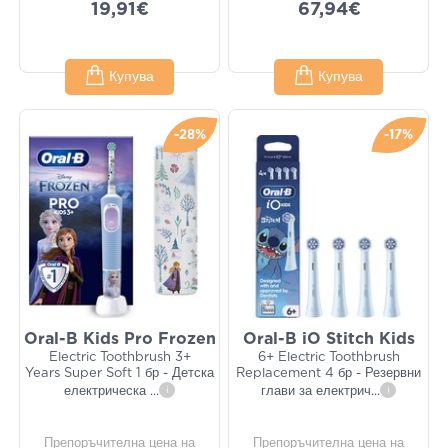
19,91€
67,94€
Купува
Купува
-28%
-17%
Oral-B Kids Pro Frozen
Oral-B iO Stitch Kids
Electric Toothbrush 3+
6+ Electric Toothbrush
Years Super Soft 1 бр - Детска
Replacement 4 бр - Резервни
електрическа
...
i
глави за електрич
...
i
Препоръчителна цена на
Препоръчителна цена на