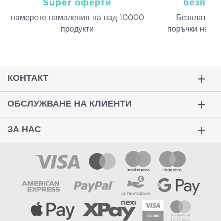
Super оферти
безпла
намерeте намаления на над 10000
Безплатна д
продукти
поръчки над 
КОНТАКТ
ОБСЛУЖВАНЕ НА КЛИЕНТИ
ЗА НАС