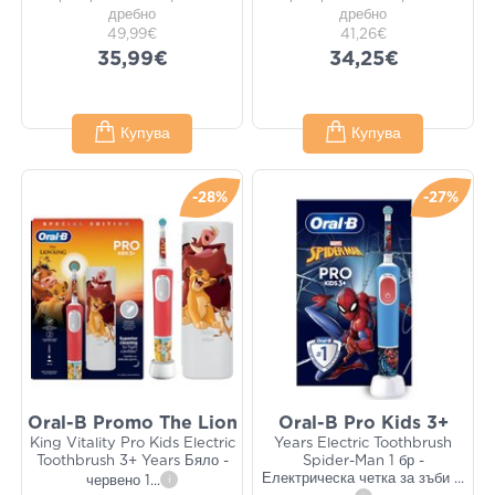
дребно
дребно
49,99€
41,26€
35,99€
34,25€
Купува
Купува
-28%
-27%
Oral-B Promo The Lion
Oral-B Pro Kids 3+
King Vitality Pro Kids Electric
Years Electric Toothbrush
Toothbrush 3+ Years Бяло -
Spider-Man 1 бр -
Електрическа четка за зъби
...
червено 1
...
i