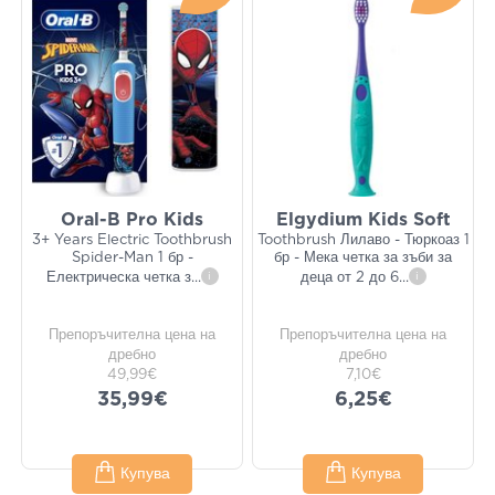
​​​​​​​Oral-B Pro Kids
Elgydium Kids Soft
3+ Years Electric Toothbrush
Toothbrush Лилаво - Тюркоаз 1
Spider-Man 1 бр -
бр - Мека четка за зъби за
Електрическа четка з
...
i
деца от 2 до 6
...
i
Препоръчителна цена на
Препоръчителна цена на
дребно
дребно
49,99€
7,10€
35,99€
6,25€
Купува
Купува