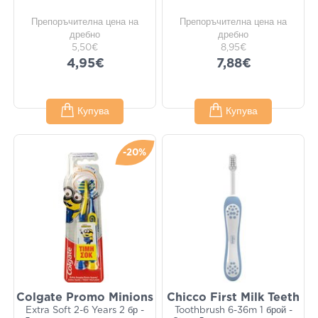
Препоръчителна цена на
Препоръчителна цена на
дребно
дребно
5,50€
8,95€
4,95€
7,88€
Купува
Купува
-20%
Colgate Promo Minions
Chicco First Milk Teeth
Extra Soft 2-6 Years 2 бр -
Toothbrush 6-36m 1 брой -