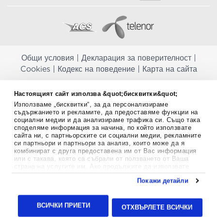
Общи условия
|
Декларация за поверителност
|
Cookies
|
Кодекс на поведение
|
Карта на сайта
Aptekapromahon.com ви информира, че хранителните добавки не
Настоящият сайт използва &quot;бисквитки&quot;
заместват балансираната диета и не са предназначени за
Използваме „бисквитки“, за да персонализираме
профилактика, лечение или лечение на човешки заболявания.
съдържанието и рекламите, да предоставяме функции на
Консултирайте се с Вашия лекар, ако сте бременна, кърмите,
социални медии и да анализираме трафика си. Също така
приемате лекарства или имате някакви здравословни проблеми,
споделяме информация за начина, по който използвате
преди да използвате някаква хранителна добавка. Непрекъснато се
сайта ни, с партньорските си социални медии, рекламните
стремим да ви предоставяме точна и валидна информация. Ако
си партньори и партньори за анализ, които може да я
имате някакви въпроси или коментари относно тях, моля свържете
комбинират с друга предоставена им от Вас информация
се с нас.
или с такава, която са събрали от ползването от Ваша
страна на услугите им. Ако продължите да използвате
Copyright
©
2012-2026 - All rights Reserved.
нашия уебсайт, вие се съгласявате с използването на
Покажи детайли
бисквитки.
Aptekapromahon.com eBusinessTeam • Website by
Повече информация за бисквитките можете да намерите
24lc.gr
тук
.
ВСИЧКИ ПРИЕТИ
ОТХВЪРЛЕТЕ ВСИЧКИ