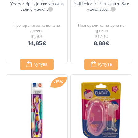
Years 3 бр - Детски четки за
Multicolor 9 - Четка за зъби с
зъби с малка
...
i
малка заос
...
i
Препоръчителна цена на
Препоръчителна цена на
дребно
дребно
16,50€
10,70€
14,85€
8,88€
Купува
Купува
-15%