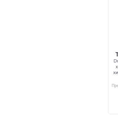
D
хи
Пр