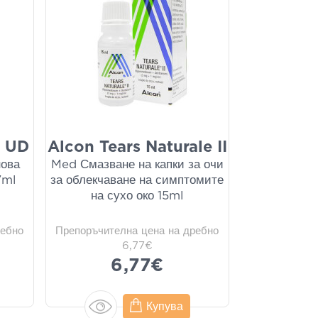
n UD
Alcon Tears Naturale II
нова
Med Смазване на капки за очи
7ml
за облекчаване на симптомите
на сухо око 15ml
ребно
Препоръчителна цена на дребно
6,77€
6,77€
Купува