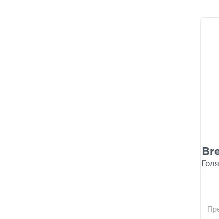
Bre
Голя
Пр