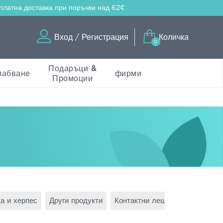
платна доставка
при поръчки над 62€
Вход / Регистрация
Количка
0
Подаръци &
лабване
фирми
Промоции
а и херпес
Други продукти
Контактни лещи
Обезболява