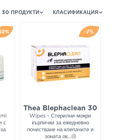
30 ПРОДУКТИ
КЛАСИФИКАЦИЯ
10%
-7%
т
Thea Blephaclean 30
0ml
Wipes - Стерилни мокри
и с
кърпички за ежедневно
 за
почистване на клепачите и
зоната ок
...
i