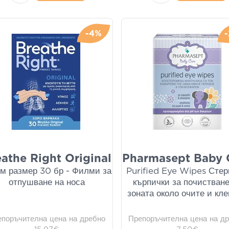
-4%
athe Right Original
Pharmasept Baby 
м размер 30 бр - Филми за
Purified Eye Wipes Сте
отпушване на носа
кърпички за почистване
зоната около очите и кле
епоръчителна цена на дребно
Препоръчителна цена на д