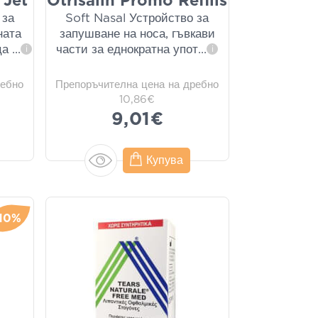
 Jet
Otrisalin Promo Refills
 за
Soft Nasal Устройство за
ната
запушване на носа, гъвкави
еца
...
части за еднократна упот
...
i
i
ребно
Препоръчителна цена на дребно
10,86€
9,01€
Купува
10%