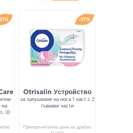
-21%
-17%
Care
Otrisalin Устройство
рилни
за запушване на носа 1 част с 2
 на
гъвкави части
п
...
i
ребно
Препоръчителна цена на дребно