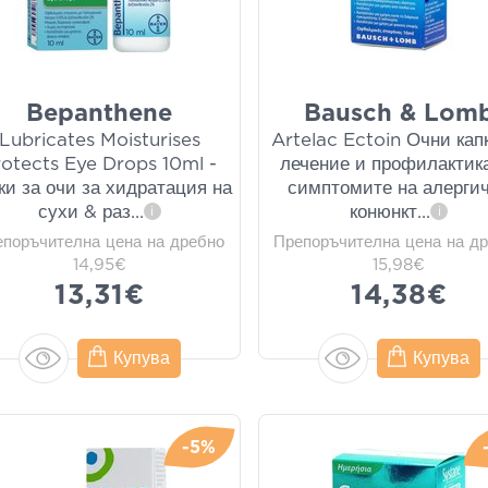
Bepanthene
Bausch & Lom
Lubricates Moisturises
Artelac Ectoin Очни кап
rotects Eye Drops 10ml -
лечение и профилактик
ки за очи за хидратация на
симптомите на алерги
сухи & раз
...
конюнкт
...
i
i
епоръчителна цена на дребно
Препоръчителна цена на д
14,95€
15,98€
13,31€
14,38€
Купува
Купува
-5%