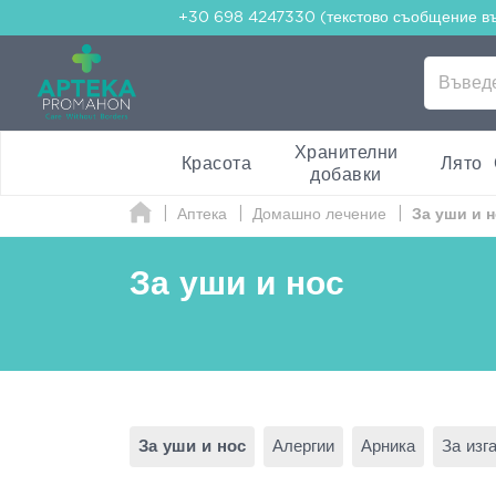
+30 698 4247330 (текстово съобщение в
Хранителни
Красота
Лято
добавки
Аптека
Домашно лечение
За уши и 
За уши и нос
За уши и нос
Алергии
Арника
За изг