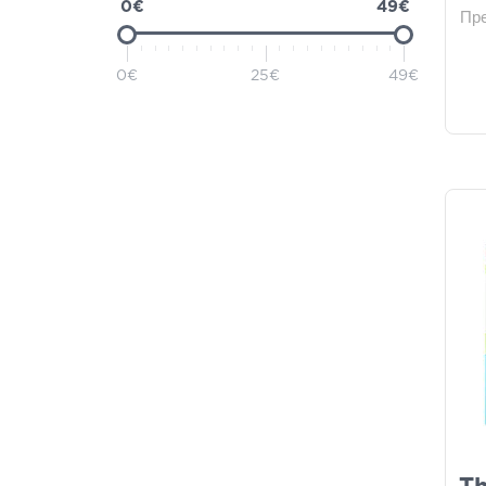
0€
49€
Пр
Health-Plus
(7)
Laboratoires Théa
(7)
0€
25€
49€
PharmaQ
(7)
Pic
(7)
Sinomarin
(7)
Ursapharm
(7)
Physiologica
(5)
Breathe Right
(4)
Marimer
(4)
Pharmalead
(4)
Bepanthol
(3)
Optive
(3)
Otosan
(3)
Septona
(3)
A.VOGEL
(2)
Aboca
(2)