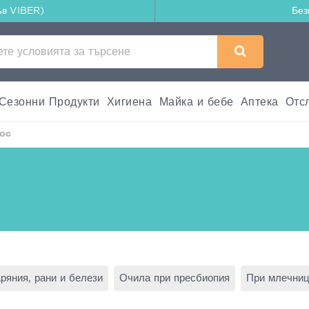
ъв VIBER)
Без
Сезонни Продукти
Хигиена
Майка и бебе
Аптека
Отс
нос
аряния, рани и белези
Очила при пресбиопия
При млечниц