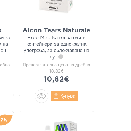
b
Alcon Tears Naturale
ки за
Free Med Капки за очи в
а на
контейнери за еднократна
чен
употреба, за облекчаване на
су
...
i
ребно
Препоръчителна цена на дребно
10,82€
10,82€
Купува
-7%