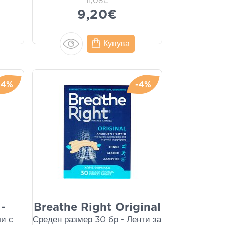
11,08€
9,20€
Купува
-4%
-4%
-
Breathe Right Original
чи с
Среден размер 30 бр - Ленти за