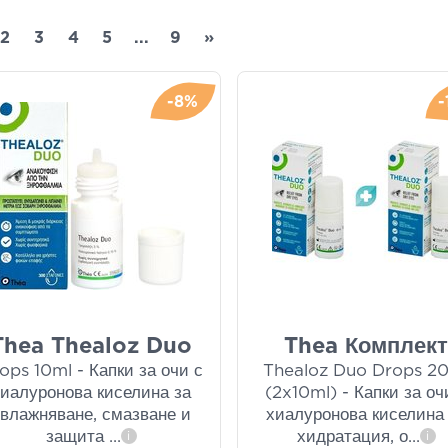
2
3
4
5
...
9
»
-8%
-
Thea Thealoz Duo
Thea Комплек
ops 10ml - Капки за очи с
Thealoz Duo Drops 2
хиалуронова киселина за
(2x10ml) - Капки за оч
овлажняване, смазване и
хиалуронова киселина
защита
...
хидратация, о
...
i
i