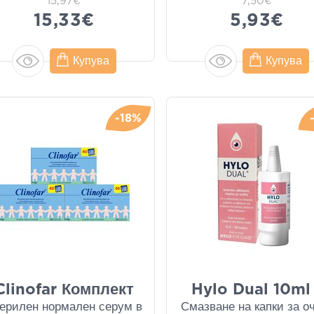
15,97€
7,50€
15,33€
5,93€
Купува
Купува
-18%
Clinofar Комплект
Hylo Dual 10ml 
ерилен нормален серум в
Смазване на капки за о