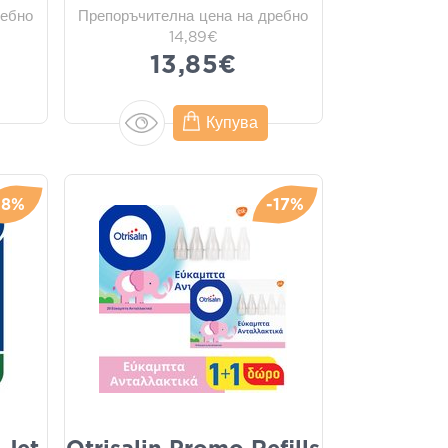
ребно
Препоръчителна цена на дребно
14,89€
13,85€
Купува
-8%
-17%