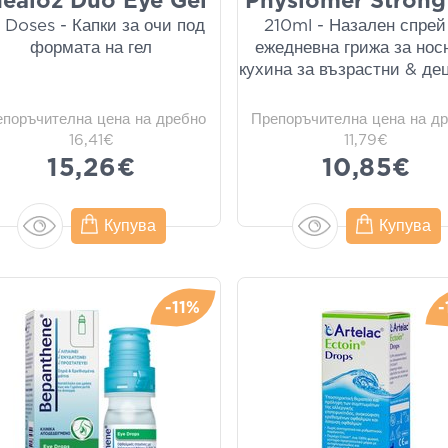
ealoz Duo Eye Gel
Physiomer Strong
 Doses - Капки за очи под
210ml - Назален спрей
формата на гел
ежедневна грижа за нос
кухина за възрастни & д
епоръчителна цена на дребно
Препоръчителна цена на д
16,41€
11,79€
15,26€
10,85€
Купува
Купува
-11%
-