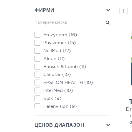
ФИРМИ
1
Frezyderm
(16)
Physiomer
(15)
NeilMed
(12)
Alcon
(11)
Bausch & Lomb
(11)
Clinofar
(10)
EPSILON HEALTH
(10)
InterMed
(10)
Bulk
(9)
Helenvision
(9)
Dr
Otrisalin
(9)
Physiodose
(8)
ЦЕНОВ ДИАПАЗОН
Zwitter
(8)