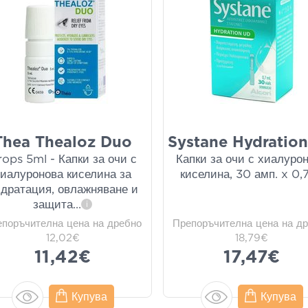
Thea Thealoz Duo
Systane Hydratio
rops 5ml - Капки за очи с
Капки за очи с хиалуро
хиалуронова киселина за
киселина, 30 амп. x 0,
дратация, овлажняване и
защита
...
i
епоръчителна цена на дребно
Препоръчителна цена на д
12,02€
18,79€
11,42€
17,47€
Купува
Купува