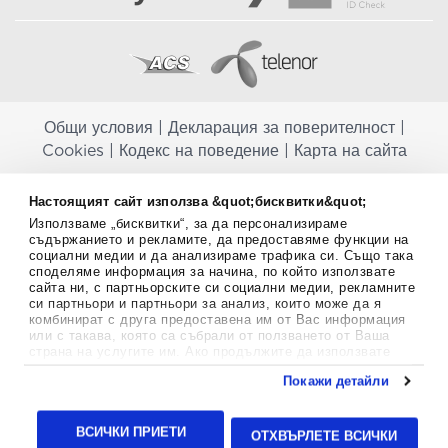
Общи условия
|
Декларация за поверителност
|
Cookies
|
Кодекс на поведение
|
Карта на сайта
Aptekapromahon.com ви информира, че хранителните добавки не
Настоящият сайт използва &quot;бисквитки&quot;
заместват балансираната диета и не са предназначени за
Използваме „бисквитки“, за да персонализираме
профилактика, лечение или лечение на човешки заболявания.
съдържанието и рекламите, да предоставяме функции на
Консултирайте се с Вашия лекар, ако сте бременна, кърмите,
социални медии и да анализираме трафика си. Също така
приемате лекарства или имате някакви здравословни проблеми,
споделяме информация за начина, по който използвате
преди да използвате някаква хранителна добавка. Непрекъснато се
сайта ни, с партньорските си социални медии, рекламните
стремим да ви предоставяме точна и валидна информация. Ако
си партньори и партньори за анализ, които може да я
имате някакви въпроси или коментари относно тях, моля свържете
комбинират с друга предоставена им от Вас информация
се с нас.
или с такава, която са събрали от ползването от Ваша
страна на услугите им. Ако продължите да използвате
Copyright
©
2012-2026 - All rights Reserved.
нашия уебсайт, вие се съгласявате с използването на
Покажи детайли
бисквитки.
Aptekapromahon.com eBusinessTeam • Website by
Повече информация за бисквитките можете да намерите
24lc.gr
тук
.
ВСИЧКИ ПРИЕТИ
ОТХВЪРЛЕТЕ ВСИЧКИ