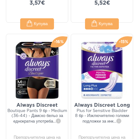
3,57€
5,52€
Купува
Купува
-16%
-15%
Always Discreet
Always Discreet Long
Boutique Pants 9 бр - Medium
Plus for Sensitive Bladder
(36-44) - Дамско бельо за
8 бр - Изключително големи
еднократна употреба
...
i
подложки за инк
...
i
Препоръчителна цена на
Препоръчителна цена на