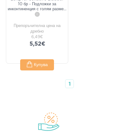
10 бр - Подложки за
инконтиненция с голям разме
...
i
Препоръчителна цена на
дребно
6,49€
5,52€
Купува
1