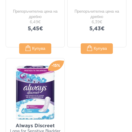
Препоръчителна цена на
Препоръчителна цена на
дребно
дребно
6,49€
6,39€
5,45€
5,43€
Купува
Купува
-15%
Always Discreet
Long for Sensitive Bladder