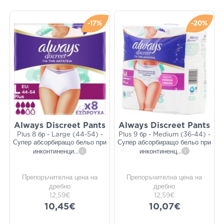
-17%
-20%
Always Discreet Pants
Always Discreet Pants
Plus 8 бр - Large (44-54) -
Plus 9 бр - Medium (36-44) -
Супер абсорбиращо бельо при
Супер абсорбиращо бельо при
инконтиненци
...
i
инконтиненц
...
i
Препоръчителна цена на
Препоръчителна цена на
дребно
дребно
12,59€
12,59€
10,45€
10,07€