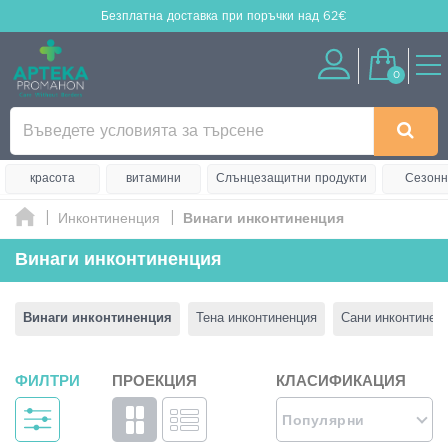
Безплатна доставка
при поръчки над 62€
0
красота
витамини
Слънцезащитни продукти
Сезонн
Инконтиненция
Винаги инконтиненция
Винаги инконтиненция
Винаги инконтиненция
Тена инконтиненция
Сани инконтинен
ФИЛТРИ
ПРОЕКЦИЯ
КЛАСИФИКАЦИЯ
Популярни