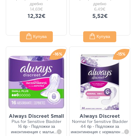
дребно
дребно
14,69€
6,49€
12,32€
5,52€
Купува
Купува
-16%
-15%
Always Discreet Small
Always Discreet
Plus for Sensitive Bladder
Normal for Sensitive Bladder
16 бр - Подложки за
44 бр - Подложки за
инконтиненция с малък
...
i
инконтиненция с нормален
...
i