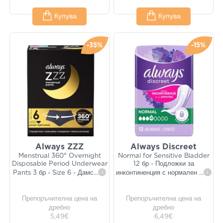
Купува
Купува
-35%
-15%
Always ZZZ
Always Discreet
Menstrual 360° Overnight
Normal for Sensitive Bladder
Disposable Period Underwear
12 бр - Подложки за
Pants 3 бр - Size 6 - Дамс
...
i
инконтиненция с нормален
...
i
Препоръчителна цена на
Препоръчителна цена на
дребно
дребно
5,49€
6,49€