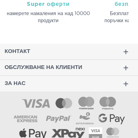
Super оферти
безпла
намерeте намаления на над 10000
Безплатна д
продукти
поръчки над 
КОНТАКТ
ОБСЛУЖВАНЕ НА КЛИЕНТИ
ЗА НАС